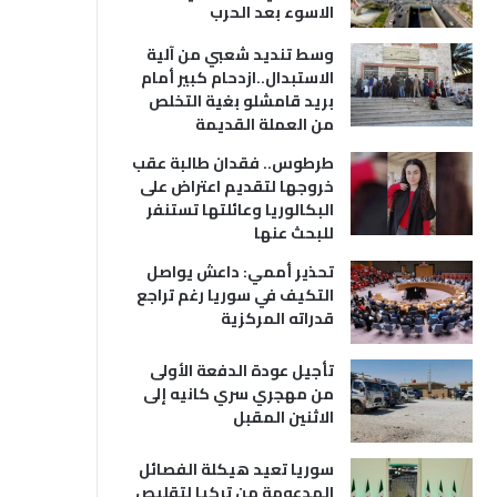
الاسوء بعد الحرب
وسط تنديد شعبي من آلية
الاستبدال..ازدحام كبير أمام
بريد قامشلو بغية التخلص
من العملة القديمة
طرطوس.. فقدان طالبة عقب
خروجها لتقديم اعتراض على
البكالوريا وعائلتها تستنفر
للبحث عنها
تحذير أممي: داعش يواصل
التكيف في سوريا رغم تراجع
قدراته المركزية
تأجيل عودة الدفعة الأولى
من مهجري سري كانيه إلى
الاثنين المقبل
سوريا تعيد هيكلة الفصائل
المدعومة من تركيا لتقليص