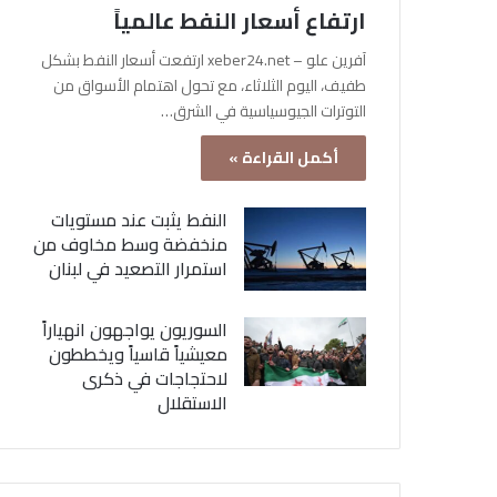
ارتفاع أسعار النفط عالمياً
آفرين علو – xeber24.net ارتفعت أسعار النفط بشكل
طفيف، اليوم الثلاثاء، مع تحول اهتمام الأسواق من
التوترات الجيوسياسية في الشرق…
أكمل القراءة »
النفط يثبت عند مستويات
منخفضة وسط مخاوف من
استمرار التصعيد في لبنان
السوريون يواجهون انهياراً
معيشياً قاسياً ويخططون
لاحتجاجات في ذكرى
الاستقلال