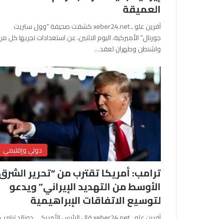
العميقة
آفرين علو ـ xeber24.net كشفت صحيفة “وول ستريت
جورنال” الأميركية، اليوم الاثنين، عن استعدادات تجريها كل من
واشنطن وطهران لعقد…
دولي وإقليمي
ترامب: أمريكا تقترب من “تحرير الشرق
الأوسط من التهديد الإيراني” ويدعو
لتوسيع الاتفاقات الإبراهيمية
آفرين علو ـ xeber24.net قال الرئيس الأمريكي دونالد ترامب،