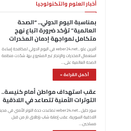
أخبار العلوم والتكنولوجيا
بمناسبة اليوم الدولي.. “الصحة
العالمية” تؤكد ضرورة اتباع نهج
متكامل لمواجهة إدمان المخدرات
آفرين علو ـ xeber24.net في اليوم الدولي لمكافحة إساءة
استعمال المخدرات والإتجار غير المشروع بها، شدّدت منظمة
الصحة العالمية على…
أكمل القراءة »
عقب استهداف مواطن أمام كنيسة..
التوترات الأمنية تتصاعد في اللاذقية
سوز خليل ـ xeber24.net تصاعدت حدة التوتر الأمني في مدي
اللاذقية السورية، عقب إصابة شاب بإطلاق نار من قبل
مسلحين…