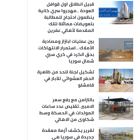
قبيل انطلاق اول قوافل
العودة ..مهجروا سري كانية
ينظمون احتجاج للمطالبة
بتعويضات مماثلة لتلك
المقدمة لأهالي عفرين
بين عمليات ابتزاز ومصادرة
الأملاك…استمرار الانتهاكات
بحق الكرد في كري سبي
شمال سوريا
تشكيل لجنة للحد من ظاهرة
الحفر العشوائي للآبار في
قامشلو
بالتزامن مع رفع سعر
الامبير..تقليص عدد ساعات
المولدات في الحسكة وسط
شكاوى من الاهالي
تقرير يكشف أزمة معقدة
جديدة في سوريا هي