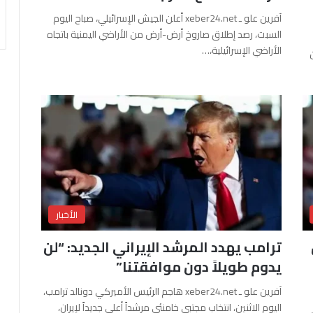
آفرين علو ـ xeber24.net أعلن الجيش الإسرائيلي، صباح اليوم
السبت، رصد إطلاق صاروخ أرض-أرض من الأراضي اليمنية باتجاه
الأراضي الإسرائيلية،…
الأخبار
ترامب يهدد المرشد الإيراني الجديد: “لن
يدوم طويلاً دون موافقتنا”
آفرين علو ـ xeber24.net هاجم الرئيس الأميركي دونالد ترامب،
اليوم الاثنين، انتخاب مجتبى خامنئي مرشداً أعلى جديداً لإيران،