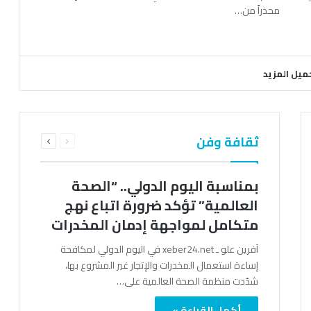
محذراً من…
ميل المزيد
السابقة
التالية
ثقافة وفن
الصفحة
الصفحة
بمناسبة اليوم الدولي.. “الصحة
العالمية” تؤكد ضرورة اتباع نهج
متكامل لمواجهة إدمان المخدرات
آفرين علو ـ xeber24.net في اليوم الدولي لمكافحة
إساءة استعمال المخدرات والإتجار غير المشروع بها،
شدّدت منظمة الصحة العالمية على…
أكمل القراءة »