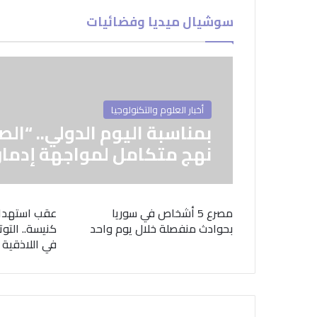
سوشيال ميديا وفضائيات
أخبار العلوم والتكنولوجيا
بمناسبة اليوم الدولي.. “الص
نهج متكامل لمواجهة إدمان
مصرع 5 أشخاص في سوريا
عقب استهدا
بحوادث منفصلة خلال يوم واحد
كنيسة.. التوت
في اللاذقية