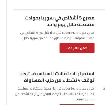
مصرع 5 أشخاص في سوريا بحوادث
منفصلة خلال يوم واحد
آفرين علو ـ xeber24.net قُتل ما لا يقل عن 5 أشخاص في
حوادث متفرقة شهدتها مناطق مختلفة من سوريا، خلال…
أكمل القراءة »
استمرار الاعتقالات السياسية.. تركيا
توقف 4 نشطاء من حزب المساواة
نة
آفرين علو ـ xeber24.net في إطار حملة الاعتقالات السياسية
المستمرة، ألقت السلطات التركية القبض على أربعة نشطاء من
مجلس شبيبة…