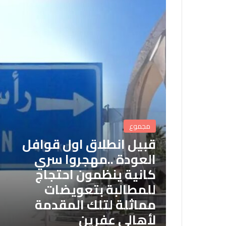
مجموع
قبيل انطلاق اول قوافل
العودة ..مهجروا سري
كانية ينظمون احتجاج
للمطالبة بتعويضات
مماثلة لتلك المقدمة
لأهالي عفرين