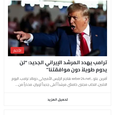
الأخبار
ترامب يهدد المرشد الإيراني الجديد: “لن
يدوم طويلاً دون موافقتنا”
آفرين علو ـ xeber24.net هاجم الرئيس الأميركي دونالد ترامب، اليوم
الاثنين، انتخاب مجتبى خامنئي مرشداً أعلى جديداً لإيران، محذراً من…
تحميل المزيد
السابقة
التالية