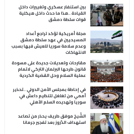
بين استنفار عسكري وتغييرات داخل
القيادة ..هذا ما حدث داخل هيكلية
قوات سلطة دمشق
مجلة أمريكية تؤكد تراجع أعداد
المسيحيين في عهد سلطة دمشق
وعدم سلامة سوريا للعيش فيها بسبب
الانتهاكات
مقترحات وتعديلات جديدة على مسودة
قانون طرحها البرلمان التركي لاتمام
عملية السلام وحل القضية الكردية
في إحاطة بمجلس الأمن الدولي ..تحذير
أممي من تغلغل لتنظيم داعش في
سوريا وتهديده السلم الأهلي
الشَّيخ موفق طريف يحذر من تصاعد
استهداف الدَّروز بعد تفجير جرمانا