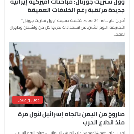
وول ستريت جورنال: مباحثات أميركية إيرانية
جديدة مرتقبة رغم الخلافات العميقة
آفرين علو ـ xeber24.net كشفت صحيفة “وول ستريت جورنال”
الأميركية، اليوم الاثنين، عن استعدادات تجريها كل من واشنطن وطهران
لعقد…
دولي وإقليمي
صاروخ من اليمن باتجاه إسرائيل لأول مرة
منذ اندلاع الحرب
آفرين علو ـ xeber24.net أعلن الجيش الإسرائيلي، صباح اليوم السبت،