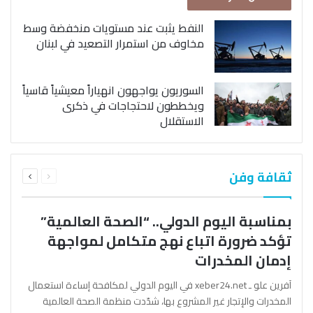
النفط يثبت عند مستويات منخفضة وسط
مخاوف من استمرار التصعيد في لبنان
السوريون يواجهون انهياراً معيشياً قاسياً
ويخططون لاحتجاجات في ذكرى
الاستقلال
السابقة
التالية
ثقافة وفن
الصفحة
الصفحة
بمناسبة اليوم الدولي.. “الصحة العالمية”
تؤكد ضرورة اتباع نهج متكامل لمواجهة
إدمان المخدرات
آفرين علو ـ xeber24.net في اليوم الدولي لمكافحة إساءة استعمال
المخدرات والإتجار غير المشروع بها، شدّدت منظمة الصحة العالمية