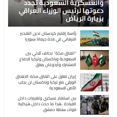
والعسكرية السعودية تجدد
دعوتها لرئيس الوزراء العراقي
بزيارة الرياض
رئاسة إقليم كردستان تدين التفجير
الارهابي في بلدة جرمانا بسوريا
“اتفاق مكة” تحالف ثلاثي بين
السعودية وباكستان وتركيا للدفاع
المشترك وأردوغان يعلق
إيران تعلق على اتفاق مكة: الاتفاق
الورقي مع تركيا وباكستان لن يجلب
الأمن للسعودية
بين استنفار عسكري وتغييرات داخل
القيادة ..هذا ما حدث داخل هيكلية
قوات سلطة دمشق