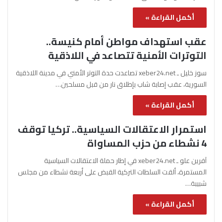
أكمل القراءة »
عقب استهداف مواطن أمام كنيسة..
التوترات الأمنية تتصاعد في اللاذقية
سوز خليل ـ xeber24.net تصاعدت حدة التوتر الأمني في مدينة اللاذقية
السورية، عقب إصابة شاب بإطلاق نار من قبل مسلحين…
أكمل القراءة »
استمرار الاعتقالات السياسية.. تركيا توقف
4 نشطاء من حزب المساواة
آفرين علو ـ xeber24.net في إطار حملة الاعتقالات السياسية
المستمرة، ألقت السلطات التركية القبض على أربعة نشطاء من مجلس
شبيبة…
أكمل القراءة »