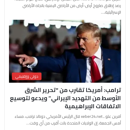
رصد إطلاق صاروخ أرض-أرض من الأراضي اليمنية باتجاه الأراضي
الإسرائيلية،…
دولي وإقليمي
ترامب: أمريكا تقترب من “تحرير الشرق
الأوسط من التهديد الإيراني” ويدعو لتوسيع
الاتفاقات الإبراهيمية
آفرين علو ـ xeber24.net قال الرئيس الأمريكي دونالد ترامب، مساء
أمس الجمعة، إن الولايات المتحدة باتت أقرب من أي وقت…