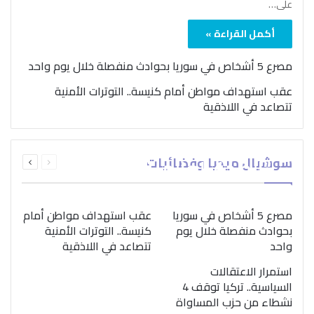
على…
أكمل القراءة »
مصرع 5 أشخاص في سوريا بحوادث منفصلة خلال يوم واحد
عقب استهداف مواطن أمام كنيسة.. التوترات الأمنية
تتصاعد في اللاذقية
بمناسبة اليوم الدولي..
السابقة
التالية
سوشيال ميديا وفضائيات
“الصحة العالمية” تؤكد
الصفحة
الصفحة
ضرورة اتباع نهج متكامل
لمواجهة إدمان المخدرات
مصرع 5 أشخاص في سوريا
عقب استهداف مواطن أمام
بحوادث منفصلة خلال يوم
كنيسة.. التوترات الأمنية
واحد
تتصاعد في اللاذقية
استمرار الاعتقالات
السياسية.. تركيا توقف 4
نشطاء من حزب المساواة