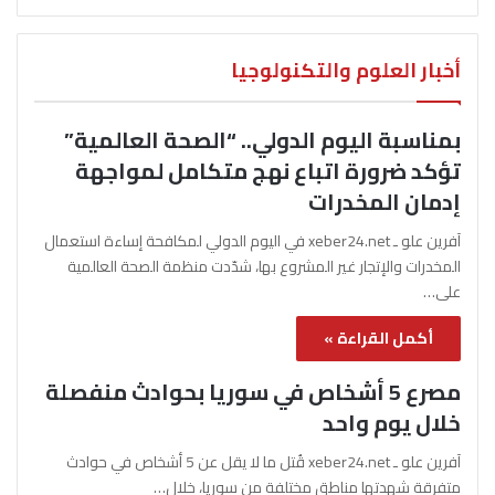
أخبار العلوم والتكنولوجيا
بمناسبة اليوم الدولي.. “الصحة العالمية”
تؤكد ضرورة اتباع نهج متكامل لمواجهة
إدمان المخدرات
آفرين علو ـ xeber24.net في اليوم الدولي لمكافحة إساءة استعمال
المخدرات والإتجار غير المشروع بها، شدّدت منظمة الصحة العالمية
على…
أكمل القراءة »
مصرع 5 أشخاص في سوريا بحوادث منفصلة
خلال يوم واحد
آفرين علو ـ xeber24.net قُتل ما لا يقل عن 5 أشخاص في حوادث
متفرقة شهدتها مناطق مختلفة من سوريا، خلال…