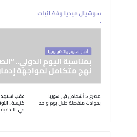
سوشيال ميديا وفضائيات
أخبار العلوم والتكنولوجيا
بمناسبة اليوم الدولي.. “الص
نهج متكامل لمواجهة إدمان
مصرع 5 أشخاص في سوريا
عقب استهدا
بحوادث منفصلة خلال يوم واحد
كنيسة.. التوت
في اللاذقية