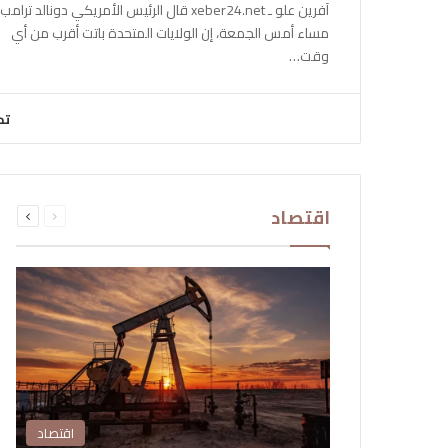
آفرين علو ـ xeber24.net قال الرئيس الأمريكي دونالد ترامب،
مساء أمس الجمعة، إن الولايات المتحدة باتت أقرب من أي
وقت…
تح
السابقة
التالية
اقتصاد
الصفحة
الصفحة
اقتصاد