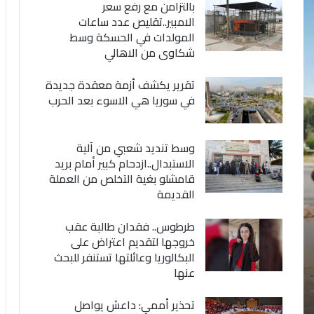
بالتزامن مع رفع سعر
الامبير..تقليص عدد ساعات
المولدات في الحسكة وسط
شكاوى من الاهالي
تقرير يكشف أزمة معقدة جديدة
في سوريا هي الاسوء بعد الحرب
وسط تنديد شعبي من آلية
الاستبدال..ازدحام كبير أمام بريد
قامشلو بغية التخلص من العملة
القديمة
طرطوس.. فقدان طالبة عقب
خروجها لتقديم اعتراض على
البكالوريا وعائلتها تستنفر للبحث
عنها
تحذير أممي: داعش يواصل