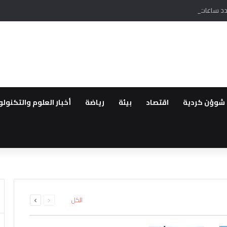
ص عدد ساعات المولدات في الحسكة وسط شكاوى من الاهالي
شوؤن كردية
اقتصاد
بيئة
رياضة
أخبار العلوم والتكنولو
قانون “تعزيز التضامن الوطني وا
اق سراح الزعيمين الكرديين اوجل
ة
ى من مهجري سري كانيه إلى الاثني
التكيف في سوريا رغم تراجع قدرا
ئل المدعومة من تركيا لتقليص دو
السابقة
التالية
الكل
الصفحة
الصفحة