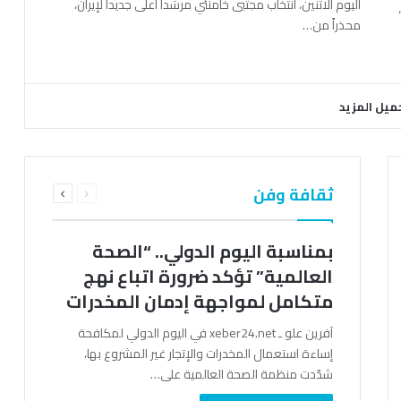
اليوم الاثنين، انتخاب مجتبى خامنئي مرشداً أعلى جديداً لإيران،
محذراً من…
ميل المزيد
السابقة
التالية
ثقافة وفن
الصفحة
الصفحة
بمناسبة اليوم الدولي.. “الصحة
العالمية” تؤكد ضرورة اتباع نهج
متكامل لمواجهة إدمان المخدرات
آفرين علو ـ xeber24.net في اليوم الدولي لمكافحة
إساءة استعمال المخدرات والإتجار غير المشروع بها،
شدّدت منظمة الصحة العالمية على…