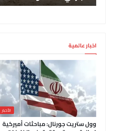
اخبار عالمية
الأخبار
وول ستريت جورنال: مباحثات أميركية