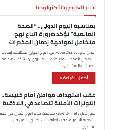
أخبار العلوم والتكنولوجيا
بمناسبة اليوم الدولي.. “الصحة
العالمية” تؤكد ضرورة اتباع نهج
متكامل لمواجهة إدمان المخدرات
آفرين علو ـ xeber24.net في اليوم الدولي لمكافحة إساءة
استعمال المخدرات والإتجار غير المشروع بها، شدّدت منظمة
الصحة العالمية على…
أكمل القراءة »
عقب استهداف مواطن أمام كنيسة..
التوترات الأمنية تتصاعد في اللاذقية
سوز خليل ـ xeber24.net تصاعدت حدة التوتر الأمني في مدي
اللاذقية السورية، عقب إصابة شاب بإطلاق نار من قبل
مسلحين…