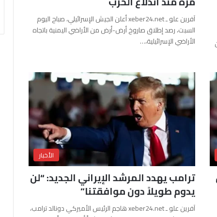
مرة منذ اندلاع الحرب
آفرين علو ـ xeber24.net أعلن الجيش الإسرائيلي، صباح اليوم
السبت، رصد إطلاق صاروخ أرض-أرض من الأراضي اليمنية باتجاه
الأراضي الإسرائيلية،…
الأخبار
ترامب يهدد المرشد الإيراني الجديد: “لن
يدوم طويلاً دون موافقتنا”
آفرين علو ـ xeber24.net هاجم الرئيس الأميركي دونالد ترامب،