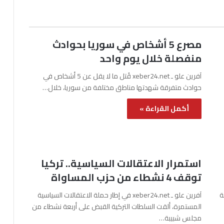
مصرع 5 أشخاص في سوريا بحوادث
منفصلة خلال يوم واحد
آفرين علو ـ xeber24.net قُتل ما لا يقل عن 5 أشخاص في
حوادث متفرقة شهدتها مناطق مختلفة من سوريا، خلال…
أكمل القراءة »
استمرار الاعتقالات السياسية.. تركيا
توقف 4 نشطاء من حزب المساواة
نة
آفرين علو ـ xeber24.net في إطار حملة الاعتقالات السياسية
المستمرة، ألقت السلطات التركية القبض على أربعة نشطاء من
مجلس شبيبة…