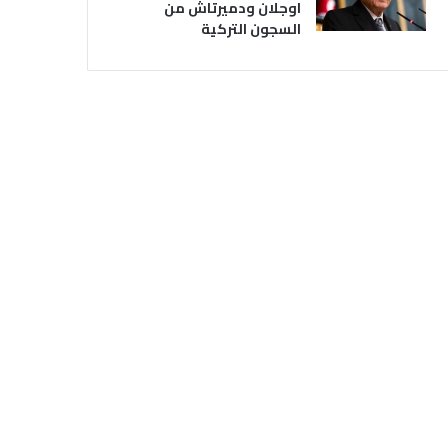
اوجلان ودميرتاش من
السجون التركية