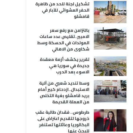
تشكيل لجنة للحد من ظاهرة
الحفر العشوائي للآبار في
قامشلو
بالتزامن مع رفع سعر
الامبير..تقليص عدد ساعات
المولدات في الحسكة وسط
شكاوى من الاهالي
تقرير يكشف أزمة معقدة
جديدة في سوريا هي
الاسوء بعد الحرب
وسط تنديد شعبي من آلية
الاستبدال..ازدحام كبير أمام
بريد قامشلو بغية التخلص
من العملة القديمة
طرطوس.. فقدان طالبة عقب
خروجها لتقديم اعتراض على
البكالوريا وعائلتها تستنفر
للبحث عنها