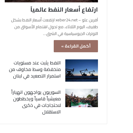
ارتفاع أسعار النفط عالمياً
آفرين علو – xeber24.net ارتفعت أسعار النفط بشكل
طفيف، اليوم الثلاثاء، مع تحول اهتمام الأسواق من
التوترات الجيوسياسية في الشرق…
أكمل القراءة »
النفط يثبت عند مستويات
منخفضة وسط مخاوف من
استمرار التصعيد في لبنان
السوريون يواجهون انهياراً
معيشياً قاسياً ويخططون
لاحتجاجات في ذكرى
الاستقلال