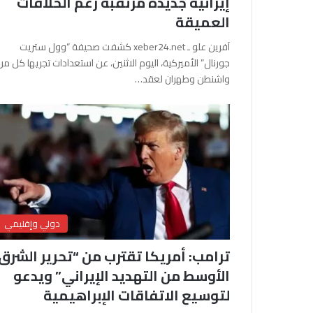
إيرانية جديدة مرتقبة رغم الخلافات
العميقة
آفرين علو ـ xeber24.net كشفت صحيفة “وول ستريت
جورنال” الأميركية، اليوم الاثنين، عن استعدادات تجريها كل من
واشنطن وطهران لعقد…
دولي وإقليمي
ترامب: أمريكا تقترب من “تحرير الشرق
الأوسط من التهديد الإيراني” ويدعو
لتوسيع الاتفاقات الإبراهيمية