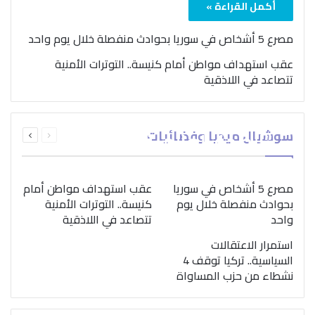
أكمل القراءة »
مصرع 5 أشخاص في سوريا بحوادث منفصلة خلال يوم واحد
عقب استهداف مواطن أمام كنيسة.. التوترات الأمنية
تتصاعد في اللاذقية
بمناسبة اليوم الدولي..
السابقة
التالية
سوشيال ميديا وفضائيات
“الصحة العالمية” تؤكد
الصفحة
الصفحة
ضرورة اتباع نهج متكامل
لمواجهة إدمان المخدرات
مصرع 5 أشخاص في سوريا
عقب استهداف مواطن أمام
بحوادث منفصلة خلال يوم
كنيسة.. التوترات الأمنية
واحد
تتصاعد في اللاذقية
استمرار الاعتقالات
السياسية.. تركيا توقف 4
نشطاء من حزب المساواة