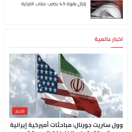
زلزال بقوة 4.5 يضرب عنتاب التركية
اخبار عالمية
الأخبار
وول ستريت جورنال: مباحثات أميركية إيرانية