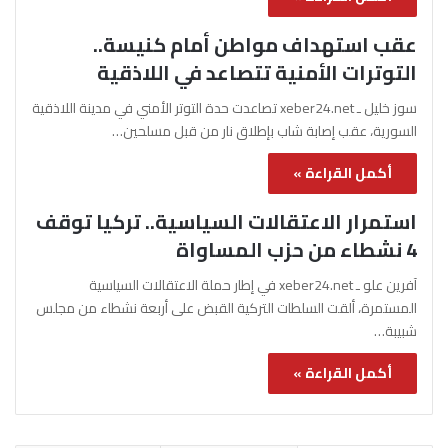
عقب استهداف مواطن أمام كنيسة..
التوترات الأمنية تتصاعد في اللاذقية
سوز خليل ـ xeber24.net تصاعدت حدة التوتر الأمني في مدينة اللاذقية
السورية، عقب إصابة شاب بإطلاق نار من قبل مسلحين…
أكمل القراءة »
استمرار الاعتقالات السياسية.. تركيا توقف
4 نشطاء من حزب المساواة
آفرين علو ـ xeber24.net في إطار حملة الاعتقالات السياسية
المستمرة، ألقت السلطات التركية القبض على أربعة نشطاء من مجلس
شبيبة…
أكمل القراءة »