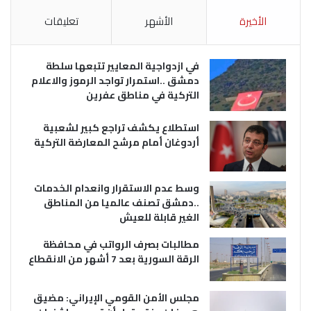
الأخيرة
الأشهر
تعليقات
في ازدواجية المعايير تتبعها سلطة
دمشق ..استمرار تواجد الرموز والاعلام
التركية في مناطق عفرين
استطلاع يكشف تراجع كبير لشعبية
أردوغان أمام مرشح المعارضة التركية
وسط عدم الاستقرار وانعدام الخدمات
..دمشق تصنف عالميا من المناطق
الغير قابلة للعيش
مطالبات بصرف الرواتب في محافظة
الرقة السورية بعد 7 أشهر من الانقطاع
مجلس الأمن القومي الإيراني: مضيق