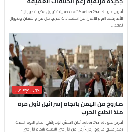
جديدة مرتقبة رغم الخلافات العميقة
آفرين علو ـ xeber24.net كشفت صحيفة “وول ستريت جورنال”
الأميركية، اليوم الاثنين، عن استعدادات تجريها كل من واشنطن وطهران
لعقد…
دولي وإقليمي
صاروخ من اليمن باتجاه إسرائيل لأول مرة
منذ اندلاع الحرب
آفرين علو ـ xeber24.net أعلن الجيش الإسرائيلي، صباح اليوم السبت،
رصد إطلاق صاروخ أرض-أرض من الأراضي اليمنية باتجاه الأراضي