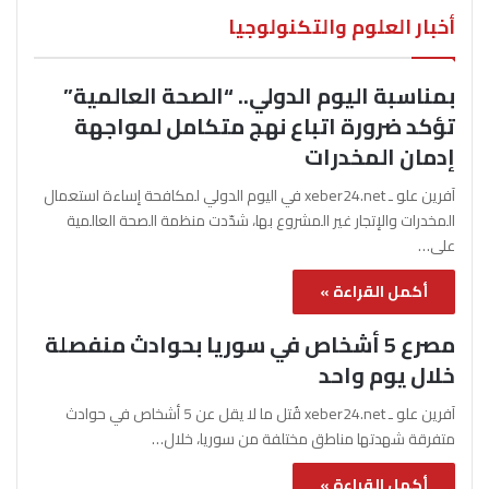
أخبار العلوم والتكنولوجيا
بمناسبة اليوم الدولي.. “الصحة العالمية”
تؤكد ضرورة اتباع نهج متكامل لمواجهة
إدمان المخدرات
آفرين علو ـ xeber24.net في اليوم الدولي لمكافحة إساءة استعمال
المخدرات والإتجار غير المشروع بها، شدّدت منظمة الصحة العالمية
على…
أكمل القراءة »
مصرع 5 أشخاص في سوريا بحوادث منفصلة
خلال يوم واحد
آفرين علو ـ xeber24.net قُتل ما لا يقل عن 5 أشخاص في حوادث
متفرقة شهدتها مناطق مختلفة من سوريا، خلال…
أكمل القراءة »