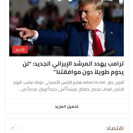
الأخبار
ترامب يهدد المرشد الإيراني الجديد: “لن
يدوم طويلاً دون موافقتنا”
آفرين علو ـ xeber24.net هاجم الرئيس الأميركي دونالد ترامب، اليوم
الاثنين، انتخاب مجتبى خامنئي مرشداً أعلى جديداً لإيران، محذراً من…
تحميل المزيد
السابقة
التالية
اقتصاد
الصفحة
الصفحة