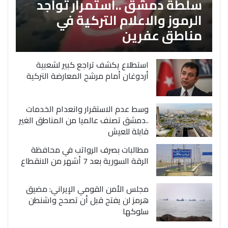
سلطة دمشق ..استمرار تواجد
الرموز والاعلام التركية في
مناطق عفرين
استطلاع يكشف تراجع كبير لشعبية
أردوغان أمام مرشح المعارضة التركية
وسط عدم الاستقرار وانعدام الخدمات
..دمشق تصنف عالميا من المناطق الغير
قابلة للعيش
مطالبات بصرف الرواتب في محافظة
الرقة السورية بعد 7 أشهر من الانقطاع
مجلس الأمن القومي الإيراني: مضيق
هرمز لن يفتح قبل أن تصحح واشنطن
سلوكها