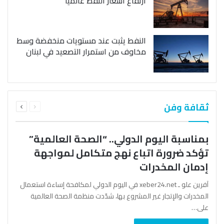
ارتفاع أسعار النفط عالمياً
النفط يثبت عند مستويات منخفضة وسط
مخاوف من استمرار التصعيد في لبنان
السابقة
التالية
ثقافة وفن
الصفحة
الصفحة
بمناسبة اليوم الدولي.. “الصحة العالمية”
تؤكد ضرورة اتباع نهج متكامل لمواجهة
إدمان المخدرات
آفرين علو ـ xeber24.net في اليوم الدولي لمكافحة إساءة استعمال
المخدرات والإتجار غير المشروع بها، شدّدت منظمة الصحة العالمية
على…