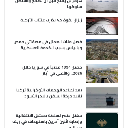
هرمز لن يفتح قبل أن تصحح واشنطن
سلوكها
زلزال بقوة 4.5 يضرب عنتاب التركية
فصل مئات العمال في مصفاتي حمص
وبانياس بسبب الخدمة العسكرية
مقتل 1394 مدنياً في سوريا خلال
2026.. والأعلى في أيار
بعد تصاعد الهجمات الأوكرانية تركيا
تقيد حركة السفن بالبحر الأسود
مقتل عنصر لسلطة دمشق الانتقالية
وإصابة اثنين آخرين باستهداف في ريف
دير الزور