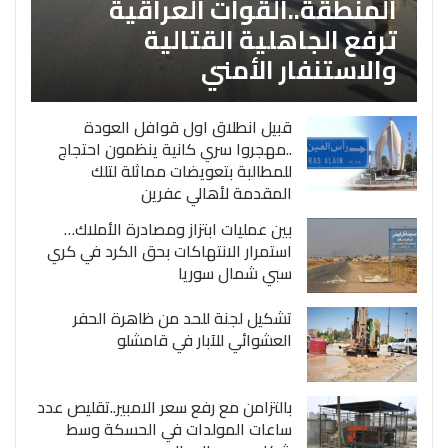
المنطقة..القوات العراقية
ترفع الجاهلية القتالية
والاستنفار الأمني
قبيل انطلاق اول قوافل العودة
..مهجروا سري كانية ينظمون احتجاج
للمطالبة بتعويضات مماثلة لتلك
المقدمة لأهالي عفرين
بين عمليات ابتزاز ومصادرة الأملاك…
استمرار الانتهاكات بحق الكرد في كري
سبي شمال سوريا
تشكيل لجنة للحد من ظاهرة الحفر
العشوائي للآبار في قامشلو
بالتزامن مع رفع سعر الامبير..تقليص عدد
ساعات المولدات في الحسكة وسط