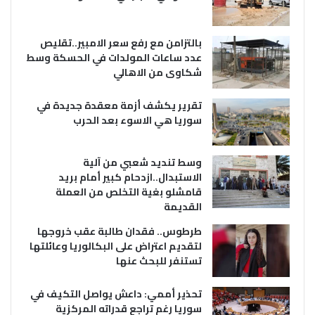
بالتزامن مع رفع سعر الامبير..تقليص
عدد ساعات المولدات في الحسكة وسط
شكاوى من الاهالي
تقرير يكشف أزمة معقدة جديدة في
سوريا هي الاسوء بعد الحرب
وسط تنديد شعبي من آلية
الاستبدال..ازدحام كبير أمام بريد
قامشلو بغية التخلص من العملة
القديمة
طرطوس.. فقدان طالبة عقب خروجها
لتقديم اعتراض على البكالوريا وعائلتها
تستنفر للبحث عنها
تحذير أممي: داعش يواصل التكيف في
سوريا رغم تراجع قدراته المركزية