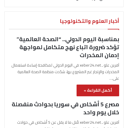
أخبار العلوم والتكنولوجيا
بمناسبة اليوم الدولي.. “الصحة العالمية”
تؤكد ضرورة اتباع نهج متكامل لمواجهة
إدمان المخدرات
آفرين علو ـ xeber24.net في اليوم الدولي لمكافحة إساءة استعمال
المخدرات والإتجار غير المشروع بها، شدّدت منظمة الصحة العالمية
على…
أكمل القراءة »
مصرع 5 أشخاص في سوريا بحوادث منفصلة
خلال يوم واحد
آفرين علو ـ xeber24.net قُتل ما لا يقل عن 5 أشخاص في حوادث