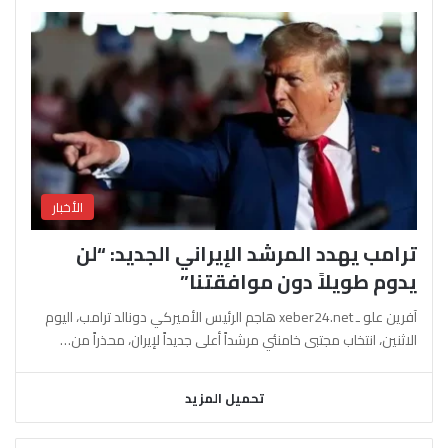
الأخبار
ترامب يهدد المرشد الإيراني الجديد: “لن
يدوم طويلاً دون موافقتنا”
آفرين علو ـ xeber24.net هاجم الرئيس الأميركي دونالد ترامب، اليوم
الاثنين، انتخاب مجتبى خامنئي مرشداً أعلى جديداً لإيران، محذراً من…
تحميل المزيد