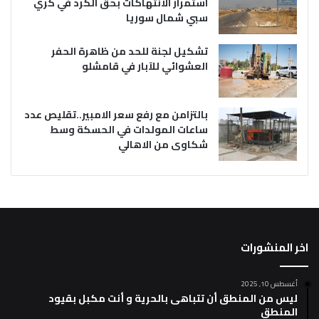
استمرار الانتهاكات بحق الكرد في كري
سبي شمال سوريا
تشكيل لجنة للحد من ظاهرة الحفر
العشوائي للآبار في قامشلو
بالتزامن مع رفع سعر الامبير..تقليص عدد
ساعات المولدات في الحسكة وسط
شكاوى من الاهالي
اخر المنشورات
أغسطس 10, 2025
ليس من المنطق أن تتباهى بالحرية و أنت مكبل بقيود
المنطق