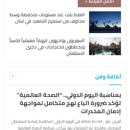
أكمل القراءة »
النفط يثبت عند مستويات منخفضة وسط
مخاوف من استمرار التصعيد في لبنان
السوريون يواجهون انهياراً معيشياً قاسياً
ويخططون لاحتجاجات في ذكرى
الاستقلال
السابقة
التالية
ثقافة وفن
الصفحة
الصفحة
بمناسبة اليوم الدولي.. “الصحة العالمية”
تؤكد ضرورة اتباع نهج متكامل لمواجهة
إدمان المخدرات
آفرين علو ـ xeber24.net في اليوم الدولي لمكافحة إساءة استعمال
المخدرات والإتجار غير المشروع بها، شدّدت منظمة الصحة العالمية