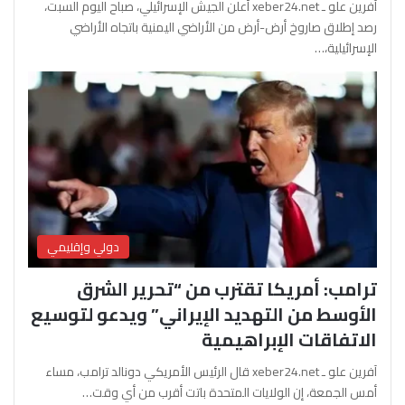
آفرين علو ـ xeber24.net أعلن الجيش الإسرائيلي، صباح اليوم السبت،
رصد إطلاق صاروخ أرض-أرض من الأراضي اليمنية باتجاه الأراضي
الإسرائيلية،…
دولي وإقليمي
ترامب: أمريكا تقترب من “تحرير الشرق
الأوسط من التهديد الإيراني” ويدعو لتوسيع
الاتفاقات الإبراهيمية
آفرين علو ـ xeber24.net قال الرئيس الأمريكي دونالد ترامب، مساء
أمس الجمعة، إن الولايات المتحدة باتت أقرب من أي وقت…