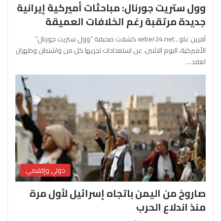
وول ستريت جورنال: مباحثات أميركية إيرانية
جديدة مرتقبة رغم الخلافات العميقة
آفرين علو ـ xeber24.net كشفت صحيفة “وول ستريت جورنال”
الأميركية، اليوم الاثنين، عن استعدادات تجريها كل من واشنطن وطهران
لعقد…
دولي وإقليمي
صاروخ من اليمن باتجاه إسرائيل لأول مرة
منذ اندلاع الحرب