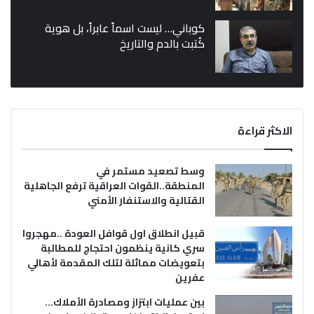
كوباني… ليست اسماً عابراً، بل هوية
كُتبت بالدم والتاريخ
الاكثر قراءة
وسط تصعيد مستمر في
المنطقة..القوات العراقية ترفع الجاهلية
القتالية والاستنفار الأمني
قبيل انطلاق اول قوافل العودة ..مهجروا
سري كانية ينظمون احتجاج للمطالبة
بتعويضات مماثلة لتلك المقدمة لأهالي
عفرين
بين عمليات ابتزاز ومصادرة الأملاك…