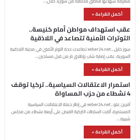
متفرقة شهدتها مناطق مختلفة من سوريا، خلال…
أكمل القراءة »
عقب استهداف مواطن أمام كنيسة..
التوترات الأمنية تتصاعد في اللاذقية
سوز خليل ـ xeber24.net تصاعدت حدة التوتر الأمني في مدينة اللاذقية
السورية، عقب إصابة شاب بإطلاق نار من قبل مسلحين…
أكمل القراءة »
استمرار الاعتقالات السياسية.. تركيا توقف
4 نشطاء من حزب المساواة
آفرين علو ـ xeber24.net في إطار حملة الاعتقالات السياسية
المستمرة، ألقت السلطات التركية القبض على أربعة نشطاء من مجلس
شبيبة…
أكمل القراءة »