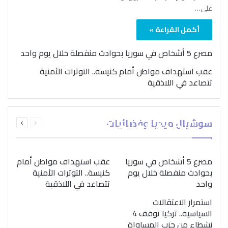
على…
أكمل القراءة »
مصرع 5 أشخاص في سوريا بحوادث منفصلة خلال يوم واحد
عقب استهداف مواطن أمام كنيسة.. التوترات الأمنية
تتصاعد في اللاذقية
بمناسبة اليوم الدولي..
السابقة
التالية
سوشيال ميديا وفضائيات
“الصحة العالمية” تؤكد
الصفحة
الصفحة
ضرورة اتباع نهج متكامل
لمواجهة إدمان المخدرات
مصرع 5 أشخاص في سوريا
عقب استهداف مواطن أمام
بحوادث منفصلة خلال يوم
كنيسة.. التوترات الأمنية
واحد
تتصاعد في اللاذقية
استمرار الاعتقالات
السياسية.. تركيا توقف 4
نشطاء من حزب المساواة