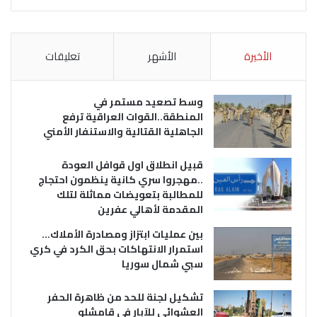
الأخيرة
الأشهر
تعليقات
وسط تصعيد مستمر في
المنطقة..القوات العراقية ترفع
الجاهلية القتالية والاستنفار الأمني
قبيل انطلاق اول قوافل العودة
..مهجروا سري كانية ينظمون احتجاج
للمطالبة بتعويضات مماثلة لتلك
المقدمة لأهالي عفرين
بين عمليات ابتزاز ومصادرة الأملاك…
استمرار الانتهاكات بحق الكرد في كري
سبي شمال سوريا
تشكيل لجنة للحد من ظاهرة الحفر
العشوائي للآبار في قامشلو