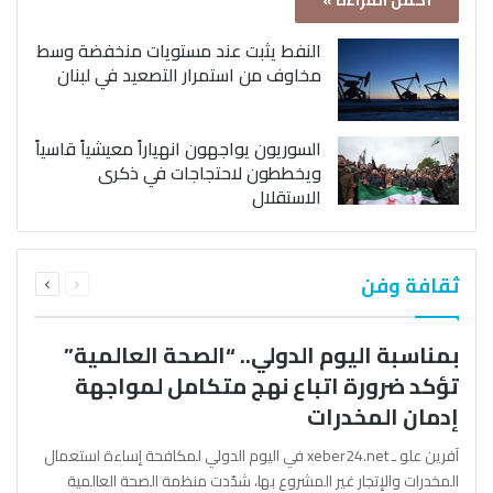
أكمل القراءة »
النفط يثبت عند مستويات منخفضة وسط
مخاوف من استمرار التصعيد في لبنان
السوريون يواجهون انهياراً معيشياً قاسياً
ويخططون لاحتجاجات في ذكرى
الاستقلال
السابقة
التالية
ثقافة وفن
الصفحة
الصفحة
بمناسبة اليوم الدولي.. “الصحة العالمية”
تؤكد ضرورة اتباع نهج متكامل لمواجهة
إدمان المخدرات
آفرين علو ـ xeber24.net في اليوم الدولي لمكافحة إساءة استعمال
المخدرات والإتجار غير المشروع بها، شدّدت منظمة الصحة العالمية