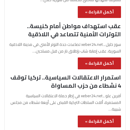
أكمل القراءة »
عقب استهداف مواطن أمام كنيسة..
التوترات الأمنية تتصاعد في اللاذقية
سوز خليل ـ xeber24.net تصاعدت حدة التوتر الأمني في مدينة اللاذقية
السورية، عقب إصابة شاب بإطلاق نار من قبل مسلحين…
أكمل القراءة »
استمرار الاعتقالات السياسية.. تركيا توقف
4 نشطاء من حزب المساواة
آفرين علو ـ xeber24.net في إطار حملة الاعتقالات السياسية
المستمرة، ألقت السلطات التركية القبض على أربعة نشطاء من مجلس
شبيبة…
أكمل القراءة »