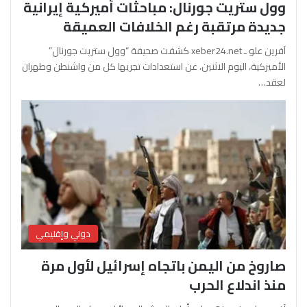
وول ستريت جورنال: مباحثات أميركية إيرانية
جديدة مرتقبة رغم الخلافات العميقة
آفرين علو ـ xeber24.net كشفت صحيفة “وول ستريت جورنال”
الأميركية، اليوم الاثنين، عن استعدادات تجريها كل من واشنطن وطهران
لعقد…
دولي وإقليمي
صاروخ من اليمن باتجاه إسرائيل لأول مرة
منذ اندلاع الحرب