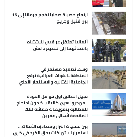
ارتفاع حصيلة ضحايا تفجير جرمانا إلى 16
بين قتيل وجريح
ألمانيا تعتقل عراقيين للاشتباه
بانتمائهما إلى تنظيم داعش
وسط تصعيد مستمر في
المنطقة..القوات العراقية ترفع
الجاهلية القتالية والاستنفار الأمني
قبيل انطلاق اول قوافل العودة
..مهجروا سري كانية ينظمون احتجاج
للمطالبة بتعويضات مماثلة لتلك
المقدمة لأهالي عفرين
بين عمليات ابتزاز ومصادرة الأملاك…
استمرار الانتهاكات بحق الكرد في كري