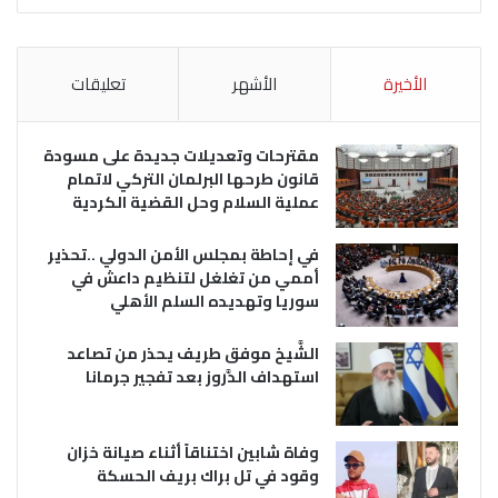
الأخيرة
الأشهر
تعليقات
مقترحات وتعديلات جديدة على مسودة
قانون طرحها البرلمان التركي لاتمام
عملية السلام وحل القضية الكردية
في إحاطة بمجلس الأمن الدولي ..تحذير
أممي من تغلغل لتنظيم داعش في
سوريا وتهديده السلم الأهلي
الشَّيخ موفق طريف يحذر من تصاعد
استهداف الدَّروز بعد تفجير جرمانا
وفاة شابين اختناقاً أثناء صيانة خزان
وقود في تل براك بريف الحسكة