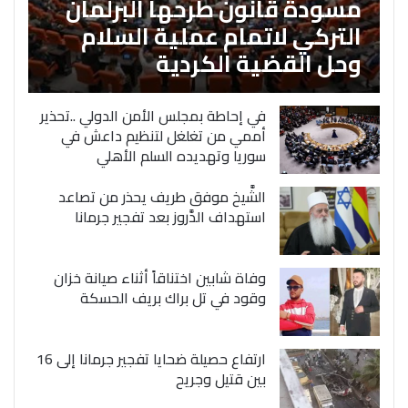
مسودة قانون طرحها البرلمان
التركي لاتمام عملية السلام
وحل القضية الكردية
في إحاطة بمجلس الأمن الدولي ..تحذير
أممي من تغلغل لتنظيم داعش في
سوريا وتهديده السلم الأهلي
الشَّيخ موفق طريف يحذر من تصاعد
استهداف الدَّروز بعد تفجير جرمانا
وفاة شابين اختناقاً أثناء صيانة خزان
وقود في تل براك بريف الحسكة
ارتفاع حصيلة ضحايا تفجير جرمانا إلى 16
بين قتيل وجريح