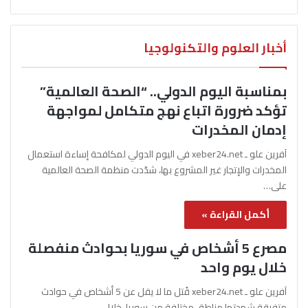
أخبار العلوم والتكنولوجيا
بمناسبة اليوم الدولي.. “الصحة العالمية”
تؤكد ضرورة اتباع نهج متكامل لمواجهة
إدمان المخدرات
آفرين علو ـ xeber24.net في اليوم الدولي لمكافحة إساءة استعمال
المخدرات والإتجار غير المشروع بها، شدّدت منظمة الصحة العالمية
على…
أكمل القراءة »
مصرع 5 أشخاص في سوريا بحوادث منفصلة
خلال يوم واحد
آفرين علو ـ xeber24.net قُتل ما لا يقل عن 5 أشخاص في حوادث
متفرقة شهدتها مناطق مختلفة من سوريا، خلال…