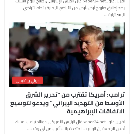
آفرين علو ـ xeber24.net أعلن الجيش الإسرائيلي، صباح اليوم السبت،
رصد إطلاق صاروخ أرض-أرض من الأراضي اليمنية باتجاه الأراضي
الإسرائيلية،…
دولي وإقليمي
ترامب: أمريكا تقترب من “تحرير الشرق
الأوسط من التهديد الإيراني” ويدعو لتوسيع
الاتفاقات الإبراهيمية
آفرين علو ـ xeber24.net قال الرئيس الأمريكي دونالد ترامب، مساء
أمس الجمعة، إن الولايات المتحدة باتت أقرب من أي وقت…