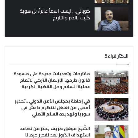
كوباني… ليست اسماً عابراً، بل هوية
كُتبت بالدم والتاريخ
الاكثر قراءة
مقترحات وتعديلات جديدة على مسودة
قانون طرحها البرلمان التركي لاتمام
عملية السلام وحل القضية الكردية
في إحاطة بمجلس الأمن الدولي ..تحذير
أممي من تغلغل لتنظيم داعش في
سوريا وتهديده السلم الأهلي
الشَّيخ موفق طريف يحذر من تصاعد
استهداف الدَّروز بعد تفجير جرمانا