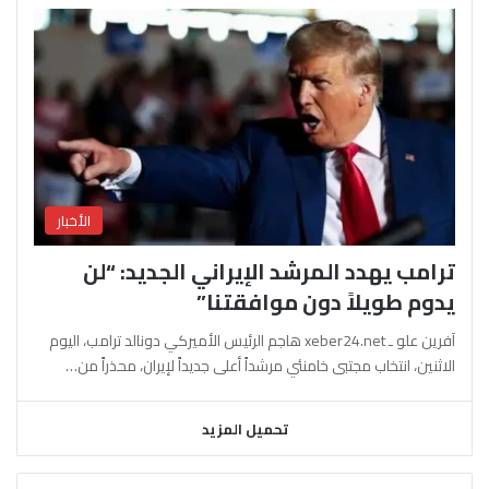
الأخبار
ترامب يهدد المرشد الإيراني الجديد: “لن
يدوم طويلاً دون موافقتنا”
آفرين علو ـ xeber24.net هاجم الرئيس الأميركي دونالد ترامب، اليوم
الاثنين، انتخاب مجتبى خامنئي مرشداً أعلى جديداً لإيران، محذراً من…
تحميل المزيد
السابقة
التالية