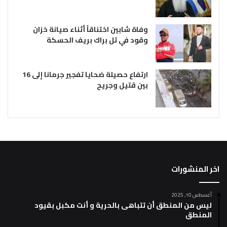
وفاة شابين اختناقاً أثناء صيانة خزان
وقود في تل براك بريف الحسكة
ارتفاع حصيلة ضحايا تفجير جرمانا إلى 16
بين قتيل وجريح
اخر المنشورات
أغسطس 10, 2025
ليس من المنطق أن تتباهى بالحرية و أنت مكبل بقيود
المنطق