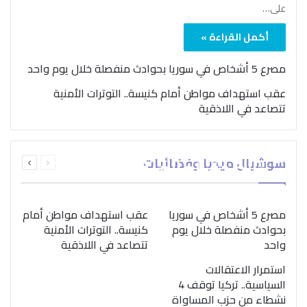
على…
أكمل القراءة »
مصرع 5 أشخاص في سوريا بحوادث منفصلة خلال يوم واحد
عقب استهداف مواطن أمام كنيسة.. التوترات الأمنية
تتصاعد في اللاذقية
بمناسبة اليوم الدولي..
السابقة
التالية
سوشيال ميديا وفضائيات
“الصحة العالمية” تؤكد
الصفحة
الصفحة
ضرورة اتباع نهج متكامل
لمواجهة إدمان المخدرات
مصرع 5 أشخاص في سوريا
عقب استهداف مواطن أمام
بحوادث منفصلة خلال يوم
كنيسة.. التوترات الأمنية
واحد
تتصاعد في اللاذقية
استمرار الاعتقالات
السياسية.. تركيا توقف 4
نشطاء من حزب المساواة