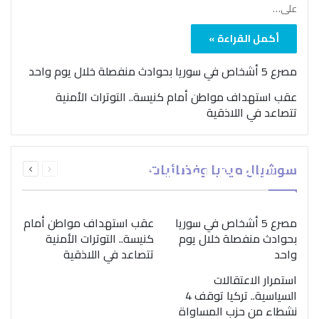
على…
أكمل القراءة »
مصرع 5 أشخاص في سوريا بحوادث منفصلة خلال يوم واحد
عقب استهداف مواطن أمام كنيسة.. التوترات الأمنية
تتصاعد في اللاذقية
بمناسبة اليوم الدولي..
السابقة
التالية
سوشيال ميديا وفضائيات
“الصحة العالمية” تؤكد
الصفحة
الصفحة
ضرورة اتباع نهج متكامل
لمواجهة إدمان المخدرات
مصرع 5 أشخاص في سوريا
عقب استهداف مواطن أمام
بحوادث منفصلة خلال يوم
كنيسة.. التوترات الأمنية
واحد
تتصاعد في اللاذقية
استمرار الاعتقالات
السياسية.. تركيا توقف 4
نشطاء من حزب المساواة