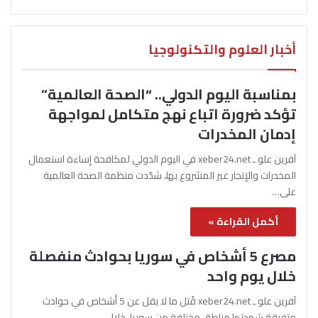
أخبار العلوم والتكنولوجيا
بمناسبة اليوم الدولي.. “الصحة العالمية”
تؤكد ضرورة اتباع نهج متكامل لمواجهة
إدمان المخدرات
آفرين علو ـ xeber24.net في اليوم الدولي لمكافحة إساءة استعمال
المخدرات والإتجار غير المشروع بها، شدّدت منظمة الصحة العالمية
على…
أكمل القراءة »
مصرع 5 أشخاص في سوريا بحوادث منفصلة
خلال يوم واحد
آفرين علو ـ xeber24.net قُتل ما لا يقل عن 5 أشخاص في حوادث
متفرقة شهدتها مناطق مختلفة من سوريا، خلال…