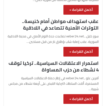
أكمل القراءة »
عقب استهداف مواطن أمام كنيسة..
التوترات الأمنية تتصاعد في اللاذقية
سوز خليل ـ xeber24.net تصاعدت حدة التوتر الأمني في مدينة اللاذقية
السورية، عقب إصابة شاب بإطلاق نار من قبل مسلحين…
أكمل القراءة »
استمرار الاعتقالات السياسية.. تركيا توقف
4 نشطاء من حزب المساواة
آفرين علو ـ xeber24.net في إطار حملة الاعتقالات السياسية
المستمرة، ألقت السلطات التركية القبض على أربعة نشطاء من مجلس
شبيبة…
أكمل القراءة »