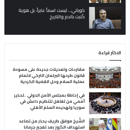
كوباني… ليست اسماً عابراً، بل هوية
كُتبت بالدم والتاريخ
الاكثر قراءة
مقترحات وتعديلات جديدة على مسودة
قانون طرحها البرلمان التركي لاتمام
عملية السلام وحل القضية الكردية
في إحاطة بمجلس الأمن الدولي ..تحذير
أممي من تغلغل لتنظيم داعش في
سوريا وتهديده السلم الأهلي
الشَّيخ موفق طريف يحذر من تصاعد
استهداف الدَّروز بعد تفجير جرمانا