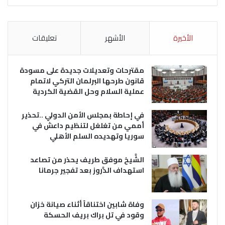
الأخيرة
الأشهر
تعليقات
مقترحات وتعديلات جديدة على مسودة
قانون طرحها البرلمان التركي لاتمام
عملية السلام وحل القضية الكردية
في إحاطة بمجلس الأمن الدولي ..تحذير
أممي من تغلغل لتنظيم داعش في
سوريا وتهديده السلم الأهلي
الشَّيخ موفق طريف يحذر من تصاعد
استهداف الدَّروز بعد تفجير جرمانا
وفاة شابين اختناقاً أثناء صيانة خزان
وقود في تل براك بريف الحسكة