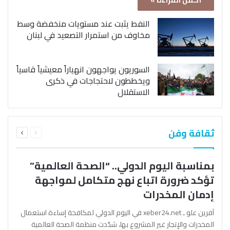
أكمل القراءة »
النفط يثبت عند مستويات منخفضة وسط
مخاوف من استمرار التصعيد في لبنان
السوريون يواجهون انهياراً معيشياً قاسياً
ويخططون لاحتجاجات في ذكرى
الاستقلال
السابقة
التالية
ثقافة وفن
الصفحة
الصفحة
بمناسبة اليوم الدولي.. “الصحة العالمية”
تؤكد ضرورة اتباع نهج متكامل لمواجهة
إدمان المخدرات
آفرين علو ـ xeber24.net في اليوم الدولي لمكافحة إساءة استعمال
المخدرات والإتجار غير المشروع بها، شدّدت منظمة الصحة العالمية