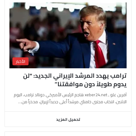
الأخبار
ترامب يهدد المرشد الإيراني الجديد: “لن
يدوم طويلاً دون موافقتنا”
آفرين علو ـ xeber24.net هاجم الرئيس الأميركي دونالد ترامب، اليوم
الاثنين، انتخاب مجتبى خامنئي مرشداً أعلى جديداً لإيران، محذراً من…
تحميل المزيد
السابقة
التالية