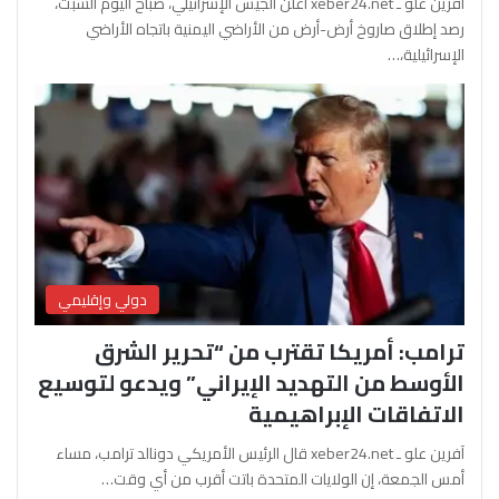
آفرين علو ـ xeber24.net أعلن الجيش الإسرائيلي، صباح اليوم السبت،
رصد إطلاق صاروخ أرض-أرض من الأراضي اليمنية باتجاه الأراضي
الإسرائيلية،…
دولي وإقليمي
ترامب: أمريكا تقترب من “تحرير الشرق
الأوسط من التهديد الإيراني” ويدعو لتوسيع
الاتفاقات الإبراهيمية
آفرين علو ـ xeber24.net قال الرئيس الأمريكي دونالد ترامب، مساء
أمس الجمعة، إن الولايات المتحدة باتت أقرب من أي وقت…