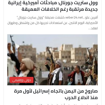
وول ستريت جورنال: مباحثات أميركية إيرانية
جديدة مرتقبة رغم الخلافات العميقة
آفرين علو ـ xeber24.net كشفت صحيفة “وول ستريت جورنال”
الأميركية، اليوم الاثنين، عن استعدادات تجريها كل من واشنطن وطهران
لعقد…
دولي وإقليمي
صاروخ من اليمن باتجاه إسرائيل لأول مرة
منذ اندلاع الحرب