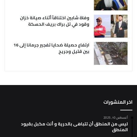
وفاة شابين اختناقاً أثناء صيانة خزان
وقود في تل براك بريف الحسكة
ارتفاع حصيلة ضحايا تفجير جرمانا إلى 16
بين قتيل وجريح
اخر المنشورات
أغسطس 10, 2025
ليس من المنطق أن تتباهى بالحرية و أنت مكبل بقيود
المنطق