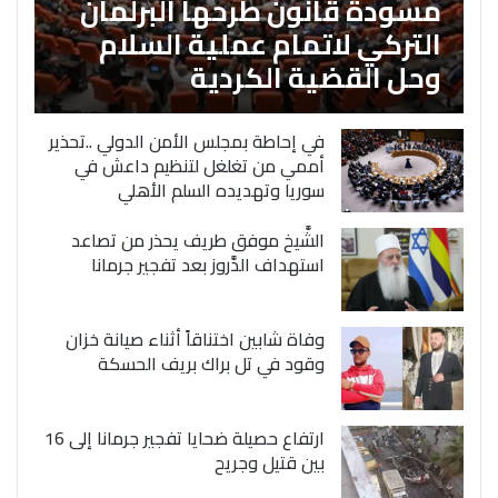
مسودة قانون طرحها البرلمان
التركي لاتمام عملية السلام
وحل القضية الكردية
في إحاطة بمجلس الأمن الدولي ..تحذير
أممي من تغلغل لتنظيم داعش في
سوريا وتهديده السلم الأهلي
الشَّيخ موفق طريف يحذر من تصاعد
استهداف الدَّروز بعد تفجير جرمانا
وفاة شابين اختناقاً أثناء صيانة خزان
وقود في تل براك بريف الحسكة
ارتفاع حصيلة ضحايا تفجير جرمانا إلى 16
بين قتيل وجريح