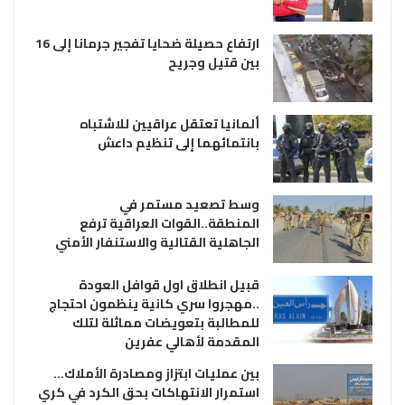
ارتفاع حصيلة ضحايا تفجير جرمانا إلى 16
بين قتيل وجريح
ألمانيا تعتقل عراقيين للاشتباه
بانتمائهما إلى تنظيم داعش
وسط تصعيد مستمر في
المنطقة..القوات العراقية ترفع
الجاهلية القتالية والاستنفار الأمني
قبيل انطلاق اول قوافل العودة
..مهجروا سري كانية ينظمون احتجاج
للمطالبة بتعويضات مماثلة لتلك
المقدمة لأهالي عفرين
بين عمليات ابتزاز ومصادرة الأملاك…
استمرار الانتهاكات بحق الكرد في كري