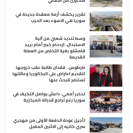
شكاوى من الاهالي
تقرير يكشف أزمة معقدة جديدة في
سوريا هي الاسوء بعد الحرب
وسط تنديد شعبي من آلية
الاستبدال..ازدحام كبير أمام بريد
قامشلو بغية التخلص من العملة
القديمة
طرطوس.. فقدان طالبة عقب خروجها
لتقديم اعتراض على البكالوريا وعائلتها
تستنفر للبحث عنها
تحذير أممي: داعش يواصل التكيف في
سوريا رغم تراجع قدراته المركزية
تأجيل عودة الدفعة الأولى من مهجري
سري كانيه إلى الاثنين المقبل