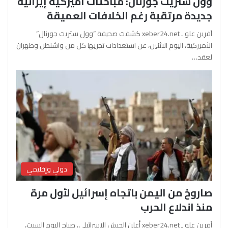
وول ستريت جورنال: مباحثات أميركية إيرانية
جديدة مرتقبة رغم الخلافات العميقة
آفرين علو ـ xeber24.net كشفت صحيفة “وول ستريت جورنال”
الأميركية، اليوم الاثنين، عن استعدادات تجريها كل من واشنطن وطهران
لعقد…
دولي وإقليمي
صاروخ من اليمن باتجاه إسرائيل لأول مرة
منذ اندلاع الحرب
آفرين علو ـ xeber24.net أعلن الجيش الإسرائيلي، صباح اليوم السبت،