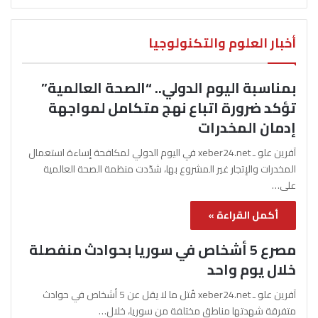
أخبار العلوم والتكنولوجيا
بمناسبة اليوم الدولي.. “الصحة العالمية”
تؤكد ضرورة اتباع نهج متكامل لمواجهة
إدمان المخدرات
آفرين علو ـ xeber24.net في اليوم الدولي لمكافحة إساءة استعمال
المخدرات والإتجار غير المشروع بها، شدّدت منظمة الصحة العالمية
على…
أكمل القراءة »
مصرع 5 أشخاص في سوريا بحوادث منفصلة
خلال يوم واحد
آفرين علو ـ xeber24.net قُتل ما لا يقل عن 5 أشخاص في حوادث
متفرقة شهدتها مناطق مختلفة من سوريا، خلال…