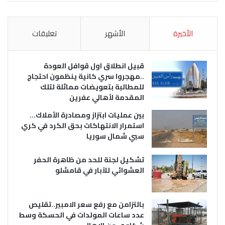
الأخيرة
الأشهر
تعليقات
قبيل انطلاق اول قوافل العودة
..مهجروا سري كانية ينظمون احتجاج
للمطالبة بتعويضات مماثلة لتلك
المقدمة لأهالي عفرين
بين عمليات ابتزاز ومصادرة الأملاك…
استمرار الانتهاكات بحق الكرد في كري
سبي شمال سوريا
تشكيل لجنة للحد من ظاهرة الحفر
العشوائي للآبار في قامشلو
بالتزامن مع رفع سعر الامبير..تقليص
عدد ساعات المولدات في الحسكة وسط