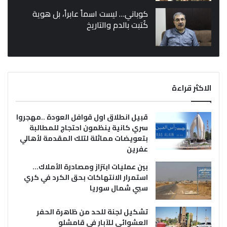
كوباني… ليست اسماً عابراً، بل هوية
كُتبت بالدم والتاريخ
الاكثر قراءة
قبيل انطلاق اول قوافل العودة ..مهجروا
سري كانية ينظمون احتجاج للمطالبة
بتعويضات مماثلة لتلك المقدمة لأهالي
عفرين
بين عمليات ابتزاز ومصادرة الأملاك…
استمرار الانتهاكات بحق الكرد في كري
سبي شمال سوريا
تشكيل لجنة للحد من ظاهرة الحفر
العشوائي للآبار في قامشلو