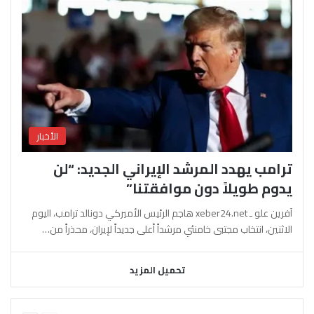
الأخبار
ترامب يهدد المرشد الإيراني الجديد: “لن
يدوم طويلاً دون موافقتنا”
آفرين علو ـ xeber24.net هاجم الرئيس الأميركي دونالد ترامب، اليوم
الاثنين، انتخاب مجتبى خامنئي مرشداً أعلى جديداً لإيران، محذراً من…
تحميل المزيد
السابقة
التالية