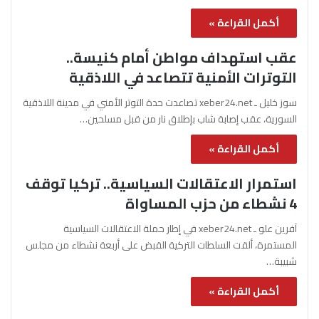
أكمل القراءة »
عقب استهداف مواطن أمام كنيسة..
التوترات الأمنية تتصاعد في اللاذقية
سوز خليل ـ xeber24.net تصاعدت حدة التوتر الأمني في مدينة اللاذقية
السورية، عقب إصابة شاب بإطلاق نار من قبل مسلحين…
أكمل القراءة »
استمرار الاعتقالات السياسية.. تركيا توقف
4 نشطاء من حزب المساواة
آفرين علو ـ xeber24.net في إطار حملة الاعتقالات السياسية
المستمرة، ألقت السلطات التركية القبض على أربعة نشطاء من مجلس
شبيبة…
أكمل القراءة »