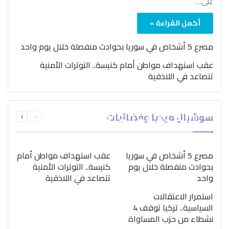
على…
أكمل القراءة »
مصرع 5 أشخاص في سوريا بحوادث منفصلة خلال يوم واحد
عقب استهداف مواطن أمام كنيسة.. التوترات الأمنية
تتصاعد في اللاذقية
بمناسبة اليوم الدولي..
السابقة
التالية
سوشيال ميديا وفضائيات
“الصحة العالمية” تؤكد
الصفحة
الصفحة
ضرورة اتباع نهج متكامل
لمواجهة إدمان المخدرات
مصرع 5 أشخاص في سوريا
عقب استهداف مواطن أمام
بحوادث منفصلة خلال يوم
كنيسة.. التوترات الأمنية
واحد
تتصاعد في اللاذقية
استمرار الاعتقالات
السياسية.. تركيا توقف 4
نشطاء من حزب المساواة