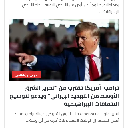
رصد إطلاق صاروخ أرض-أرض من الأراضي اليمنية باتجاه الأراضي
الإسرائيلية،…
دولي وإقليمي
ترامب: أمريكا تقترب من “تحرير الشرق
الأوسط من التهديد الإيراني” ويدعو لتوسيع
الاتفاقات الإبراهيمية
آفرين علو ـ xeber24.net قال الرئيس الأمريكي دونالد ترامب، مساء
أمس الجمعة، إن الولايات المتحدة باتت أقرب من أي وقت…