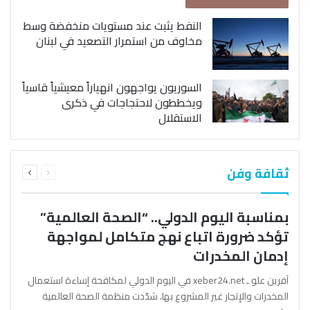
النفط يثبت عند مستويات منخفضة وسط
مخاوف من استمرار التصعيد في لبنان
السوريون يواجهون انهياراً معيشياً قاسياً
ويخططون لاحتجاجات في ذكرى
الاستقلال
السابقة
التالية
ثقافة وفن
الصفحة
الصفحة
بمناسبة اليوم الدولي.. “الصحة العالمية”
تؤكد ضرورة اتباع نهج متكامل لمواجهة
إدمان المخدرات
آفرين علو ـ xeber24.net في اليوم الدولي لمكافحة إساءة استعمال
المخدرات والإتجار غير المشروع بها، شدّدت منظمة الصحة العالمية