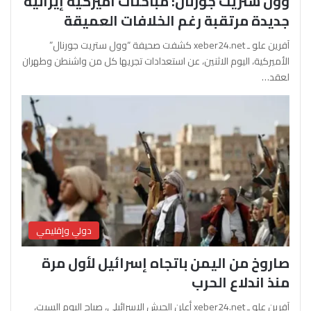
وول ستريت جورنال: مباحثات أميركية إيرانية
جديدة مرتقبة رغم الخلافات العميقة
آفرين علو ـ xeber24.net كشفت صحيفة “وول ستريت جورنال”
الأميركية، اليوم الاثنين، عن استعدادات تجريها كل من واشنطن وطهران
لعقد…
دولي وإقليمي
صاروخ من اليمن باتجاه إسرائيل لأول مرة
منذ اندلاع الحرب
آفرين علو ـ xeber24.net أعلن الجيش الإسرائيلي، صباح اليوم السبت،