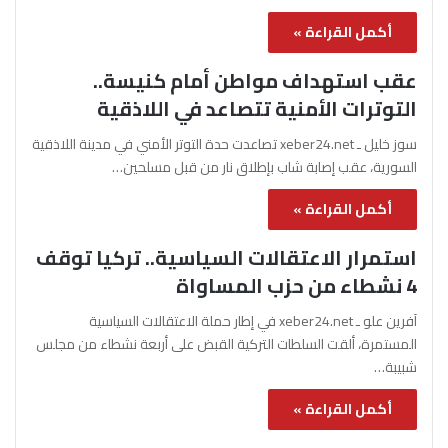
أكمل القراءة »
عقب استهداف مواطن أمام كنيسة..
التوترات الأمنية تتصاعد في اللاذقية
سوز خليل ـ xeber24.net تصاعدت حدة التوتر الأمني في مدينة اللاذقية
السورية، عقب إصابة شاب بإطلاق نار من قبل مسلحين…
أكمل القراءة »
استمرار الاعتقالات السياسية.. تركيا توقف
4 نشطاء من حزب المساواة
آفرين علو ـ xeber24.net في إطار حملة الاعتقالات السياسية
المستمرة، ألقت السلطات التركية القبض على أربعة نشطاء من مجلس
شبيبة…
أكمل القراءة »