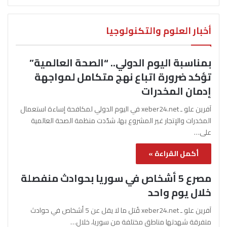
أخبار العلوم والتكنولوجيا
بمناسبة اليوم الدولي.. “الصحة العالمية”
تؤكد ضرورة اتباع نهج متكامل لمواجهة
إدمان المخدرات
آفرين علو ـ xeber24.net في اليوم الدولي لمكافحة إساءة استعمال
المخدرات والإتجار غير المشروع بها، شدّدت منظمة الصحة العالمية
على…
أكمل القراءة »
مصرع 5 أشخاص في سوريا بحوادث منفصلة
خلال يوم واحد
آفرين علو ـ xeber24.net قُتل ما لا يقل عن 5 أشخاص في حوادث
متفرقة شهدتها مناطق مختلفة من سوريا، خلال…