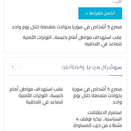
على…
أكمل القراءة »
مصرع 5 أشخاص في سوريا بحوادث منفصلة خلال يوم واحد
عقب استهداف مواطن أمام كنيسة.. التوترات الأمنية
تتصاعد في اللاذقية
بمناسبة اليوم الدولي..
السابقة
التالية
سوشيال ميديا وفضائيات
“الصحة العالمية” تؤكد
الصفحة
الصفحة
ضرورة اتباع نهج متكامل
لمواجهة إدمان المخدرات
مصرع 5 أشخاص في سوريا
عقب استهداف مواطن أمام
بحوادث منفصلة خلال يوم
كنيسة.. التوترات الأمنية
واحد
تتصاعد في اللاذقية
استمرار الاعتقالات
السياسية.. تركيا توقف 4
نشطاء من حزب المساواة