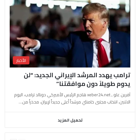
الأخبار
ترامب يهدد المرشد الإيراني الجديد: “لن
يدوم طويلاً دون موافقتنا”
آفرين علو ـ xeber24.net هاجم الرئيس الأميركي دونالد ترامب، اليوم
الاثنين، انتخاب مجتبى خامنئي مرشداً أعلى جديداً لإيران، محذراً من…
تحميل المزيد
السابقة
التالية