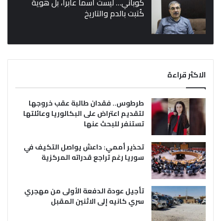
كوباني… ليست اسماً عابراً، بل هوية
كُتبت بالدم والتاريخ
الاكثر قراءة
طرطوس.. فقدان طالبة عقب خروجها
لتقديم اعتراض على البكالوريا وعائلتها
تستنفر للبحث عنها
تحذير أممي: داعش يواصل التكيف في
سوريا رغم تراجع قدراته المركزية
تأجيل عودة الدفعة الأولى من مهجري
سري كانيه إلى الاثنين المقبل