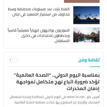
النفط يثبت عند مستويات منخفضة وسط
مخاوف من استمرار التصعيد في لبنان
السوريون يواجهون انهياراً معيشياً قاسياً
ويخططون لاحتجاجات في ذكرى
الاستقلال
السابقة
التالية
ثقافة وفن
الصفحة
الصفحة
بمناسبة اليوم الدولي.. “الصحة العالمية”
تؤكد ضرورة اتباع نهج متكامل لمواجهة
إدمان المخدرات
آفرين علو ـ xeber24.net في اليوم الدولي لمكافحة إساءة استعمال
المخدرات والإتجار غير المشروع بها، شدّدت منظمة الصحة العالمية