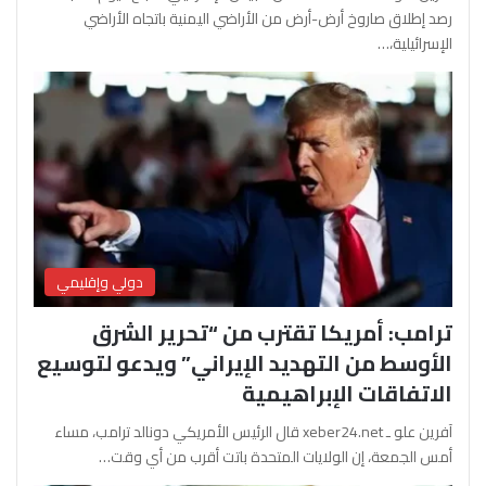
رصد إطلاق صاروخ أرض-أرض من الأراضي اليمنية باتجاه الأراضي
الإسرائيلية،…
دولي وإقليمي
ترامب: أمريكا تقترب من “تحرير الشرق
الأوسط من التهديد الإيراني” ويدعو لتوسيع
الاتفاقات الإبراهيمية
آفرين علو ـ xeber24.net قال الرئيس الأمريكي دونالد ترامب، مساء
أمس الجمعة، إن الولايات المتحدة باتت أقرب من أي وقت…