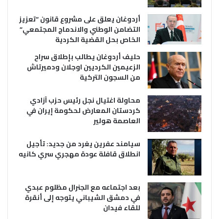
أردوغان يعلق على مشروع قانون “تعزيز
التضامن الوطني والاندماج المجتمعي”
الخاص بحل القضية الكردية
حليف أردوغان يطالب بإطلاق سراح
الزعيمين الكرديين اوجلان ودميرتاش
من السجون التركية
محاولة اغتيال نجل رئيس حزب آزادي
كردستان المعارض لحكومة إيران في
العاصمة هولير
سيامند عفرين يغرد من جديد: تأجيل
انطلاق قافلة عودة مهجري سري كانيه
بعد اجتماعه مع الجنرال مظلوم عبدي
في دمشق الشيباني يتوجه إلى أنقرة
للقاء فيدان