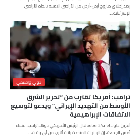
رصد إطلاق صاروخ أرض-أرض من الأراضي اليمنية باتجاه الأراضي
الإسرائيلية،…
دولي وإقليمي
ترامب: أمريكا تقترب من “تحرير الشرق
الأوسط من التهديد الإيراني” ويدعو لتوسيع
الاتفاقات الإبراهيمية
آفرين علو ـ xeber24.net قال الرئيس الأمريكي دونالد ترامب، مساء
أمس الجمعة، إن الولايات المتحدة باتت أقرب من أي وقت…