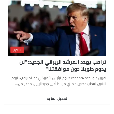
الأخبار
ترامب يهدد المرشد الإيراني الجديد: “لن
يدوم طويلاً دون موافقتنا”
آفرين علو ـ xeber24.net هاجم الرئيس الأميركي دونالد ترامب، اليوم
الاثنين، انتخاب مجتبى خامنئي مرشداً أعلى جديداً لإيران، محذراً من…
تحميل المزيد
السابقة
التالية