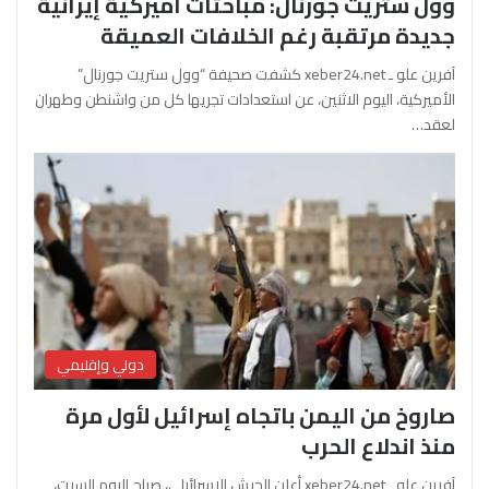
وول ستريت جورنال: مباحثات أميركية إيرانية
جديدة مرتقبة رغم الخلافات العميقة
آفرين علو ـ xeber24.net كشفت صحيفة “وول ستريت جورنال”
الأميركية، اليوم الاثنين، عن استعدادات تجريها كل من واشنطن وطهران
لعقد…
دولي وإقليمي
صاروخ من اليمن باتجاه إسرائيل لأول مرة
منذ اندلاع الحرب
آفرين علو ـ xeber24.net أعلن الجيش الإسرائيلي، صباح اليوم السبت،