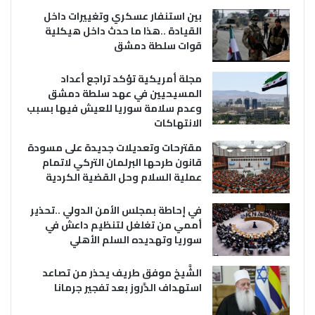
بين استنفار عسكري وتغييرات داخل
القيادة ..هذا ما حدث داخل هيكلية
قوات سلطة دمشق
مجلة أمريكية تؤكد تراجع أعداد
المسيحيين في عهد سلطة دمشق
وعدم سلامة سوريا للعيش فيها بسبب
الانتهاكات
مقترحات وتعديلات جديدة على مسودة
قانون طرحها البرلمان التركي لاتمام
عملية السلام وحل القضية الكردية
في إحاطة بمجلس الأمن الدولي ..تحذير
أممي من تغلغل لتنظيم داعش في
سوريا وتهديده السلم الأهلي
الشَّيخ موفق طريف يحذر من تصاعد
استهداف الدَّروز بعد تفجير جرمانا