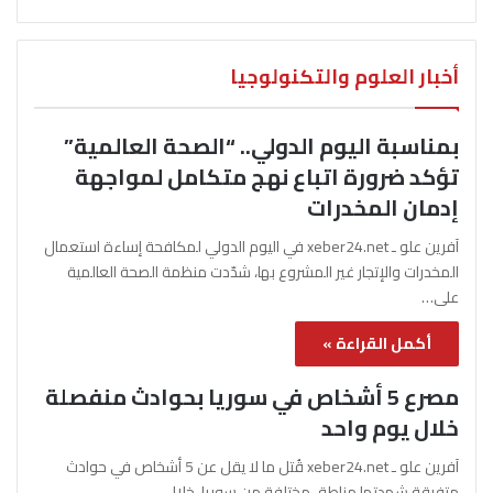
أخبار العلوم والتكنولوجيا
بمناسبة اليوم الدولي.. “الصحة العالمية”
تؤكد ضرورة اتباع نهج متكامل لمواجهة
إدمان المخدرات
آفرين علو ـ xeber24.net في اليوم الدولي لمكافحة إساءة استعمال
المخدرات والإتجار غير المشروع بها، شدّدت منظمة الصحة العالمية
على…
أكمل القراءة »
مصرع 5 أشخاص في سوريا بحوادث منفصلة
خلال يوم واحد
آفرين علو ـ xeber24.net قُتل ما لا يقل عن 5 أشخاص في حوادث
متفرقة شهدتها مناطق مختلفة من سوريا، خلال…