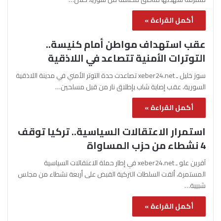
أكمل القراءة »
عقب استهداف مواطن أمام كنيسة..
التوترات الأمنية تتصاعد في اللاذقية
سوز خليل ـ xeber24.net تصاعدت حدة التوتر الأمني في مدينة اللاذقية
السورية، عقب إصابة شاب بإطلاق نار من قبل مسلحين…
أكمل القراءة »
استمرار الاعتقالات السياسية.. تركيا توقف
4 نشطاء من حزب المساواة
آفرين علو ـ xeber24.net في إطار حملة الاعتقالات السياسية
المستمرة، ألقت السلطات التركية القبض على أربعة نشطاء من مجلس
شبيبة…
أكمل القراءة »