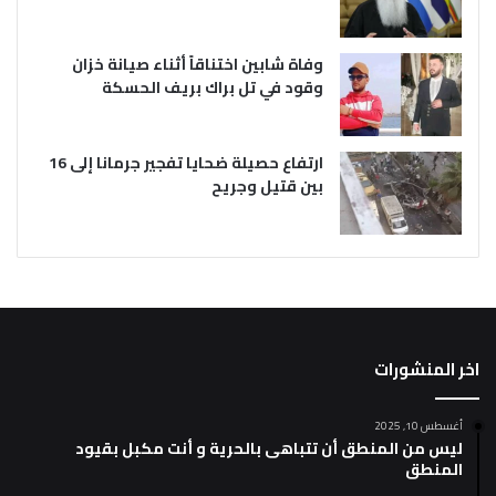
وفاة شابين اختناقاً أثناء صيانة خزان
وقود في تل براك بريف الحسكة
ارتفاع حصيلة ضحايا تفجير جرمانا إلى 16
بين قتيل وجريح
اخر المنشورات
أغسطس 10, 2025
ليس من المنطق أن تتباهى بالحرية و أنت مكبل بقيود
المنطق