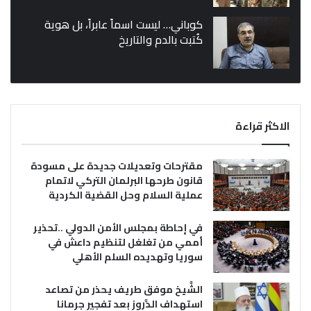
كوباني… ليست اسماً عابراً، بل هوية
كُتبت بالدم والتاريخ
الاكثر قراءة
مقترحات وتعديلات جديدة على مسودة
قانون طرحها البرلمان التركي لاتمام
عملية السلام وحل القضية الكردية
في إحاطة بمجلس الأمن الدولي ..تحذير
أممي من تغلغل لتنظيم داعش في
سوريا وتهديده السلم الأهلي
الشَّيخ موفق طريف يحذر من تصاعد
استهداف الدَّروز بعد تفجير جرمانا