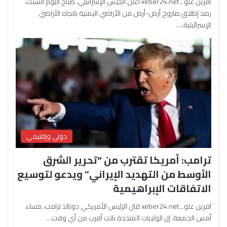
آفرين علو ـ xeber24.net أعلن الجيش الإسرائيلي، صباح اليوم السبت،
رصد إطلاق صاروخ أرض-أرض من الأراضي اليمنية باتجاه الأراضي
الإسرائيلية،…
دولي وإقليمي
ترامب: أمريكا تقترب من “تحرير الشرق
الأوسط من التهديد الإيراني” ويدعو لتوسيع
الاتفاقات الإبراهيمية
آفرين علو ـ xeber24.net قال الرئيس الأمريكي دونالد ترامب، مساء
أمس الجمعة، إن الولايات المتحدة باتت أقرب من أي وقت…