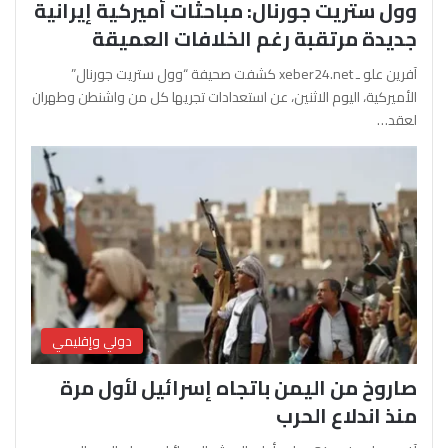
وول ستريت جورنال: مباحثات أميركية إيرانية
جديدة مرتقبة رغم الخلافات العميقة
آفرين علو ـ xeber24.net كشفت صحيفة “وول ستريت جورنال”
الأميركية، اليوم الاثنين، عن استعدادات تجريها كل من واشنطن وطهران
لعقد…
دولي وإقليمي
صاروخ من اليمن باتجاه إسرائيل لأول مرة
منذ اندلاع الحرب