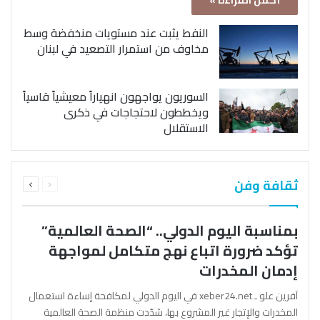
أكمل القراءة »
النفط يثبت عند مستويات منخفضة وسط
مخاوف من استمرار التصعيد في لبنان
السوريون يواجهون انهياراً معيشياً قاسياً
ويخططون لاحتجاجات في ذكرى
الاستقلال
السابقة
التالية
ثقافة وفن
الصفحة
الصفحة
بمناسبة اليوم الدولي.. “الصحة العالمية”
تؤكد ضرورة اتباع نهج متكامل لمواجهة
إدمان المخدرات
آفرين علو ـ xeber24.net في اليوم الدولي لمكافحة إساءة استعمال
المخدرات والإتجار غير المشروع بها، شدّدت منظمة الصحة العالمية