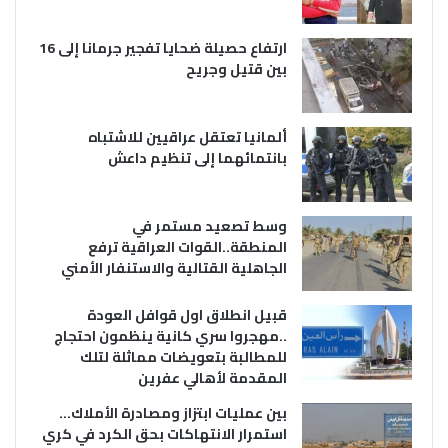
ارتفاع حصيلة ضحايا تفجير جرمانا إلى 16
بين قتيل وجريح
ألمانيا تعتقل عراقيين للاشتباه
بانتمائهما إلى تنظيم داعش
وسط تصعيد مستمر في
المنطقة..القوات العراقية ترفع
الجاهلية القتالية والاستنفار الأمني
قبيل انطلاق اول قوافل العودة
..مهجروا سري كانية ينظمون احتجاج
للمطالبة بتعويضات مماثلة لتلك
المقدمة لأهالي عفرين
بين عمليات ابتزاز ومصادرة الأملاك…
استمرار الانتهاكات بحق الكرد في كري