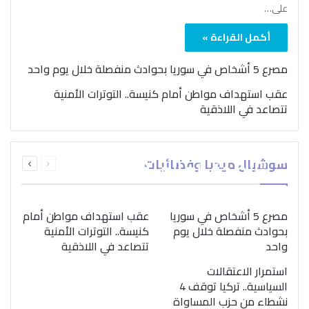
على…
أكمل القراءة »
مصرع 5 أشخاص في سوريا بحوادث منفصلة خلال يوم واحد
عقب استهداف مواطن أمام كنيسة.. التوترات الأمنية
تتصاعد في اللاذقية
بمناسبة اليوم الدولي..
السابقة
التالية
سوشيال ميديا وفضائيات
“الصحة العالمية” تؤكد
الصفحة
الصفحة
ضرورة اتباع نهج متكامل
لمواجهة إدمان المخدرات
مصرع 5 أشخاص في سوريا
عقب استهداف مواطن أمام
بحوادث منفصلة خلال يوم
كنيسة.. التوترات الأمنية
واحد
تتصاعد في اللاذقية
استمرار الاعتقالات
السياسية.. تركيا توقف 4
نشطاء من حزب المساواة