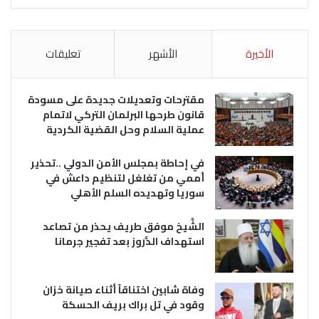
الأخيرة
الأشهر
تعليقات
مقترحات وتعديلات جديدة على مسودة
قانون طرحها البرلمان التركي لاتمام
عملية السلام وحل القضية الكردية
في إحاطة بمجلس الأمن الدولي ..تحذير
أممي من تغلغل لتنظيم داعش في
سوريا وتهديده السلم الأهلي
الشَّيخ موفق طريف يحذر من تصاعد
استهداف الدَّروز بعد تفجير جرمانا
وفاة شابين اختناقاً أثناء صيانة خزان
وقود في تل براك بريف الحسكة