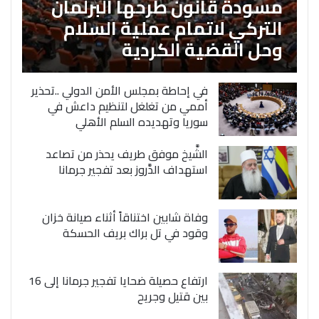
مسودة قانون طرحها البرلمان
التركي لاتمام عملية السلام
وحل القضية الكردية
في إحاطة بمجلس الأمن الدولي ..تحذير
أممي من تغلغل لتنظيم داعش في
سوريا وتهديده السلم الأهلي
الشَّيخ موفق طريف يحذر من تصاعد
استهداف الدَّروز بعد تفجير جرمانا
وفاة شابين اختناقاً أثناء صيانة خزان
وقود في تل براك بريف الحسكة
ارتفاع حصيلة ضحايا تفجير جرمانا إلى 16
بين قتيل وجريح