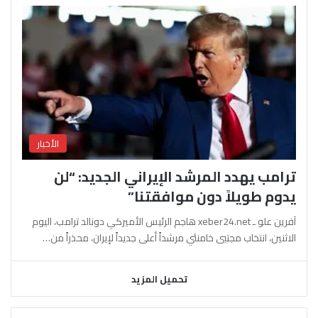
الأخبار
ترامب يهدد المرشد الإيراني الجديد: “لن
يدوم طويلاً دون موافقتنا”
آفرين علو ـ xeber24.net هاجم الرئيس الأميركي دونالد ترامب، اليوم
الاثنين، انتخاب مجتبى خامنئي مرشداً أعلى جديداً لإيران، محذراً من…
تحميل المزيد
السابقة
التالية