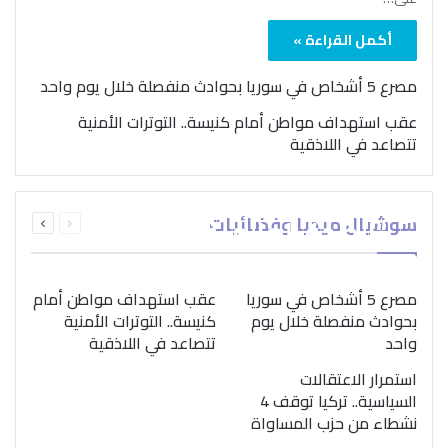
أكمل القراءة »
مصرع 5 أشخاص في سوريا بحوادث منفصلة خلال يوم واحد
عقب استهداف مواطن أمام كنيسة.. التوترات الأمنية
تتصاعد في اللاذقية
بمناسبة اليوم الدولي..
السابقة
التالية
سوشيال ميديا وفضائيات
“الصحة العالمية” تؤكد
الصفحة
الصفحة
ضرورة اتباع نهج متكامل
لمواجهة إدمان المخدرات
مصرع 5 أشخاص في سوريا
عقب استهداف مواطن أمام
بحوادث منفصلة خلال يوم
كنيسة.. التوترات الأمنية
واحد
تتصاعد في اللاذقية
استمرار الاعتقالات
السياسية.. تركيا توقف 4
نشطاء من حزب المساواة