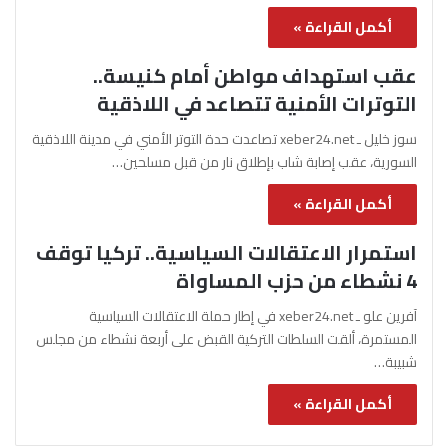
أكمل القراءة »
عقب استهداف مواطن أمام كنيسة..
التوترات الأمنية تتصاعد في اللاذقية
سوز خليل ـ xeber24.net تصاعدت حدة التوتر الأمني في مدينة اللاذقية
السورية، عقب إصابة شاب بإطلاق نار من قبل مسلحين…
أكمل القراءة »
استمرار الاعتقالات السياسية.. تركيا توقف
4 نشطاء من حزب المساواة
آفرين علو ـ xeber24.net في إطار حملة الاعتقالات السياسية
المستمرة، ألقت السلطات التركية القبض على أربعة نشطاء من مجلس
شبيبة…
أكمل القراءة »