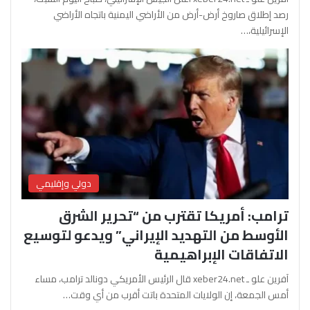
رصد إطلاق صاروخ أرض-أرض من الأراضي اليمنية باتجاه الأراضي
الإسرائيلية،…
دولي وإقليمي
ترامب: أمريكا تقترب من “تحرير الشرق
الأوسط من التهديد الإيراني” ويدعو لتوسيع
الاتفاقات الإبراهيمية
آفرين علو ـ xeber24.net قال الرئيس الأمريكي دونالد ترامب، مساء
أمس الجمعة، إن الولايات المتحدة باتت أقرب من أي وقت…