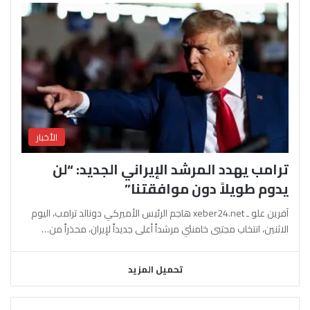
الأخبار
ترامب يهدد المرشد الإيراني الجديد: “لن
يدوم طويلاً دون موافقتنا”
آفرين علو ـ xeber24.net هاجم الرئيس الأميركي دونالد ترامب، اليوم
الاثنين، انتخاب مجتبى خامنئي مرشداً أعلى جديداً لإيران، محذراً من…
تحميل المزيد
السابقة
التالية