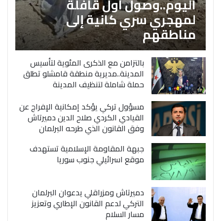
اليوم..وصول اول قافلة
لمهجري سري كانية إلى
مناطقهم
بالتزامن مع الذكرى المئوية لتأسيس
المدينة..مديرية منطقة قامشلو تطلق
حملة شاملة لتنظيف المدينة
مسؤول تركي يؤكد إمكانية الإفراج عن
القيادي الكردي صلاح الدين دميرتاش
وفق القانون الذي طرحه البرلمان
جبهة المقاومة الإسلامية تستهدف
موقع اسرائيلي جنوب سوريا
دميرتاش ومزراقلي يدعوان البرلمان
التركي لدعم القانون الإطاري وتعزيز
مسار السلام