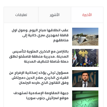
الأخيرة
الأشهر
تعليقات
عقب انطلاقها صباح اليوم..وصول اول
قافلة لمهجري سري كانية إلى
مناطقهم
بالتزامن مع الذكرى المئوية لتأسيس
المدينة..مديرية منطقة قامشلو تطلق
حملة شاملة لتنظيف المدينة
مسؤول تركي يؤكد إمكانية الإفراج عن
القيادي الكردي صلاح الدين دميرتاش
وفق القانون الذي طرحه البرلمان
جبهة المقاومة الإسلامية تستهدف
موقع اسرائيلي جنوب سوريا