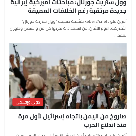
وول ستريت جورنال: مباحثات أميركية إيرانية
جديدة مرتقبة رغم الخلافات العميقة
آفرين علو ـ xeber24.net كشفت صحيفة “وول ستريت جورنال”
الأميركية، اليوم الاثنين، عن استعدادات تجريها كل من واشنطن وطهران
لعقد…
دولي وإقليمي
صاروخ من اليمن باتجاه إسرائيل لأول مرة
منذ اندلاع الحرب
آفرين علو ـ xeber24.net أعلن الجيش الإسرائيلي، صباح اليوم السبت،