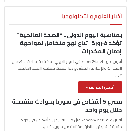
أخبار العلوم والتكنولوجيا
بمناسبة اليوم الدولي.. “الصحة العالمية”
تؤكد ضرورة اتباع نهج متكامل لمواجهة
إدمان المخدرات
آفرين علو ـ xeber24.net في اليوم الدولي لمكافحة إساءة استعمال
المخدرات والإتجار غير المشروع بها، شدّدت منظمة الصحة العالمية
على…
أكمل القراءة »
مصرع 5 أشخاص في سوريا بحوادث منفصلة
خلال يوم واحد
آفرين علو ـ xeber24.net قُتل ما لا يقل عن 5 أشخاص في حوادث
متفرقة شهدتها مناطق مختلفة من سوريا، خلال…