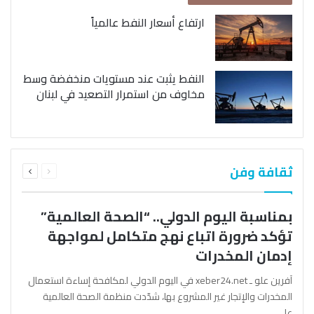
ارتفاع أسعار النفط عالمياً
النفط يثبت عند مستويات منخفضة وسط
مخاوف من استمرار التصعيد في لبنان
السابقة
التالية
ثقافة وفن
الصفحة
الصفحة
بمناسبة اليوم الدولي.. “الصحة العالمية”
تؤكد ضرورة اتباع نهج متكامل لمواجهة
إدمان المخدرات
آفرين علو ـ xeber24.net في اليوم الدولي لمكافحة إساءة استعمال
المخدرات والإتجار غير المشروع بها، شدّدت منظمة الصحة العالمية
على…