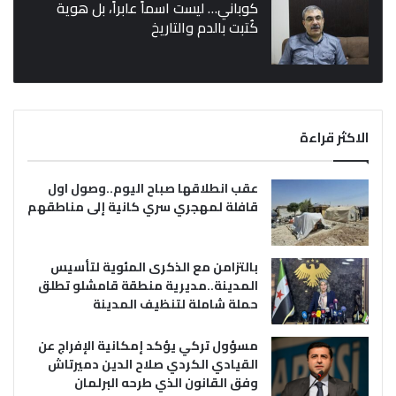
كوباني… ليست اسماً عابراً، بل هوية
كُتبت بالدم والتاريخ
الاكثر قراءة
عقب انطلاقها صباح اليوم..وصول اول
قافلة لمهجري سري كانية إلى مناطقهم
بالتزامن مع الذكرى المئوية لتأسيس
المدينة..مديرية منطقة قامشلو تطلق
حملة شاملة لتنظيف المدينة
مسؤول تركي يؤكد إمكانية الإفراج عن
القيادي الكردي صلاح الدين دميرتاش
وفق القانون الذي طرحه البرلمان