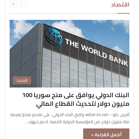
اقتصاد
الصفحة
الصفحة
اقتصاد
البنك الدولي يوافق على منح سوريا 100
مليون دولار لتحديث القطاع المالي
آفرين علو – xeber24.net وافق البنك الدولي، على تقديم منحةٍ بقيمة
مئة مليون دولار، من المؤسسة الدولية للتنمية، لدعم جهود…
أكمل القراءة »