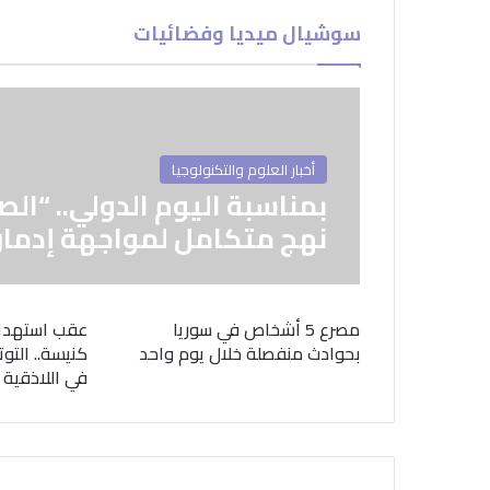
سوشيال ميديا وفضائيات
أخبار العلوم والتكنولوجيا
بمناسبة اليوم الدولي.. “الص
نهج متكامل لمواجهة إدمان
مصرع 5 أشخاص في سوريا
عقب استهدا
بحوادث منفصلة خلال يوم واحد
كنيسة.. التوت
في اللاذقية