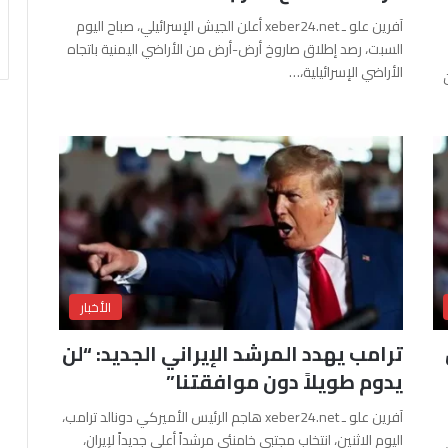
آفرين علو ـ xeber24.net أعلن الجيش الإسرائيلي، صباح اليوم
السبت، رصد إطلاق صاروخ أرض-أرض من الأراضي اليمنية باتجاه
الأراضي الإسرائيلية،…
الأخبار
ترامب يهدد المرشد الإيراني الجديد: “لن
يدوم طويلاً دون موافقتنا”
آفرين علو ـ xeber24.net هاجم الرئيس الأميركي دونالد ترامب،
اليوم الاثنين، انتخاب مجتبى خامنئي مرشداً أعلى جديداً لإيران،