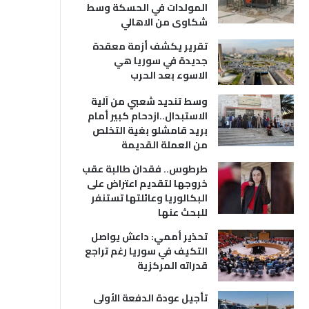
المولدات في الحسكة وسط
شكاوى من الاهالي
تقرير يكشف أزمة معقدة
جديدة في سوريا هي
الاسوء بعد الحرب
وسط تنديد شعبي من آلية
الاستبدال..ازدحام كبير أمام
بريد قامشلو بغية التخلص
من العملة القديمة
طرطوس.. فقدان طالبة عقب
خروجها لتقديم اعتراض على
البكالوريا وعائلتها تستنفر
للبحث عنها
تحذير أممي: داعش يواصل
التكيف في سوريا رغم تراجع
قدراته المركزية
تأجيل عودة الدفعة الأولى