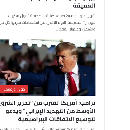
العميقة
آفرين علو ـ xeber24.net كشفت صحيفة “وول ستريت
جورنال” الأميركية، اليوم الاثنين، عن استعدادات تجريها كل من
واشنطن وطهران لعقد…
دولي وإقليمي
ترامب: أمريكا تقترب من “تحرير الشرق
الأوسط من التهديد الإيراني” ويدعو
لتوسيع الاتفاقات الإبراهيمية
آفرين علو ـ xeber24.net قال الرئيس الأمريكي دونالد ترامب،