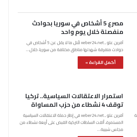
مصرع 5 أشخاص في سوريا بحوادث
منفصلة خلال يوم واحد
آفرين علو ـ xeber24.net قُتل ما لا يقل عن 5 أشخاص في
حوادث متفرقة شهدتها مناطق مختلفة من سوريا، خلال…
أكمل القراءة »
استمرار الاعتقالات السياسية.. تركيا
توقف 4 نشطاء من حزب المساواة
نة
آفرين علو ـ xeber24.net في إطار حملة الاعتقالات السياسية
المستمرة، ألقت السلطات التركية القبض على أربعة نشطاء من
مجلس شبيبة…