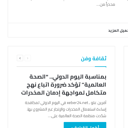
محذراً من…
ميل المزيد
السابقة
التالية
ثقافة وفن
الصفحة
الصفحة
بمناسبة اليوم الدولي.. “الصحة
العالمية” تؤكد ضرورة اتباع نهج
متكامل لمواجهة إدمان المخدرات
آفرين علو ـ xeber24.net في اليوم الدولي لمكافحة
إساءة استعمال المخدرات والإتجار غير المشروع بها،
شدّدت منظمة الصحة العالمية على…
أكمل القراءة »