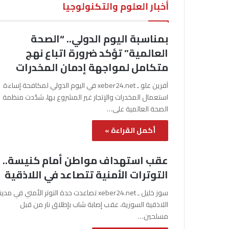
أخبار العلوم والتكنولوجيا
بمناسبة اليوم الدولي.. “الصحة
العالمية” تؤكد ضرورة اتباع نهج
متكامل لمواجهة إدمان المخدرات
آفرين علو ـ xeber24.net في اليوم الدولي لمكافحة إساءة
استعمال المخدرات والإتجار غير المشروع بها، شدّدت منظمة
الصحة العالمية على…
أكمل القراءة »
عقب استهداف مواطن أمام كنيسة..
التوترات الأمنية تتصاعد في اللاذقية
سوز خليل ـ xeber24.net تصاعدت حدة التوتر الأمني في مدي
اللاذقية السورية، عقب إصابة شاب بإطلاق نار من قبل
مسلحين…