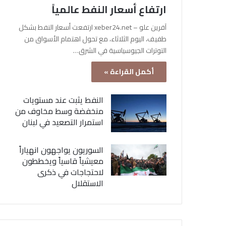
ارتفاع أسعار النفط عالمياً
آفرين علو – xeber24.net ارتفعت أسعار النفط بشكل
طفيف، اليوم الثلاثاء، مع تحول اهتمام الأسواق من
التوترات الجيوسياسية في الشرق…
أكمل القراءة »
النفط يثبت عند مستويات
منخفضة وسط مخاوف من
استمرار التصعيد في لبنان
السوريون يواجهون انهياراً
معيشياً قاسياً ويخططون
لاحتجاجات في ذكرى
الاستقلال