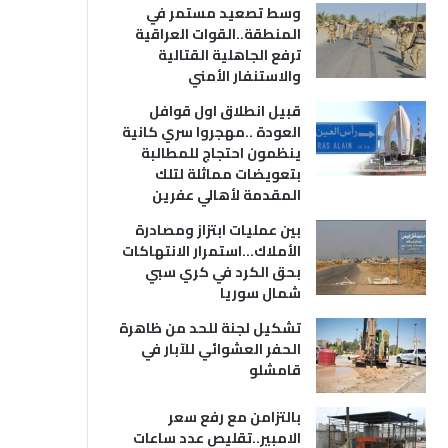
وسط تصعيد مستمر في
المنطقة..القوات العراقية
ترفع الجاهلية القتالية
والاستنفار الأمني
قبيل انطلاق اول قوافل
العودة ..مهجروا سري كانية
ينظمون احتجاج للمطالبة
بتعويضات مماثلة لتلك
المقدمة لأهالي عفرين
بين عمليات ابتزاز ومصادرة
الأملاك…استمرار الانتهاكات
بحق الكرد في كري سبي
شمال سوريا
تشكيل لجنة للحد من ظاهرة
الحفر العشوائي للآبار في
قامشلو
بالتزامن مع رفع سعر
الامبير..تقليص عدد ساعات