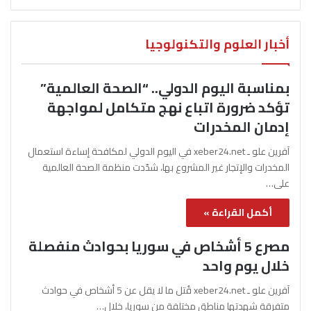
أخبار العلوم والتكنولوجيا
بمناسبة اليوم الدولي.. “الصحة العالمية”
تؤكد ضرورة اتباع نهج متكامل لمواجهة
إدمان المخدرات
آفرين علو ـ xeber24.net في اليوم الدولي لمكافحة إساءة استعمال
المخدرات والإتجار غير المشروع بها، شدّدت منظمة الصحة العالمية
على…
أكمل القراءة »
مصرع 5 أشخاص في سوريا بحوادث منفصلة
خلال يوم واحد
آفرين علو ـ xeber24.net قُتل ما لا يقل عن 5 أشخاص في حوادث
متفرقة شهدتها مناطق مختلفة من سوريا، خلال…