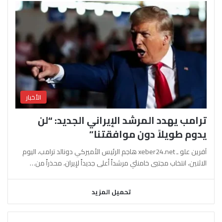
الأخبار
ترامب يهدد المرشد الإيراني الجديد: “لن
يدوم طويلاً دون موافقتنا”
آفرين علو ـ xeber24.net هاجم الرئيس الأميركي دونالد ترامب، اليوم
الاثنين، انتخاب مجتبى خامنئي مرشداً أعلى جديداً لإيران، محذراً من…
تحميل المزيد
السابقة
التالية