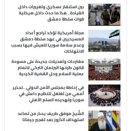
بين استنفار عسكري وتغييرات داخل
القيادة ..هذا ما حدث داخل هيكلية
قوات سلطة دمشق
مجلة أمريكية تؤكد تراجع أعداد
المسيحيين في عهد سلطة دمشق
وعدم سلامة سوريا للعيش فيها بسبب
الانتهاكات
مقترحات وتعديلات جديدة على مسودة
قانون طرحها البرلمان التركي لاتمام
عملية السلام وحل القضية الكردية
في إحاطة بمجلس الأمن الدولي ..تحذير
أممي من تغلغل لتنظيم داعش في
سوريا وتهديده السلم الأهلي
الشَّيخ موفق طريف يحذر من تصاعد
استهداف الدَّروز بعد تفجير جرمانا