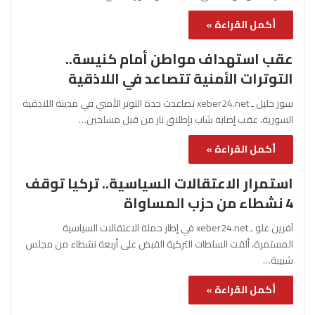
أكمل القراءة »
عقب استهداف مواطن أمام كنيسة..
التوترات الأمنية تتصاعد في اللاذقية
سوز خليل ـ xeber24.net تصاعدت حدة التوتر الأمني في مدينة اللاذقية
السورية، عقب إصابة شاب بإطلاق نار من قبل مسلحين…
أكمل القراءة »
استمرار الاعتقالات السياسية.. تركيا توقف
4 نشطاء من حزب المساواة
آفرين علو ـ xeber24.net في إطار حملة الاعتقالات السياسية
المستمرة، ألقت السلطات التركية القبض على أربعة نشطاء من مجلس
شبيبة…
أكمل القراءة »