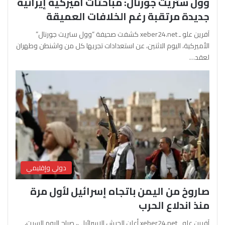
وول ستريت جورنال: مباحثات أميركية إيرانية
جديدة مرتقبة رغم الخلافات العميقة
آفرين علو ـ xeber24.net كشفت صحيفة “وول ستريت جورنال”
الأميركية، اليوم الاثنين، عن استعدادات تجريها كل من واشنطن وطهران
لعقد…
دولي وإقليمي
صاروخ من اليمن باتجاه إسرائيل لأول مرة
منذ اندلاع الحرب
آفرين علو ـ xeber24.net أعلن الجيش الإسرائيلي، صباح اليوم السبت،