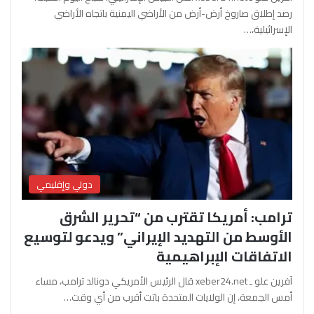
رصد إطلاق صاروخ أرض-أرض من الأراضي اليمنية باتجاه الأراضي
الإسرائيلية،…
دولي وإقليمي
ترامب: أمريكا تقترب من “تحرير الشرق
الأوسط من التهديد الإيراني” ويدعو لتوسيع
الاتفاقات الإبراهيمية
آفرين علو ـ xeber24.net قال الرئيس الأمريكي دونالد ترامب، مساء
أمس الجمعة، إن الولايات المتحدة باتت أقرب من أي وقت…