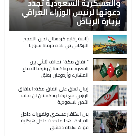
والعسكرية السعودية تجدد
دعوتها لرئيس الوزراء العراقي
بزيارة الرياض
رئاسة إقليم كردستان تدين التفجير
الارهابي في بلدة جرمانا بسوريا
“اتفاق مكة” تحالف ثلاثي بين
السعودية وباكستان وتركيا للدفاع
المشترك وأردوغان يعلق
إيران تعلق على اتفاق مكة: الاتفاق
الورقي مع تركيا وباكستان لن يجلب
الأمن للسعودية
بين استنفار عسكري وتغييرات داخل
القيادة ..هذا ما حدث داخل هيكلية
قوات سلطة دمشق