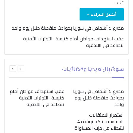
على…
أكمل القراءة »
مصرع 5 أشخاص في سوريا بحوادث منفصلة خلال يوم واحد
عقب استهداف مواطن أمام كنيسة.. التوترات الأمنية
تتصاعد في اللاذقية
بمناسبة اليوم الدولي..
السابقة
التالية
سوشيال ميديا وفضائيات
“الصحة العالمية” تؤكد
الصفحة
الصفحة
ضرورة اتباع نهج متكامل
لمواجهة إدمان المخدرات
مصرع 5 أشخاص في سوريا
عقب استهداف مواطن أمام
بحوادث منفصلة خلال يوم
كنيسة.. التوترات الأمنية
واحد
تتصاعد في اللاذقية
استمرار الاعتقالات
السياسية.. تركيا توقف 4
نشطاء من حزب المساواة