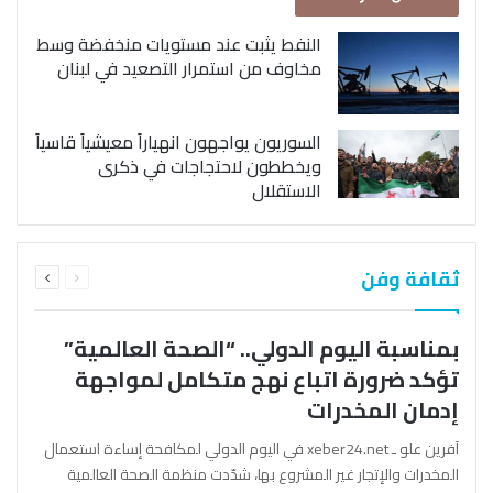
النفط يثبت عند مستويات منخفضة وسط
مخاوف من استمرار التصعيد في لبنان
السوريون يواجهون انهياراً معيشياً قاسياً
ويخططون لاحتجاجات في ذكرى
الاستقلال
السابقة
التالية
ثقافة وفن
الصفحة
الصفحة
بمناسبة اليوم الدولي.. “الصحة العالمية”
تؤكد ضرورة اتباع نهج متكامل لمواجهة
إدمان المخدرات
آفرين علو ـ xeber24.net في اليوم الدولي لمكافحة إساءة استعمال
المخدرات والإتجار غير المشروع بها، شدّدت منظمة الصحة العالمية