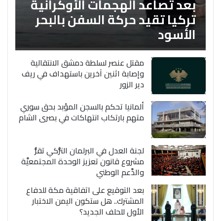
بعد تصاعد الهجمات الأوكرانية
تركيا تقيد حركة السفن بالبحر
الأسود
مقتل عنصر لسلطة دمشق الانتقالية
وإصابة اثنين آخرين باستهداف في ريف
دير الزور
ألمانيا تحكم بالسجن المؤبد بحق سوري
متهم بارتكاب انتهاكات في بصرى الشام
لجنة العدل في البرلمان التُّركي تقرُّ
مشروع قانون تعزيز الوحدة المجتمعيَّة
والدَّعم الوطني
بعد التوقيع على اتفاقية مكة للدفاع
المشترك.. هل ستكون اليمن الاختبار
الأول للحلف الجديد؟