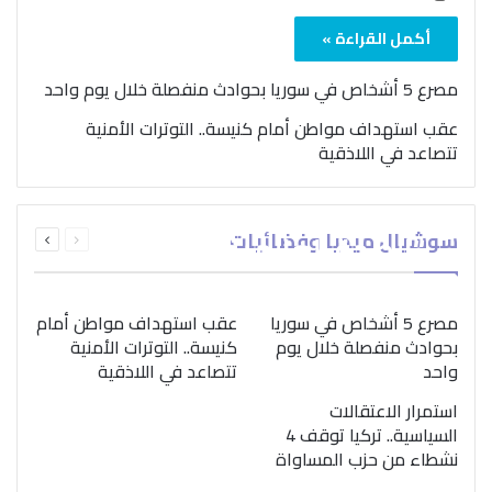
أكمل القراءة »
مصرع 5 أشخاص في سوريا بحوادث منفصلة خلال يوم واحد
عقب استهداف مواطن أمام كنيسة.. التوترات الأمنية
تتصاعد في اللاذقية
بمناسبة اليوم الدولي..
السابقة
التالية
سوشيال ميديا وفضائيات
“الصحة العالمية” تؤكد
الصفحة
الصفحة
ضرورة اتباع نهج متكامل
لمواجهة إدمان المخدرات
مصرع 5 أشخاص في سوريا
عقب استهداف مواطن أمام
بحوادث منفصلة خلال يوم
كنيسة.. التوترات الأمنية
واحد
تتصاعد في اللاذقية
استمرار الاعتقالات
السياسية.. تركيا توقف 4
نشطاء من حزب المساواة