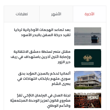
الأخيرة
الأشهر
تعليقات
بعد تصاعد الهجمات الأوكرانية تركيا
تقيد حركة السفن بالبحر الأسود
مقتل عنصر لسلطة دمشق الانتقالية
وإصابة اثنين آخرين باستهداف في ريف
دير الزور
ألمانيا تحكم بالسجن المؤبد بحق
سوري متهم بارتكاب انتهاكات في
بصرى الشام
لجنة العدل في البرلمان التُّركي تقرُّ
مشروع قانون تعزيز الوحدة المجتمعيَّة
والدَّعم الوطني