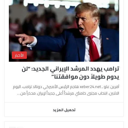
الأخبار
ترامب يهدد المرشد الإيراني الجديد: “لن
يدوم طويلاً دون موافقتنا”
آفرين علو ـ xeber24.net هاجم الرئيس الأميركي دونالد ترامب، اليوم
الاثنين، انتخاب مجتبى خامنئي مرشداً أعلى جديداً لإيران، محذراً من…
تحميل المزيد
السابقة
التالية