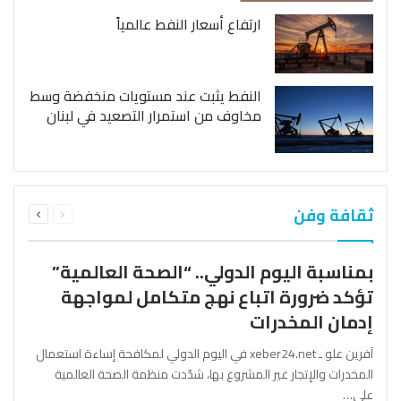
ارتفاع أسعار النفط عالمياً
النفط يثبت عند مستويات منخفضة وسط
مخاوف من استمرار التصعيد في لبنان
السابقة
التالية
ثقافة وفن
الصفحة
الصفحة
بمناسبة اليوم الدولي.. “الصحة العالمية”
تؤكد ضرورة اتباع نهج متكامل لمواجهة
إدمان المخدرات
آفرين علو ـ xeber24.net في اليوم الدولي لمكافحة إساءة استعمال
المخدرات والإتجار غير المشروع بها، شدّدت منظمة الصحة العالمية
على…