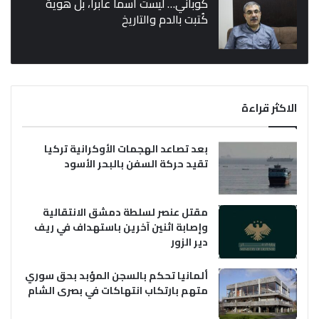
كوباني… ليست اسماً عابراً، بل هوية
كُتبت بالدم والتاريخ
الاكثر قراءة
بعد تصاعد الهجمات الأوكرانية تركيا
تقيد حركة السفن بالبحر الأسود
مقتل عنصر لسلطة دمشق الانتقالية
وإصابة اثنين آخرين باستهداف في ريف
دير الزور
ألمانيا تحكم بالسجن المؤبد بحق سوري
متهم بارتكاب انتهاكات في بصرى الشام