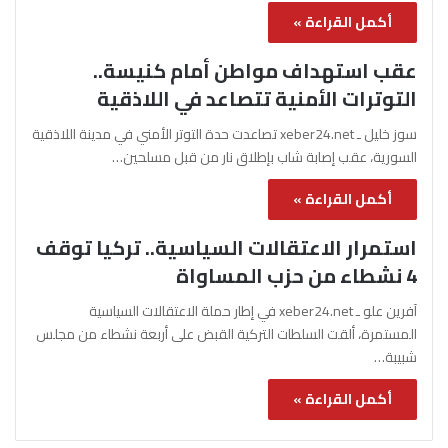
أكمل القراءة »
عقب استهداف مواطن أمام كنيسة..
التوترات الأمنية تتصاعد في اللاذقية
سوز خليل ـ xeber24.net تصاعدت حدة التوتر الأمني في مدينة اللاذقية
السورية، عقب إصابة شاب بإطلاق نار من قبل مسلحين…
أكمل القراءة »
استمرار الاعتقالات السياسية.. تركيا توقف
4 نشطاء من حزب المساواة
آفرين علو ـ xeber24.net في إطار حملة الاعتقالات السياسية
المستمرة، ألقت السلطات التركية القبض على أربعة نشطاء من مجلس
شبيبة…
أكمل القراءة »