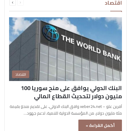
اقتصاد
الصفحة
الصفحة
اقتصاد
البنك الدولي يوافق على منح سوريا 100
مليون دولار لتحديث القطاع المالي
آفرين علو – xeber24.net وافق البنك الدولي، على تقديم منحةٍ بقيمة
مئة مليون دولار، من المؤسسة الدولية للتنمية، لدعم جهود…
أكمل القراءة »