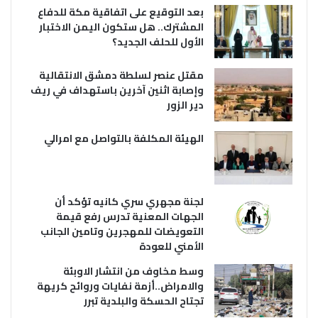
بعد التوقيع على اتفاقية مكة للدفاع
المشترك.. هل ستكون اليمن الاختبار
الأول للحلف الجديد؟
مقتل عنصر لسلطة دمشق الانتقالية
وإصابة اثنين آخرين باستهداف في ريف
دير الزور
الهيئة المكلفة بالتواصل مع امرالي
لجنة مجهري سري كانيه تؤكد أن
الجهات المعنية تدرس رفع قيمة
التعويضات للمهجرين وتامين الجانب
الأمني للعودة
وسط مخاوف من انتشار الاوبئة
والامراض..أزمة نفايات وروائح كريهة
تجتاح الحسكة والبلدية تبرر