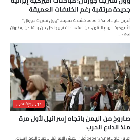
وول ستريت جورنال: مباحثات أميركية إيرانية
جديدة مرتقبة رغم الخلافات العميقة
آفرين علو ـ xeber24.net كشفت صحيفة “وول ستريت جورنال”
الأميركية، اليوم الاثنين، عن استعدادات تجريها كل من واشنطن وطهران
لعقد…
دولي وإقليمي
صاروخ من اليمن باتجاه إسرائيل لأول مرة
منذ اندلاع الحرب
آفرين علو ـ xeber24.net أعلن الجيش الإسرائيلي، صباح اليوم السبت،