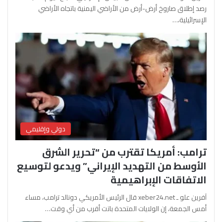
رصد إطلاق صاروخ أرض-أرض من الأراضي اليمنية باتجاه الأراضي
الإسرائيلية،…
دولي وإقليمي
ترامب: أمريكا تقترب من “تحرير الشرق
الأوسط من التهديد الإيراني” ويدعو لتوسيع
الاتفاقات الإبراهيمية
آفرين علو ـ xeber24.net قال الرئيس الأمريكي دونالد ترامب، مساء
أمس الجمعة، إن الولايات المتحدة باتت أقرب من أي وقت…