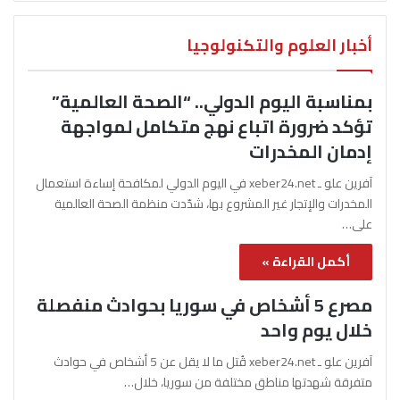
أخبار العلوم والتكنولوجيا
بمناسبة اليوم الدولي.. “الصحة العالمية”
تؤكد ضرورة اتباع نهج متكامل لمواجهة
إدمان المخدرات
آفرين علو ـ xeber24.net في اليوم الدولي لمكافحة إساءة استعمال
المخدرات والإتجار غير المشروع بها، شدّدت منظمة الصحة العالمية
على…
أكمل القراءة »
مصرع 5 أشخاص في سوريا بحوادث منفصلة
خلال يوم واحد
آفرين علو ـ xeber24.net قُتل ما لا يقل عن 5 أشخاص في حوادث
متفرقة شهدتها مناطق مختلفة من سوريا، خلال…