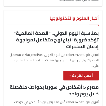
أخبار العلوم والتكنولوجيا
بمناسبة اليوم الدولي.. “الصحة العالمية”
تؤكد ضرورة اتباع نهج متكامل لمواجهة
إدمان المخدرات
آفرين علو ـ xeber24.net في اليوم الدولي لمكافحة إساءة استعمال
المخدرات والإتجار غير المشروع بها، شدّدت منظمة الصحة العالمية
على…
أكمل القراءة »
مصرع 5 أشخاص في سوريا بحوادث منفصلة
خلال يوم واحد
آفرين علو ـ xeber24.net قُتل ما لا يقل عن 5 أشخاص في حوادث