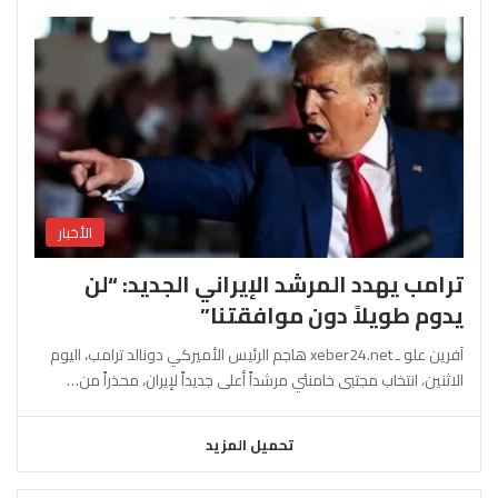
الأخبار
ترامب يهدد المرشد الإيراني الجديد: “لن
يدوم طويلاً دون موافقتنا”
آفرين علو ـ xeber24.net هاجم الرئيس الأميركي دونالد ترامب، اليوم
الاثنين، انتخاب مجتبى خامنئي مرشداً أعلى جديداً لإيران، محذراً من…
تحميل المزيد