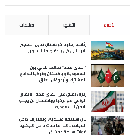
الأخيرة
الأشهر
تعليقات
رئاسة إقليم كردستان تدين التفجير
الارهابي في بلدة جرمانا بسوريا
“اتفاق مكة” تحالف ثلاثي بين
السعودية وباكستان وتركيا للدفاع
المشترك وأردوغان يعلق
إيران تعلق على اتفاق مكة: الاتفاق
الورقي مع تركيا وباكستان لن يجلب
الأمن للسعودية
بين استنفار عسكري وتغييرات داخل
القيادة ..هذا ما حدث داخل هيكلية
قوات سلطة دمشق