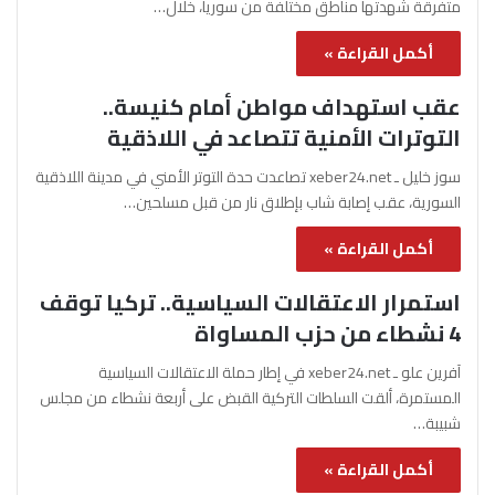
متفرقة شهدتها مناطق مختلفة من سوريا، خلال…
أكمل القراءة »
عقب استهداف مواطن أمام كنيسة..
التوترات الأمنية تتصاعد في اللاذقية
سوز خليل ـ xeber24.net تصاعدت حدة التوتر الأمني في مدينة اللاذقية
السورية، عقب إصابة شاب بإطلاق نار من قبل مسلحين…
أكمل القراءة »
استمرار الاعتقالات السياسية.. تركيا توقف
4 نشطاء من حزب المساواة
آفرين علو ـ xeber24.net في إطار حملة الاعتقالات السياسية
المستمرة، ألقت السلطات التركية القبض على أربعة نشطاء من مجلس
شبيبة…
أكمل القراءة »