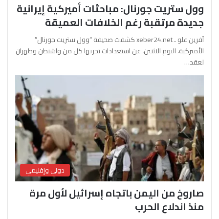
وول ستريت جورنال: مباحثات أميركية إيرانية
جديدة مرتقبة رغم الخلافات العميقة
آفرين علو ـ xeber24.net كشفت صحيفة “وول ستريت جورنال”
الأميركية، اليوم الاثنين، عن استعدادات تجريها كل من واشنطن وطهران
لعقد…
دولي وإقليمي
صاروخ من اليمن باتجاه إسرائيل لأول مرة
منذ اندلاع الحرب