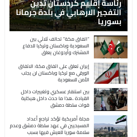
رئاسة إقليم كردستان تدين
التفجير الارهابي في بلدة جرمانا
بسوريا
“اتفاق مكة” تحالف ثلاثي بين
السعودية وباكستان وتركيا للدفاع
المشترك وأردوغان يعلق
إيران تعلق على اتفاق مكة: الاتفاق
الورقي مع تركيا وباكستان لن يجلب
الأمن للسعودية
بين استنفار عسكري وتغييرات داخل
القيادة ..هذا ما حدث داخل هيكلية
قوات سلطة دمشق
مجلة أمريكية تؤكد تراجع أعداد
المسيحيين في عهد سلطة دمشق وعدم
سلامة سوريا للعيش فيها بسبب