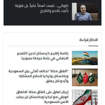
كوباني… ليست اسماً عابراً، بل هوية
كُتبت بالدم والتاريخ
الاكثر قراءة
رئاسة إقليم كردستان تدين التفجير
الارهابي في بلدة جرمانا بسوريا
“اتفاق مكة” تحالف ثلاثي بين السعودية
وباكستان وتركيا للدفاع المشترك
وأردوغان يعلق
إيران تعلق على اتفاق مكة: الاتفاق
الورقي مع تركيا وباكستان لن يجلب
الأمن للسعودية