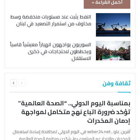
أكمل القراءة »
النفط يثبت عند مستويات منخفضة وسط
مخاوف من استمرار التصعيد في لبنان
السوريون يواجهون انهياراً معيشياً قاسياً
ويخططون لاحتجاجات في ذكرى
الاستقلال
السابقة
التالية
ثقافة وفن
الصفحة
الصفحة
بمناسبة اليوم الدولي.. “الصحة العالمية”
تؤكد ضرورة اتباع نهج متكامل لمواجهة
إدمان المخدرات
آفرين علو ـ xeber24.net في اليوم الدولي لمكافحة إساءة استعمال
المخدرات والإتجار غير المشروع بها، شدّدت منظمة الصحة العالمية