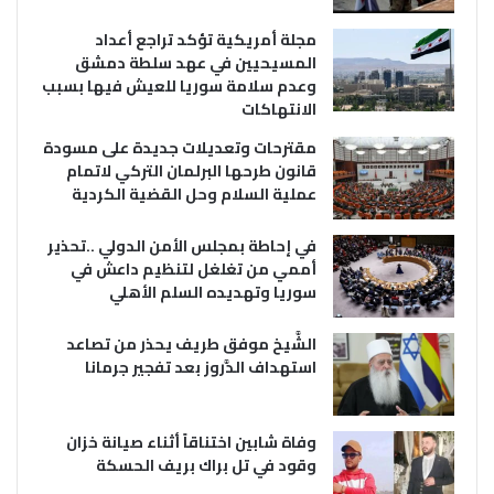
مجلة أمريكية تؤكد تراجع أعداد
المسيحيين في عهد سلطة دمشق
وعدم سلامة سوريا للعيش فيها بسبب
الانتهاكات
مقترحات وتعديلات جديدة على مسودة
قانون طرحها البرلمان التركي لاتمام
عملية السلام وحل القضية الكردية
في إحاطة بمجلس الأمن الدولي ..تحذير
أممي من تغلغل لتنظيم داعش في
سوريا وتهديده السلم الأهلي
الشَّيخ موفق طريف يحذر من تصاعد
استهداف الدَّروز بعد تفجير جرمانا
وفاة شابين اختناقاً أثناء صيانة خزان
وقود في تل براك بريف الحسكة