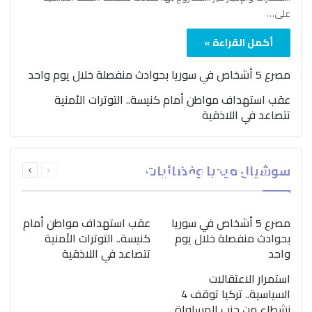
على…
أكمل القراءة »
مصرع 5 أشخاص في سوريا بحوادث منفصلة خلال يوم واحد
عقب استهداف مواطن أمام كنيسة.. التوترات الأمنية
تتصاعد في اللاذقية
بمناسبة اليوم الدولي..
السابقة
التالية
سوشيال ميديا وفضائيات
“الصحة العالمية” تؤكد
الصفحة
الصفحة
ضرورة اتباع نهج متكامل
لمواجهة إدمان المخدرات
مصرع 5 أشخاص في سوريا
عقب استهداف مواطن أمام
بحوادث منفصلة خلال يوم
كنيسة.. التوترات الأمنية
واحد
تتصاعد في اللاذقية
استمرار الاعتقالات
السياسية.. تركيا توقف 4
نشطاء من حزب المساواة