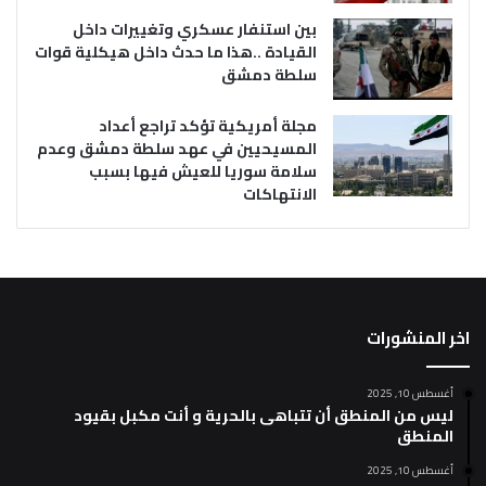
بين استنفار عسكري وتغييرات داخل
القيادة ..هذا ما حدث داخل هيكلية قوات
سلطة دمشق
مجلة أمريكية تؤكد تراجع أعداد
المسيحيين في عهد سلطة دمشق وعدم
سلامة سوريا للعيش فيها بسبب
الانتهاكات
اخر المنشورات
أغسطس 10, 2025
ليس من المنطق أن تتباهى بالحرية و أنت مكبل بقيود
المنطق
أغسطس 10, 2025