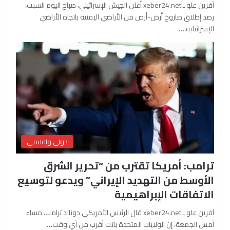
آفرين علو ـ xeber24.net أعلن الجيش الإسرائيلي، صباح اليوم السبت،
رصد إطلاق صاروخ أرض-أرض من الأراضي اليمنية باتجاه الأراضي
الإسرائيلية،…
دولي وإقليمي
ترامب: أمريكا تقترب من “تحرير الشرق
الأوسط من التهديد الإيراني” ويدعو لتوسيع
الاتفاقات الإبراهيمية
آفرين علو ـ xeber24.net قال الرئيس الأمريكي دونالد ترامب، مساء
أمس الجمعة، إن الولايات المتحدة باتت أقرب من أي وقت…