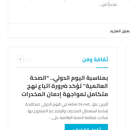
محذراً من…
ميل المزيد
السابقة
التالية
ثقافة وفن
الصفحة
الصفحة
بمناسبة اليوم الدولي.. “الصحة
العالمية” تؤكد ضرورة اتباع نهج
متكامل لمواجهة إدمان المخدرات
آفرين علو ـ xeber24.net في اليوم الدولي لمكافحة
إساءة استعمال المخدرات والإتجار غير المشروع بها،
شدّدت منظمة الصحة العالمية على…
أكمل القراءة »