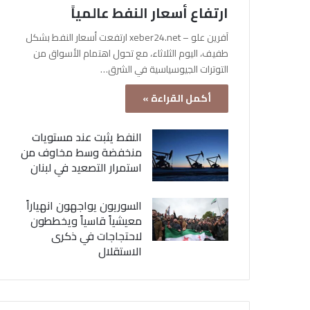
ارتفاع أسعار النفط عالمياً
آفرين علو – xeber24.net ارتفعت أسعار النفط بشكل
طفيف، اليوم الثلاثاء، مع تحول اهتمام الأسواق من
التوترات الجيوسياسية في الشرق…
أكمل القراءة »
النفط يثبت عند مستويات
منخفضة وسط مخاوف من
استمرار التصعيد في لبنان
السوريون يواجهون انهياراً
معيشياً قاسياً ويخططون
لاحتجاجات في ذكرى
الاستقلال