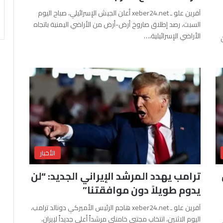
آفرين علو ـ xeber24.net أعلن الجيش الإسرائيلي، صباح اليوم
السبت، رصد إطلاق صاروخ أرض-أرض من الأراضي اليمنية باتجاه
الأراضي الإسرائيلية،…
الأخبار
ترامب يهدد المرشد الإيراني الجديد: “لن
يدوم طويلاً دون موافقتنا”
آفرين علو ـ xeber24.net هاجم الرئيس الأميركي دونالد ترامب،
اليوم الاثنين، انتخاب مجتبى خامنئي مرشداً أعلى جديداً لإيران،