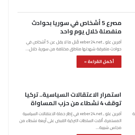
مصرع 5 أشخاص في سوريا بحوادث
منفصلة خلال يوم واحد
آفرين علو ـ xeber24.net قُتل ما لا يقل عن 5 أشخاص في
حوادث متفرقة شهدتها مناطق مختلفة من سوريا، خلال…
أكمل القراءة »
استمرار الاعتقالات السياسية.. تركيا
توقف 4 نشطاء من حزب المساواة
نة
آفرين علو ـ xeber24.net في إطار حملة الاعتقالات السياسية
المستمرة، ألقت السلطات التركية القبض على أربعة نشطاء من
مجلس شبيبة…