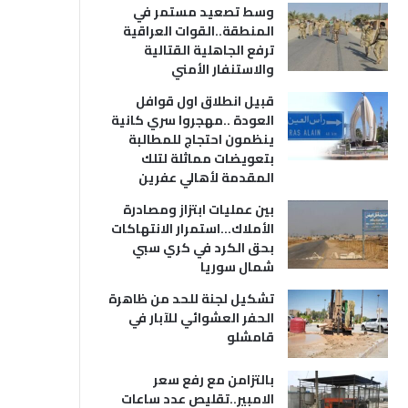
وسط تصعيد مستمر في
المنطقة..القوات العراقية
ترفع الجاهلية القتالية
والاستنفار الأمني
قبيل انطلاق اول قوافل
العودة ..مهجروا سري كانية
ينظمون احتجاج للمطالبة
بتعويضات مماثلة لتلك
المقدمة لأهالي عفرين
بين عمليات ابتزاز ومصادرة
الأملاك…استمرار الانتهاكات
بحق الكرد في كري سبي
شمال سوريا
تشكيل لجنة للحد من ظاهرة
الحفر العشوائي للآبار في
قامشلو
بالتزامن مع رفع سعر
الامبير..تقليص عدد ساعات