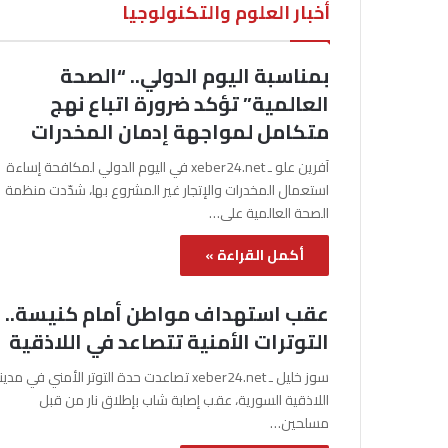
أخبار العلوم والتكنولوجيا
بمناسبة اليوم الدولي.. “الصحة
العالمية” تؤكد ضرورة اتباع نهج
متكامل لمواجهة إدمان المخدرات
آفرين علو ـ xeber24.net في اليوم الدولي لمكافحة إساءة
استعمال المخدرات والإتجار غير المشروع بها، شدّدت منظمة
الصحة العالمية على…
أكمل القراءة »
عقب استهداف مواطن أمام كنيسة..
التوترات الأمنية تتصاعد في اللاذقية
سوز خليل ـ xeber24.net تصاعدت حدة التوتر الأمني في مدي
اللاذقية السورية، عقب إصابة شاب بإطلاق نار من قبل
مسلحين…