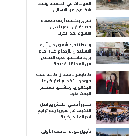
المولدات في الحسكة وسط
شكاوى من الاهالي
تقرير يكشف أزمة معقدة
جديدة في سوريا هي
الاسوء بعد الحرب
وسط تنديد شعبي من آلية
الاستبدال..ازدحام كبير أمام
بريد قامشلو بغية التخلص
من العملة القديمة
طرطوس.. فقدان طالبة عقب
خروجها لتقديم اعتراض على
البكالوريا وعائلتها تستنفر
للبحث عنها
تحذير أممي: داعش يواصل
التكيف في سوريا رغم تراجع
قدراته المركزية
تأجيل عودة الدفعة الأولى