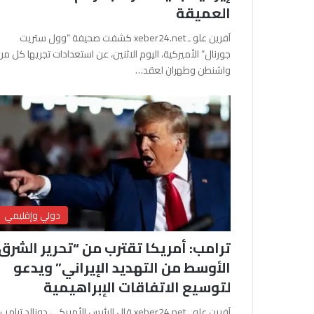
العميقة
آفرين علو ـ xeber24.net كشفت صحيفة “وول ستريت
جورنال” الأميركية، اليوم الاثنين، عن استعدادات تجريها كل من
واشنطن وطهران لعقد…
دولي وإقليمي
ترامب: أمريكا تقترب من “تحرير الشرق
الأوسط من التهديد الإيراني” ويدعو
لتوسيع الاتفاقات الإبراهيمية
آفرين علو ـ xeber24.net قال الرئيس الأمريكي دونالد ترامب،