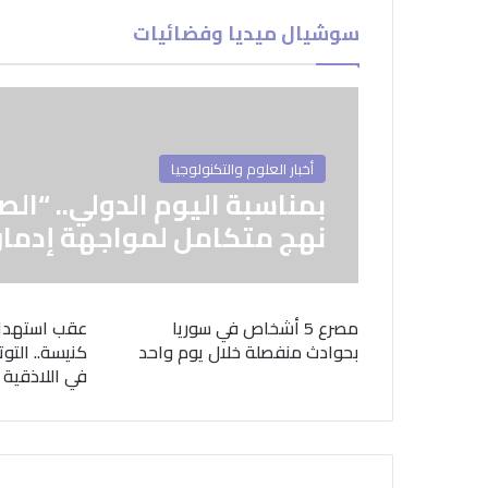
سوشيال ميديا وفضائيات
أخبار العلوم والتكنولوجيا
بمناسبة اليوم الدولي.. “الص
نهج متكامل لمواجهة إدمان
مصرع 5 أشخاص في سوريا
عقب استهدا
بحوادث منفصلة خلال يوم واحد
كنيسة.. التوت
في اللاذقية