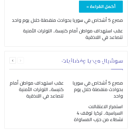
أكمل القراءة »
مصرع 5 أشخاص في سوريا بحوادث منفصلة خلال يوم واحد
عقب استهداف مواطن أمام كنيسة.. التوترات الأمنية
تتصاعد في اللاذقية
بمناسبة اليوم الدولي..
السابقة
التالية
سوشيال ميديا وفضائيات
“الصحة العالمية” تؤكد
الصفحة
الصفحة
ضرورة اتباع نهج متكامل
لمواجهة إدمان المخدرات
مصرع 5 أشخاص في سوريا
عقب استهداف مواطن أمام
بحوادث منفصلة خلال يوم
كنيسة.. التوترات الأمنية
واحد
تتصاعد في اللاذقية
استمرار الاعتقالات
السياسية.. تركيا توقف 4
نشطاء من حزب المساواة