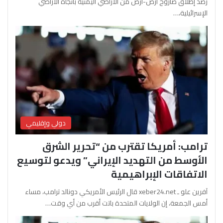
رصد إطلاق صاروخ أرض-أرض من الأراضي اليمنية باتجاه الأراضي
الإسرائيلية،…
دولي وإقليمي
ترامب: أمريكا تقترب من “تحرير الشرق
الأوسط من التهديد الإيراني” ويدعو لتوسيع
الاتفاقات الإبراهيمية
آفرين علو ـ xeber24.net قال الرئيس الأمريكي دونالد ترامب، مساء
أمس الجمعة، إن الولايات المتحدة باتت أقرب من أي وقت…