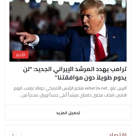
الأخبار
ترامب يهدد المرشد الإيراني الجديد: “لن
يدوم طويلاً دون موافقتنا”
آفرين علو ـ xeber24.net هاجم الرئيس الأميركي دونالد ترامب، اليوم
الاثنين، انتخاب مجتبى خامنئي مرشداً أعلى جديداً لإيران، محذراً من…
تحميل المزيد
السابقة
التالية
اقتصاد
الصفحة
الصفحة