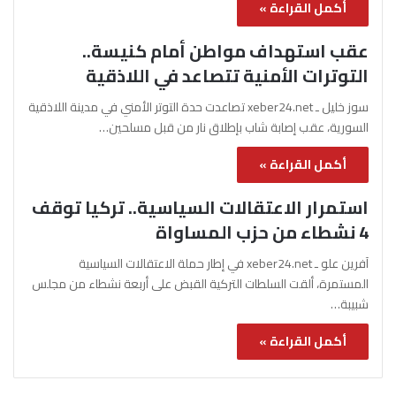
أكمل القراءة »
عقب استهداف مواطن أمام كنيسة..
التوترات الأمنية تتصاعد في اللاذقية
سوز خليل ـ xeber24.net تصاعدت حدة التوتر الأمني في مدينة اللاذقية
السورية، عقب إصابة شاب بإطلاق نار من قبل مسلحين…
أكمل القراءة »
استمرار الاعتقالات السياسية.. تركيا توقف
4 نشطاء من حزب المساواة
آفرين علو ـ xeber24.net في إطار حملة الاعتقالات السياسية
المستمرة، ألقت السلطات التركية القبض على أربعة نشطاء من مجلس
شبيبة…
أكمل القراءة »