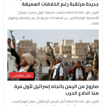
جديدة مرتقبة رغم الخلافات العميقة
آفرين علو ـ xeber24.net كشفت صحيفة “وول ستريت جورنال”
الأميركية، اليوم الاثنين، عن استعدادات تجريها كل من واشنطن وطهران
لعقد…
دولي وإقليمي
صاروخ من اليمن باتجاه إسرائيل لأول مرة
منذ اندلاع الحرب
آفرين علو ـ xeber24.net أعلن الجيش الإسرائيلي، صباح اليوم السبت،