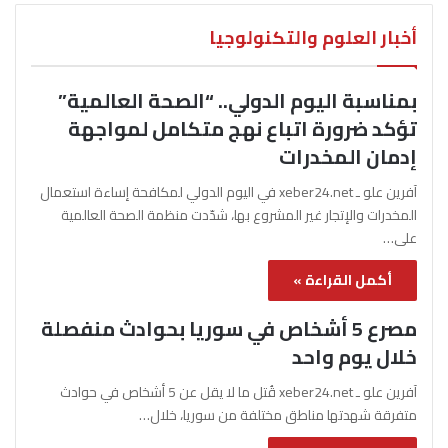
أخبار العلوم والتكنولوجيا
بمناسبة اليوم الدولي.. “الصحة العالمية”
تؤكد ضرورة اتباع نهج متكامل لمواجهة
إدمان المخدرات
آفرين علو ـ xeber24.net في اليوم الدولي لمكافحة إساءة استعمال
المخدرات والإتجار غير المشروع بها، شدّدت منظمة الصحة العالمية
على…
أكمل القراءة »
مصرع 5 أشخاص في سوريا بحوادث منفصلة
خلال يوم واحد
آفرين علو ـ xeber24.net قُتل ما لا يقل عن 5 أشخاص في حوادث
متفرقة شهدتها مناطق مختلفة من سوريا، خلال…