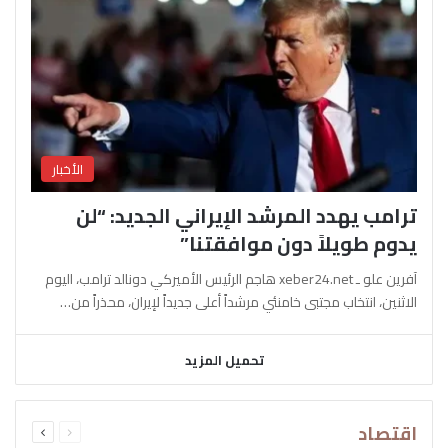
الأخبار
ترامب يهدد المرشد الإيراني الجديد: “لن
يدوم طويلاً دون موافقتنا”
آفرين علو ـ xeber24.net هاجم الرئيس الأميركي دونالد ترامب، اليوم
الاثنين، انتخاب مجتبى خامنئي مرشداً أعلى جديداً لإيران، محذراً من…
تحميل المزيد
السابقة
التالية
اقتصاد
الصفحة
الصفحة