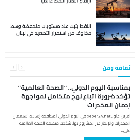
ارتفاع أسعار النفط عالمياً
النفط يثبت عند مستويات منخفضة وسط
مخاوف من استمرار التصعيد في لبنان
السابقة
التالية
ثقافة وفن
الصفحة
الصفحة
بمناسبة اليوم الدولي.. “الصحة العالمية”
تؤكد ضرورة اتباع نهج متكامل لمواجهة
إدمان المخدرات
آفرين علو ـ xeber24.net في اليوم الدولي لمكافحة إساءة استعمال
المخدرات والإتجار غير المشروع بها، شدّدت منظمة الصحة العالمية
على…