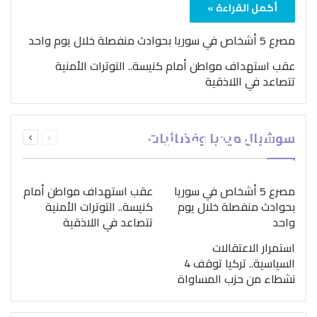
أكمل القراءة »
مصرع 5 أشخاص في سوريا بحوادث منفصلة خلال يوم واحد
عقب استهداف مواطن أمام كنيسة.. التوترات الأمنية
تتصاعد في اللاذقية
بمناسبة اليوم الدولي..
السابقة
التالية
سوشيال ميديا وفضائيات
“الصحة العالمية” تؤكد
الصفحة
الصفحة
ضرورة اتباع نهج متكامل
لمواجهة إدمان المخدرات
مصرع 5 أشخاص في سوريا
عقب استهداف مواطن أمام
بحوادث منفصلة خلال يوم
كنيسة.. التوترات الأمنية
واحد
تتصاعد في اللاذقية
استمرار الاعتقالات
السياسية.. تركيا توقف 4
نشطاء من حزب المساواة