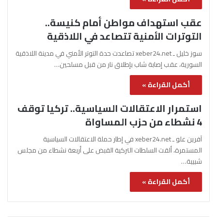
عقب استهداف مواطن أمام كنيسة..
التوترات الأمنية تتصاعد في اللاذقية
سوز خليل ـ xeber24.net تصاعدت حدة التوتر الأمني في مدينة اللاذقية
السورية، عقب إصابة شاب بإطلاق نار من قبل مسلحين…
أكمل القراءة »
استمرار الاعتقالات السياسية.. تركيا توقف
4 نشطاء من حزب المساواة
آفرين علو ـ xeber24.net في إطار حملة الاعتقالات السياسية
المستمرة، ألقت السلطات التركية القبض على أربعة نشطاء من مجلس
شبيبة…
أكمل القراءة »