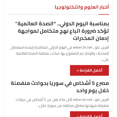
أخبار العلوم والتكنولوجيا
بمناسبة اليوم الدولي.. “الصحة العالمية”
تؤكد ضرورة اتباع نهج متكامل لمواجهة
إدمان المخدرات
آفرين علو ـ xeber24.net في اليوم الدولي لمكافحة إساءة استعمال
المخدرات والإتجار غير المشروع بها، شدّدت منظمة الصحة العالمية
على…
أكمل القراءة »
مصرع 5 أشخاص في سوريا بحوادث منفصلة
خلال يوم واحد
آفرين علو ـ xeber24.net قُتل ما لا يقل عن 5 أشخاص في حوادث
متفرقة شهدتها مناطق مختلفة من سوريا، خلال…
أكمل القراءة »