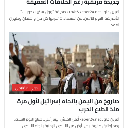
جديدة مرتقبة رغم الخلافات العميقة
آفرين علو ـ xeber24.net كشفت صحيفة “وول ستريت جورنال”
الأميركية، اليوم الاثنين، عن استعدادات تجريها كل من واشنطن وطهران
لعقد…
دولي وإقليمي
صاروخ من اليمن باتجاه إسرائيل لأول مرة
منذ اندلاع الحرب
آفرين علو ـ xeber24.net أعلن الجيش الإسرائيلي، صباح اليوم السبت،
رصد إطلاق صاروخ أرض-أرض من الأراضي اليمنية باتجاه الأراضي