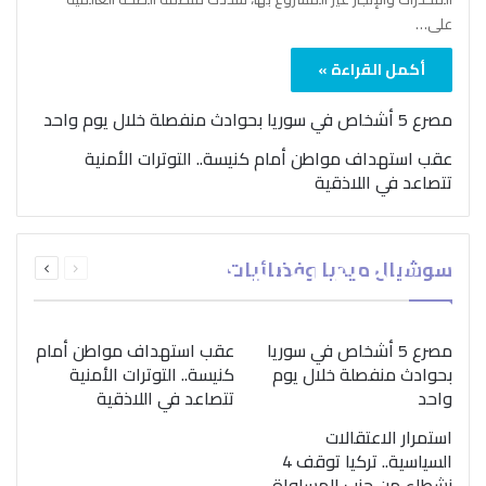
على…
أكمل القراءة »
مصرع 5 أشخاص في سوريا بحوادث منفصلة خلال يوم واحد
عقب استهداف مواطن أمام كنيسة.. التوترات الأمنية
تتصاعد في اللاذقية
بمناسبة اليوم الدولي..
السابقة
التالية
سوشيال ميديا وفضائيات
“الصحة العالمية” تؤكد
الصفحة
الصفحة
ضرورة اتباع نهج متكامل
لمواجهة إدمان المخدرات
مصرع 5 أشخاص في سوريا
عقب استهداف مواطن أمام
بحوادث منفصلة خلال يوم
كنيسة.. التوترات الأمنية
واحد
تتصاعد في اللاذقية
استمرار الاعتقالات
السياسية.. تركيا توقف 4
نشطاء من حزب المساواة