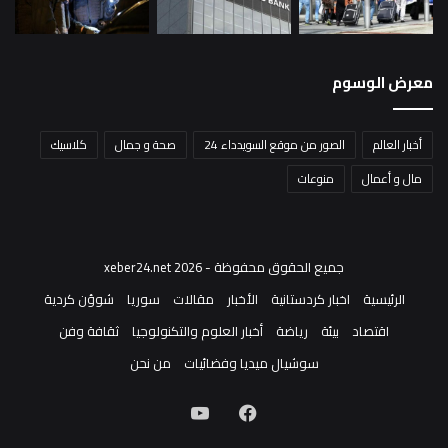
معرض الوسوم
أخبار العالم
الصور من موقع السويدداء 24
صحة و جمال
كلاسيك
مال و أعمال
منوعات
جميع الحقوق محفوظة - xeber24.net 2026
الرئيسية
اخبار كردستانية
الأخبار
مقالات
سوريا
شوؤن كردية
اقتصاد
بيئة
رياضة
أخبار العلوم والتكنولوجيا
ثقافة وفن
سوشيال ميديا وفضائيات
من نحن
فيسبوك
‫YouTube