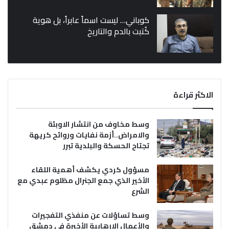
كوباني… ليست اسماً عابراً، بل هوية
كُتبت بالدم والتاريخ
الاكثر قراءة
وسط مخاوف من انتشار الاوبئة
والامراض..أزمة نفايات وروائح كريهة
تجتاح الحسكة والبلدية تبرر
مسؤول كردي يكشف أهمية اللقاء
الأخير الذي جمع الجنرال مظلوم عبدي مع
الشرع
وسط تساؤلات عن منفذي التفجيرات
والأعمال الإرهابية الأخيرة في دمشق