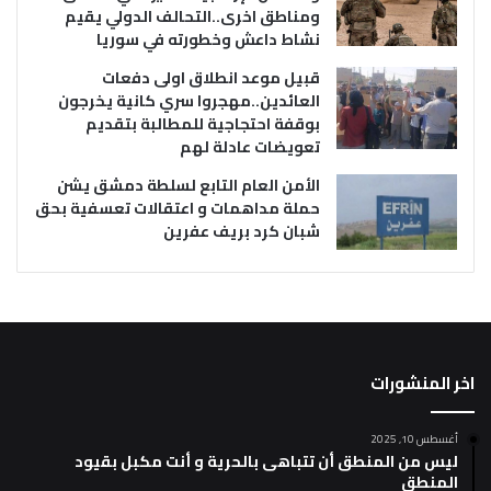
ومناطق اخرى..التحالف الدولي يقيم
نشاط داعش وخطورته في سوريا
قبيل موعد انطلاق اولى دفعات
العائدين..مهجروا سري كانية يخرجون
بوقفة احتجاجية للمطالبة بتقديم
تعويضات عادلة لهم
الأمن العام التابع لسلطة دمشق يشن
حملة مداهمات و اعتقالات تعسفية بحق
شبان كرد بريف عفرين
اخر المنشورات
أغسطس 10, 2025
ليس من المنطق أن تتباهى بالحرية و أنت مكبل بقيود
المنطق