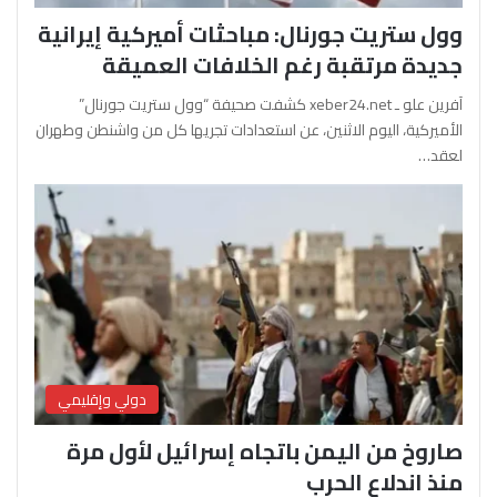
وول ستريت جورنال: مباحثات أميركية إيرانية
جديدة مرتقبة رغم الخلافات العميقة
آفرين علو ـ xeber24.net كشفت صحيفة “وول ستريت جورنال”
الأميركية، اليوم الاثنين، عن استعدادات تجريها كل من واشنطن وطهران
لعقد…
دولي وإقليمي
صاروخ من اليمن باتجاه إسرائيل لأول مرة
منذ اندلاع الحرب