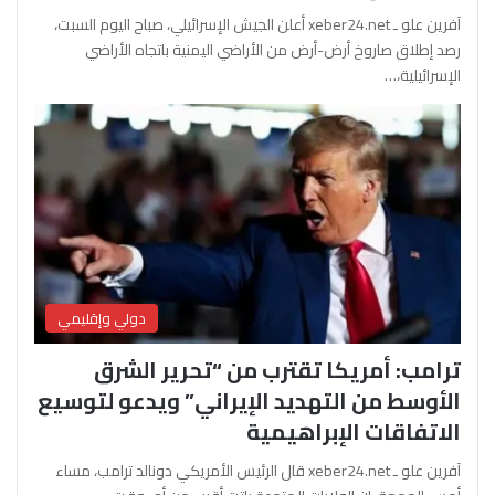
آفرين علو ـ xeber24.net أعلن الجيش الإسرائيلي، صباح اليوم السبت،
رصد إطلاق صاروخ أرض-أرض من الأراضي اليمنية باتجاه الأراضي
الإسرائيلية،…
دولي وإقليمي
ترامب: أمريكا تقترب من “تحرير الشرق
الأوسط من التهديد الإيراني” ويدعو لتوسيع
الاتفاقات الإبراهيمية
آفرين علو ـ xeber24.net قال الرئيس الأمريكي دونالد ترامب، مساء