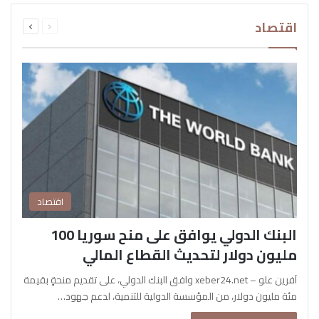
السابقة
التالية
اقتصاد
الصفحة
الصفحة
اقتصاد
البنك الدولي يوافق على منح سوريا 100
مليون دولار لتحديث القطاع المالي
آفرين علو – xeber24.net وافق البنك الدولي، على تقديم منحةٍ بقيمة
مئة مليون دولار، من المؤسسة الدولية للتنمية، لدعم جهود…