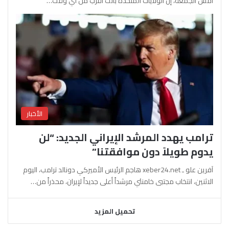
أمس الجمعة، إن الولايات المتحدة باتت أقرب من أي وقت…
الأخبار
ترامب يهدد المرشد الإيراني الجديد: “لن
يدوم طويلاً دون موافقتنا”
آفرين علو ـ xeber24.net هاجم الرئيس الأميركي دونالد ترامب، اليوم
الاثنين، انتخاب مجتبى خامنئي مرشداً أعلى جديداً لإيران، محذراً من…
تحميل المزيد