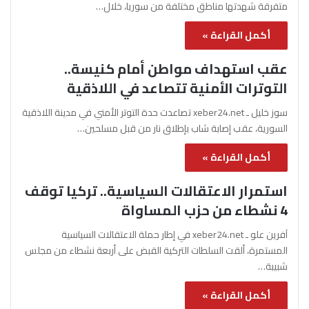
متفرقة شهدتها مناطق مختلفة من سوريا، خلال…
أكمل القراءة »
عقب استهداف مواطن أمام كنيسة..
التوترات الأمنية تتصاعد في اللاذقية
سوز خليل ـ xeber24.net تصاعدت حدة التوتر الأمني في مدينة اللاذقية
السورية، عقب إصابة شاب بإطلاق نار من قبل مسلحين…
أكمل القراءة »
استمرار الاعتقالات السياسية.. تركيا توقف
4 نشطاء من حزب المساواة
آفرين علو ـ xeber24.net في إطار حملة الاعتقالات السياسية
المستمرة، ألقت السلطات التركية القبض على أربعة نشطاء من مجلس
شبيبة…
أكمل القراءة »