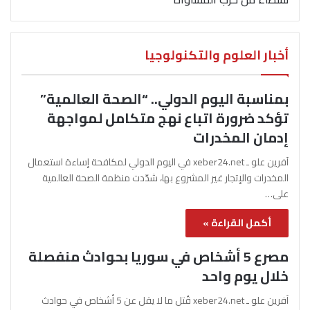
أخبار العلوم والتكنولوجيا
بمناسبة اليوم الدولي.. “الصحة العالمية”
تؤكد ضرورة اتباع نهج متكامل لمواجهة
إدمان المخدرات
آفرين علو ـ xeber24.net في اليوم الدولي لمكافحة إساءة استعمال
المخدرات والإتجار غير المشروع بها، شدّدت منظمة الصحة العالمية
على…
أكمل القراءة »
مصرع 5 أشخاص في سوريا بحوادث منفصلة
خلال يوم واحد
آفرين علو ـ xeber24.net قُتل ما لا يقل عن 5 أشخاص في حوادث