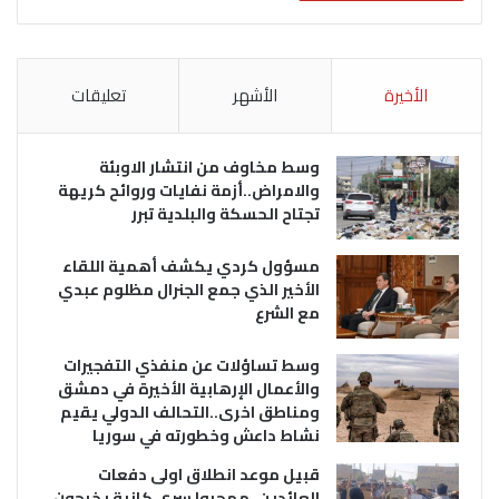
الأخيرة
الأشهر
تعليقات
وسط مخاوف من انتشار الاوبئة
والامراض..أزمة نفايات وروائح كريهة
تجتاح الحسكة والبلدية تبرر
مسؤول كردي يكشف أهمية اللقاء
الأخير الذي جمع الجنرال مظلوم عبدي
مع الشرع
وسط تساؤلات عن منفذي التفجيرات
والأعمال الإرهابية الأخيرة في دمشق
ومناطق اخرى..التحالف الدولي يقيم
نشاط داعش وخطورته في سوريا
قبيل موعد انطلاق اولى دفعات
العائدين..مهجروا سري كانية يخرجون