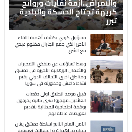
والامراض..أزمة نفايات وروائح
كريهة تجتاح الحسكة والبلدية
تبرر
مسؤول كردي يكشف أهمية اللقاء
الأخير الذي جمع الجنرال مظلوم عبدي
مع الشرع
وسط تساؤلات عن منفذي التفجيرات
والأعمال الإرهابية الأخيرة في دمشق
ومناطق اخرى..التحالف الدولي يقيم
نشاط داعش وخطورته في سوريا
قبيل موعد انطلاق اولى دفعات
العائدين..مهجروا سري كانية يخرجون
بوقفة احتجاجية للمطالبة بتقديم
تعويضات عادلة لهم
الأمن العام التابع لسلطة دمشق يشن
حملة مداهمات و اعتقالات تعسفية