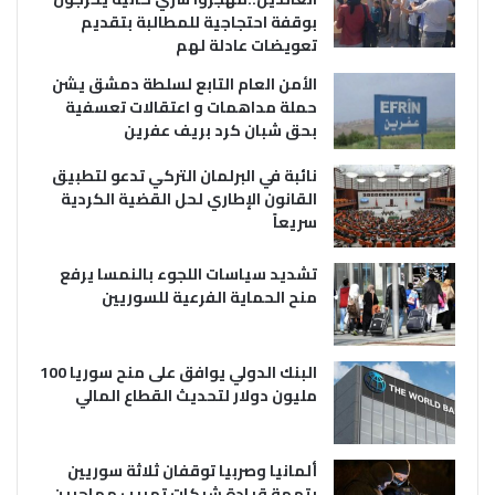
بوقفة احتجاجية للمطالبة بتقديم
تعويضات عادلة لهم
الأمن العام التابع لسلطة دمشق يشن
حملة مداهمات و اعتقالات تعسفية
بحق شبان كرد بريف عفرين
نائبة في البرلمان التركي تدعو لتطبيق
القانون الإطاري لحل القضية الكردية
سريعاً
تشديد سياسات اللجوء بالنمسا يرفع
منح الحماية الفرعية للسوريين
البنك الدولي يوافق على منح سوريا 100
مليون دولار لتحديث القطاع المالي
ألمانيا وصربيا توقفان ثلاثة سوريين
بتهمة قيادة شبكات تهريب مهاجرين