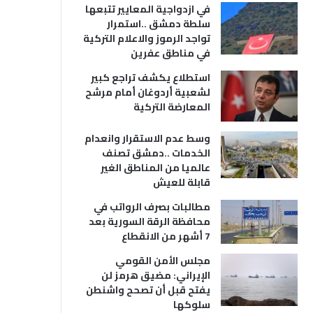
في ازدواجية المعايير تتبعها
سلطة دمشق ..استمرار
تواجد الرموز والاعلام التركية
في مناطق عفرين
استطلاع يكشف تراجع كبير
لشعبية أردوغان أمام مرشح
المعارضة التركية
وسط عدم الاستقرار وانعدام
الخدمات ..دمشق تصنف
عالميا من المناطق الغير
قابلة للعيش
مطالبات بصرف الرواتب في
محافظة الرقة السورية بعد
7 أشهر من الانقطاع
مجلس الأمن القومي
الإيراني: مضيق هرمز لن
يفتح قبل أن تصحح واشنطن
سلوكها