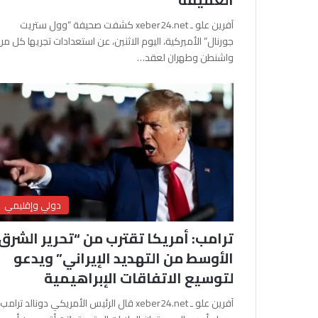
آفرين علو ـ xeber24.net كشفت صحيفة “وول ستريت
جورنال” الأميركية، اليوم الاثنين، عن استعدادات تجريها كل من
واشنطن وطهران لعقد…
دولي وإقليمي
ترامب: أمريكا تقترب من “تحرير الشرق
الأوسط من التهديد الإيراني” ويدعو
لتوسيع الاتفاقات الإبراهيمية
آفرين علو ـ xeber24.net قال الرئيس الأمريكي دونالد ترامب،