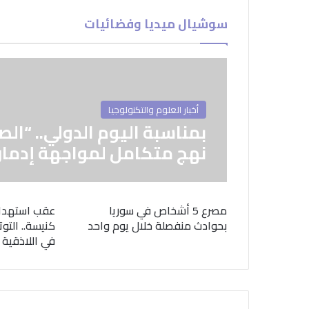
سوشيال ميديا وفضائيات
أخبار العلوم والتكنولوجيا
بمناسبة اليوم الدولي.. “الص
نهج متكامل لمواجهة إدمان
مصرع 5 أشخاص في سوريا
عقب استهدا
بحوادث منفصلة خلال يوم واحد
كنيسة.. التوت
في اللاذقية