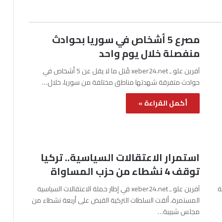
مصرع 5 أشخاص في سوريا بحوادث
منفصلة خلال يوم واحد
آفرين علو ـ xeber24.net قُتل ما لا يقل عن 5 أشخاص في
حوادث متفرقة شهدتها مناطق مختلفة من سوريا، خلال…
أكمل القراءة »
استمرار الاعتقالات السياسية.. تركيا
توقف 4 نشطاء من حزب المساواة
نة
آفرين علو ـ xeber24.net في إطار حملة الاعتقالات السياسية
المستمرة، ألقت السلطات التركية القبض على أربعة نشطاء من
مجلس شبيبة…