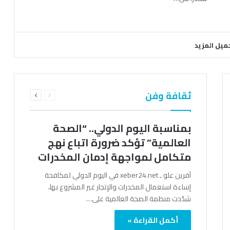
ميل المزيد
السابقة
التالية
ثقافة وفن
الصفحة
الصفحة
بمناسبة اليوم الدولي.. “الصحة
العالمية” تؤكد ضرورة اتباع نهج
متكامل لمواجهة إدمان المخدرات
آفرين علو ـ xeber24.net في اليوم الدولي لمكافحة
إساءة استعمال المخدرات والإتجار غير المشروع بها،
شدّدت منظمة الصحة العالمية على…
أكمل القراءة »