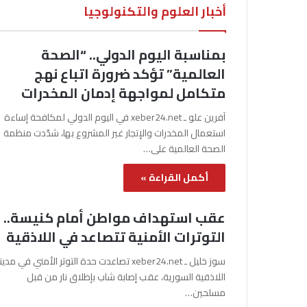
أخبار العلوم والتكنولوجيا
بمناسبة اليوم الدولي.. “الصحة
العالمية” تؤكد ضرورة اتباع نهج
متكامل لمواجهة إدمان المخدرات
آفرين علو ـ xeber24.net في اليوم الدولي لمكافحة إساءة
استعمال المخدرات والإتجار غير المشروع بها، شدّدت منظمة
الصحة العالمية على…
أكمل القراءة »
عقب استهداف مواطن أمام كنيسة..
التوترات الأمنية تتصاعد في اللاذقية
سوز خليل ـ xeber24.net تصاعدت حدة التوتر الأمني في مدي
اللاذقية السورية، عقب إصابة شاب بإطلاق نار من قبل
مسلحين…