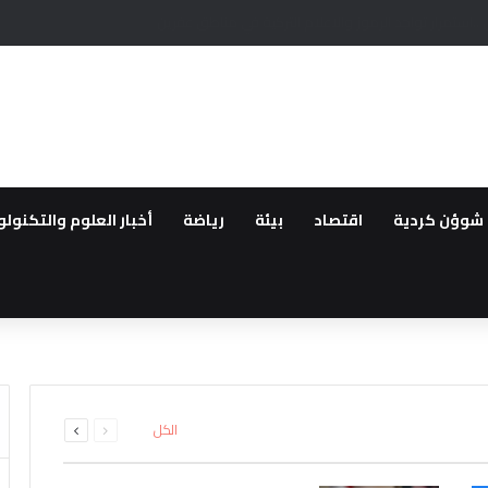
 أمام مرشح المعارضة التركية
شوؤن كردية
اقتصاد
بيئة
رياضة
أخبار العلوم والتكنولو
انية تركيا تقيد حركة السفن بالبح
فاتي حمص وبانياس بسبب الخدم
انتقالية وإصابة اثنين آخرين باس
السابقة
التالية
الكل
الصفحة
الصفحة