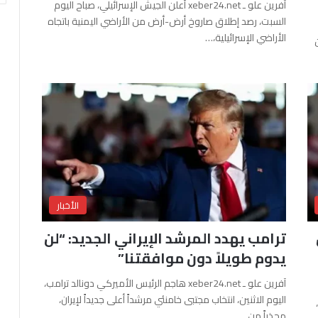
آفرين علو ـ xeber24.net أعلن الجيش الإسرائيلي، صباح اليوم
السبت، رصد إطلاق صاروخ أرض-أرض من الأراضي اليمنية باتجاه
الأراضي الإسرائيلية،…
الأخبار
ترامب يهدد المرشد الإيراني الجديد: “لن
يدوم طويلاً دون موافقتنا”
آفرين علو ـ xeber24.net هاجم الرئيس الأميركي دونالد ترامب،
اليوم الاثنين، انتخاب مجتبى خامنئي مرشداً أعلى جديداً لإيران،
محذراً من…