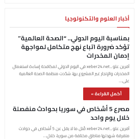
أخبار العلوم والتكنولوجيا
بمناسبة اليوم الدولي.. “الصحة العالمية”
تؤكد ضرورة اتباع نهج متكامل لمواجهة
إدمان المخدرات
آفرين علو ـ xeber24.net في اليوم الدولي لمكافحة إساءة استعمال
المخدرات والإتجار غير المشروع بها، شدّدت منظمة الصحة العالمية
على…
أكمل القراءة »
مصرع 5 أشخاص في سوريا بحوادث منفصلة
خلال يوم واحد
آفرين علو ـ xeber24.net قُتل ما لا يقل عن 5 أشخاص في حوادث
متفرقة شهدتها مناطق مختلفة من سوريا، خلال…