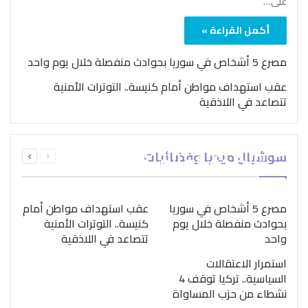
على…
أكمل القراءة »
مصرع 5 أشخاص في سوريا بحوادث منفصلة خلال يوم واحد
عقب استهداف مواطن أمام كنيسة.. التوترات الأمنية
تتصاعد في اللاذقية
بمناسبة اليوم الدولي..
السابقة
التالية
سوشيال ميديا وفضائيات
“الصحة العالمية” تؤكد
الصفحة
الصفحة
ضرورة اتباع نهج متكامل
لمواجهة إدمان المخدرات
مصرع 5 أشخاص في سوريا
عقب استهداف مواطن أمام
بحوادث منفصلة خلال يوم
كنيسة.. التوترات الأمنية
واحد
تتصاعد في اللاذقية
استمرار الاعتقالات
السياسية.. تركيا توقف 4
نشطاء من حزب المساواة