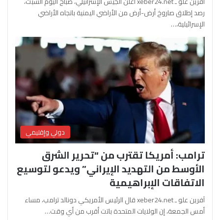
آفرين علو ـ xeber24.net أعلن الجيش الإسرائيلي، صباح اليوم السبت،
رصد إطلاق صاروخ أرض-أرض من الأراضي اليمنية باتجاه الأراضي
الإسرائيلية،…
دولي وإقليمي
ترامب: أمريكا تقترب من “تحرير الشرق
الأوسط من التهديد الإيراني” ويدعو لتوسيع
الاتفاقات الإبراهيمية
آفرين علو ـ xeber24.net قال الرئيس الأمريكي دونالد ترامب، مساء
أمس الجمعة، إن الولايات المتحدة باتت أقرب من أي وقت…