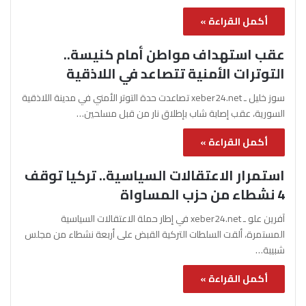
أكمل القراءة »
عقب استهداف مواطن أمام كنيسة..
التوترات الأمنية تتصاعد في اللاذقية
سوز خليل ـ xeber24.net تصاعدت حدة التوتر الأمني في مدينة اللاذقية
السورية، عقب إصابة شاب بإطلاق نار من قبل مسلحين…
أكمل القراءة »
استمرار الاعتقالات السياسية.. تركيا توقف
4 نشطاء من حزب المساواة
آفرين علو ـ xeber24.net في إطار حملة الاعتقالات السياسية
المستمرة، ألقت السلطات التركية القبض على أربعة نشطاء من مجلس
شبيبة…
أكمل القراءة »