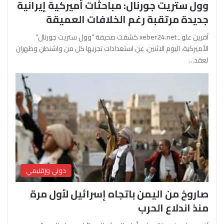
وول ستريت جورنال: مباحثات أميركية إيرانية
جديدة مرتقبة رغم الخلافات العميقة
آفرين علو ـ xeber24.net كشفت صحيفة “وول ستريت جورنال”
الأميركية، اليوم الاثنين، عن استعدادات تجريها كل من واشنطن وطهران
لعقد…
دولي وإقليمي
صاروخ من اليمن باتجاه إسرائيل لأول مرة
منذ اندلاع الحرب