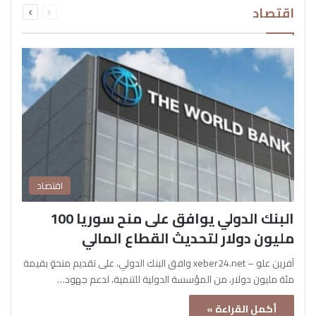
اقتصاد
الصفحة
الصفحة
اقتصاد
البنك الدولي يوافق على منح سوريا 100
مليون دولار لتحديث القطاع المالي
آفرين علو – xeber24.net وافق البنك الدولي، على تقديم منحةٍ بقيمة
مئة مليون دولار، من المؤسسة الدولية للتنمية، لدعم جهود…
أكمل القراءة »