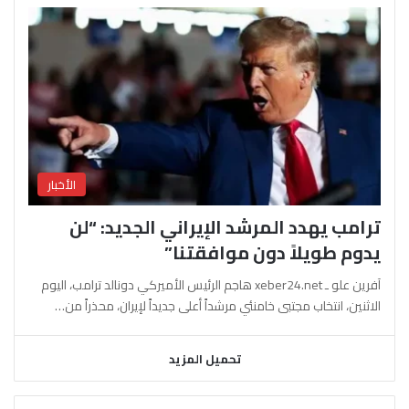
الأخبار
ترامب يهدد المرشد الإيراني الجديد: “لن
يدوم طويلاً دون موافقتنا”
آفرين علو ـ xeber24.net هاجم الرئيس الأميركي دونالد ترامب، اليوم
الاثنين، انتخاب مجتبى خامنئي مرشداً أعلى جديداً لإيران، محذراً من…
تحميل المزيد
السابقة
التالية