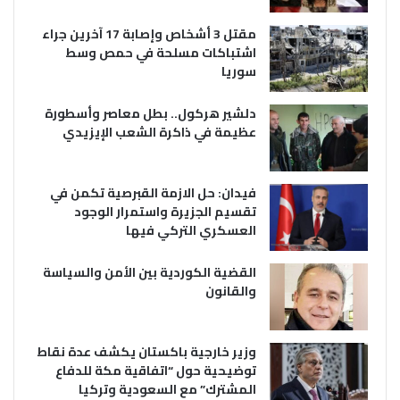
مقتل 3 أشخاص وإصابة 17 آخرين جراء
اشتباكات مسلحة في حمص وسط
سوريا
دلشير هركول.. بطل معاصر وأسطورة
عظيمة في ذاكرة الشعب الإيزيدي
فيدان: حل الازمة القبرصية تكمن في
تقسيم الجزيرة واستمرار الوجود
العسكري التركي فيها
القضية الكوردية بين الأمن والسياسة
والقانون
وزير خارجية باكستان يكشف عدة نقاط
توضيحية حول “اتفاقية مكة للدفاع
المشترك” مع السعودية وتركيا