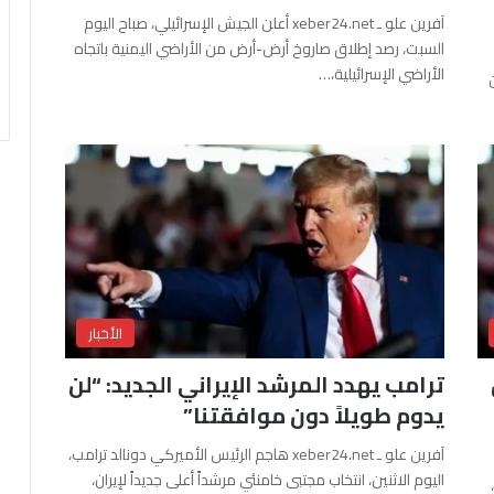
آفرين علو ـ xeber24.net أعلن الجيش الإسرائيلي، صباح اليوم
السبت، رصد إطلاق صاروخ أرض-أرض من الأراضي اليمنية باتجاه
الأراضي الإسرائيلية،…
الأخبار
ترامب يهدد المرشد الإيراني الجديد: “لن
يدوم طويلاً دون موافقتنا”
آفرين علو ـ xeber24.net هاجم الرئيس الأميركي دونالد ترامب،
اليوم الاثنين، انتخاب مجتبى خامنئي مرشداً أعلى جديداً لإيران،