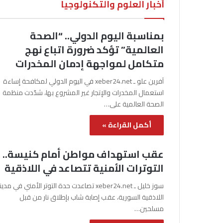
أخبار العلوم والتكنولوجيا
بمناسبة اليوم الدولي.. “الصحة
العالمية” تؤكد ضرورة اتباع نهج
متكامل لمواجهة إدمان المخدرات
آفرين علو ـ xeber24.net في اليوم الدولي لمكافحة إساءة
استعمال المخدرات والإتجار غير المشروع بها، شدّدت منظمة
الصحة العالمية على…
أكمل القراءة »
عقب استهداف مواطن أمام كنيسة..
التوترات الأمنية تتصاعد في اللاذقية
سوز خليل ـ xeber24.net تصاعدت حدة التوتر الأمني في مدي
اللاذقية السورية، عقب إصابة شاب بإطلاق نار من قبل
مسلحين…