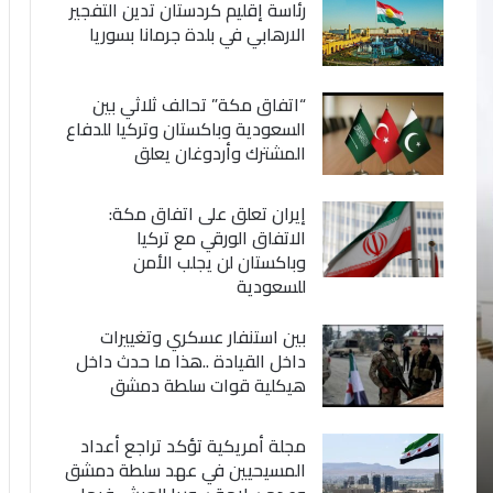
رئاسة إقليم كردستان تدين التفجير
الارهابي في بلدة جرمانا بسوريا
“اتفاق مكة” تحالف ثلاثي بين
السعودية وباكستان وتركيا للدفاع
المشترك وأردوغان يعلق
إيران تعلق على اتفاق مكة:
الاتفاق الورقي مع تركيا
وباكستان لن يجلب الأمن
للسعودية
بين استنفار عسكري وتغييرات
داخل القيادة ..هذا ما حدث داخل
هيكلية قوات سلطة دمشق
مجلة أمريكية تؤكد تراجع أعداد
المسيحيين في عهد سلطة دمشق