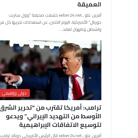
العميقة
آفرين علو ـ xeber24.net كشفت صحيفة “وول ستريت
جورنال” الأميركية، اليوم الاثنين، عن استعدادات تجريها كل من
واشنطن وطهران لعقد…
دولي وإقليمي
ترامب: أمريكا تقترب من “تحرير الشرق
الأوسط من التهديد الإيراني” ويدعو
لتوسيع الاتفاقات الإبراهيمية
آفرين علو ـ xeber24.net قال الرئيس الأمريكي دونالد ترامب،