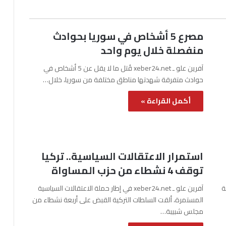
مصرع 5 أشخاص في سوريا بحوادث
منفصلة خلال يوم واحد
آفرين علو ـ xeber24.net قُتل ما لا يقل عن 5 أشخاص في
حوادث متفرقة شهدتها مناطق مختلفة من سوريا، خلال…
أكمل القراءة »
استمرار الاعتقالات السياسية.. تركيا
توقف 4 نشطاء من حزب المساواة
نة
آفرين علو ـ xeber24.net في إطار حملة الاعتقالات السياسية
المستمرة، ألقت السلطات التركية القبض على أربعة نشطاء من
مجلس شبيبة…