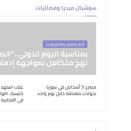
سوشيال ميديا وفضائيات
أخبار العلوم والتكنولوجيا
بمناسبة اليوم الدولي.. “الص
نهج متكامل لمواجهة إدمان
مصرع 5 أشخاص في سوريا
عقب استهدا
بحوادث منفصلة خلال يوم واحد
كنيسة.. التوت
في اللاذقية