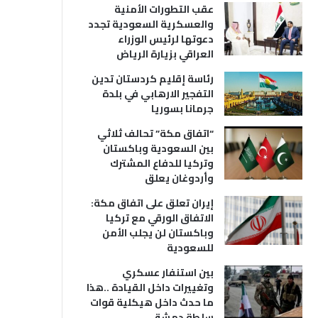
عقب التطورات الأمنية
والعسكرية السعودية تجدد
دعوتها لرئيس الوزراء
العراقي بزيارة الرياض
رئاسة إقليم كردستان تدين
التفجير الارهابي في بلدة
جرمانا بسوريا
“اتفاق مكة” تحالف ثلاثي
بين السعودية وباكستان
وتركيا للدفاع المشترك
وأردوغان يعلق
إيران تعلق على اتفاق مكة:
الاتفاق الورقي مع تركيا
وباكستان لن يجلب الأمن
للسعودية
بين استنفار عسكري
وتغييرات داخل القيادة ..هذا
ما حدث داخل هيكلية قوات
سلطة دمشق