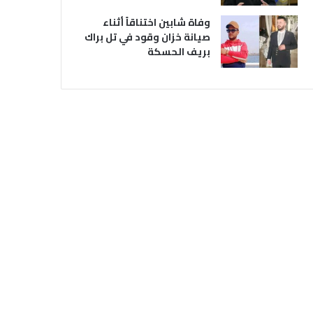
وفاة شابين اختناقاً أثناء
صيانة خزان وقود في تل براك
بريف الحسكة