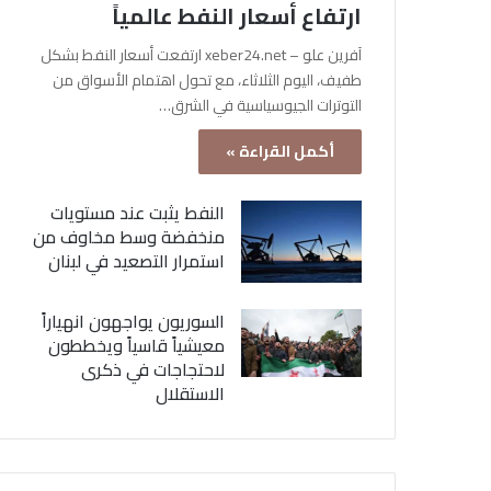
ارتفاع أسعار النفط عالمياً
آفرين علو – xeber24.net ارتفعت أسعار النفط بشكل
طفيف، اليوم الثلاثاء، مع تحول اهتمام الأسواق من
التوترات الجيوسياسية في الشرق…
أكمل القراءة »
النفط يثبت عند مستويات
منخفضة وسط مخاوف من
استمرار التصعيد في لبنان
السوريون يواجهون انهياراً
معيشياً قاسياً ويخططون
لاحتجاجات في ذكرى
الاستقلال