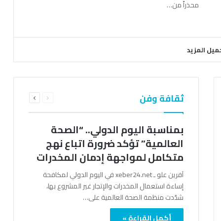
محذراً من…
ميل المزيد
السابقة
التالية
ثقافة وفن
الصفحة
الصفحة
بمناسبة اليوم الدولي.. “الصحة
العالمية” تؤكد ضرورة اتباع نهج
متكامل لمواجهة إدمان المخدرات
آفرين علو ـ xeber24.net في اليوم الدولي لمكافحة
إساءة استعمال المخدرات والإتجار غير المشروع بها،
شدّدت منظمة الصحة العالمية على…
أكمل القراءة »