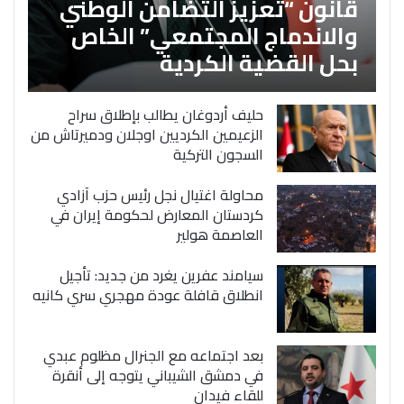
قانون “تعزيز التضامن الوطني
والاندماج المجتمعي” الخاص
بحل القضية الكردية
حليف أردوغان يطالب بإطلاق سراح
الزعيمين الكرديين اوجلان ودميرتاش من
السجون التركية
محاولة اغتيال نجل رئيس حزب آزادي
كردستان المعارض لحكومة إيران في
العاصمة هولير
سيامند عفرين يغرد من جديد: تأجيل
انطلاق قافلة عودة مهجري سري كانيه
بعد اجتماعه مع الجنرال مظلوم عبدي
في دمشق الشيباني يتوجه إلى أنقرة
للقاء فيدان