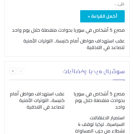
على…
أكمل القراءة »
مصرع 5 أشخاص في سوريا بحوادث منفصلة خلال يوم واحد
عقب استهداف مواطن أمام كنيسة.. التوترات الأمنية
تتصاعد في اللاذقية
بمناسبة اليوم الدولي..
السابقة
التالية
سوشيال ميديا وفضائيات
“الصحة العالمية” تؤكد
الصفحة
الصفحة
ضرورة اتباع نهج متكامل
لمواجهة إدمان المخدرات
مصرع 5 أشخاص في سوريا
عقب استهداف مواطن أمام
بحوادث منفصلة خلال يوم
كنيسة.. التوترات الأمنية
واحد
تتصاعد في اللاذقية
استمرار الاعتقالات
السياسية.. تركيا توقف 4
نشطاء من حزب المساواة