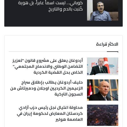
كوباني… ليست اسماً عابراً، بل هوية
كُتبت بالدم والتاريخ
الاكثر قراءة
أردوغان يعلق على مشروع قانون “تعزيز
التضامن الوطني والاندماج المجتمعي”
الخاص بحل القضية الكردية
حليف أردوغان يطالب بإطلاق سراح
الزعيمين الكرديين اوجلان ودميرتاش من
السجون التركية
محاولة اغتيال نجل رئيس حزب آزادي
كردستان المعارض لحكومة إيران في
العاصمة هولير