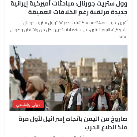
وول ستريت جورنال: مباحثات أميركية إيرانية
جديدة مرتقبة رغم الخلافات العميقة
آفرين علو ـ xeber24.net كشفت صحيفة “وول ستريت جورنال”
الأميركية، اليوم الاثنين، عن استعدادات تجريها كل من واشنطن وطهران
لعقد…
دولي وإقليمي
صاروخ من اليمن باتجاه إسرائيل لأول مرة
منذ اندلاع الحرب