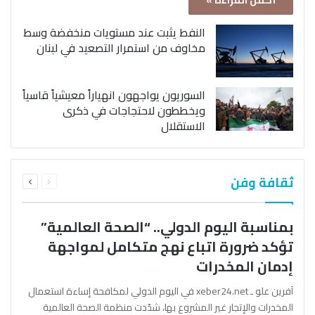
أكمل القراءة »
النفط يثبت عند مستويات منخفضة وسط
مخاوف من استمرار التصعيد في لبنان
السوريون يواجهون انهياراً معيشياً قاسياً
ويخططون لاحتجاجات في ذكرى
الاستقلال
السابقة
التالية
ثقافة وفن
الصفحة
الصفحة
بمناسبة اليوم الدولي.. “الصحة العالمية”
تؤكد ضرورة اتباع نهج متكامل لمواجهة
إدمان المخدرات
آفرين علو ـ xeber24.net في اليوم الدولي لمكافحة إساءة استعمال
المخدرات والإتجار غير المشروع بها، شدّدت منظمة الصحة العالمية