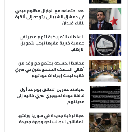
بعد اجتماعه مع الجنرال مظلوم عبدي
في دمشق الشيباني يتوجه إلى أنقرة
للقاء فيدان
السلطات الأمريكية تتهم مديرا في
جمعية خيرية مقرها تركيا بتمويل
الارهاب
محافظ الحسكة يجتمع مع وفد من
أهالي الحسكة المستوطنين في سري
كانيه لبحث إجراءات عودتهم
سيامند عفرين: تنطلق يوم غد أول
قافلة عودة لمهجري سري كانيه إلى
مدينتهم
لعبة تركية جديدة في سوريا ورقتها
المقاتلين الاجانب نحو وجهة جديدة