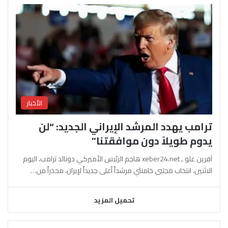
الأخبار
ترامب يهدد المرشد الإيراني الجديد: “لن
يدوم طويلاً دون موافقتنا”
آفرين علو ـ xeber24.net هاجم الرئيس الأميركي دونالد ترامب، اليوم
الاثنين، انتخاب مجتبى خامنئي مرشداً أعلى جديداً لإيران، محذراً من…
تحميل المزيد
السابقة
التالية