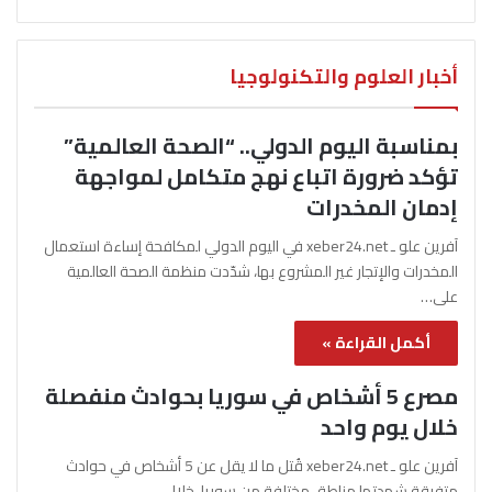
أخبار العلوم والتكنولوجيا
بمناسبة اليوم الدولي.. “الصحة العالمية”
تؤكد ضرورة اتباع نهج متكامل لمواجهة
إدمان المخدرات
آفرين علو ـ xeber24.net في اليوم الدولي لمكافحة إساءة استعمال
المخدرات والإتجار غير المشروع بها، شدّدت منظمة الصحة العالمية
على…
أكمل القراءة »
مصرع 5 أشخاص في سوريا بحوادث منفصلة
خلال يوم واحد
آفرين علو ـ xeber24.net قُتل ما لا يقل عن 5 أشخاص في حوادث
متفرقة شهدتها مناطق مختلفة من سوريا، خلال…