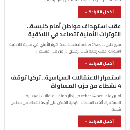
أكمل القراءة »
عقب استهداف مواطن أمام كنيسة..
التوترات الأمنية تتصاعد في اللاذقية
سوز خليل ـ xeber24.net تصاعدت حدة التوتر الأمني في مدينة اللاذقية
السورية، عقب إصابة شاب بإطلاق نار من قبل مسلحين…
أكمل القراءة »
استمرار الاعتقالات السياسية.. تركيا توقف
4 نشطاء من حزب المساواة
آفرين علو ـ xeber24.net في إطار حملة الاعتقالات السياسية
المستمرة، ألقت السلطات التركية القبض على أربعة نشطاء من مجلس
شبيبة…
أكمل القراءة »