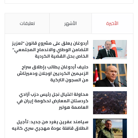
الأخيرة
الأشهر
تعليقات
أردوغان يعلق على مشروع قانون “تعزيز
التضامن الوطني والاندماج المجتمعي”
الخاص بحل القضية الكردية
حليف أردوغان يطالب بإطلاق سراح
الزعيمين الكرديين اوجلان ودميرتاش
من السجون التركية
محاولة اغتيال نجل رئيس حزب آزادي
كردستان المعارض لحكومة إيران في
العاصمة هولير
سيامند عفرين يغرد من جديد: تأجيل
انطلاق قافلة عودة مهجري سري كانيه