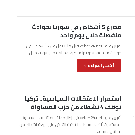
مصرع 5 أشخاص في سوريا بحوادث
منفصلة خلال يوم واحد
آفرين علو ـ xeber24.net قُتل ما لا يقل عن 5 أشخاص في
حوادث متفرقة شهدتها مناطق مختلفة من سوريا، خلال…
أكمل القراءة »
استمرار الاعتقالات السياسية.. تركيا
توقف 4 نشطاء من حزب المساواة
نة
آفرين علو ـ xeber24.net في إطار حملة الاعتقالات السياسية
المستمرة، ألقت السلطات التركية القبض على أربعة نشطاء من
مجلس شبيبة…