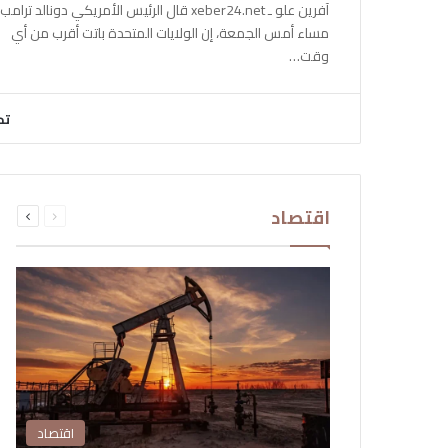
آفرين علو ـ xeber24.net قال الرئيس الأمريكي دونالد ترامب،
مساء أمس الجمعة، إن الولايات المتحدة باتت أقرب من أي
وقت…
تح
السابقة
التالية
اقتصاد
الصفحة
الصفحة
اقتصاد