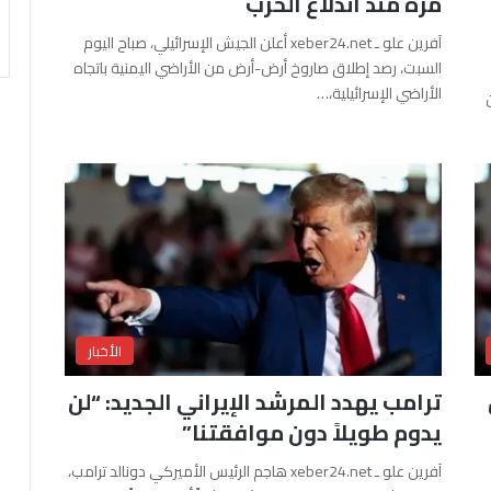
مرة منذ اندلاع الحرب
آفرين علو ـ xeber24.net أعلن الجيش الإسرائيلي، صباح اليوم
السبت، رصد إطلاق صاروخ أرض-أرض من الأراضي اليمنية باتجاه
الأراضي الإسرائيلية،…
الأخبار
ترامب يهدد المرشد الإيراني الجديد: “لن
يدوم طويلاً دون موافقتنا”
آفرين علو ـ xeber24.net هاجم الرئيس الأميركي دونالد ترامب،