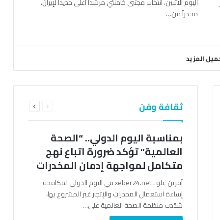
اليوم الاثنين، انتخاب مجتبى خامنئي مرشداً أعلى جديداً لإيران،
محذراً من…
ميل المزيد
السابقة
التالية
ثقافة وفن
الصفحة
الصفحة
بمناسبة اليوم الدولي.. “الصحة
العالمية” تؤكد ضرورة اتباع نهج
متكامل لمواجهة إدمان المخدرات
آفرين علو ـ xeber24.net في اليوم الدولي لمكافحة
إساءة استعمال المخدرات والإتجار غير المشروع بها،
شدّدت منظمة الصحة العالمية على…