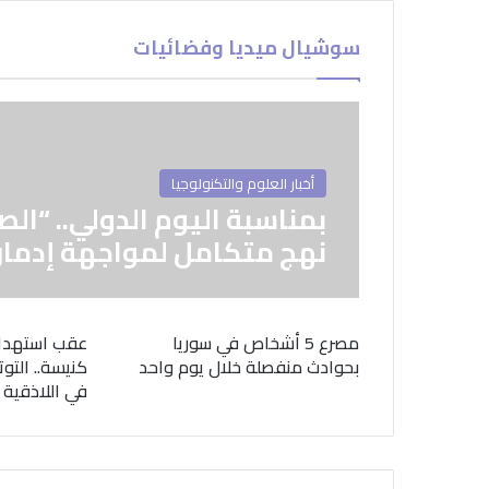
سوشيال ميديا وفضائيات
أخبار العلوم والتكنولوجيا
بمناسبة اليوم الدولي.. “الص
نهج متكامل لمواجهة إدمان
مصرع 5 أشخاص في سوريا
عقب استهدا
بحوادث منفصلة خلال يوم واحد
كنيسة.. التوت
في اللاذقية