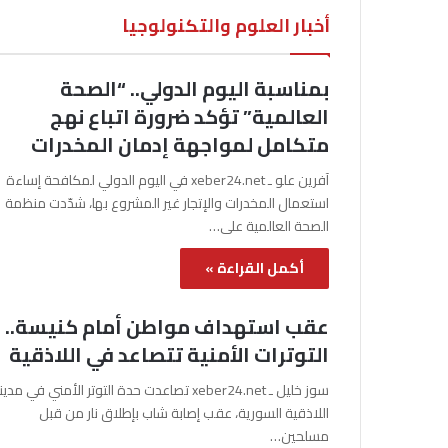
أخبار العلوم والتكنولوجيا
بمناسبة اليوم الدولي.. “الصحة
العالمية” تؤكد ضرورة اتباع نهج
متكامل لمواجهة إدمان المخدرات
آفرين علو ـ xeber24.net في اليوم الدولي لمكافحة إساءة
استعمال المخدرات والإتجار غير المشروع بها، شدّدت منظمة
الصحة العالمية على…
أكمل القراءة »
عقب استهداف مواطن أمام كنيسة..
التوترات الأمنية تتصاعد في اللاذقية
سوز خليل ـ xeber24.net تصاعدت حدة التوتر الأمني في مدي
اللاذقية السورية، عقب إصابة شاب بإطلاق نار من قبل
مسلحين…