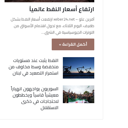
ارتفاع أسعار النفط عالمياً
آفرين علو – xeber24.net ارتفعت أسعار النفط بشكل
طفيف، اليوم الثلاثاء، مع تحول اهتمام الأسواق من
التوترات الجيوسياسية في الشرق…
أكمل القراءة »
النفط يثبت عند مستويات
منخفضة وسط مخاوف من
استمرار التصعيد في لبنان
السوريون يواجهون انهياراً
معيشياً قاسياً ويخططون
لاحتجاجات في ذكرى
الاستقلال