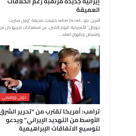
إيرانية جديدة مرتقبة رغم الخلافات
العميقة
آفرين علو ـ xeber24.net كشفت صحيفة “وول ستريت
جورنال” الأميركية، اليوم الاثنين، عن استعدادات تجريها كل من
واشنطن وطهران لعقد…
دولي وإقليمي
ترامب: أمريكا تقترب من “تحرير الشرق
الأوسط من التهديد الإيراني” ويدعو
لتوسيع الاتفاقات الإبراهيمية