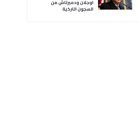
اوجلان ودميرتاش من
السجون التركية