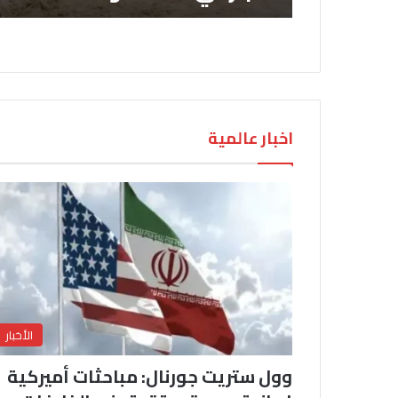
اخبار عالمية
الأخبار
وول ستريت جورنال: مباحثات أميركية