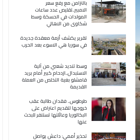
بالتزامن مع رفع سعر
الامبير..تقليص عدد ساعات
المولدات في الحسكة وسط
شكاوى من الاهالي
تقرير يكشف أزمة معقدة جديدة
في سوريا هي الاسوء بعد الحرب
وسط تنديد شعبي من آلية
الاستبدال..ازدحام كبير أمام بريد
قامشلو بغية التخلص من العملة
القديمة
طرطوس.. فقدان طالبة عقب
خروجها لتقديم اعتراض على
البكالوريا وعائلتها تستنفر للبحث
عنها
تحذير أممي: داعش يواصل