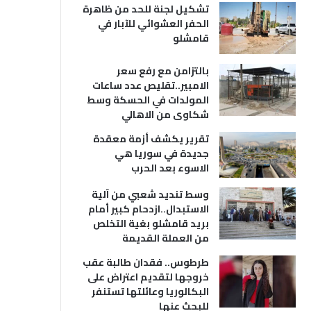
تشكيل لجنة للحد من ظاهرة
الحفر العشوائي للآبار في
قامشلو
بالتزامن مع رفع سعر
الامبير..تقليص عدد ساعات
المولدات في الحسكة وسط
شكاوى من الاهالي
تقرير يكشف أزمة معقدة
جديدة في سوريا هي
الاسوء بعد الحرب
وسط تنديد شعبي من آلية
الاستبدال..ازدحام كبير أمام
بريد قامشلو بغية التخلص
من العملة القديمة
طرطوس.. فقدان طالبة عقب
خروجها لتقديم اعتراض على
البكالوريا وعائلتها تستنفر
للبحث عنها