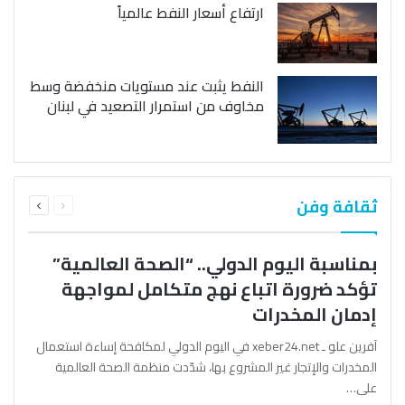
ارتفاع أسعار النفط عالمياً
النفط يثبت عند مستويات منخفضة وسط
مخاوف من استمرار التصعيد في لبنان
السابقة
التالية
ثقافة وفن
الصفحة
الصفحة
بمناسبة اليوم الدولي.. “الصحة العالمية”
تؤكد ضرورة اتباع نهج متكامل لمواجهة
إدمان المخدرات
آفرين علو ـ xeber24.net في اليوم الدولي لمكافحة إساءة استعمال
المخدرات والإتجار غير المشروع بها، شدّدت منظمة الصحة العالمية
على…