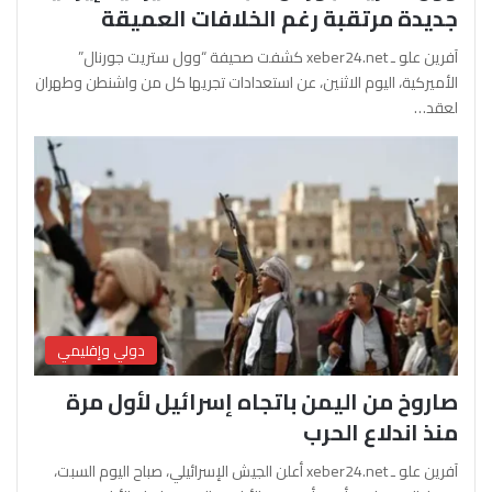
جديدة مرتقبة رغم الخلافات العميقة
آفرين علو ـ xeber24.net كشفت صحيفة “وول ستريت جورنال”
الأميركية، اليوم الاثنين، عن استعدادات تجريها كل من واشنطن وطهران
لعقد…
دولي وإقليمي
صاروخ من اليمن باتجاه إسرائيل لأول مرة
منذ اندلاع الحرب
آفرين علو ـ xeber24.net أعلن الجيش الإسرائيلي، صباح اليوم السبت،