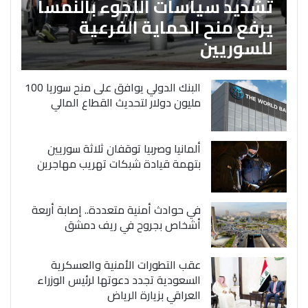
تشديد سياسات اللجوء بالنمسا
يرفع منح الحماية الفرعية
للسوريين
البنك الدولي يوافق على منح سوريا 100
مليون دولار لتحديث القطاع المالي
ألمانيا وصربيا توقفان ثلاثة سوريين
بتهمة قيادة شبكات تهريب مهاجرين
في حوادث أمنية متعددة.. إصابة أربعة
أشخاص بجروح في ريف دمشق
عقب التطورات الأمنية والعسكرية
السعودية تجدد دعوتها لرئيس الوزراء
العراقي بزيارة الرياض