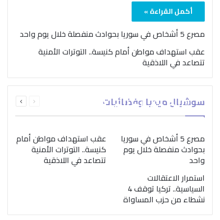
أكمل القراءة »
مصرع 5 أشخاص في سوريا بحوادث منفصلة خلال يوم واحد
عقب استهداف مواطن أمام كنيسة.. التوترات الأمنية
تتصاعد في اللاذقية
بمناسبة اليوم الدولي..
السابقة
التالية
سوشيال ميديا وفضائيات
“الصحة العالمية” تؤكد
الصفحة
الصفحة
ضرورة اتباع نهج متكامل
لمواجهة إدمان المخدرات
مصرع 5 أشخاص في سوريا
عقب استهداف مواطن أمام
بحوادث منفصلة خلال يوم
كنيسة.. التوترات الأمنية
واحد
تتصاعد في اللاذقية
استمرار الاعتقالات
السياسية.. تركيا توقف 4
نشطاء من حزب المساواة