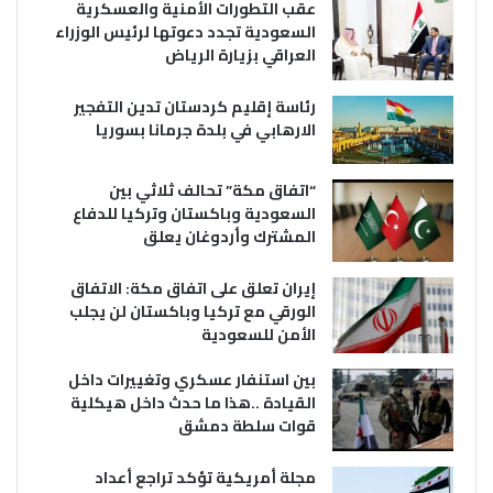
عقب التطورات الأمنية والعسكرية
السعودية تجدد دعوتها لرئيس الوزراء
العراقي بزيارة الرياض
رئاسة إقليم كردستان تدين التفجير
الارهابي في بلدة جرمانا بسوريا
“اتفاق مكة” تحالف ثلاثي بين
السعودية وباكستان وتركيا للدفاع
المشترك وأردوغان يعلق
إيران تعلق على اتفاق مكة: الاتفاق
الورقي مع تركيا وباكستان لن يجلب
الأمن للسعودية
بين استنفار عسكري وتغييرات داخل
القيادة ..هذا ما حدث داخل هيكلية
قوات سلطة دمشق
مجلة أمريكية تؤكد تراجع أعداد