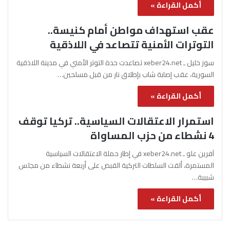
أكمل القراءة »
عقب استهداف مواطن أمام كنيسة..
التوترات الأمنية تتصاعد في اللاذقية
سوز خليل ـ xeber24.net تصاعدت حدة التوتر الأمني في مدينة اللاذقية
السورية، عقب إصابة شاب بإطلاق نار من قبل مسلحين…
أكمل القراءة »
استمرار الاعتقالات السياسية.. تركيا توقف
4 نشطاء من حزب المساواة
آفرين علو ـ xeber24.net في إطار حملة الاعتقالات السياسية
المستمرة، ألقت السلطات التركية القبض على أربعة نشطاء من مجلس
شبيبة…
أكمل القراءة »