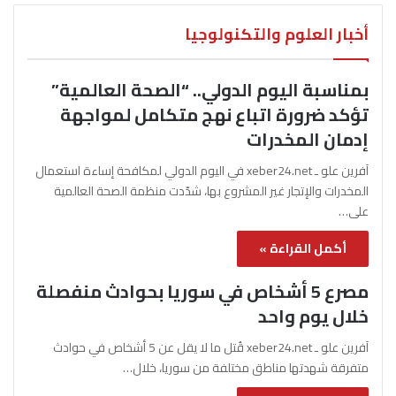
أخبار العلوم والتكنولوجيا
بمناسبة اليوم الدولي.. “الصحة العالمية”
تؤكد ضرورة اتباع نهج متكامل لمواجهة
إدمان المخدرات
آفرين علو ـ xeber24.net في اليوم الدولي لمكافحة إساءة استعمال
المخدرات والإتجار غير المشروع بها، شدّدت منظمة الصحة العالمية
على…
أكمل القراءة »
مصرع 5 أشخاص في سوريا بحوادث منفصلة
خلال يوم واحد
آفرين علو ـ xeber24.net قُتل ما لا يقل عن 5 أشخاص في حوادث
متفرقة شهدتها مناطق مختلفة من سوريا، خلال…