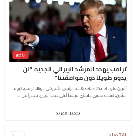
الأخبار
ترامب يهدد المرشد الإيراني الجديد: “لن
يدوم طويلاً دون موافقتنا”
آفرين علو ـ xeber24.net هاجم الرئيس الأميركي دونالد ترامب، اليوم
الاثنين، انتخاب مجتبى خامنئي مرشداً أعلى جديداً لإيران، محذراً من…
تحميل المزيد
السابقة
التالية
اقتصاد
الصفحة
الصفحة