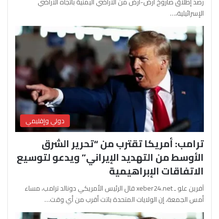
رصد إطلاق صاروخ أرض-أرض من الأراضي اليمنية باتجاه الأراضي
الإسرائيلية،…
دولي وإقليمي
ترامب: أمريكا تقترب من “تحرير الشرق
الأوسط من التهديد الإيراني” ويدعو لتوسيع
الاتفاقات الإبراهيمية
آفرين علو ـ xeber24.net قال الرئيس الأمريكي دونالد ترامب، مساء
أمس الجمعة، إن الولايات المتحدة باتت أقرب من أي وقت…