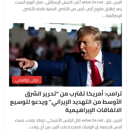
آفرين علو ـ xeber24.net أعلن الجيش الإسرائيلي، صباح اليوم السبت،
رصد إطلاق صاروخ أرض-أرض من الأراضي اليمنية باتجاه الأراضي
الإسرائيلية،…
دولي وإقليمي
ترامب: أمريكا تقترب من “تحرير الشرق
الأوسط من التهديد الإيراني” ويدعو لتوسيع
الاتفاقات الإبراهيمية
آفرين علو ـ xeber24.net قال الرئيس الأمريكي دونالد ترامب، مساء
أمس الجمعة، إن الولايات المتحدة باتت أقرب من أي وقت…