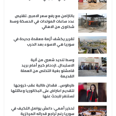
بالتزامن مع رفع سعر الامبير..تقليص
عدد ساعات المولدات في الحسكة وسط
شكاوى من الاهالي
تقرير يكشف أزمة معقدة جديدة في
سوريا هي الاسوء بعد الحرب
وسط تنديد شعبي من آلية
الاستبدال..ازدحام كبير أمام بريد
قامشلو بغية التخلص من العملة
القديمة
طرطوس.. فقدان طالبة عقب خروجها
لتقديم اعتراض على البكالوريا وعائلتها
تستنفر للبحث عنها
تحذير أممي: داعش يواصل التكيف في
سوريا رغم تراجع قدراته المركزية