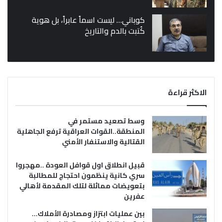
كوباني… ليست اسماً عابراً، بل هوية
كُتبت بالدم والتاريخ
الاكثر قراءة
وسط تصعيد مستمر في
المنطقة..القوات العراقية ترفع الجاهلية
القتالية والاستنفار الأمني
قبيل انطلاق اول قوافل العودة ..مهجروا
سري كانية ينظمون احتجاج للمطالبة
بتعويضات مماثلة لتلك المقدمة لأهالي
عفرين
بين عمليات ابتزاز ومصادرة الأملاك…