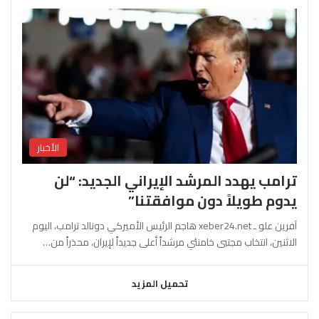
الأخبار
ترامب يهدد المرشد الإيراني الجديد: “لن
يدوم طويلاً دون موافقتنا”
آفرين علو ـ xeber24.net هاجم الرئيس الأميركي دونالد ترامب، اليوم
الاثنين، انتخاب مجتبى خامنئي مرشداً أعلى جديداً لإيران، محذراً من…
تحميل المزيد