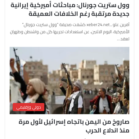
وول ستريت جورنال: مباحثات أميركية إيرانية
جديدة مرتقبة رغم الخلافات العميقة
آفرين علو ـ xeber24.net كشفت صحيفة “وول ستريت جورنال”
الأميركية، اليوم الاثنين، عن استعدادات تجريها كل من واشنطن وطهران
لعقد…
دولي وإقليمي
صاروخ من اليمن باتجاه إسرائيل لأول مرة
منذ اندلاع الحرب