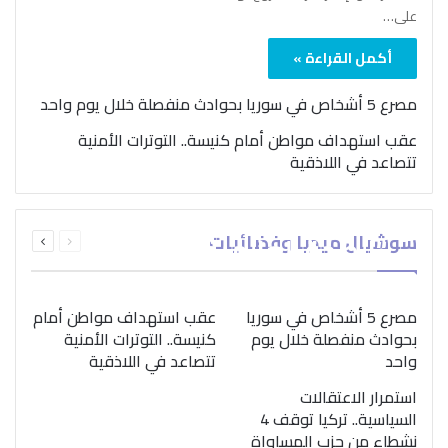
على…
أكمل القراءة »
مصرع 5 أشخاص في سوريا بحوادث منفصلة خلال يوم واحد
عقب استهداف مواطن أمام كنيسة.. التوترات الأمنية
تتصاعد في اللاذقية
بمناسبة اليوم الدولي..
السابقة
التالية
سوشيال ميديا وفضائيات
“الصحة العالمية” تؤكد
الصفحة
الصفحة
ضرورة اتباع نهج متكامل
لمواجهة إدمان المخدرات
مصرع 5 أشخاص في سوريا
عقب استهداف مواطن أمام
بحوادث منفصلة خلال يوم
كنيسة.. التوترات الأمنية
واحد
تتصاعد في اللاذقية
استمرار الاعتقالات
السياسية.. تركيا توقف 4
نشطاء من حزب المساواة