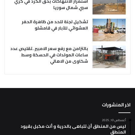
استمرار الانتهاكات بحق الكرد في كري
سبي شمال سوريا
تشكيل لجنة للحد من ظاهرة الحفر
العشوائي للآبار في قامشلو
بالتزامن مع رفع سعر الامبير..تقليص عدد
ساعات المولدات في الحسكة وسط
شكاوى من الاهالي
اخر المنشورات
أغسطس 10, 2025
ليس من المنطق أن تتباهى بالحرية و أنت مكبل بقيود
المنطق