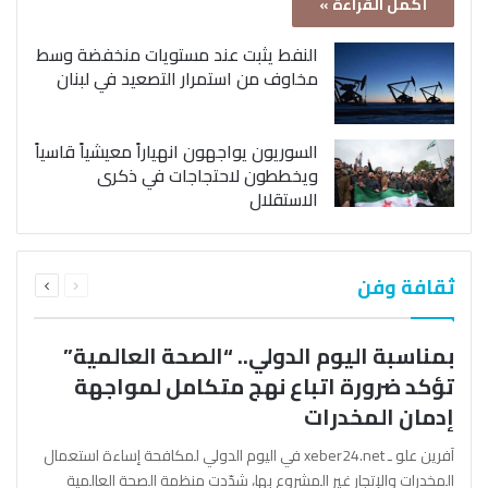
أكمل القراءة »
النفط يثبت عند مستويات منخفضة وسط
مخاوف من استمرار التصعيد في لبنان
السوريون يواجهون انهياراً معيشياً قاسياً
ويخططون لاحتجاجات في ذكرى
الاستقلال
السابقة
التالية
ثقافة وفن
الصفحة
الصفحة
بمناسبة اليوم الدولي.. “الصحة العالمية”
تؤكد ضرورة اتباع نهج متكامل لمواجهة
إدمان المخدرات
آفرين علو ـ xeber24.net في اليوم الدولي لمكافحة إساءة استعمال
المخدرات والإتجار غير المشروع بها، شدّدت منظمة الصحة العالمية