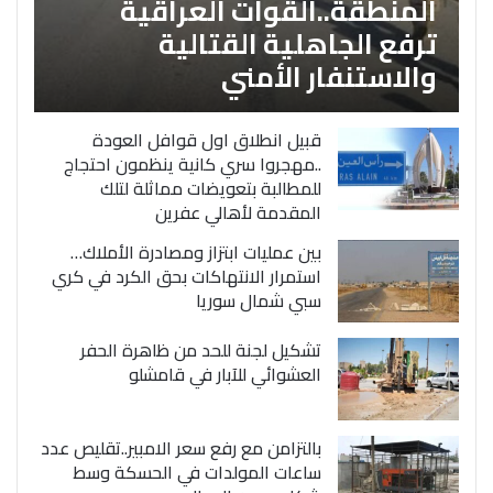
المنطقة..القوات العراقية
ترفع الجاهلية القتالية
والاستنفار الأمني
قبيل انطلاق اول قوافل العودة
..مهجروا سري كانية ينظمون احتجاج
للمطالبة بتعويضات مماثلة لتلك
المقدمة لأهالي عفرين
بين عمليات ابتزاز ومصادرة الأملاك…
استمرار الانتهاكات بحق الكرد في كري
سبي شمال سوريا
تشكيل لجنة للحد من ظاهرة الحفر
العشوائي للآبار في قامشلو
بالتزامن مع رفع سعر الامبير..تقليص عدد
ساعات المولدات في الحسكة وسط