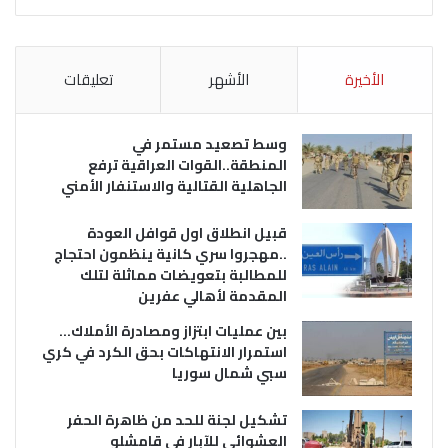
الأخيرة
الأشهر
تعليقات
وسط تصعيد مستمر في
المنطقة..القوات العراقية ترفع
الجاهلية القتالية والاستنفار الأمني
قبيل انطلاق اول قوافل العودة
..مهجروا سري كانية ينظمون احتجاج
للمطالبة بتعويضات مماثلة لتلك
المقدمة لأهالي عفرين
بين عمليات ابتزاز ومصادرة الأملاك…
استمرار الانتهاكات بحق الكرد في كري
سبي شمال سوريا
تشكيل لجنة للحد من ظاهرة الحفر
العشوائي للآبار في قامشلو