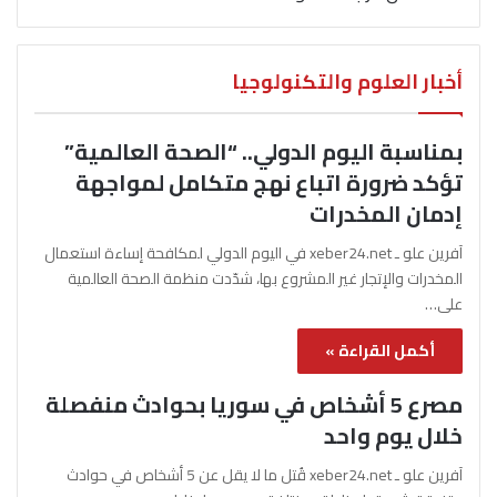
أخبار العلوم والتكنولوجيا
بمناسبة اليوم الدولي.. “الصحة العالمية”
تؤكد ضرورة اتباع نهج متكامل لمواجهة
إدمان المخدرات
آفرين علو ـ xeber24.net في اليوم الدولي لمكافحة إساءة استعمال
المخدرات والإتجار غير المشروع بها، شدّدت منظمة الصحة العالمية
على…
أكمل القراءة »
مصرع 5 أشخاص في سوريا بحوادث منفصلة
خلال يوم واحد
آفرين علو ـ xeber24.net قُتل ما لا يقل عن 5 أشخاص في حوادث