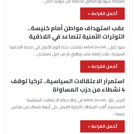
متفرقة شهدتها مناطق مختلفة من سوريا، خلال…
أكمل القراءة »
عقب استهداف مواطن أمام كنيسة..
التوترات الأمنية تتصاعد في اللاذقية
سوز خليل ـ xeber24.net تصاعدت حدة التوتر الأمني في مدينة اللاذقية
السورية، عقب إصابة شاب بإطلاق نار من قبل مسلحين…
أكمل القراءة »
استمرار الاعتقالات السياسية.. تركيا توقف
4 نشطاء من حزب المساواة
آفرين علو ـ xeber24.net في إطار حملة الاعتقالات السياسية
المستمرة، ألقت السلطات التركية القبض على أربعة نشطاء من مجلس
شبيبة…
أكمل القراءة »