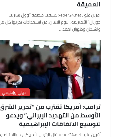
العميقة
آفرين علو ـ xeber24.net كشفت صحيفة “وول ستريت
جورنال” الأميركية، اليوم الاثنين، عن استعدادات تجريها كل من
واشنطن وطهران لعقد…
دولي وإقليمي
ترامب: أمريكا تقترب من “تحرير الشرق
الأوسط من التهديد الإيراني” ويدعو
لتوسيع الاتفاقات الإبراهيمية
آفرين علو ـ xeber24.net قال الرئيس الأمريكي دونالد ترامب،