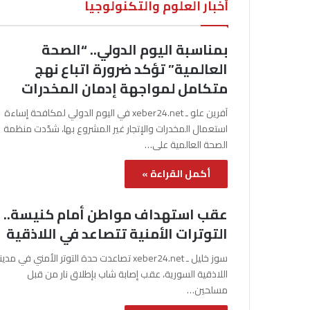
أخبار العلوم والتكنولوجيا
بمناسبة اليوم الدولي.. “الصحة
العالمية” تؤكد ضرورة اتباع نهج
متكامل لمواجهة إدمان المخدرات
آفرين علو ـ xeber24.net في اليوم الدولي لمكافحة إساءة
استعمال المخدرات والإتجار غير المشروع بها، شدّدت منظمة
الصحة العالمية على…
أكمل القراءة »
عقب استهداف مواطن أمام كنيسة..
التوترات الأمنية تتصاعد في اللاذقية
سوز خليل ـ xeber24.net تصاعدت حدة التوتر الأمني في مدي
اللاذقية السورية، عقب إصابة شاب بإطلاق نار من قبل
مسلحين…