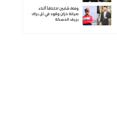
وفاة شابين اختناقاً أثناء
صيانة خزان وقود في تل براك
بريف الحسكة