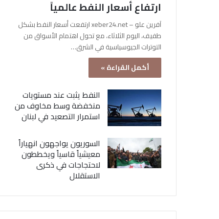
ارتفاع أسعار النفط عالمياً
آفرين علو – xeber24.net ارتفعت أسعار النفط بشكل
طفيف، اليوم الثلاثاء، مع تحول اهتمام الأسواق من
التوترات الجيوسياسية في الشرق…
أكمل القراءة »
النفط يثبت عند مستويات
منخفضة وسط مخاوف من
استمرار التصعيد في لبنان
السوريون يواجهون انهياراً
معيشياً قاسياً ويخططون
لاحتجاجات في ذكرى
الاستقلال