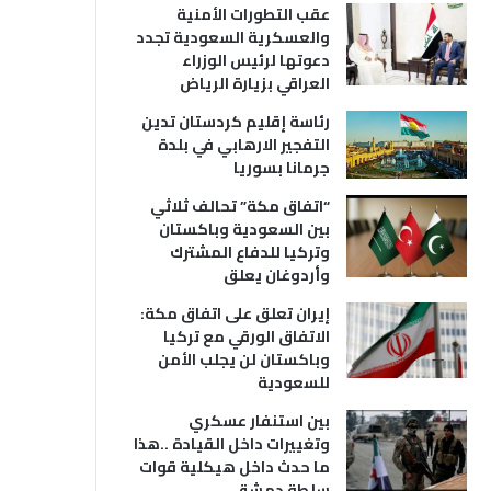
عقب التطورات الأمنية
والعسكرية السعودية تجدد
دعوتها لرئيس الوزراء
العراقي بزيارة الرياض
رئاسة إقليم كردستان تدين
التفجير الارهابي في بلدة
جرمانا بسوريا
“اتفاق مكة” تحالف ثلاثي
بين السعودية وباكستان
وتركيا للدفاع المشترك
وأردوغان يعلق
إيران تعلق على اتفاق مكة:
الاتفاق الورقي مع تركيا
وباكستان لن يجلب الأمن
للسعودية
بين استنفار عسكري
وتغييرات داخل القيادة ..هذا
ما حدث داخل هيكلية قوات
سلطة دمشق