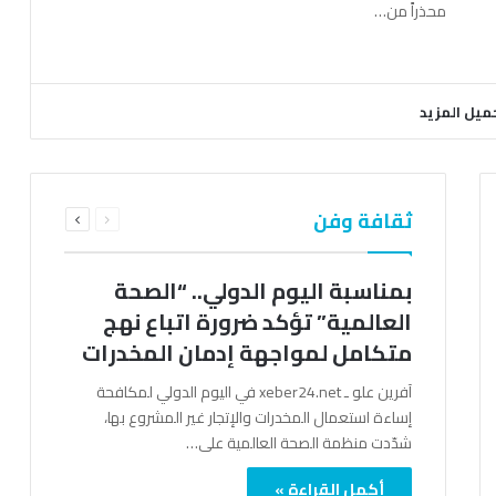
محذراً من…
ميل المزيد
السابقة
التالية
ثقافة وفن
الصفحة
الصفحة
بمناسبة اليوم الدولي.. “الصحة
العالمية” تؤكد ضرورة اتباع نهج
متكامل لمواجهة إدمان المخدرات
آفرين علو ـ xeber24.net في اليوم الدولي لمكافحة
إساءة استعمال المخدرات والإتجار غير المشروع بها،
شدّدت منظمة الصحة العالمية على…
أكمل القراءة »