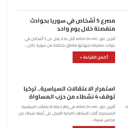
مصرع 5 أشخاص في سوريا بحوادث
منفصلة خلال يوم واحد
آفرين علو ـ xeber24.net قُتل ما لا يقل عن 5 أشخاص في
حوادث متفرقة شهدتها مناطق مختلفة من سوريا، خلال…
أكمل القراءة »
استمرار الاعتقالات السياسية.. تركيا
توقف 4 نشطاء من حزب المساواة
نة
آفرين علو ـ xeber24.net في إطار حملة الاعتقالات السياسية
المستمرة، ألقت السلطات التركية القبض على أربعة نشطاء من
مجلس شبيبة…