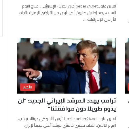
آفرين علو ـ xeber24.net أعلن الجيش الإسرائيلي، صباح اليوم
السبت، رصد إطلاق صاروخ أرض-أرض من الأراضي اليمنية باتجاه
الأراضي الإسرائيلية،…
الأخبار
ترامب يهدد المرشد الإيراني الجديد: “لن
يدوم طويلاً دون موافقتنا”
آفرين علو ـ xeber24.net هاجم الرئيس الأميركي دونالد ترامب،
اليوم الاثنين، انتخاب مجتبى خامنئي مرشداً أعلى جديداً لإيران،