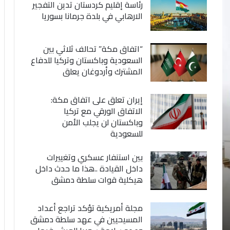
رئاسة إقليم كردستان تدين التفجير
الارهابي في بلدة جرمانا بسوريا
“اتفاق مكة” تحالف ثلاثي بين
السعودية وباكستان وتركيا للدفاع
المشترك وأردوغان يعلق
إيران تعلق على اتفاق مكة:
الاتفاق الورقي مع تركيا
وباكستان لن يجلب الأمن
للسعودية
بين استنفار عسكري وتغييرات
داخل القيادة ..هذا ما حدث داخل
هيكلية قوات سلطة دمشق
مجلة أمريكية تؤكد تراجع أعداد
المسيحيين في عهد سلطة دمشق