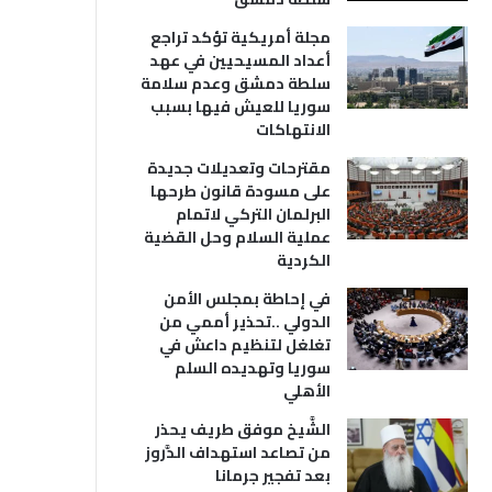
مجلة أمريكية تؤكد تراجع
أعداد المسيحيين في عهد
سلطة دمشق وعدم سلامة
سوريا للعيش فيها بسبب
الانتهاكات
مقترحات وتعديلات جديدة
على مسودة قانون طرحها
البرلمان التركي لاتمام
عملية السلام وحل القضية
الكردية
في إحاطة بمجلس الأمن
الدولي ..تحذير أممي من
تغلغل لتنظيم داعش في
سوريا وتهديده السلم
الأهلي
الشَّيخ موفق طريف يحذر
من تصاعد استهداف الدَّروز
بعد تفجير جرمانا