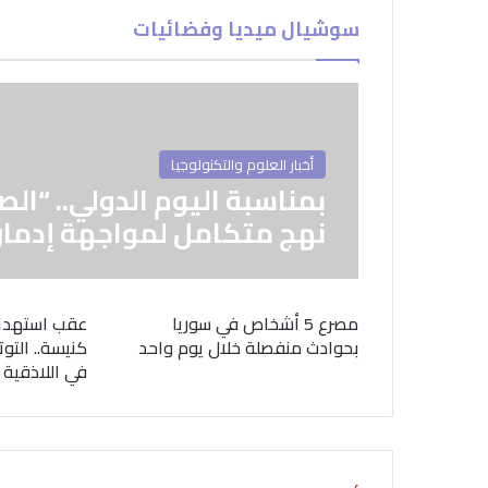
سوشيال ميديا وفضائيات
أخبار العلوم والتكنولوجيا
بمناسبة اليوم الدولي.. “الص
نهج متكامل لمواجهة إدمان
مصرع 5 أشخاص في سوريا
عقب استهدا
بحوادث منفصلة خلال يوم واحد
كنيسة.. التوت
في اللاذقية