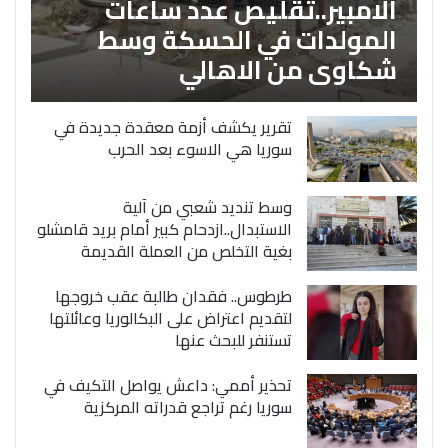
الامبير..تقليص عدد ساعات
المولدات في الحسكة وسط
شكاوى من الاهالي
تقرير يكشف أزمة معقدة جديدة في
سوريا هي الاسوء بعد الحرب
وسط تنديد شعبي من آلية
الاستبدال..ازدحام كبير أمام بريد قامشلو
بغية التخلص من العملة القديمة
طرطوس.. فقدان طالبة عقب خروجها
لتقديم اعتراض على البكالوريا وعائلتها
تستنفر للبحث عنها
تحذير أممي: داعش يواصل التكيف في
سوريا رغم تراجع قدراته المركزية