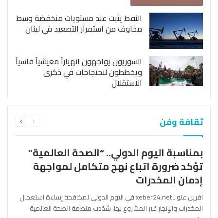
النفط يثبت عند مستويات منخفضة وسط
مخاوف من استمرار التصعيد في لبنان
السوريون يواجهون انهياراً معيشياً قاسياً
ويخططون لاحتجاجات في ذكرى
الاستقلال
السابقة
التالية
ثقافة وفن
الصفحة
الصفحة
بمناسبة اليوم الدولي.. “الصحة العالمية”
تؤكد ضرورة اتباع نهج متكامل لمواجهة
إدمان المخدرات
آفرين علو ـ xeber24.net في اليوم الدولي لمكافحة إساءة استعمال
المخدرات والإتجار غير المشروع بها، شدّدت منظمة الصحة العالمية