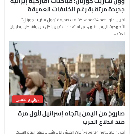
وول ستريت جورنال: مباحثات أميركية إيرانية
جديدة مرتقبة رغم الخلافات العميقة
آفرين علو ـ xeber24.net كشفت صحيفة “وول ستريت جورنال”
الأميركية، اليوم الاثنين، عن استعدادات تجريها كل من واشنطن وطهران
لعقد…
دولي وإقليمي
صاروخ من اليمن باتجاه إسرائيل لأول مرة
منذ اندلاع الحرب
آفرين علو ـ xeber24.net أعلن الجيش الإسرائيلي، صباح اليوم السبت،