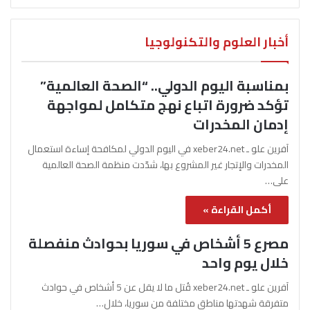
أخبار العلوم والتكنولوجيا
بمناسبة اليوم الدولي.. “الصحة العالمية”
تؤكد ضرورة اتباع نهج متكامل لمواجهة
إدمان المخدرات
آفرين علو ـ xeber24.net في اليوم الدولي لمكافحة إساءة استعمال
المخدرات والإتجار غير المشروع بها، شدّدت منظمة الصحة العالمية
على…
أكمل القراءة »
مصرع 5 أشخاص في سوريا بحوادث منفصلة
خلال يوم واحد
آفرين علو ـ xeber24.net قُتل ما لا يقل عن 5 أشخاص في حوادث
متفرقة شهدتها مناطق مختلفة من سوريا، خلال…