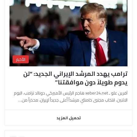
الأخبار
ترامب يهدد المرشد الإيراني الجديد: “لن
يدوم طويلاً دون موافقتنا”
آفرين علو ـ xeber24.net هاجم الرئيس الأميركي دونالد ترامب، اليوم
الاثنين، انتخاب مجتبى خامنئي مرشداً أعلى جديداً لإيران، محذراً من…
تحميل المزيد
السابقة
التالية