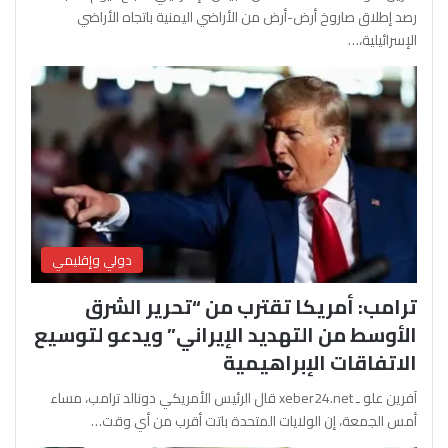
رصد إطلاق صاروخ أرض-أرض من الأراضي اليمنية باتجاه الأراضي
الإسرائيلية،…
دولي وإقليمي
ترامب: أمريكا تقترب من “تحرير الشرق
الأوسط من التهديد الإيراني” ويدعو لتوسيع
الاتفاقات الإبراهيمية
آفرين علو ـ xeber24.net قال الرئيس الأمريكي دونالد ترامب، مساء
أمس الجمعة، إن الولايات المتحدة باتت أقرب من أي وقت…