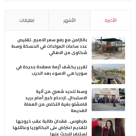
الأخيرة
الأشهر
تعليقات
بالتزامن مع رفع سعر الامبير..تقليص
عدد ساعات المولدات في الحسكة وسط
شكاوى من الاهالي
تقرير يكشف أزمة معقدة جديدة في
سوريا هي الاسوء بعد الحرب
وسط تنديد شعبي من آلية
الاستبدال..ازدحام كبير أمام بريد
قامشلو بغية التخلص من العملة
القديمة
طرطوس.. فقدان طالبة عقب خروجها
لتقديم اعتراض على البكالوريا وعائلتها
تستنفر للبحث عنها