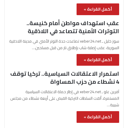
أكمل القراءة »
عقب استهداف مواطن أمام كنيسة..
التوترات الأمنية تتصاعد في اللاذقية
سوز خليل ـ xeber24.net تصاعدت حدة التوتر الأمني في مدينة اللاذقية
السورية، عقب إصابة شاب بإطلاق نار من قبل مسلحين…
أكمل القراءة »
استمرار الاعتقالات السياسية.. تركيا توقف
4 نشطاء من حزب المساواة
آفرين علو ـ xeber24.net في إطار حملة الاعتقالات السياسية
المستمرة، ألقت السلطات التركية القبض على أربعة نشطاء من مجلس
شبيبة…
أكمل القراءة »