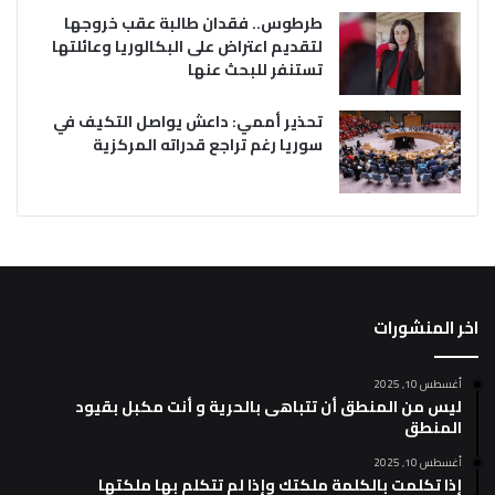
طرطوس.. فقدان طالبة عقب خروجها
لتقديم اعتراض على البكالوريا وعائلتها
تستنفر للبحث عنها
تحذير أممي: داعش يواصل التكيف في
سوريا رغم تراجع قدراته المركزية
اخر المنشورات
أغسطس 10, 2025
ليس من المنطق أن تتباهى بالحرية و أنت مكبل بقيود
المنطق
أغسطس 10, 2025
إذا تكلمت بالكلمة ملكتك وإذا لم تتكلم بها ملكتها