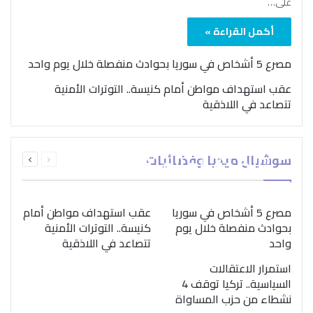
على…
أكمل القراءة »
مصرع 5 أشخاص في سوريا بحوادث منفصلة خلال يوم واحد
عقب استهداف مواطن أمام كنيسة.. التوترات الأمنية
تتصاعد في اللاذقية
بمناسبة اليوم الدولي..
السابقة
التالية
سوشيال ميديا وفضائيات
“الصحة العالمية” تؤكد
الصفحة
الصفحة
ضرورة اتباع نهج متكامل
لمواجهة إدمان المخدرات
مصرع 5 أشخاص في سوريا
عقب استهداف مواطن أمام
بحوادث منفصلة خلال يوم
كنيسة.. التوترات الأمنية
واحد
تتصاعد في اللاذقية
استمرار الاعتقالات
السياسية.. تركيا توقف 4
نشطاء من حزب المساواة