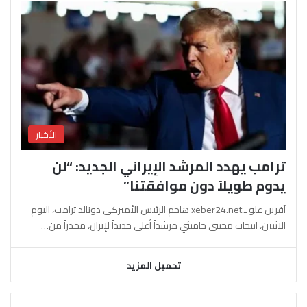
الأخبار
ترامب يهدد المرشد الإيراني الجديد: “لن
يدوم طويلاً دون موافقتنا”
آفرين علو ـ xeber24.net هاجم الرئيس الأميركي دونالد ترامب، اليوم
الاثنين، انتخاب مجتبى خامنئي مرشداً أعلى جديداً لإيران، محذراً من…
تحميل المزيد
السابقة
التالية