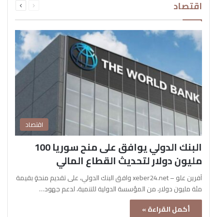
اقتصاد
الصفحة
الصفحة
اقتصاد
البنك الدولي يوافق على منح سوريا 100
مليون دولار لتحديث القطاع المالي
آفرين علو – xeber24.net وافق البنك الدولي، على تقديم منحةٍ بقيمة
مئة مليون دولار، من المؤسسة الدولية للتنمية، لدعم جهود…
أكمل القراءة »