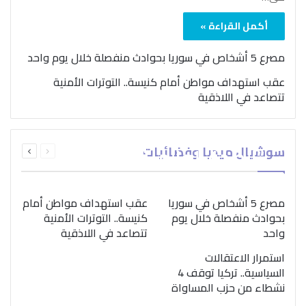
أكمل القراءة »
مصرع 5 أشخاص في سوريا بحوادث منفصلة خلال يوم واحد
عقب استهداف مواطن أمام كنيسة.. التوترات الأمنية
تتصاعد في اللاذقية
بمناسبة اليوم الدولي..
السابقة
التالية
سوشيال ميديا وفضائيات
“الصحة العالمية” تؤكد
الصفحة
الصفحة
ضرورة اتباع نهج متكامل
لمواجهة إدمان المخدرات
مصرع 5 أشخاص في سوريا
عقب استهداف مواطن أمام
بحوادث منفصلة خلال يوم
كنيسة.. التوترات الأمنية
واحد
تتصاعد في اللاذقية
استمرار الاعتقالات
السياسية.. تركيا توقف 4
نشطاء من حزب المساواة