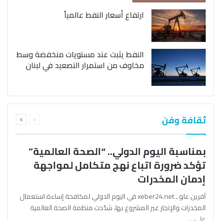
ارتفاع أسعار النفط عالمياً
النفط يثبت عند مستويات منخفضة وسط
مخاوف من استمرار التصعيد في لبنان
السابقة
التالية
ثقافة وفن
الصفحة
الصفحة
بمناسبة اليوم الدولي.. “الصحة العالمية”
تؤكد ضرورة اتباع نهج متكامل لمواجهة
إدمان المخدرات
آفرين علو ـ xeber24.net في اليوم الدولي لمكافحة إساءة استعمال
المخدرات والإتجار غير المشروع بها، شدّدت منظمة الصحة العالمية
على…