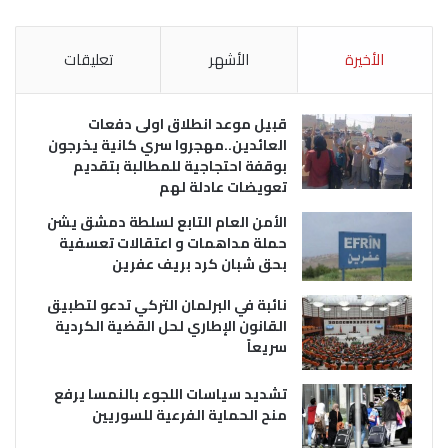
الأخيرة
الأشهر
تعليقات
قبيل موعد انطلاق اولى دفعات
العائدين..مهجروا سري كانية يخرجون
بوقفة احتجاجية للمطالبة بتقديم
تعويضات عادلة لهم
الأمن العام التابع لسلطة دمشق يشن
حملة مداهمات و اعتقالات تعسفية
بحق شبان كرد بريف عفرين
نائبة في البرلمان التركي تدعو لتطبيق
القانون الإطاري لحل القضية الكردية
سريعاً
تشديد سياسات اللجوء بالنمسا يرفع
منح الحماية الفرعية للسوريين