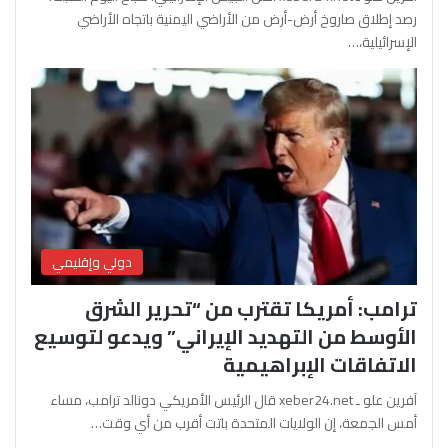
رصد إطلاق صاروخ أرض-أرض من الأراضي اليمنية باتجاه الأراضي
الإسرائيلية،…
دولي وإقليمي
ترامب: أمريكا تقترب من “تحرير الشرق
الأوسط من التهديد الإيراني” ويدعو لتوسيع
الاتفاقات الإبراهيمية
آفرين علو ـ xeber24.net قال الرئيس الأمريكي دونالد ترامب، مساء
أمس الجمعة، إن الولايات المتحدة باتت أقرب من أي وقت…