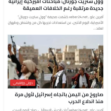
وول ستريت جورنال: مباحثات أميركية إيرانية
جديدة مرتقبة رغم الخلافات العميقة
آفرين علو ـ xeber24.net كشفت صحيفة “وول ستريت جورنال”
الأميركية، اليوم الاثنين، عن استعدادات تجريها كل من واشنطن وطهران
لعقد…
دولي وإقليمي
صاروخ من اليمن باتجاه إسرائيل لأول مرة
منذ اندلاع الحرب
آفرين علو ـ xeber24.net أعلن الجيش الإسرائيلي، صباح اليوم السبت،