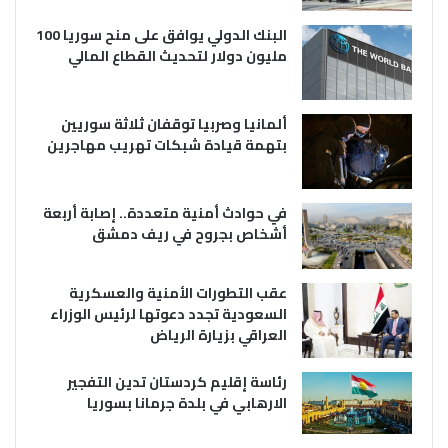
البنك الدولي يوافق على منح سوريا 100
مليون دولار لتحديث القطاع المالي
ألمانيا وصربيا توقفان ثلاثة سوريين
بتهمة قيادة شبكات تهريب مهاجرين
في حوادث أمنية متعددة.. إصابة أربعة
أشخاص بجروح في ريف دمشق
عقب التطورات الأمنية والعسكرية
السعودية تجدد دعوتها لرئيس الوزراء
العراقي بزيارة الرياض
رئاسة إقليم كردستان تدين التفجير
الارهابي في بلدة جرمانا بسوريا