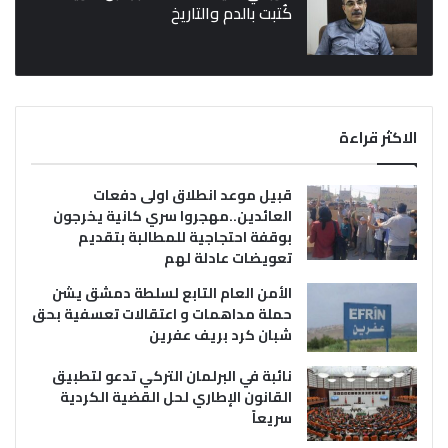
كُتبت بالدم والتاريخ
الاكثر قراءة
قبيل موعد انطلاق اولى دفعات
العائدين..مهجروا سري كانية يخرجون
بوقفة احتجاجية للمطالبة بتقديم
تعويضات عادلة لهم
الأمن العام التابع لسلطة دمشق يشن
حملة مداهمات و اعتقالات تعسفية بحق
شبان كرد بريف عفرين
نائبة في البرلمان التركي تدعو لتطبيق
القانون الإطاري لحل القضية الكردية
سريعاً