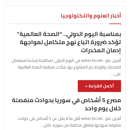
أخبار العلوم والتكنولوجيا
بمناسبة اليوم الدولي.. “الصحة العالمية”
تؤكد ضرورة اتباع نهج متكامل لمواجهة
إدمان المخدرات
آفرين علو ـ xeber24.net في اليوم الدولي لمكافحة إساءة استعمال
المخدرات والإتجار غير المشروع بها، شدّدت منظمة الصحة العالمية
على…
أكمل القراءة »
مصرع 5 أشخاص في سوريا بحوادث منفصلة
خلال يوم واحد
آفرين علو ـ xeber24.net قُتل ما لا يقل عن 5 أشخاص في حوادث
متفرقة شهدتها مناطق مختلفة من سوريا، خلال…