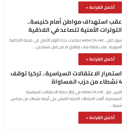
أكمل القراءة »
عقب استهداف مواطن أمام كنيسة..
التوترات الأمنية تتصاعد في اللاذقية
سوز خليل ـ xeber24.net تصاعدت حدة التوتر الأمني في مدينة اللاذقية
السورية، عقب إصابة شاب بإطلاق نار من قبل مسلحين…
أكمل القراءة »
استمرار الاعتقالات السياسية.. تركيا توقف
4 نشطاء من حزب المساواة
آفرين علو ـ xeber24.net في إطار حملة الاعتقالات السياسية
المستمرة، ألقت السلطات التركية القبض على أربعة نشطاء من مجلس
شبيبة…
أكمل القراءة »