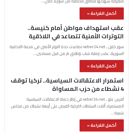
متفرقة شهدتها مناطق مختلفة من سوريا، خلال…
أكمل القراءة »
عقب استهداف مواطن أمام كنيسة..
التوترات الأمنية تتصاعد في اللاذقية
سوز خليل ـ xeber24.net تصاعدت حدة التوتر الأمني في مدينة اللاذقية
السورية، عقب إصابة شاب بإطلاق نار من قبل مسلحين…
أكمل القراءة »
استمرار الاعتقالات السياسية.. تركيا توقف
4 نشطاء من حزب المساواة
آفرين علو ـ xeber24.net في إطار حملة الاعتقالات السياسية
المستمرة، ألقت السلطات التركية القبض على أربعة نشطاء من مجلس
شبيبة…
أكمل القراءة »