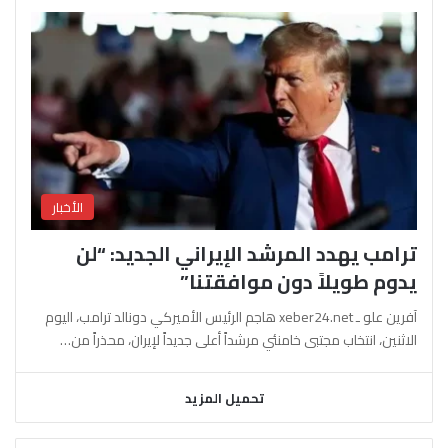
الأخبار
ترامب يهدد المرشد الإيراني الجديد: “لن
يدوم طويلاً دون موافقتنا”
آفرين علو ـ xeber24.net هاجم الرئيس الأميركي دونالد ترامب، اليوم
الاثنين، انتخاب مجتبى خامنئي مرشداً أعلى جديداً لإيران، محذراً من…
تحميل المزيد