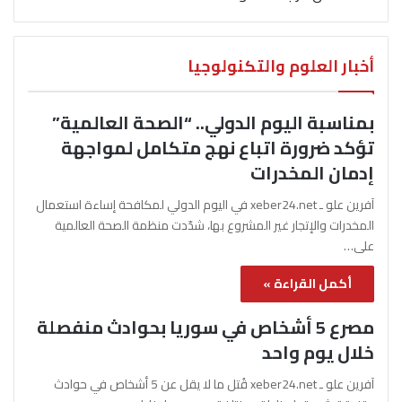
أخبار العلوم والتكنولوجيا
بمناسبة اليوم الدولي.. “الصحة العالمية”
تؤكد ضرورة اتباع نهج متكامل لمواجهة
إدمان المخدرات
آفرين علو ـ xeber24.net في اليوم الدولي لمكافحة إساءة استعمال
المخدرات والإتجار غير المشروع بها، شدّدت منظمة الصحة العالمية
على…
أكمل القراءة »
مصرع 5 أشخاص في سوريا بحوادث منفصلة
خلال يوم واحد
آفرين علو ـ xeber24.net قُتل ما لا يقل عن 5 أشخاص في حوادث