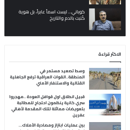
كوباني… ليست اسماً عابراً، بل هوية
كُتبت بالدم والتاريخ
الاكثر قراءة
وسط تصعيد مستمر في
المنطقة..القوات العراقية ترفع الجاهلية
القتالية والاستنفار الأمني
قبيل انطلاق اول قوافل العودة ..مهجروا
سري كانية ينظمون احتجاج للمطالبة
بتعويضات مماثلة لتلك المقدمة لأهالي
عفرين
بين عمليات ابتزاز ومصادرة الأملاك…