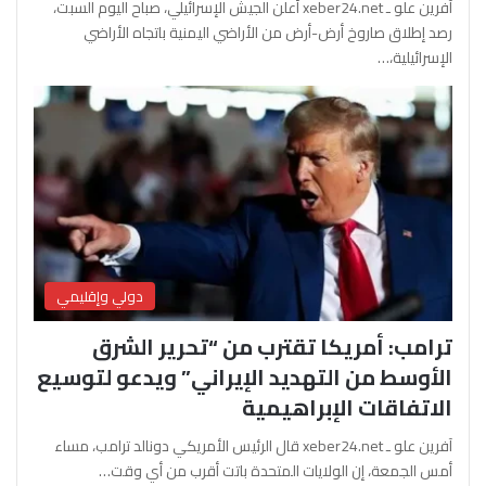
آفرين علو ـ xeber24.net أعلن الجيش الإسرائيلي، صباح اليوم السبت،
رصد إطلاق صاروخ أرض-أرض من الأراضي اليمنية باتجاه الأراضي
الإسرائيلية،…
دولي وإقليمي
ترامب: أمريكا تقترب من “تحرير الشرق
الأوسط من التهديد الإيراني” ويدعو لتوسيع
الاتفاقات الإبراهيمية
آفرين علو ـ xeber24.net قال الرئيس الأمريكي دونالد ترامب، مساء
أمس الجمعة، إن الولايات المتحدة باتت أقرب من أي وقت…