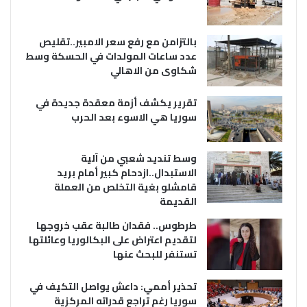
بالتزامن مع رفع سعر الامبير..تقليص
عدد ساعات المولدات في الحسكة وسط
شكاوى من الاهالي
تقرير يكشف أزمة معقدة جديدة في
سوريا هي الاسوء بعد الحرب
وسط تنديد شعبي من آلية
الاستبدال..ازدحام كبير أمام بريد
قامشلو بغية التخلص من العملة
القديمة
طرطوس.. فقدان طالبة عقب خروجها
لتقديم اعتراض على البكالوريا وعائلتها
تستنفر للبحث عنها
تحذير أممي: داعش يواصل التكيف في
سوريا رغم تراجع قدراته المركزية