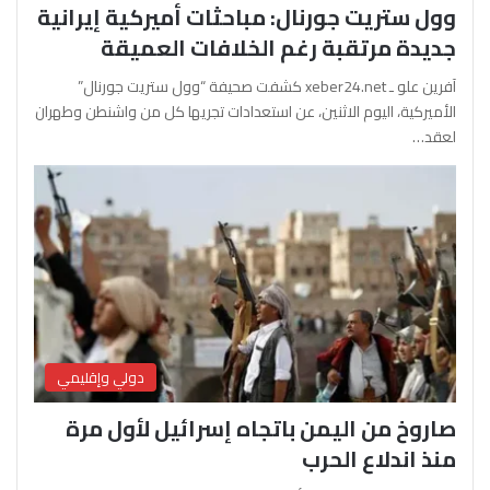
وول ستريت جورنال: مباحثات أميركية إيرانية
جديدة مرتقبة رغم الخلافات العميقة
آفرين علو ـ xeber24.net كشفت صحيفة “وول ستريت جورنال”
الأميركية، اليوم الاثنين، عن استعدادات تجريها كل من واشنطن وطهران
لعقد…
دولي وإقليمي
صاروخ من اليمن باتجاه إسرائيل لأول مرة
منذ اندلاع الحرب