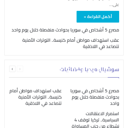
على…
أكمل القراءة »
مصرع 5 أشخاص في سوريا بحوادث منفصلة خلال يوم واحد
عقب استهداف مواطن أمام كنيسة.. التوترات الأمنية
تتصاعد في اللاذقية
بمناسبة اليوم الدولي..
السابقة
التالية
سوشيال ميديا وفضائيات
“الصحة العالمية” تؤكد
الصفحة
الصفحة
ضرورة اتباع نهج متكامل
لمواجهة إدمان المخدرات
مصرع 5 أشخاص في سوريا
عقب استهداف مواطن أمام
بحوادث منفصلة خلال يوم
كنيسة.. التوترات الأمنية
واحد
تتصاعد في اللاذقية
استمرار الاعتقالات
السياسية.. تركيا توقف 4
نشطاء من حزب المساواة