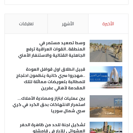
الأخيرة
الأشهر
تعليقات
وسط تصعيد مستمر في
المنطقة..القوات العراقية ترفع
الجاهلية القتالية والاستنفار الأمني
قبيل انطلاق اول قوافل العودة
..مهجروا سري كانية ينظمون احتجاج
للمطالبة بتعويضات مماثلة لتلك
المقدمة لأهالي عفرين
بين عمليات ابتزاز ومصادرة الأملاك…
استمرار الانتهاكات بحق الكرد في كري
سبي شمال سوريا
تشكيل لجنة للحد من ظاهرة الحفر
العشوائي للآبار في قامشلو