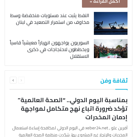
أكمل القراءة »
النفط يثبت عند مستويات منخفضة وسط
مخاوف من استمرار التصعيد في لبنان
السوريون يواجهون انهياراً معيشياً قاسياً
ويخططون لاحتجاجات في ذكرى
الاستقلال
السابقة
التالية
ثقافة وفن
الصفحة
الصفحة
بمناسبة اليوم الدولي.. “الصحة العالمية”
تؤكد ضرورة اتباع نهج متكامل لمواجهة
إدمان المخدرات
آفرين علو ـ xeber24.net في اليوم الدولي لمكافحة إساءة استعمال
المخدرات والإتجار غير المشروع بها، شدّدت منظمة الصحة العالمية