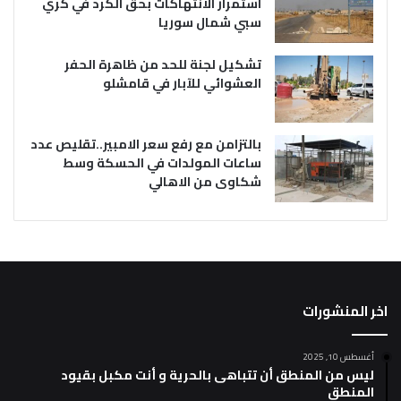
استمرار الانتهاكات بحق الكرد في كري
سبي شمال سوريا
تشكيل لجنة للحد من ظاهرة الحفر
العشوائي للآبار في قامشلو
بالتزامن مع رفع سعر الامبير..تقليص عدد
ساعات المولدات في الحسكة وسط
شكاوى من الاهالي
اخر المنشورات
أغسطس 10, 2025
ليس من المنطق أن تتباهى بالحرية و أنت مكبل بقيود
المنطق