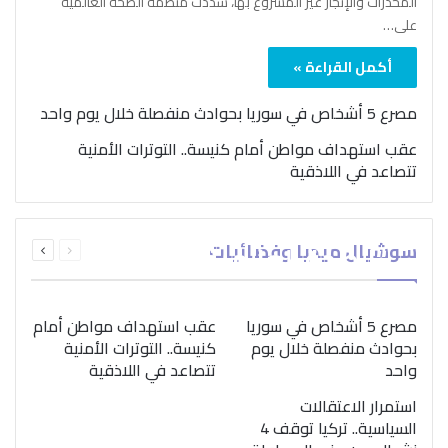
المخدرات والإتجار غير المشروع بها، شدّدت منظمة الصحة العالمية
على…
أكمل القراءة »
مصرع 5 أشخاص في سوريا بحوادث منفصلة خلال يوم واحد
عقب استهداف مواطن أمام كنيسة.. التوترات الأمنية
تتصاعد في اللاذقية
بمناسبة اليوم الدولي..
السابقة
التالية
سوشيال ميديا وفضائيات
“الصحة العالمية” تؤكد
الصفحة
الصفحة
ضرورة اتباع نهج متكامل
لمواجهة إدمان المخدرات
مصرع 5 أشخاص في سوريا
عقب استهداف مواطن أمام
بحوادث منفصلة خلال يوم
كنيسة.. التوترات الأمنية
واحد
تتصاعد في اللاذقية
استمرار الاعتقالات
السياسية.. تركيا توقف 4