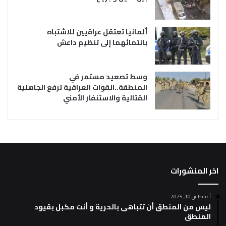
ألمانيا تعتقل عراقيين للاشتباه
بانتمائهما إلى تنظيم داعش
وسط تصعيد مستمر في
المنطقة..القوات العراقية ترفع الجاهلية
القتالية والاستنفار الأمني
اخر المنشورات
أغسطس 10, 2025
ليس من المنطق أن تتباهى بالحرية و أنت مكبل بقيود
المنطق