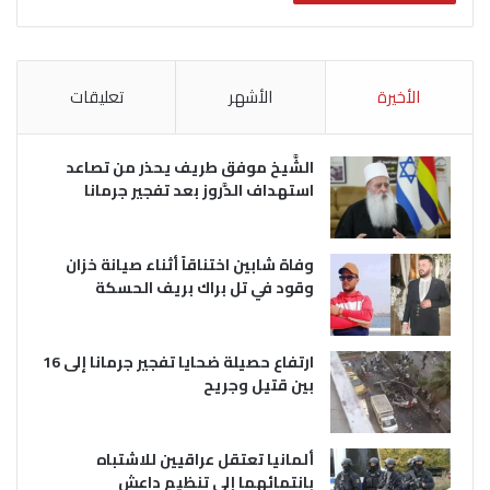
الأخيرة
الأشهر
تعليقات
الشَّيخ موفق طريف يحذر من تصاعد
استهداف الدَّروز بعد تفجير جرمانا
وفاة شابين اختناقاً أثناء صيانة خزان
وقود في تل براك بريف الحسكة
ارتفاع حصيلة ضحايا تفجير جرمانا إلى 16
بين قتيل وجريح
ألمانيا تعتقل عراقيين للاشتباه
بانتمائهما إلى تنظيم داعش