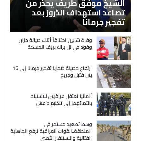
الشَّيخ موفق طريف يحذر من
تصاعد استهداف الدَّروز بعد
تفجير جرمانا
وفاة شابين اختناقاً أثناء صيانة خزان
وقود في تل براك بريف الحسكة
ارتفاع حصيلة ضحايا تفجير جرمانا إلى 16
بين قتيل وجريح
ألمانيا تعتقل عراقيين للاشتباه
بانتمائهما إلى تنظيم داعش
وسط تصعيد مستمر في
المنطقة..القوات العراقية ترفع الجاهلية
القتالية والاستنفار الأمني