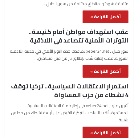
متفرقة شهدتها مناطق مختلفة من سوريا، خلال…
أكمل القراءة »
عقب استهداف مواطن أمام كنيسة..
التوترات الأمنية تتصاعد في اللاذقية
سوز خليل ـ xeber24.net تصاعدت حدة التوتر الأمني في مدينة اللاذقية
السورية، عقب إصابة شاب بإطلاق نار من قبل مسلحين…
أكمل القراءة »
استمرار الاعتقالات السياسية.. تركيا توقف
4 نشطاء من حزب المساواة
آفرين علو ـ xeber24.net في إطار حملة الاعتقالات السياسية
المستمرة، ألقت السلطات التركية القبض على أربعة نشطاء من مجلس
شبيبة…
أكمل القراءة »