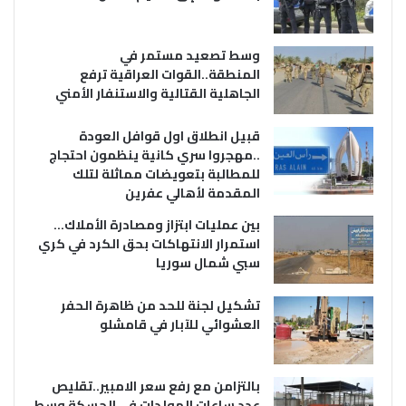
وسط تصعيد مستمر في
المنطقة..القوات العراقية ترفع
الجاهلية القتالية والاستنفار الأمني
قبيل انطلاق اول قوافل العودة
..مهجروا سري كانية ينظمون احتجاج
للمطالبة بتعويضات مماثلة لتلك
المقدمة لأهالي عفرين
بين عمليات ابتزاز ومصادرة الأملاك…
استمرار الانتهاكات بحق الكرد في كري
سبي شمال سوريا
تشكيل لجنة للحد من ظاهرة الحفر
العشوائي للآبار في قامشلو
بالتزامن مع رفع سعر الامبير..تقليص
عدد ساعات المولدات في الحسكة وسط