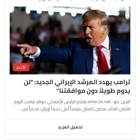
الأخبار
ترامب يهدد المرشد الإيراني الجديد: “لن
يدوم طويلاً دون موافقتنا”
آفرين علو ـ xeber24.net هاجم الرئيس الأميركي دونالد ترامب، اليوم
الاثنين، انتخاب مجتبى خامنئي مرشداً أعلى جديداً لإيران، محذراً من…
تحميل المزيد