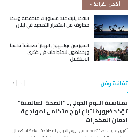
أكمل القراءة »
النفط يثبت عند مستويات منخفضة وسط
مخاوف من استمرار التصعيد في لبنان
السوريون يواجهون انهياراً معيشياً قاسياً
ويخططون لاحتجاجات في ذكرى
الاستقلال
السابقة
التالية
ثقافة وفن
الصفحة
الصفحة
بمناسبة اليوم الدولي.. “الصحة العالمية”
تؤكد ضرورة اتباع نهج متكامل لمواجهة
إدمان المخدرات
آفرين علو ـ xeber24.net في اليوم الدولي لمكافحة إساءة استعمال