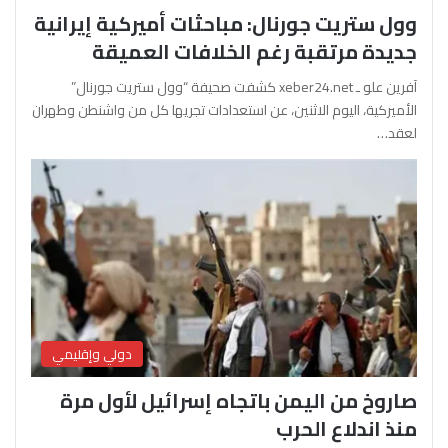
وول ستريت جورنال: مباحثات أميركية إيرانية
جديدة مرتقبة رغم الخلافات العميقة
آفرين علو ـ xeber24.net كشفت صحيفة “وول ستريت جورنال”
الأميركية، اليوم الاثنين، عن استعدادات تجريها كل من واشنطن وطهران
لعقد…
دولي وإقليمي
صاروخ من اليمن باتجاه إسرائيل لأول مرة
منذ اندلاع الحرب