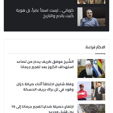
كوباني… ليست اسماً عابراً، بل هوية
كُتبت بالدم والتاريخ
الاكثر قراءة
الشَّيخ موفق طريف يحذر من تصاعد
استهداف الدَّروز بعد تفجير جرمانا
وفاة شابين اختناقاً أثناء صيانة خزان
وقود في تل براك بريف الحسكة
ارتفاع حصيلة ضحايا تفجير جرمانا إلى 16
بين قتيل وجريح