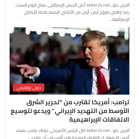
آفرين علو ـ xeber24.net أعلن الجيش الإسرائيلي، صباح اليوم السبت،
رصد إطلاق صاروخ أرض-أرض من الأراضي اليمنية باتجاه الأراضي
الإسرائيلية،…
دولي وإقليمي
ترامب: أمريكا تقترب من “تحرير الشرق
الأوسط من التهديد الإيراني” ويدعو لتوسيع
الاتفاقات الإبراهيمية
آفرين علو ـ xeber24.net قال الرئيس الأمريكي دونالد ترامب، مساء
أمس الجمعة، إن الولايات المتحدة باتت أقرب من أي وقت…