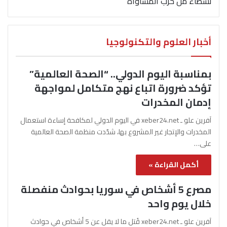
نشطاء من حزب المساواة
أخبار العلوم والتكنولوجيا
بمناسبة اليوم الدولي.. “الصحة العالمية”
تؤكد ضرورة اتباع نهج متكامل لمواجهة
إدمان المخدرات
آفرين علو ـ xeber24.net في اليوم الدولي لمكافحة إساءة استعمال
المخدرات والإتجار غير المشروع بها، شدّدت منظمة الصحة العالمية
على…
أكمل القراءة »
مصرع 5 أشخاص في سوريا بحوادث منفصلة
خلال يوم واحد
آفرين علو ـ xeber24.net قُتل ما لا يقل عن 5 أشخاص في حوادث