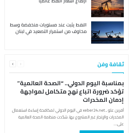
ارتفاع أسعار النفط عالمياً
النفط يثبت عند مستويات منخفضة وسط
مخاوف من استمرار التصعيد في لبنان
السابقة
التالية
ثقافة وفن
الصفحة
الصفحة
بمناسبة اليوم الدولي.. “الصحة العالمية”
تؤكد ضرورة اتباع نهج متكامل لمواجهة
إدمان المخدرات
آفرين علو ـ xeber24.net في اليوم الدولي لمكافحة إساءة استعمال
المخدرات والإتجار غير المشروع بها، شدّدت منظمة الصحة العالمية
على…