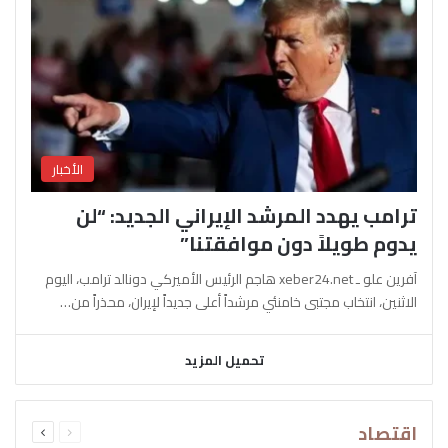
الأخبار
ترامب يهدد المرشد الإيراني الجديد: “لن
يدوم طويلاً دون موافقتنا”
آفرين علو ـ xeber24.net هاجم الرئيس الأميركي دونالد ترامب، اليوم
الاثنين، انتخاب مجتبى خامنئي مرشداً أعلى جديداً لإيران، محذراً من…
تحميل المزيد
السابقة
التالية
اقتصاد
الصفحة
الصفحة