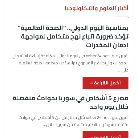
أخبار العلوم والتكنولوجيا
بمناسبة اليوم الدولي.. “الصحة العالمية”
تؤكد ضرورة اتباع نهج متكامل لمواجهة
إدمان المخدرات
آفرين علو ـ xeber24.net في اليوم الدولي لمكافحة إساءة استعمال
المخدرات والإتجار غير المشروع بها، شدّدت منظمة الصحة العالمية
على…
أكمل القراءة »
مصرع 5 أشخاص في سوريا بحوادث منفصلة
خلال يوم واحد
آفرين علو ـ xeber24.net قُتل ما لا يقل عن 5 أشخاص في حوادث
متفرقة شهدتها مناطق مختلفة من سوريا، خلال…
أكمل القراءة »