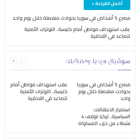
أكمل القراءة »
مصرع 5 أشخاص في سوريا بحوادث منفصلة خلال يوم واحد
عقب استهداف مواطن أمام كنيسة.. التوترات الأمنية
تتصاعد في اللاذقية
بمناسبة اليوم الدولي..
السابقة
التالية
سوشيال ميديا وفضائيات
“الصحة العالمية” تؤكد
الصفحة
الصفحة
ضرورة اتباع نهج متكامل
لمواجهة إدمان المخدرات
مصرع 5 أشخاص في سوريا
عقب استهداف مواطن أمام
بحوادث منفصلة خلال يوم
كنيسة.. التوترات الأمنية
واحد
تتصاعد في اللاذقية
استمرار الاعتقالات
السياسية.. تركيا توقف 4
نشطاء من حزب المساواة