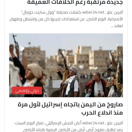
جديدة مرتقبة رغم الخلافات العميقة
آفرين علو ـ xeber24.net كشفت صحيفة “وول ستريت جورنال”
الأميركية، اليوم الاثنين، عن استعدادات تجريها كل من واشنطن وطهران
لعقد…
دولي وإقليمي
صاروخ من اليمن باتجاه إسرائيل لأول مرة
منذ اندلاع الحرب
آفرين علو ـ xeber24.net أعلن الجيش الإسرائيلي، صباح اليوم السبت،
رصد إطلاق صاروخ أرض-أرض من الأراضي اليمنية باتجاه الأراضي