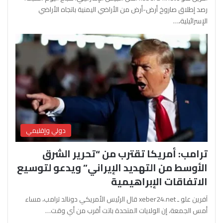
رصد إطلاق صاروخ أرض-أرض من الأراضي اليمنية باتجاه الأراضي
الإسرائيلية،…
دولي وإقليمي
ترامب: أمريكا تقترب من “تحرير الشرق
الأوسط من التهديد الإيراني” ويدعو لتوسيع
الاتفاقات الإبراهيمية
آفرين علو ـ xeber24.net قال الرئيس الأمريكي دونالد ترامب، مساء
أمس الجمعة، إن الولايات المتحدة باتت أقرب من أي وقت…