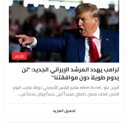
الأخبار
ترامب يهدد المرشد الإيراني الجديد: “لن
يدوم طويلاً دون موافقتنا”
آفرين علو ـ xeber24.net هاجم الرئيس الأميركي دونالد ترامب، اليوم
الاثنين، انتخاب مجتبى خامنئي مرشداً أعلى جديداً لإيران، محذراً من…
تحميل المزيد
السابقة
التالية