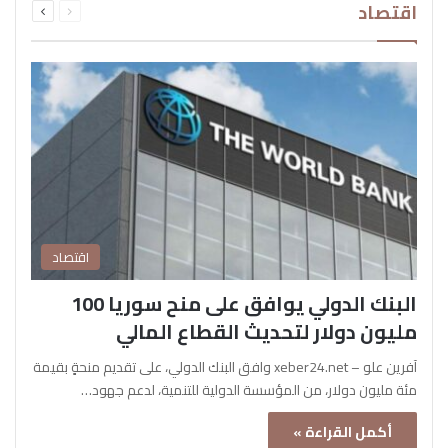
اقتصاد
الصفحة
الصفحة
اقتصاد
البنك الدولي يوافق على منح سوريا 100
مليون دولار لتحديث القطاع المالي
آفرين علو – xeber24.net وافق البنك الدولي، على تقديم منحةٍ بقيمة
مئة مليون دولار، من المؤسسة الدولية للتنمية، لدعم جهود…
أكمل القراءة »