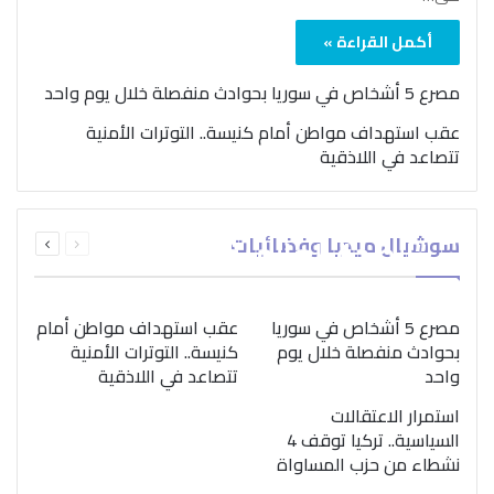
أكمل القراءة »
مصرع 5 أشخاص في سوريا بحوادث منفصلة خلال يوم واحد
عقب استهداف مواطن أمام كنيسة.. التوترات الأمنية
تتصاعد في اللاذقية
بمناسبة اليوم الدولي..
السابقة
التالية
سوشيال ميديا وفضائيات
“الصحة العالمية” تؤكد
الصفحة
الصفحة
ضرورة اتباع نهج متكامل
لمواجهة إدمان المخدرات
مصرع 5 أشخاص في سوريا
عقب استهداف مواطن أمام
بحوادث منفصلة خلال يوم
كنيسة.. التوترات الأمنية
واحد
تتصاعد في اللاذقية
استمرار الاعتقالات
السياسية.. تركيا توقف 4
نشطاء من حزب المساواة