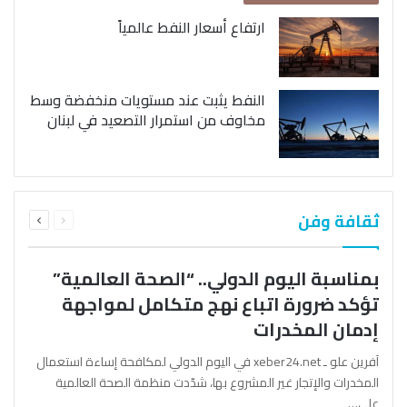
ارتفاع أسعار النفط عالمياً
النفط يثبت عند مستويات منخفضة وسط
مخاوف من استمرار التصعيد في لبنان
السابقة
التالية
ثقافة وفن
الصفحة
الصفحة
بمناسبة اليوم الدولي.. “الصحة العالمية”
تؤكد ضرورة اتباع نهج متكامل لمواجهة
إدمان المخدرات
آفرين علو ـ xeber24.net في اليوم الدولي لمكافحة إساءة استعمال
المخدرات والإتجار غير المشروع بها، شدّدت منظمة الصحة العالمية
على…