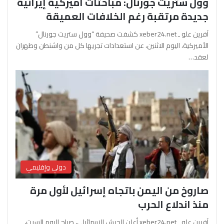
وول ستريت جورنال: مباحثات أميركية إيرانية
جديدة مرتقبة رغم الخلافات العميقة
آفرين علو ـ xeber24.net كشفت صحيفة “وول ستريت جورنال”
الأميركية، اليوم الاثنين، عن استعدادات تجريها كل من واشنطن وطهران
لعقد…
دولي وإقليمي
صاروخ من اليمن باتجاه إسرائيل لأول مرة
منذ اندلاع الحرب
آفرين علو ـ xeber24.net أعلن الجيش الإسرائيلي، صباح اليوم السبت،