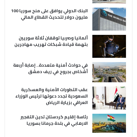
البنك الدولي يوافق على منح سوريا 100
مليون دولار لتحديث القطاع المالي
ألمانيا وصربيا توقفان ثلاثة سوريين
بتهمة قيادة شبكات تهريب مهاجرين
في حوادث أمنية متعددة.. إصابة أربعة
أشخاص بجروح في ريف دمشق
عقب التطورات الأمنية والعسكرية
السعودية تجدد دعوتها لرئيس الوزراء
العراقي بزيارة الرياض
رئاسة إقليم كردستان تدين التفجير
الارهابي في بلدة جرمانا بسوريا