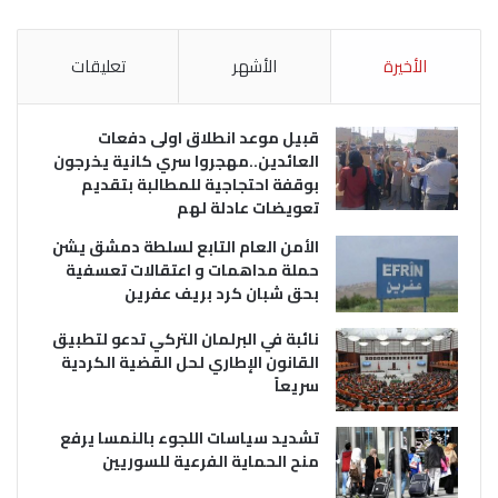
الأخيرة
الأشهر
تعليقات
قبيل موعد انطلاق اولى دفعات
العائدين..مهجروا سري كانية يخرجون
بوقفة احتجاجية للمطالبة بتقديم
تعويضات عادلة لهم
الأمن العام التابع لسلطة دمشق يشن
حملة مداهمات و اعتقالات تعسفية
بحق شبان كرد بريف عفرين
نائبة في البرلمان التركي تدعو لتطبيق
القانون الإطاري لحل القضية الكردية
سريعاً
تشديد سياسات اللجوء بالنمسا يرفع
منح الحماية الفرعية للسوريين