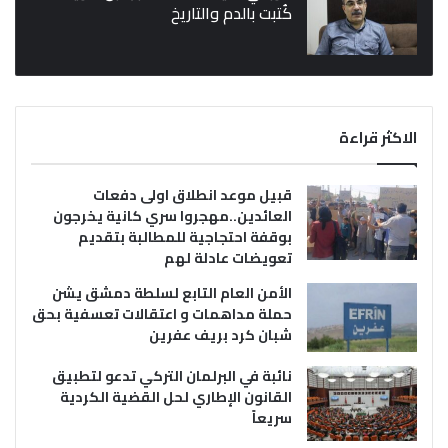
كُتبت بالدم والتاريخ
الاكثر قراءة
قبيل موعد انطلاق اولى دفعات
العائدين..مهجروا سري كانية يخرجون
بوقفة احتجاجية للمطالبة بتقديم
تعويضات عادلة لهم
الأمن العام التابع لسلطة دمشق يشن
حملة مداهمات و اعتقالات تعسفية بحق
شبان كرد بريف عفرين
نائبة في البرلمان التركي تدعو لتطبيق
القانون الإطاري لحل القضية الكردية
سريعاً