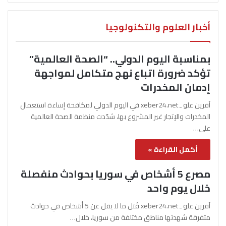
أخبار العلوم والتكنولوجيا
بمناسبة اليوم الدولي.. “الصحة العالمية”
تؤكد ضرورة اتباع نهج متكامل لمواجهة
إدمان المخدرات
آفرين علو ـ xeber24.net في اليوم الدولي لمكافحة إساءة استعمال
المخدرات والإتجار غير المشروع بها، شدّدت منظمة الصحة العالمية
على…
أكمل القراءة »
مصرع 5 أشخاص في سوريا بحوادث منفصلة
خلال يوم واحد
آفرين علو ـ xeber24.net قُتل ما لا يقل عن 5 أشخاص في حوادث
متفرقة شهدتها مناطق مختلفة من سوريا، خلال…