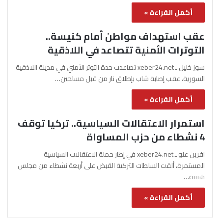
أكمل القراءة »
عقب استهداف مواطن أمام كنيسة..
التوترات الأمنية تتصاعد في اللاذقية
سوز خليل ـ xeber24.net تصاعدت حدة التوتر الأمني في مدينة اللاذقية
السورية، عقب إصابة شاب بإطلاق نار من قبل مسلحين…
أكمل القراءة »
استمرار الاعتقالات السياسية.. تركيا توقف
4 نشطاء من حزب المساواة
آفرين علو ـ xeber24.net في إطار حملة الاعتقالات السياسية
المستمرة، ألقت السلطات التركية القبض على أربعة نشطاء من مجلس
شبيبة…
أكمل القراءة »