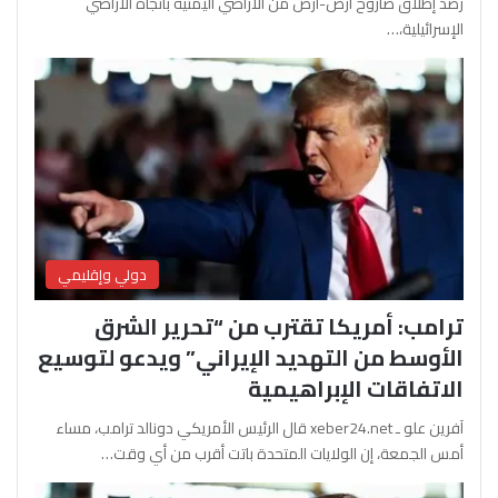
رصد إطلاق صاروخ أرض-أرض من الأراضي اليمنية باتجاه الأراضي
الإسرائيلية،…
دولي وإقليمي
ترامب: أمريكا تقترب من “تحرير الشرق
الأوسط من التهديد الإيراني” ويدعو لتوسيع
الاتفاقات الإبراهيمية
آفرين علو ـ xeber24.net قال الرئيس الأمريكي دونالد ترامب، مساء
أمس الجمعة، إن الولايات المتحدة باتت أقرب من أي وقت…