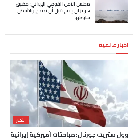
مجلس الأمن القومي الإيراني: مضيق
هرمز لن يفتح قبل أن تصحح واشنطن
سلوكها
اخبار عالمية
الأخبار
وول ستريت جورنال: مباحثات أميركية إيرانية