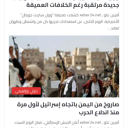
جديدة مرتقبة رغم الخلافات العميقة
آفرين علو ـ xeber24.net كشفت صحيفة “وول ستريت جورنال”
الأميركية، اليوم الاثنين، عن استعدادات تجريها كل من واشنطن وطهران
لعقد…
دولي وإقليمي
صاروخ من اليمن باتجاه إسرائيل لأول مرة
منذ اندلاع الحرب
آفرين علو ـ xeber24.net أعلن الجيش الإسرائيلي، صباح اليوم السبت،