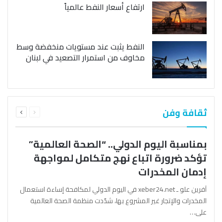
ارتفاع أسعار النفط عالمياً
النفط يثبت عند مستويات منخفضة وسط
مخاوف من استمرار التصعيد في لبنان
السابقة
التالية
ثقافة وفن
الصفحة
الصفحة
بمناسبة اليوم الدولي.. “الصحة العالمية”
تؤكد ضرورة اتباع نهج متكامل لمواجهة
إدمان المخدرات
آفرين علو ـ xeber24.net في اليوم الدولي لمكافحة إساءة استعمال
المخدرات والإتجار غير المشروع بها، شدّدت منظمة الصحة العالمية
على…