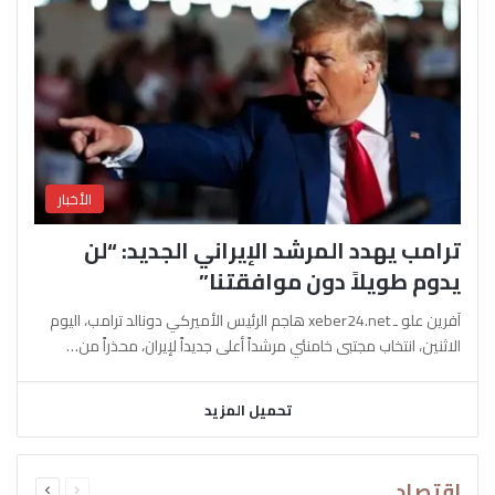
الأخبار
ترامب يهدد المرشد الإيراني الجديد: “لن
يدوم طويلاً دون موافقتنا”
آفرين علو ـ xeber24.net هاجم الرئيس الأميركي دونالد ترامب، اليوم
الاثنين، انتخاب مجتبى خامنئي مرشداً أعلى جديداً لإيران، محذراً من…
تحميل المزيد
السابقة
التالية
اقتصاد
الصفحة
الصفحة