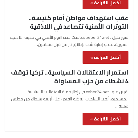
أكمل القراءة »
عقب استهداف مواطن أمام كنيسة..
التوترات الأمنية تتصاعد في اللاذقية
سوز خليل ـ xeber24.net تصاعدت حدة التوتر الأمني في مدينة اللاذقية
السورية، عقب إصابة شاب بإطلاق نار من قبل مسلحين…
أكمل القراءة »
استمرار الاعتقالات السياسية.. تركيا توقف
4 نشطاء من حزب المساواة
آفرين علو ـ xeber24.net في إطار حملة الاعتقالات السياسية
المستمرة، ألقت السلطات التركية القبض على أربعة نشطاء من مجلس
شبيبة…
أكمل القراءة »