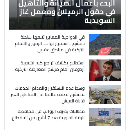
البدء بأعمال الصيانة والتأهيل
في حقول الرميلان ومعمل غاز
السويدية
في ازدواجية المعايير تتبعها سلطة
دمشق ..استمرار تواجد الرموز والاعلام
التركية في مناطق عفرين
استطلاع يكشف تراجع كبير لشعبية
أردوغان أمام مرشح المعارضة التركية
وسط عدم الاستقرار وانعدام الخدمات
..دمشق تصنف عالميا من المناطق الغير
قابلة للعيش
مطالبات بصرف الرواتب في محافظة
الرقة السورية بعد 7 أشهر من الانقطاع