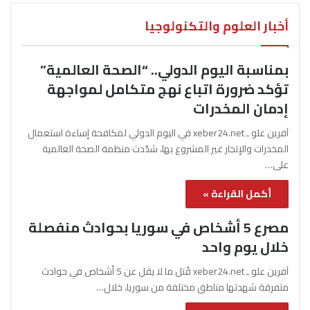
أخبار العلوم والتكنولوجيا
بمناسبة اليوم الدولي.. “الصحة العالمية”
تؤكد ضرورة اتباع نهج متكامل لمواجهة
إدمان المخدرات
آفرين علو ـ xeber24.net في اليوم الدولي لمكافحة إساءة استعمال
المخدرات والإتجار غير المشروع بها، شدّدت منظمة الصحة العالمية
على…
أكمل القراءة »
مصرع 5 أشخاص في سوريا بحوادث منفصلة
خلال يوم واحد
آفرين علو ـ xeber24.net قُتل ما لا يقل عن 5 أشخاص في حوادث
متفرقة شهدتها مناطق مختلفة من سوريا، خلال…