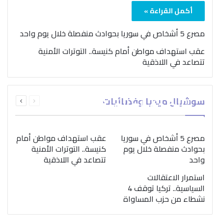
أكمل القراءة »
مصرع 5 أشخاص في سوريا بحوادث منفصلة خلال يوم واحد
عقب استهداف مواطن أمام كنيسة.. التوترات الأمنية
تتصاعد في اللاذقية
بمناسبة اليوم الدولي..
السابقة
التالية
سوشيال ميديا وفضائيات
“الصحة العالمية” تؤكد
الصفحة
الصفحة
ضرورة اتباع نهج متكامل
لمواجهة إدمان المخدرات
مصرع 5 أشخاص في سوريا
عقب استهداف مواطن أمام
بحوادث منفصلة خلال يوم
كنيسة.. التوترات الأمنية
واحد
تتصاعد في اللاذقية
استمرار الاعتقالات
السياسية.. تركيا توقف 4
نشطاء من حزب المساواة