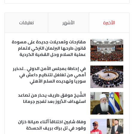
الأخيرة
الأشهر
تعليقات
مقترحات وتعديلات جديدة على مسودة
قانون طرحها البرلمان التركي لاتمام
عملية السلام وحل القضية الكردية
في إحاطة بمجلس الأمن الدولي ..تحذير
أممي من تغلغل لتنظيم داعش في
سوريا وتهديده السلم الأهلي
الشَّيخ موفق طريف يحذر من تصاعد
استهداف الدَّروز بعد تفجير جرمانا
وفاة شابين اختناقاً أثناء صيانة خزان
وقود في تل براك بريف الحسكة