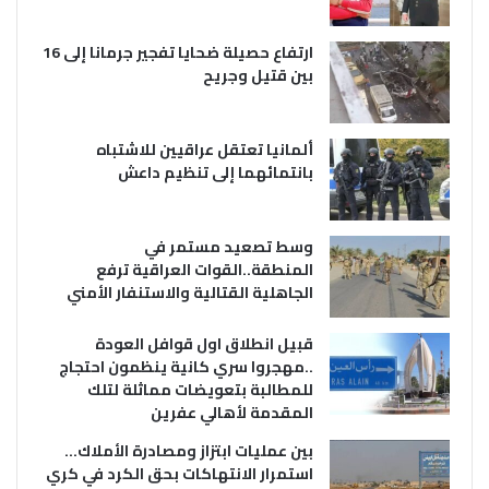
ارتفاع حصيلة ضحايا تفجير جرمانا إلى 16
بين قتيل وجريح
ألمانيا تعتقل عراقيين للاشتباه
بانتمائهما إلى تنظيم داعش
وسط تصعيد مستمر في
المنطقة..القوات العراقية ترفع
الجاهلية القتالية والاستنفار الأمني
قبيل انطلاق اول قوافل العودة
..مهجروا سري كانية ينظمون احتجاج
للمطالبة بتعويضات مماثلة لتلك
المقدمة لأهالي عفرين
بين عمليات ابتزاز ومصادرة الأملاك…
استمرار الانتهاكات بحق الكرد في كري