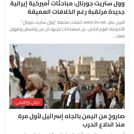
وول ستريت جورنال: مباحثات أميركية إيرانية
جديدة مرتقبة رغم الخلافات العميقة
آفرين علو ـ xeber24.net كشفت صحيفة “وول ستريت جورنال”
الأميركية، اليوم الاثنين، عن استعدادات تجريها كل من واشنطن وطهران
لعقد…
دولي وإقليمي
صاروخ من اليمن باتجاه إسرائيل لأول مرة
منذ اندلاع الحرب