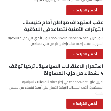
أكمل القراءة »
عقب استهداف مواطن أمام كنيسة..
التوترات الأمنية تتصاعد في اللاذقية
سوز خليل ـ xeber24.net تصاعدت حدة التوتر الأمني في مدينة اللاذقية
السورية، عقب إصابة شاب بإطلاق نار من قبل مسلحين…
أكمل القراءة »
استمرار الاعتقالات السياسية.. تركيا توقف
4 نشطاء من حزب المساواة
آفرين علو ـ xeber24.net في إطار حملة الاعتقالات السياسية
المستمرة، ألقت السلطات التركية القبض على أربعة نشطاء من مجلس
شبيبة…
أكمل القراءة »