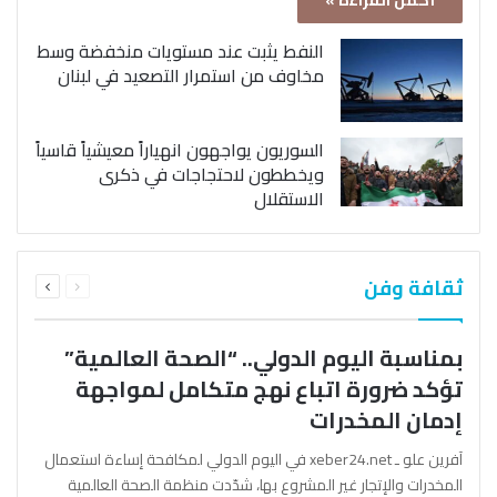
أكمل القراءة »
النفط يثبت عند مستويات منخفضة وسط
مخاوف من استمرار التصعيد في لبنان
السوريون يواجهون انهياراً معيشياً قاسياً
ويخططون لاحتجاجات في ذكرى
الاستقلال
السابقة
التالية
ثقافة وفن
الصفحة
الصفحة
بمناسبة اليوم الدولي.. “الصحة العالمية”
تؤكد ضرورة اتباع نهج متكامل لمواجهة
إدمان المخدرات
آفرين علو ـ xeber24.net في اليوم الدولي لمكافحة إساءة استعمال
المخدرات والإتجار غير المشروع بها، شدّدت منظمة الصحة العالمية