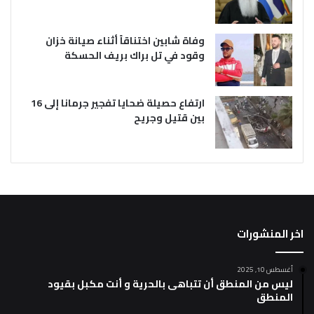
وفاة شابين اختناقاً أثناء صيانة خزان
وقود في تل براك بريف الحسكة
ارتفاع حصيلة ضحايا تفجير جرمانا إلى 16
بين قتيل وجريح
اخر المنشورات
أغسطس 10, 2025
ليس من المنطق أن تتباهى بالحرية و أنت مكبل بقيود
المنطق