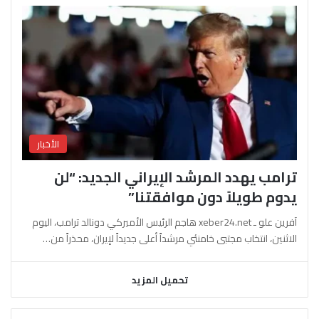
الأخبار
ترامب يهدد المرشد الإيراني الجديد: “لن
يدوم طويلاً دون موافقتنا”
آفرين علو ـ xeber24.net هاجم الرئيس الأميركي دونالد ترامب، اليوم
الاثنين، انتخاب مجتبى خامنئي مرشداً أعلى جديداً لإيران، محذراً من…
تحميل المزيد
السابقة
التالية