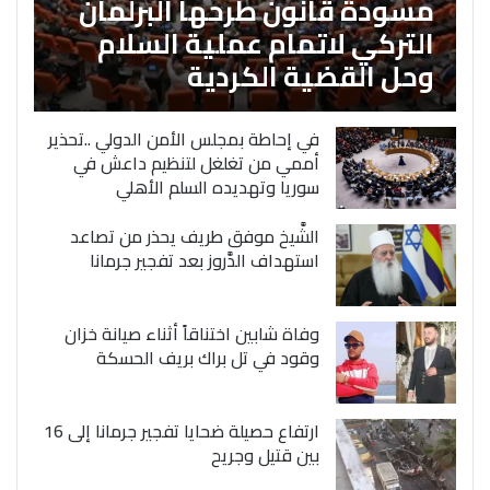
مسودة قانون طرحها البرلمان
التركي لاتمام عملية السلام
وحل القضية الكردية
في إحاطة بمجلس الأمن الدولي ..تحذير
أممي من تغلغل لتنظيم داعش في
سوريا وتهديده السلم الأهلي
الشَّيخ موفق طريف يحذر من تصاعد
استهداف الدَّروز بعد تفجير جرمانا
وفاة شابين اختناقاً أثناء صيانة خزان
وقود في تل براك بريف الحسكة
ارتفاع حصيلة ضحايا تفجير جرمانا إلى 16
بين قتيل وجريح