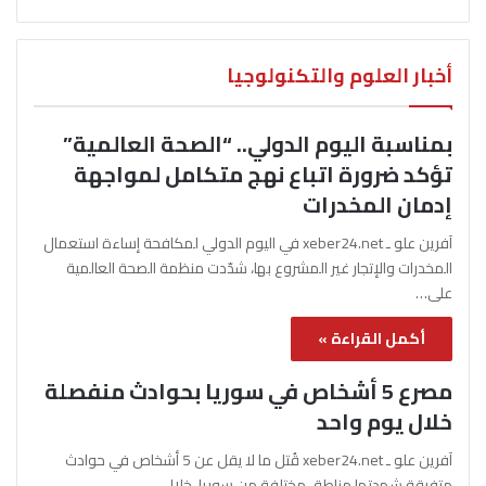
أخبار العلوم والتكنولوجيا
بمناسبة اليوم الدولي.. “الصحة العالمية”
تؤكد ضرورة اتباع نهج متكامل لمواجهة
إدمان المخدرات
آفرين علو ـ xeber24.net في اليوم الدولي لمكافحة إساءة استعمال
المخدرات والإتجار غير المشروع بها، شدّدت منظمة الصحة العالمية
على…
أكمل القراءة »
مصرع 5 أشخاص في سوريا بحوادث منفصلة
خلال يوم واحد
آفرين علو ـ xeber24.net قُتل ما لا يقل عن 5 أشخاص في حوادث
متفرقة شهدتها مناطق مختلفة من سوريا، خلال…