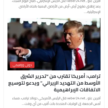
آفرين علو ـ xeber24.net أعلن الجيش الإسرائيلي، صباح اليوم السبت،
رصد إطلاق صاروخ أرض-أرض من الأراضي اليمنية باتجاه الأراضي
الإسرائيلية،…
دولي وإقليمي
ترامب: أمريكا تقترب من “تحرير الشرق
الأوسط من التهديد الإيراني” ويدعو لتوسيع
الاتفاقات الإبراهيمية
آفرين علو ـ xeber24.net قال الرئيس الأمريكي دونالد ترامب، مساء
أمس الجمعة، إن الولايات المتحدة باتت أقرب من أي وقت…