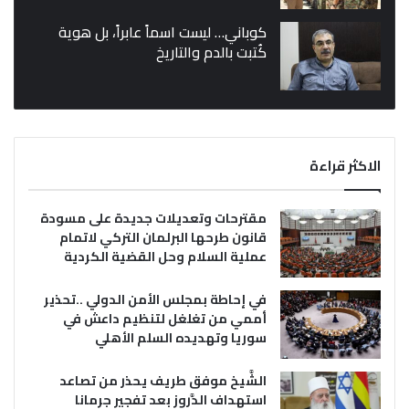
كوباني… ليست اسماً عابراً، بل هوية
كُتبت بالدم والتاريخ
الاكثر قراءة
مقترحات وتعديلات جديدة على مسودة
قانون طرحها البرلمان التركي لاتمام
عملية السلام وحل القضية الكردية
في إحاطة بمجلس الأمن الدولي ..تحذير
أممي من تغلغل لتنظيم داعش في
سوريا وتهديده السلم الأهلي
الشَّيخ موفق طريف يحذر من تصاعد
استهداف الدَّروز بعد تفجير جرمانا