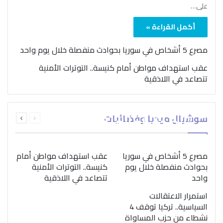
على…
أكمل القراءة »
مصرع 5 أشخاص في سوريا بحوادث منفصلة خلال يوم واحد
عقب استهداف مواطن أمام كنيسة.. التوترات الأمنية
تتصاعد في اللاذقية
بمناسبة اليوم الدولي..
السابقة
التالية
سوشيال ميديا وفضائيات
“الصحة العالمية” تؤكد
الصفحة
الصفحة
ضرورة اتباع نهج متكامل
لمواجهة إدمان المخدرات
مصرع 5 أشخاص في سوريا
عقب استهداف مواطن أمام
بحوادث منفصلة خلال يوم
كنيسة.. التوترات الأمنية
واحد
تتصاعد في اللاذقية
استمرار الاعتقالات
السياسية.. تركيا توقف 4
نشطاء من حزب المساواة