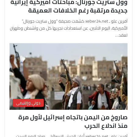
وول ستريت جورنال: مباحثات أميركية إيرانية
جديدة مرتقبة رغم الخلافات العميقة
آفرين علو ـ xeber24.net كشفت صحيفة “وول ستريت جورنال”
الأميركية، اليوم الاثنين، عن استعدادات تجريها كل من واشنطن وطهران
لعقد…
دولي وإقليمي
صاروخ من اليمن باتجاه إسرائيل لأول مرة
منذ اندلاع الحرب
آفرين علو ـ xeber24.net أعلن الجيش الإسرائيلي، صباح اليوم السبت،