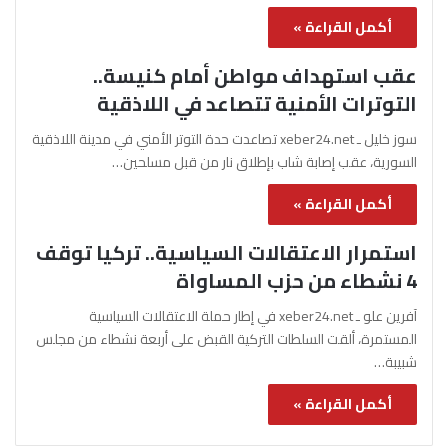
أكمل القراءة »
عقب استهداف مواطن أمام كنيسة..
التوترات الأمنية تتصاعد في اللاذقية
سوز خليل ـ xeber24.net تصاعدت حدة التوتر الأمني في مدينة اللاذقية
السورية، عقب إصابة شاب بإطلاق نار من قبل مسلحين…
أكمل القراءة »
استمرار الاعتقالات السياسية.. تركيا توقف
4 نشطاء من حزب المساواة
آفرين علو ـ xeber24.net في إطار حملة الاعتقالات السياسية
المستمرة، ألقت السلطات التركية القبض على أربعة نشطاء من مجلس
شبيبة…
أكمل القراءة »