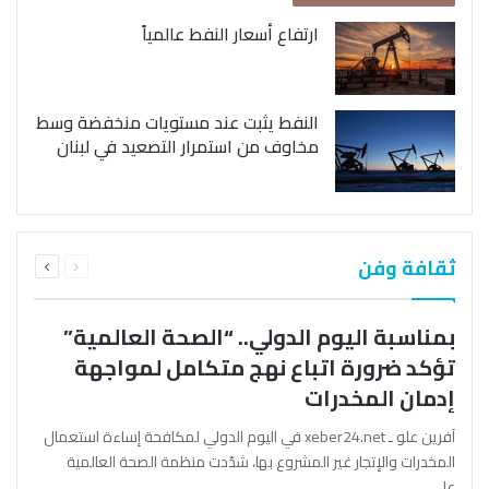
ارتفاع أسعار النفط عالمياً
النفط يثبت عند مستويات منخفضة وسط
مخاوف من استمرار التصعيد في لبنان
السابقة
التالية
ثقافة وفن
الصفحة
الصفحة
بمناسبة اليوم الدولي.. “الصحة العالمية”
تؤكد ضرورة اتباع نهج متكامل لمواجهة
إدمان المخدرات
آفرين علو ـ xeber24.net في اليوم الدولي لمكافحة إساءة استعمال
المخدرات والإتجار غير المشروع بها، شدّدت منظمة الصحة العالمية
على…