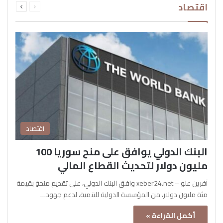
اقتصاد
الصفحة
الصفحة
اقتصاد
البنك الدولي يوافق على منح سوريا 100
مليون دولار لتحديث القطاع المالي
آفرين علو – xeber24.net وافق البنك الدولي، على تقديم منحةٍ بقيمة
مئة مليون دولار، من المؤسسة الدولية للتنمية، لدعم جهود…
أكمل القراءة »