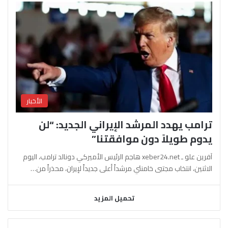
الأخبار
ترامب يهدد المرشد الإيراني الجديد: “لن
يدوم طويلاً دون موافقتنا”
آفرين علو ـ xeber24.net هاجم الرئيس الأميركي دونالد ترامب، اليوم
الاثنين، انتخاب مجتبى خامنئي مرشداً أعلى جديداً لإيران، محذراً من…
تحميل المزيد
السابقة
التالية