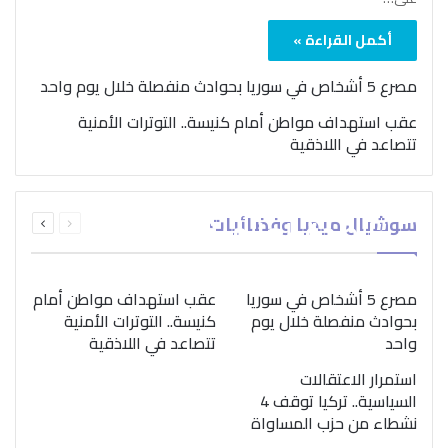
أكمل القراءة »
مصرع 5 أشخاص في سوريا بحوادث منفصلة خلال يوم واحد
عقب استهداف مواطن أمام كنيسة.. التوترات الأمنية
تتصاعد في اللاذقية
بمناسبة اليوم الدولي..
السابقة
التالية
سوشيال ميديا وفضائيات
“الصحة العالمية” تؤكد
الصفحة
الصفحة
ضرورة اتباع نهج متكامل
لمواجهة إدمان المخدرات
مصرع 5 أشخاص في سوريا
عقب استهداف مواطن أمام
بحوادث منفصلة خلال يوم
كنيسة.. التوترات الأمنية
واحد
تتصاعد في اللاذقية
استمرار الاعتقالات
السياسية.. تركيا توقف 4
نشطاء من حزب المساواة