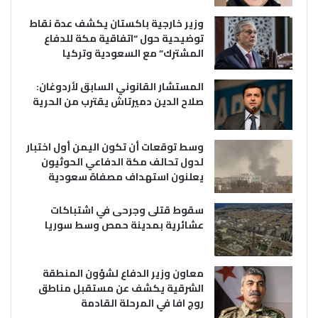
وزير خارجية باكستان يكشف عدة نقاط
توضيحية حول “اتفاقية مكة للدفاع
المشترك” مع السعودية وتركيا
المستشار القانوني السابق لأردوغان:
صلاح الدين دميرتاش يقترب من الحرية
وسط توقعات أن تكون اليمن أول اختبار
لدول تحالف مكة الدفاعي الحوثيون
يعلنون استهداف مصفاة سعودية
سقوط قتلى وجرحى في اشتباكات
عشائرية بمدينة حمص وسط سوريا
معاون وزير الدفاع لشؤون المنطقة
الشرقية يكشف عن مستقبل مناطق
روج افا في المرحلة القادمة