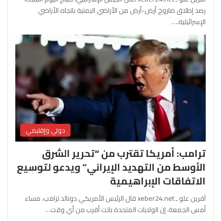
رصد إطلاق صاروخ أرض-أرض من الأراضي اليمنية باتجاه الأراضي
الإسرائيلية،…
دولي وإقليمي
ترامب: أمريكا تقترب من “تحرير الشرق
الأوسط من التهديد الإيراني” ويدعو لتوسيع
الاتفاقات الإبراهيمية
آفرين علو ـ xeber24.net قال الرئيس الأمريكي دونالد ترامب، مساء
أمس الجمعة، إن الولايات المتحدة باتت أقرب من أي وقت…