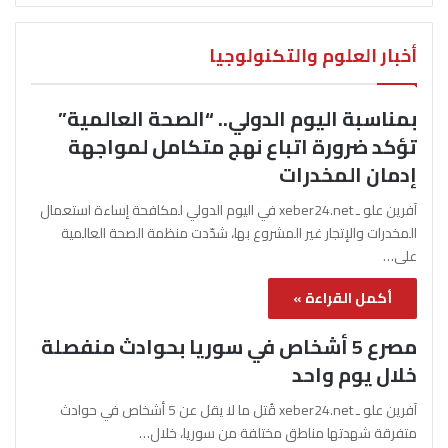
أخبار العلوم والتكنولوجيا
بمناسبة اليوم الدولي.. “الصحة العالمية”
تؤكد ضرورة اتباع نهج متكامل لمواجهة
إدمان المخدرات
آفرين علو ـ xeber24.net في اليوم الدولي لمكافحة إساءة استعمال
المخدرات والإتجار غير المشروع بها، شدّدت منظمة الصحة العالمية
على…
أكمل القراءة »
مصرع 5 أشخاص في سوريا بحوادث منفصلة
خلال يوم واحد
آفرين علو ـ xeber24.net قُتل ما لا يقل عن 5 أشخاص في حوادث
متفرقة شهدتها مناطق مختلفة من سوريا، خلال…