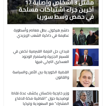
مقتل 3 أشخاص وإصابة 17
آخرين جراء اشتباكات مسلحة
في حمص وسط سوريا
دلشير هركول.. بطل معاصر وأسطورة
عظيمة في ذاكرة الشعب الإيزيدي
فيدان: حل الازمة القبرصية تكمن في
تقسيم الجزيرة واستمرار الوجود
العسكري التركي فيها
القضية الكوردية بين الأمن والسياسة
والقانون
وزير خارجية باكستان يكشف عدة نقاط
توضيحية حول “اتفاقية مكة للدفاع
المشترك” مع السعودية وتركيا