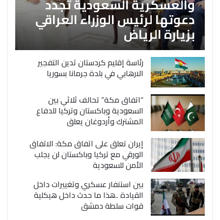
والعسكرية السعودية تجدد
دعوتها لرئيس الوزراء العراقي
بزيارة الرياض
رئاسة إقليم كردستان تدين التفجير
الارهابي في بلدة جرمانا بسوريا
“اتفاق مكة” تحالف ثلاثي بين
السعودية وباكستان وتركيا للدفاع
المشترك وأردوغان يعلق
إيران تعلق على اتفاق مكة: الاتفاق
الورقي مع تركيا وباكستان لن يجلب
الأمن للسعودية
بين استنفار عسكري وتغييرات داخل
القيادة ..هذا ما حدث داخل هيكلية
قوات سلطة دمشق