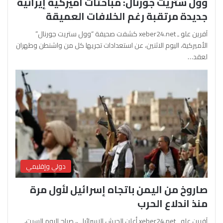
وول ستريت جورنال: مباحثات أميركية إيرانية
جديدة مرتقبة رغم الخلافات العميقة
آفرين علو ـ xeber24.net كشفت صحيفة “وول ستريت جورنال”
الأميركية، اليوم الاثنين، عن استعدادات تجريها كل من واشنطن وطهران
لعقد…
دولي وإقليمي
صاروخ من اليمن باتجاه إسرائيل لأول مرة
منذ اندلاع الحرب
آفرين علو ـ xeber24.net أعلن الجيش الإسرائيلي، صباح اليوم السبت،