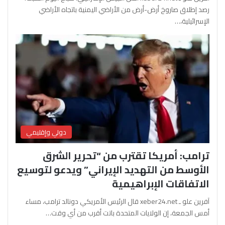
رصد إطلاق صاروخ أرض-أرض من الأراضي اليمنية باتجاه الأراضي
الإسرائيلية،…
دولي وإقليمي
ترامب: أمريكا تقترب من “تحرير الشرق
الأوسط من التهديد الإيراني” ويدعو لتوسيع
الاتفاقات الإبراهيمية
آفرين علو ـ xeber24.net قال الرئيس الأمريكي دونالد ترامب، مساء
أمس الجمعة، إن الولايات المتحدة باتت أقرب من أي وقت…