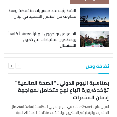
النفط يثبت عند مستويات منخفضة وسط
مخاوف من استمرار التصعيد في لبنان
السوريون يواجهون انهياراً معيشياً قاسياً
ويخططون لاحتجاجات في ذكرى
الاستقلال
السابقة
التالية
ثقافة وفن
الصفحة
الصفحة
بمناسبة اليوم الدولي.. “الصحة العالمية”
تؤكد ضرورة اتباع نهج متكامل لمواجهة
إدمان المخدرات
آفرين علو ـ xeber24.net في اليوم الدولي لمكافحة إساءة استعمال
المخدرات والإتجار غير المشروع بها، شدّدت منظمة الصحة العالمية