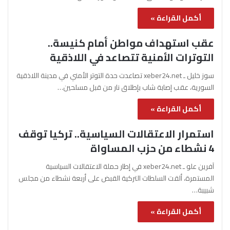
أكمل القراءة »
عقب استهداف مواطن أمام كنيسة..
التوترات الأمنية تتصاعد في اللاذقية
سوز خليل ـ xeber24.net تصاعدت حدة التوتر الأمني في مدينة اللاذقية
السورية، عقب إصابة شاب بإطلاق نار من قبل مسلحين…
أكمل القراءة »
استمرار الاعتقالات السياسية.. تركيا توقف
4 نشطاء من حزب المساواة
آفرين علو ـ xeber24.net في إطار حملة الاعتقالات السياسية
المستمرة، ألقت السلطات التركية القبض على أربعة نشطاء من مجلس
شبيبة…
أكمل القراءة »