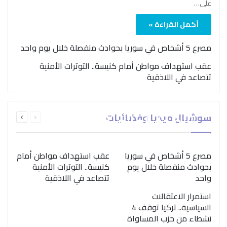
على…
أكمل القراءة »
مصرع 5 أشخاص في سوريا بحوادث منفصلة خلال يوم واحد
عقب استهداف مواطن أمام كنيسة.. التوترات الأمنية
تتصاعد في اللاذقية
بمناسبة اليوم الدولي..
السابقة
التالية
سوشيال ميديا وفضائيات
“الصحة العالمية” تؤكد
الصفحة
الصفحة
ضرورة اتباع نهج متكامل
لمواجهة إدمان المخدرات
مصرع 5 أشخاص في سوريا
عقب استهداف مواطن أمام
بحوادث منفصلة خلال يوم
كنيسة.. التوترات الأمنية
واحد
تتصاعد في اللاذقية
استمرار الاعتقالات
السياسية.. تركيا توقف 4
نشطاء من حزب المساواة