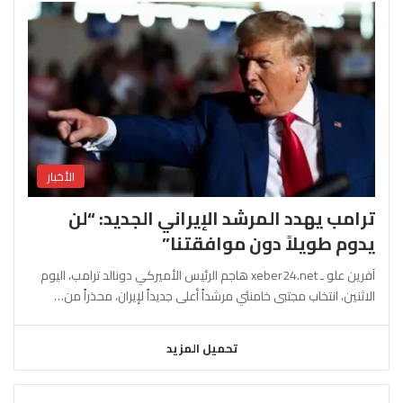
الأخبار
ترامب يهدد المرشد الإيراني الجديد: “لن
يدوم طويلاً دون موافقتنا”
آفرين علو ـ xeber24.net هاجم الرئيس الأميركي دونالد ترامب، اليوم
الاثنين، انتخاب مجتبى خامنئي مرشداً أعلى جديداً لإيران، محذراً من…
تحميل المزيد
السابقة
التالية