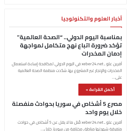
أخبار العلوم والتكنولوجيا
بمناسبة اليوم الدولي.. “الصحة العالمية”
تؤكد ضرورة اتباع نهج متكامل لمواجهة
إدمان المخدرات
آفرين علو ـ xeber24.net في اليوم الدولي لمكافحة إساءة استعمال
المخدرات والإتجار غير المشروع بها، شدّدت منظمة الصحة العالمية
على…
أكمل القراءة »
مصرع 5 أشخاص في سوريا بحوادث منفصلة
خلال يوم واحد
آفرين علو ـ xeber24.net قُتل ما لا يقل عن 5 أشخاص في حوادث
متفرقة شهدتها مناطق مختلفة من سوريا، خلال…