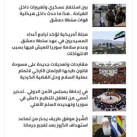
بين استنفار عسكري وتغييرات داخل
القيادة ..هذا ما حدث داخل هيكلية
قوات سلطة دمشق
مجلة أمريكية تؤكد تراجع أعداد
المسيحيين في عهد سلطة دمشق
وعدم سلامة سوريا للعيش فيها بسبب
الانتهاكات
مقترحات وتعديلات جديدة على مسودة
قانون طرحها البرلمان التركي لاتمام
عملية السلام وحل القضية الكردية
في إحاطة بمجلس الأمن الدولي ..تحذير
أممي من تغلغل لتنظيم داعش في
سوريا وتهديده السلم الأهلي
الشَّيخ موفق طريف يحذر من تصاعد
استهداف الدَّروز بعد تفجير جرمانا