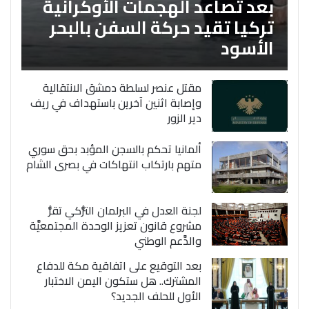
بعد تصاعد الهجمات الأوكرانية
تركيا تقيد حركة السفن بالبحر
الأسود
مقتل عنصر لسلطة دمشق الانتقالية
وإصابة اثنين آخرين باستهداف في ريف
دير الزور
ألمانيا تحكم بالسجن المؤبد بحق سوري
متهم بارتكاب انتهاكات في بصرى الشام
لجنة العدل في البرلمان التُّركي تقرُّ
مشروع قانون تعزيز الوحدة المجتمعيَّة
والدَّعم الوطني
بعد التوقيع على اتفاقية مكة للدفاع
المشترك.. هل ستكون اليمن الاختبار
الأول للحلف الجديد؟