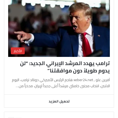
الأخبار
ترامب يهدد المرشد الإيراني الجديد: “لن
يدوم طويلاً دون موافقتنا”
آفرين علو ـ xeber24.net هاجم الرئيس الأميركي دونالد ترامب، اليوم
الاثنين، انتخاب مجتبى خامنئي مرشداً أعلى جديداً لإيران، محذراً من…
تحميل المزيد
السابقة
التالية