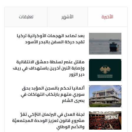
الأخيرة
الأشهر
تعليقات
بعد تصاعد الهجمات الأوكرانية تركيا
تقيد حركة السفن بالبحر الأسود
مقتل عنصر لسلطة دمشق الانتقالية
وإصابة اثنين آخرين باستهداف في ريف
دير الزور
ألمانيا تحكم بالسجن المؤبد بحق
سوري متهم بارتكاب انتهاكات في
بصرى الشام
لجنة العدل في البرلمان التُّركي تقرُّ
مشروع قانون تعزيز الوحدة المجتمعيَّة
والدَّعم الوطني