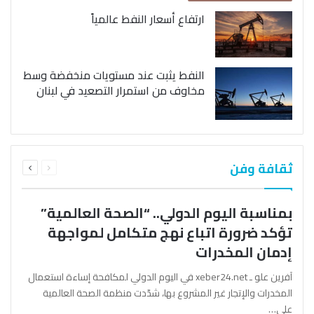
ارتفاع أسعار النفط عالمياً
النفط يثبت عند مستويات منخفضة وسط
مخاوف من استمرار التصعيد في لبنان
السابقة
التالية
ثقافة وفن
الصفحة
الصفحة
بمناسبة اليوم الدولي.. “الصحة العالمية”
تؤكد ضرورة اتباع نهج متكامل لمواجهة
إدمان المخدرات
آفرين علو ـ xeber24.net في اليوم الدولي لمكافحة إساءة استعمال
المخدرات والإتجار غير المشروع بها، شدّدت منظمة الصحة العالمية
على…