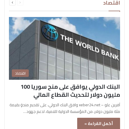
اقتصاد
الصفحة
الصفحة
اقتصاد
البنك الدولي يوافق على منح سوريا 100
مليون دولار لتحديث القطاع المالي
آفرين علو – xeber24.net وافق البنك الدولي، على تقديم منحةٍ بقيمة
مئة مليون دولار، من المؤسسة الدولية للتنمية، لدعم جهود…
أكمل القراءة »