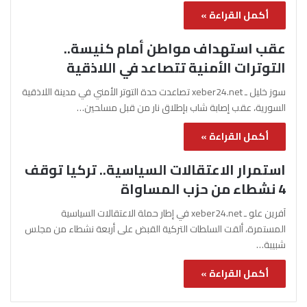
أكمل القراءة »
عقب استهداف مواطن أمام كنيسة..
التوترات الأمنية تتصاعد في اللاذقية
سوز خليل ـ xeber24.net تصاعدت حدة التوتر الأمني في مدينة اللاذقية
السورية، عقب إصابة شاب بإطلاق نار من قبل مسلحين…
أكمل القراءة »
استمرار الاعتقالات السياسية.. تركيا توقف
4 نشطاء من حزب المساواة
آفرين علو ـ xeber24.net في إطار حملة الاعتقالات السياسية
المستمرة، ألقت السلطات التركية القبض على أربعة نشطاء من مجلس
شبيبة…
أكمل القراءة »