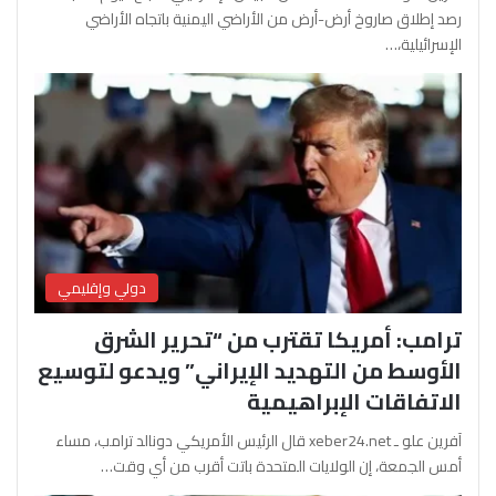
رصد إطلاق صاروخ أرض-أرض من الأراضي اليمنية باتجاه الأراضي
الإسرائيلية،…
دولي وإقليمي
ترامب: أمريكا تقترب من “تحرير الشرق
الأوسط من التهديد الإيراني” ويدعو لتوسيع
الاتفاقات الإبراهيمية
آفرين علو ـ xeber24.net قال الرئيس الأمريكي دونالد ترامب، مساء
أمس الجمعة، إن الولايات المتحدة باتت أقرب من أي وقت…