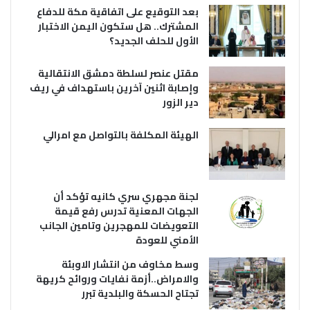
بعد التوقيع على اتفاقية مكة للدفاع
المشترك.. هل ستكون اليمن الاختبار
الأول للحلف الجديد؟
مقتل عنصر لسلطة دمشق الانتقالية
وإصابة اثنين آخرين باستهداف في ريف
دير الزور
الهيئة المكلفة بالتواصل مع امرالي
لجنة مجهري سري كانيه تؤكد أن
الجهات المعنية تدرس رفع قيمة
التعويضات للمهجرين وتامين الجانب
الأمني للعودة
وسط مخاوف من انتشار الاوبئة
والامراض..أزمة نفايات وروائح كريهة
تجتاح الحسكة والبلدية تبرر