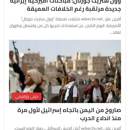
وول ستريت جورنال: مباحثات أميركية إيرانية
جديدة مرتقبة رغم الخلافات العميقة
آفرين علو ـ xeber24.net كشفت صحيفة “وول ستريت جورنال”
الأميركية، اليوم الاثنين، عن استعدادات تجريها كل من واشنطن وطهران
لعقد…
دولي وإقليمي
صاروخ من اليمن باتجاه إسرائيل لأول مرة
منذ اندلاع الحرب
آفرين علو ـ xeber24.net أعلن الجيش الإسرائيلي، صباح اليوم السبت،