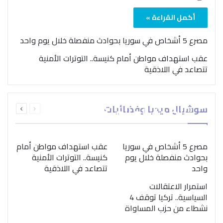
أكمل القراءة »
مصرع 5 أشخاص في سوريا بحوادث منفصلة خلال يوم واحد
عقب استهداف مواطن أمام كنيسة.. التوترات الأمنية
تتصاعد في اللاذقية
بمناسبة اليوم الدولي..
السابقة
التالية
سوشيال ميديا وفضائيات
“الصحة العالمية” تؤكد
الصفحة
الصفحة
ضرورة اتباع نهج متكامل
لمواجهة إدمان المخدرات
مصرع 5 أشخاص في سوريا
عقب استهداف مواطن أمام
بحوادث منفصلة خلال يوم
كنيسة.. التوترات الأمنية
واحد
تتصاعد في اللاذقية
استمرار الاعتقالات
السياسية.. تركيا توقف 4
نشطاء من حزب المساواة