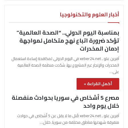
أخبار العلوم والتكنولوجيا
بمناسبة اليوم الدولي.. “الصحة العالمية”
تؤكد ضرورة اتباع نهج متكامل لمواجهة
إدمان المخدرات
آفرين علو ـ xeber24.net في اليوم الدولي لمكافحة إساءة استعمال
المخدرات والإتجار غير المشروع بها، شدّدت منظمة الصحة العالمية
على…
أكمل القراءة »
مصرع 5 أشخاص في سوريا بحوادث منفصلة
خلال يوم واحد
آفرين علو ـ xeber24.net قُتل ما لا يقل عن 5 أشخاص في حوادث
متفرقة شهدتها مناطق مختلفة من سوريا، خلال…