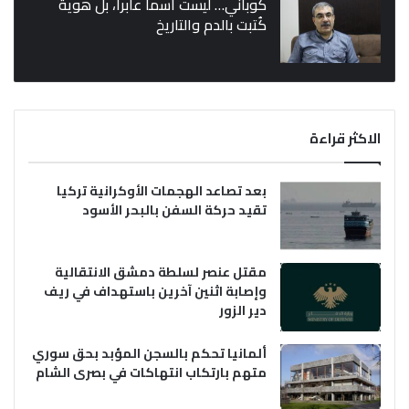
كوباني… ليست اسماً عابراً، بل هوية
كُتبت بالدم والتاريخ
الاكثر قراءة
بعد تصاعد الهجمات الأوكرانية تركيا
تقيد حركة السفن بالبحر الأسود
مقتل عنصر لسلطة دمشق الانتقالية
وإصابة اثنين آخرين باستهداف في ريف
دير الزور
ألمانيا تحكم بالسجن المؤبد بحق سوري
متهم بارتكاب انتهاكات في بصرى الشام