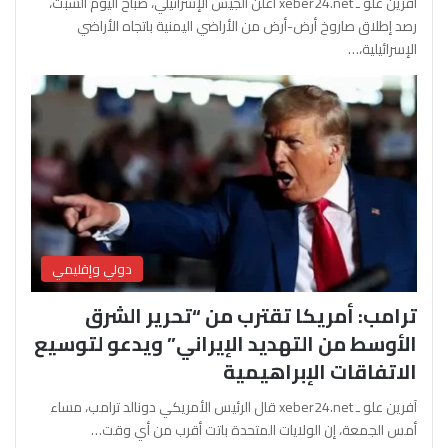
آفرين علو ـ xeber24.net أعلن الجيش الإسرائيلي، صباح اليوم السبت،
رصد إطلاق صاروخ أرض-أرض من الأراضي اليمنية باتجاه الأراضي
الإسرائيلية،…
دولي وإقليمي
ترامب: أمريكا تقترب من “تحرير الشرق
الأوسط من التهديد الإيراني” ويدعو لتوسيع
الاتفاقات الإبراهيمية
آفرين علو ـ xeber24.net قال الرئيس الأمريكي دونالد ترامب، مساء
أمس الجمعة، إن الولايات المتحدة باتت أقرب من أي وقت…