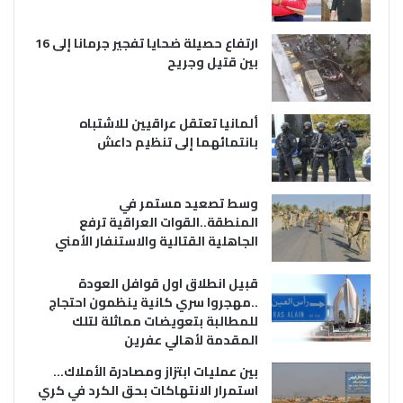
ارتفاع حصيلة ضحايا تفجير جرمانا إلى 16
بين قتيل وجريح
ألمانيا تعتقل عراقيين للاشتباه
بانتمائهما إلى تنظيم داعش
وسط تصعيد مستمر في
المنطقة..القوات العراقية ترفع
الجاهلية القتالية والاستنفار الأمني
قبيل انطلاق اول قوافل العودة
..مهجروا سري كانية ينظمون احتجاج
للمطالبة بتعويضات مماثلة لتلك
المقدمة لأهالي عفرين
بين عمليات ابتزاز ومصادرة الأملاك…
استمرار الانتهاكات بحق الكرد في كري