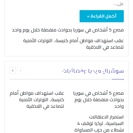
على…
أكمل القراءة »
مصرع 5 أشخاص في سوريا بحوادث منفصلة خلال يوم واحد
عقب استهداف مواطن أمام كنيسة.. التوترات الأمنية
تتصاعد في اللاذقية
بمناسبة اليوم الدولي..
السابقة
التالية
سوشيال ميديا وفضائيات
“الصحة العالمية” تؤكد
الصفحة
الصفحة
ضرورة اتباع نهج متكامل
لمواجهة إدمان المخدرات
مصرع 5 أشخاص في سوريا
عقب استهداف مواطن أمام
بحوادث منفصلة خلال يوم
كنيسة.. التوترات الأمنية
واحد
تتصاعد في اللاذقية
استمرار الاعتقالات
السياسية.. تركيا توقف 4
نشطاء من حزب المساواة