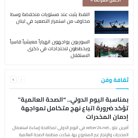
أكمل القراءة »
النفط يثبت عند مستويات منخفضة وسط
مخاوف من استمرار التصعيد في لبنان
السوريون يواجهون انهياراً معيشياً قاسياً
ويخططون لاحتجاجات في ذكرى
الاستقلال
السابقة
التالية
ثقافة وفن
الصفحة
الصفحة
بمناسبة اليوم الدولي.. “الصحة العالمية”
تؤكد ضرورة اتباع نهج متكامل لمواجهة
إدمان المخدرات
آفرين علو ـ xeber24.net في اليوم الدولي لمكافحة إساءة استعمال
المخدرات والإتجار غير المشروع بها، شدّدت منظمة الصحة العالمية