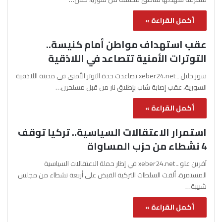
أكمل القراءة »
عقب استهداف مواطن أمام كنيسة..
التوترات الأمنية تتصاعد في اللاذقية
سوز خليل ـ xeber24.net تصاعدت حدة التوتر الأمني في مدينة اللاذقية
السورية، عقب إصابة شاب بإطلاق نار من قبل مسلحين…
أكمل القراءة »
استمرار الاعتقالات السياسية.. تركيا توقف
4 نشطاء من حزب المساواة
آفرين علو ـ xeber24.net في إطار حملة الاعتقالات السياسية
المستمرة، ألقت السلطات التركية القبض على أربعة نشطاء من مجلس
شبيبة…
أكمل القراءة »