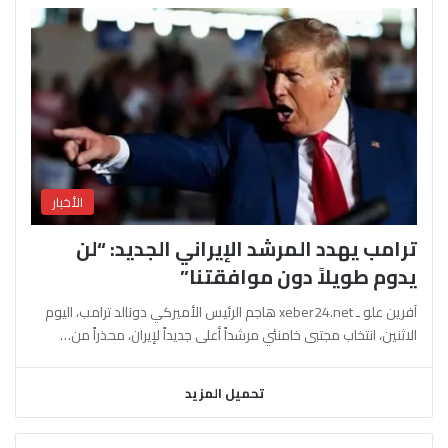
الأخبار
ترامب يهدد المرشد الإيراني الجديد: “لن
يدوم طويلاً دون موافقتنا”
آفرين علو ـ xeber24.net هاجم الرئيس الأميركي دونالد ترامب، اليوم
الاثنين، انتخاب مجتبى خامنئي مرشداً أعلى جديداً لإيران، محذراً من…
تحميل المزيد
السابقة
التالية