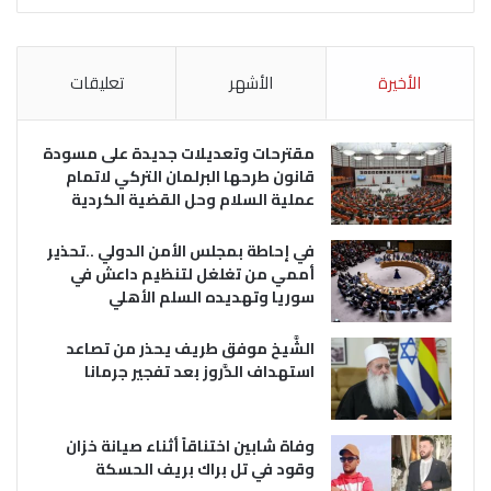
الأخيرة
الأشهر
تعليقات
مقترحات وتعديلات جديدة على مسودة
قانون طرحها البرلمان التركي لاتمام
عملية السلام وحل القضية الكردية
في إحاطة بمجلس الأمن الدولي ..تحذير
أممي من تغلغل لتنظيم داعش في
سوريا وتهديده السلم الأهلي
الشَّيخ موفق طريف يحذر من تصاعد
استهداف الدَّروز بعد تفجير جرمانا
وفاة شابين اختناقاً أثناء صيانة خزان
وقود في تل براك بريف الحسكة