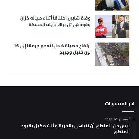
وفاة شابين اختناقاً أثناء صيانة خزان
وقود في تل براك بريف الحسكة
ارتفاع حصيلة ضحايا تفجير جرمانا إلى 16
بين قتيل وجريح
اخر المنشورات
أغسطس 10, 2025
ليس من المنطق أن تتباهى بالحرية و أنت مكبل بقيود
المنطق