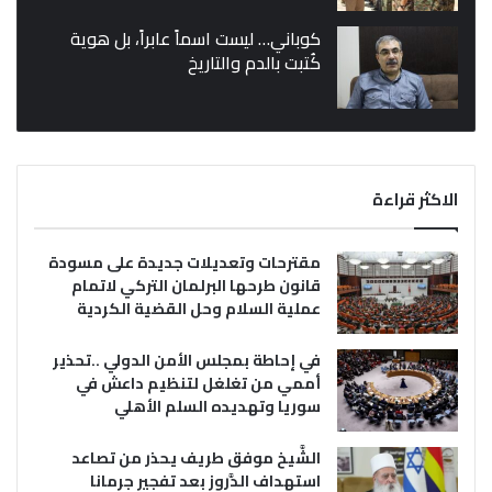
كوباني… ليست اسماً عابراً، بل هوية
كُتبت بالدم والتاريخ
الاكثر قراءة
مقترحات وتعديلات جديدة على مسودة
قانون طرحها البرلمان التركي لاتمام
عملية السلام وحل القضية الكردية
في إحاطة بمجلس الأمن الدولي ..تحذير
أممي من تغلغل لتنظيم داعش في
سوريا وتهديده السلم الأهلي
الشَّيخ موفق طريف يحذر من تصاعد
استهداف الدَّروز بعد تفجير جرمانا