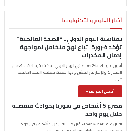
أخبار العلوم والتكنولوجيا
بمناسبة اليوم الدولي.. “الصحة العالمية”
تؤكد ضرورة اتباع نهج متكامل لمواجهة
إدمان المخدرات
آفرين علو ـ xeber24.net في اليوم الدولي لمكافحة إساءة استعمال
المخدرات والإتجار غير المشروع بها، شدّدت منظمة الصحة العالمية
على…
أكمل القراءة »
مصرع 5 أشخاص في سوريا بحوادث منفصلة
خلال يوم واحد
آفرين علو ـ xeber24.net قُتل ما لا يقل عن 5 أشخاص في حوادث
متفرقة شهدتها مناطق مختلفة من سوريا، خلال…