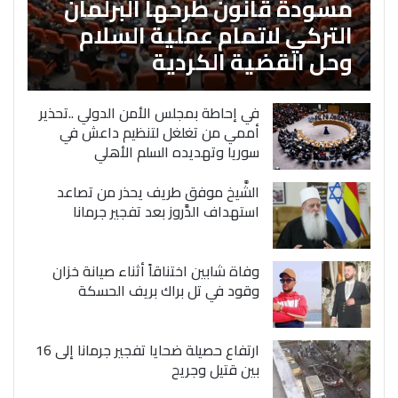
مسودة قانون طرحها البرلمان
التركي لاتمام عملية السلام
وحل القضية الكردية
في إحاطة بمجلس الأمن الدولي ..تحذير
أممي من تغلغل لتنظيم داعش في
سوريا وتهديده السلم الأهلي
الشَّيخ موفق طريف يحذر من تصاعد
استهداف الدَّروز بعد تفجير جرمانا
وفاة شابين اختناقاً أثناء صيانة خزان
وقود في تل براك بريف الحسكة
ارتفاع حصيلة ضحايا تفجير جرمانا إلى 16
بين قتيل وجريح