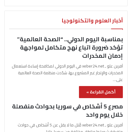
أخبار العلوم والتكنولوجيا
بمناسبة اليوم الدولي.. “الصحة العالمية”
تؤكد ضرورة اتباع نهج متكامل لمواجهة
إدمان المخدرات
آفرين علو ـ xeber24.net في اليوم الدولي لمكافحة إساءة استعمال
المخدرات والإتجار غير المشروع بها، شدّدت منظمة الصحة العالمية
على…
أكمل القراءة »
مصرع 5 أشخاص في سوريا بحوادث منفصلة
خلال يوم واحد
آفرين علو ـ xeber24.net قُتل ما لا يقل عن 5 أشخاص في حوادث
متفرقة شهدتها مناطق مختلفة من سوريا، خلال…