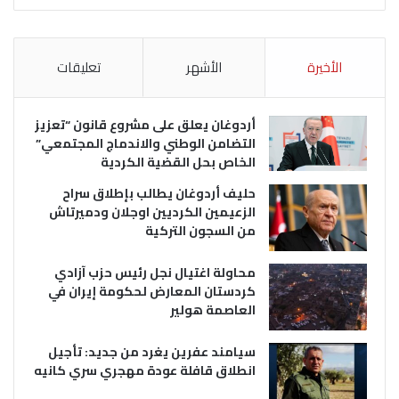
الأخيرة
الأشهر
تعليقات
أردوغان يعلق على مشروع قانون “تعزيز
التضامن الوطني والاندماج المجتمعي”
الخاص بحل القضية الكردية
حليف أردوغان يطالب بإطلاق سراح
الزعيمين الكرديين اوجلان ودميرتاش
من السجون التركية
محاولة اغتيال نجل رئيس حزب آزادي
كردستان المعارض لحكومة إيران في
العاصمة هولير
سيامند عفرين يغرد من جديد: تأجيل
انطلاق قافلة عودة مهجري سري كانيه