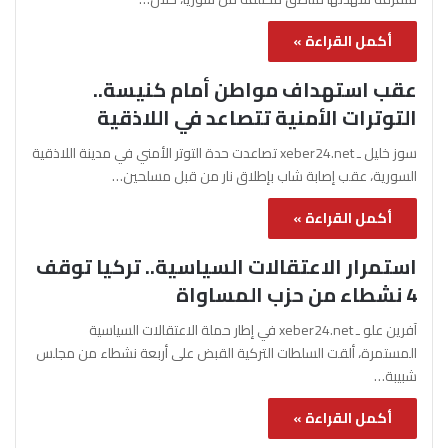
أكمل القراءة »
عقب استهداف مواطن أمام كنيسة..
التوترات الأمنية تتصاعد في اللاذقية
سوز خليل ـ xeber24.net تصاعدت حدة التوتر الأمني في مدينة اللاذقية
السورية، عقب إصابة شاب بإطلاق نار من قبل مسلحين…
أكمل القراءة »
استمرار الاعتقالات السياسية.. تركيا توقف
4 نشطاء من حزب المساواة
آفرين علو ـ xeber24.net في إطار حملة الاعتقالات السياسية
المستمرة، ألقت السلطات التركية القبض على أربعة نشطاء من مجلس
شبيبة…
أكمل القراءة »