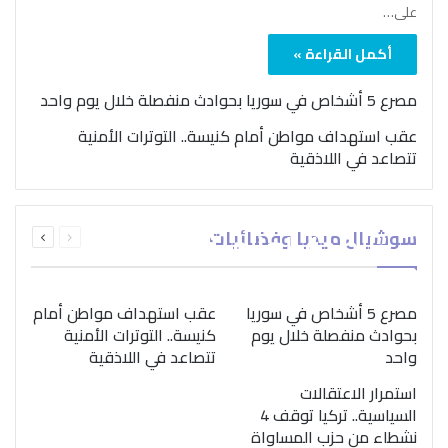
على…
أكمل القراءة »
مصرع 5 أشخاص في سوريا بحوادث منفصلة خلال يوم واحد
عقب استهداف مواطن أمام كنيسة.. التوترات الأمنية
تتصاعد في اللاذقية
بمناسبة اليوم الدولي..
السابقة
التالية
سوشيال ميديا وفضائيات
“الصحة العالمية” تؤكد
الصفحة
الصفحة
ضرورة اتباع نهج متكامل
لمواجهة إدمان المخدرات
مصرع 5 أشخاص في سوريا
عقب استهداف مواطن أمام
بحوادث منفصلة خلال يوم
كنيسة.. التوترات الأمنية
واحد
تتصاعد في اللاذقية
استمرار الاعتقالات
السياسية.. تركيا توقف 4
نشطاء من حزب المساواة