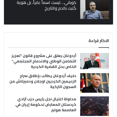
كوباني… ليست اسماً عابراً، بل هوية
كُتبت بالدم والتاريخ
الاكثر قراءة
أردوغان يعلق على مشروع قانون “تعزيز
التضامن الوطني والاندماج المجتمعي”
الخاص بحل القضية الكردية
حليف أردوغان يطالب بإطلاق سراح
الزعيمين الكرديين اوجلان ودميرتاش من
السجون التركية
محاولة اغتيال نجل رئيس حزب آزادي
كردستان المعارض لحكومة إيران في
العاصمة هولير