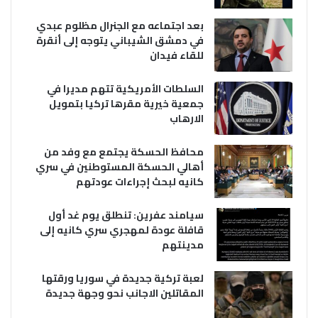
بعد اجتماعه مع الجنرال مظلوم عبدي
في دمشق الشيباني يتوجه إلى أنقرة
للقاء فيدان
السلطات الأمريكية تتهم مديرا في
جمعية خيرية مقرها تركيا بتمويل
الارهاب
محافظ الحسكة يجتمع مع وفد من
أهالي الحسكة المستوطنين في سري
كانيه لبحث إجراءات عودتهم
سيامند عفرين: تنطلق يوم غد أول
قافلة عودة لمهجري سري كانيه إلى
مدينتهم
لعبة تركية جديدة في سوريا ورقتها
المقاتلين الاجانب نحو وجهة جديدة