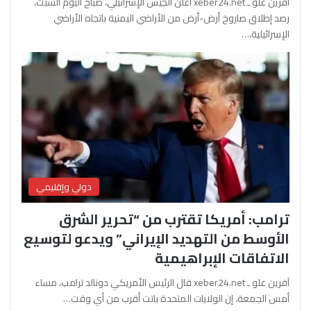
آفرين علو ـ xeber24.net أعلن الجيش الإسرائيلي، صباح اليوم السبت،
رصد إطلاق صاروخ أرض-أرض من الأراضي اليمنية باتجاه الأراضي
الإسرائيلية،…
دولي وإقليمي
ترامب: أمريكا تقترب من “تحرير الشرق
الأوسط من التهديد الإيراني” ويدعو لتوسيع
الاتفاقات الإبراهيمية
آفرين علو ـ xeber24.net قال الرئيس الأمريكي دونالد ترامب، مساء
أمس الجمعة، إن الولايات المتحدة باتت أقرب من أي وقت…