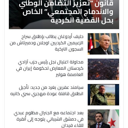
قانون “تعزيز التضامن الوطني
والاندماج المجتمعي” الخاص
بحل القضية الكردية
حليف أردوغان يطالب بإطلاق سراح
الزعيمين الكرديين اوجلان ودميرتاش من
السجون التركية
محاولة اغتيال نجل رئيس حزب آزادي
كردستان المعارض لحكومة إيران في
العاصمة هولير
سيامند عفرين يغرد من جديد: تأجيل
انطلاق قافلة عودة مهجري سري كانيه
بعد اجتماعه مع الجنرال مظلوم عبدي
في دمشق الشيباني يتوجه إلى أنقرة
للقاء فيدان