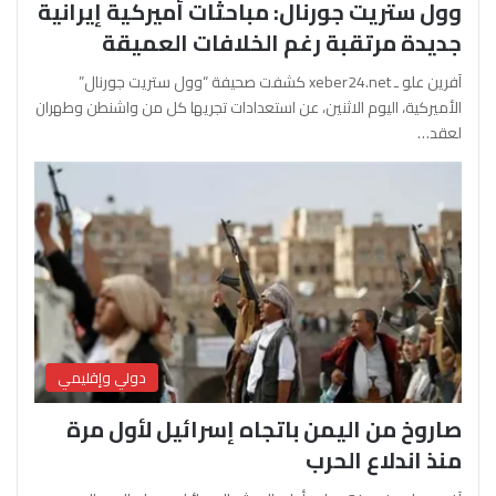
وول ستريت جورنال: مباحثات أميركية إيرانية
جديدة مرتقبة رغم الخلافات العميقة
آفرين علو ـ xeber24.net كشفت صحيفة “وول ستريت جورنال”
الأميركية، اليوم الاثنين، عن استعدادات تجريها كل من واشنطن وطهران
لعقد…
دولي وإقليمي
صاروخ من اليمن باتجاه إسرائيل لأول مرة
منذ اندلاع الحرب