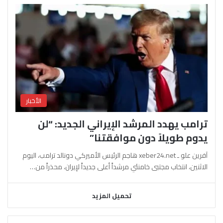
الأخبار
ترامب يهدد المرشد الإيراني الجديد: “لن
يدوم طويلاً دون موافقتنا”
آفرين علو ـ xeber24.net هاجم الرئيس الأميركي دونالد ترامب، اليوم
الاثنين، انتخاب مجتبى خامنئي مرشداً أعلى جديداً لإيران، محذراً من…
تحميل المزيد
السابقة
التالية