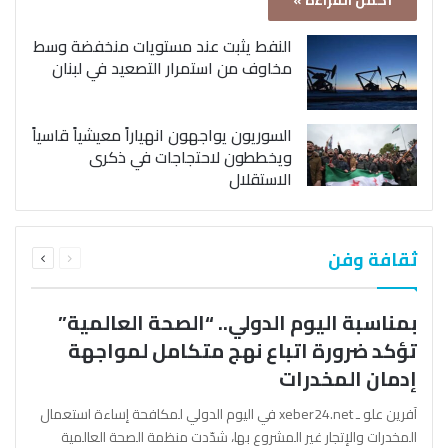
أكمل القراءة »
النفط يثبت عند مستويات منخفضة وسط
مخاوف من استمرار التصعيد في لبنان
السوريون يواجهون انهياراً معيشياً قاسياً
ويخططون لاحتجاجات في ذكرى
الاستقلال
السابقة
التالية
ثقافة وفن
الصفحة
الصفحة
بمناسبة اليوم الدولي.. “الصحة العالمية”
تؤكد ضرورة اتباع نهج متكامل لمواجهة
إدمان المخدرات
آفرين علو ـ xeber24.net في اليوم الدولي لمكافحة إساءة استعمال
المخدرات والإتجار غير المشروع بها، شدّدت منظمة الصحة العالمية