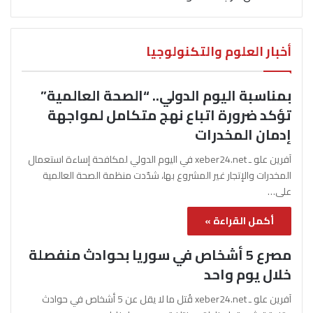
أخبار العلوم والتكنولوجيا
بمناسبة اليوم الدولي.. “الصحة العالمية”
تؤكد ضرورة اتباع نهج متكامل لمواجهة
إدمان المخدرات
آفرين علو ـ xeber24.net في اليوم الدولي لمكافحة إساءة استعمال
المخدرات والإتجار غير المشروع بها، شدّدت منظمة الصحة العالمية
على…
أكمل القراءة »
مصرع 5 أشخاص في سوريا بحوادث منفصلة
خلال يوم واحد
آفرين علو ـ xeber24.net قُتل ما لا يقل عن 5 أشخاص في حوادث