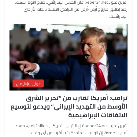
آفرين علو ـ xeber24.net أعلن الجيش الإسرائيلي، صباح اليوم السبت،
رصد إطلاق صاروخ أرض-أرض من الأراضي اليمنية باتجاه الأراضي
الإسرائيلية،…
دولي وإقليمي
ترامب: أمريكا تقترب من “تحرير الشرق
الأوسط من التهديد الإيراني” ويدعو لتوسيع
الاتفاقات الإبراهيمية
آفرين علو ـ xeber24.net قال الرئيس الأمريكي دونالد ترامب، مساء
أمس الجمعة، إن الولايات المتحدة باتت أقرب من أي وقت…