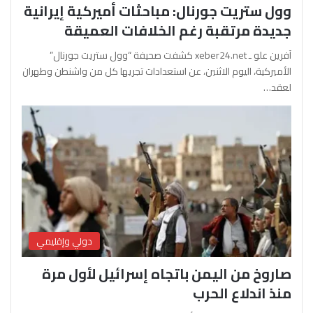
وول ستريت جورنال: مباحثات أميركية إيرانية
جديدة مرتقبة رغم الخلافات العميقة
آفرين علو ـ xeber24.net كشفت صحيفة “وول ستريت جورنال”
الأميركية، اليوم الاثنين، عن استعدادات تجريها كل من واشنطن وطهران
لعقد…
دولي وإقليمي
صاروخ من اليمن باتجاه إسرائيل لأول مرة
منذ اندلاع الحرب