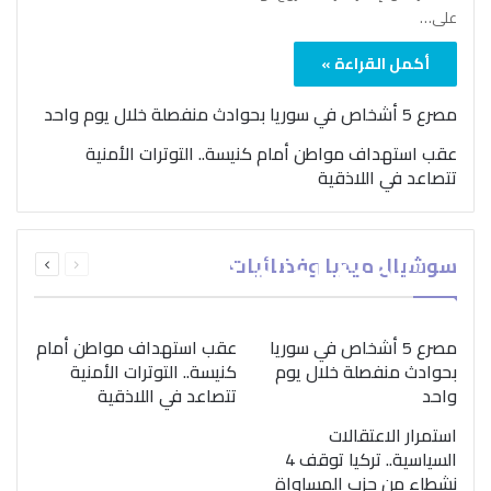
على…
أكمل القراءة »
مصرع 5 أشخاص في سوريا بحوادث منفصلة خلال يوم واحد
عقب استهداف مواطن أمام كنيسة.. التوترات الأمنية
تتصاعد في اللاذقية
بمناسبة اليوم الدولي..
السابقة
التالية
سوشيال ميديا وفضائيات
“الصحة العالمية” تؤكد
الصفحة
الصفحة
ضرورة اتباع نهج متكامل
لمواجهة إدمان المخدرات
مصرع 5 أشخاص في سوريا
عقب استهداف مواطن أمام
بحوادث منفصلة خلال يوم
كنيسة.. التوترات الأمنية
واحد
تتصاعد في اللاذقية
استمرار الاعتقالات
السياسية.. تركيا توقف 4
نشطاء من حزب المساواة