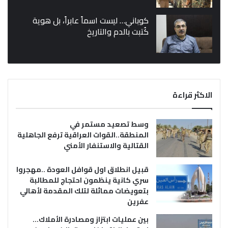
كوباني… ليست اسماً عابراً، بل هوية
كُتبت بالدم والتاريخ
الاكثر قراءة
وسط تصعيد مستمر في
المنطقة..القوات العراقية ترفع الجاهلية
القتالية والاستنفار الأمني
قبيل انطلاق اول قوافل العودة ..مهجروا
سري كانية ينظمون احتجاج للمطالبة
بتعويضات مماثلة لتلك المقدمة لأهالي
عفرين
بين عمليات ابتزاز ومصادرة الأملاك…