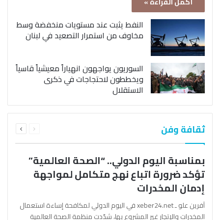
أكمل القراءة »
النفط يثبت عند مستويات منخفضة وسط
مخاوف من استمرار التصعيد في لبنان
السوريون يواجهون انهياراً معيشياً قاسياً
ويخططون لاحتجاجات في ذكرى
الاستقلال
السابقة
التالية
ثقافة وفن
الصفحة
الصفحة
بمناسبة اليوم الدولي.. “الصحة العالمية”
تؤكد ضرورة اتباع نهج متكامل لمواجهة
إدمان المخدرات
آفرين علو ـ xeber24.net في اليوم الدولي لمكافحة إساءة استعمال
المخدرات والإتجار غير المشروع بها، شدّدت منظمة الصحة العالمية