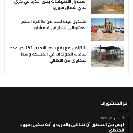
استمرار الانتهاكات بحق الكرد في كري
سبي شمال سوريا
تشكيل لجنة للحد من ظاهرة الحفر
العشوائي للآبار في قامشلو
بالتزامن مع رفع سعر الامبير..تقليص عدد
ساعات المولدات في الحسكة وسط
شكاوى من الاهالي
اخر المنشورات
أغسطس 10, 2025
ليس من المنطق أن تتباهى بالحرية و أنت مكبل بقيود
المنطق