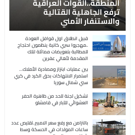
المنطقة..القوات العراقية
ترفع الجاهلية القتالية
والاستنفار الأمني
قبيل انطلاق اول قوافل العودة
..مهجروا سري كانية ينظمون احتجاج
للمطالبة بتعويضات مماثلة لتلك
المقدمة لأهالي عفرين
بين عمليات ابتزاز ومصادرة الأملاك…
استمرار الانتهاكات بحق الكرد في كري
سبي شمال سوريا
تشكيل لجنة للحد من ظاهرة الحفر
العشوائي للآبار في قامشلو
بالتزامن مع رفع سعر الامبير..تقليص عدد
ساعات المولدات في الحسكة وسط