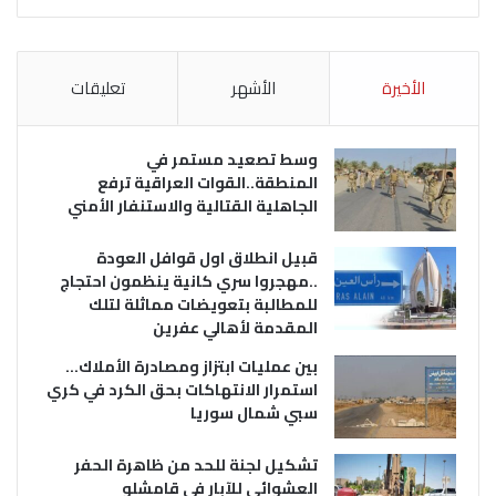
الأخيرة
الأشهر
تعليقات
وسط تصعيد مستمر في
المنطقة..القوات العراقية ترفع
الجاهلية القتالية والاستنفار الأمني
قبيل انطلاق اول قوافل العودة
..مهجروا سري كانية ينظمون احتجاج
للمطالبة بتعويضات مماثلة لتلك
المقدمة لأهالي عفرين
بين عمليات ابتزاز ومصادرة الأملاك…
استمرار الانتهاكات بحق الكرد في كري
سبي شمال سوريا
تشكيل لجنة للحد من ظاهرة الحفر
العشوائي للآبار في قامشلو