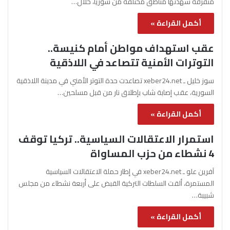
متفرقة شهدتها مناطق مختلفة من سوريا، خلال…
أكمل القراءة »
عقب استهداف مواطن أمام كنيسة..
التوترات الأمنية تتصاعد في اللاذقية
سوز خليل ـ xeber24.net تصاعدت حدة التوتر الأمني في مدينة اللاذقية
السورية، عقب إصابة شاب بإطلاق نار من قبل مسلحين…
أكمل القراءة »
استمرار الاعتقالات السياسية.. تركيا توقف
4 نشطاء من حزب المساواة
آفرين علو ـ xeber24.net في إطار حملة الاعتقالات السياسية
المستمرة، ألقت السلطات التركية القبض على أربعة نشطاء من مجلس
شبيبة…
أكمل القراءة »