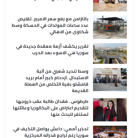
بالتزامن مع رفع سعر الامبير..تقليص
عدد ساعات المولدات في الحسكة وسط
شكاوى من الاهالي
تقرير يكشف أزمة معقدة جديدة في
سوريا هي الاسوء بعد الحرب
وسط تنديد شعبي من آلية
الاستبدال..ازدحام كبير أمام بريد
قامشلو بغية التخلص من العملة
القديمة
طرطوس.. فقدان طالبة عقب خروجها
لتقديم اعتراض على البكالوريا وعائلتها
تستنفر للبحث عنها
تحذير أممي: داعش يواصل التكيف في
سوريا رغم تراجع قدراته المركزية