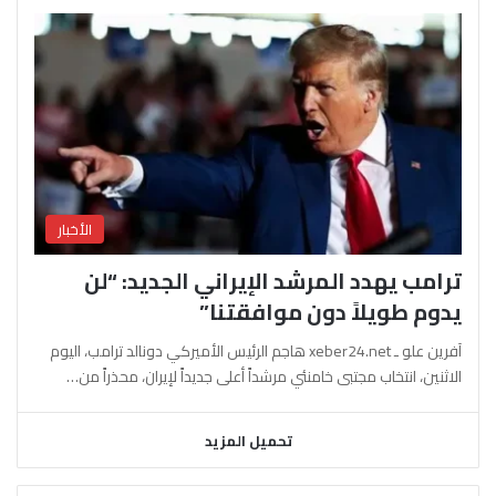
الأخبار
ترامب يهدد المرشد الإيراني الجديد: “لن
يدوم طويلاً دون موافقتنا”
آفرين علو ـ xeber24.net هاجم الرئيس الأميركي دونالد ترامب، اليوم
الاثنين، انتخاب مجتبى خامنئي مرشداً أعلى جديداً لإيران، محذراً من…
تحميل المزيد