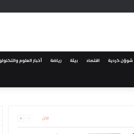
وريا هي الاسوء بعد الحرب
شوؤن كردية
اقتصاد
بيئة
رياضة
أخبار العلوم والتكنولو
قانون “تعزيز التضامن الوطني وا
حزب آزادي كردستان المعارض لحكو
اق سراح الزعيمين الكرديين اوجل
ة
ى من مهجري سري كانيه إلى الاثني
ئل المدعومة من تركيا لتقليص دو
السابقة
التالية
الكل
الصفحة
الصفحة