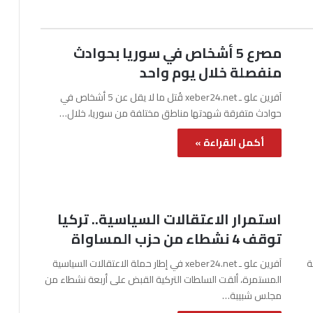
مصرع 5 أشخاص في سوريا بحوادث
منفصلة خلال يوم واحد
آفرين علو ـ xeber24.net قُتل ما لا يقل عن 5 أشخاص في
حوادث متفرقة شهدتها مناطق مختلفة من سوريا، خلال…
أكمل القراءة »
استمرار الاعتقالات السياسية.. تركيا
توقف 4 نشطاء من حزب المساواة
نة
آفرين علو ـ xeber24.net في إطار حملة الاعتقالات السياسية
المستمرة، ألقت السلطات التركية القبض على أربعة نشطاء من
مجلس شبيبة…