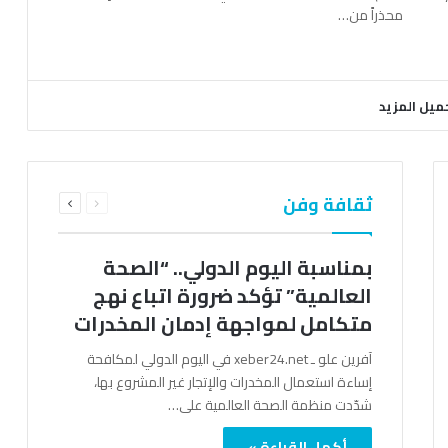
محذراً من…
ميل المزيد
السابقة
التالية
ثقافة وفن
الصفحة
الصفحة
بمناسبة اليوم الدولي.. “الصحة
العالمية” تؤكد ضرورة اتباع نهج
متكامل لمواجهة إدمان المخدرات
آفرين علو ـ xeber24.net في اليوم الدولي لمكافحة
إساءة استعمال المخدرات والإتجار غير المشروع بها،
شدّدت منظمة الصحة العالمية على…
أكمل القراءة »