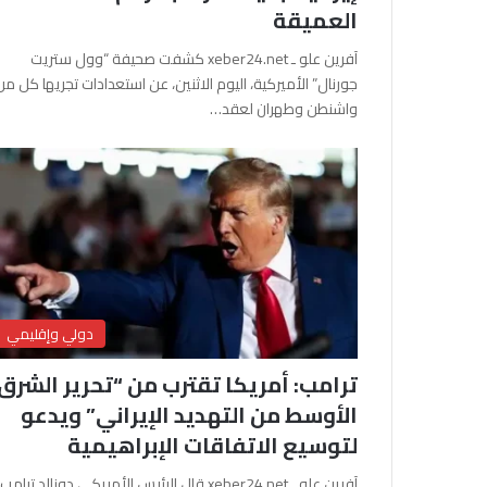
العميقة
آفرين علو ـ xeber24.net كشفت صحيفة “وول ستريت
جورنال” الأميركية، اليوم الاثنين، عن استعدادات تجريها كل من
واشنطن وطهران لعقد…
دولي وإقليمي
ترامب: أمريكا تقترب من “تحرير الشرق
الأوسط من التهديد الإيراني” ويدعو
لتوسيع الاتفاقات الإبراهيمية
آفرين علو ـ xeber24.net قال الرئيس الأمريكي دونالد ترامب،