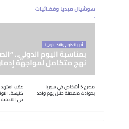
سوشيال ميديا وفضائيات
أخبار العلوم والتكنولوجيا
بمناسبة اليوم الدولي.. “الص
نهج متكامل لمواجهة إدمان
مصرع 5 أشخاص في سوريا
عقب استهدا
بحوادث منفصلة خلال يوم واحد
كنيسة.. التوت
في اللاذقية