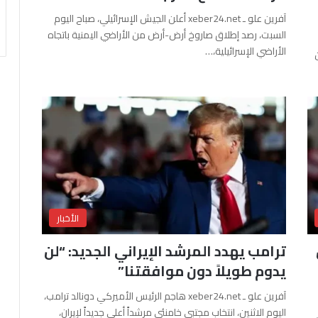
آفرين علو ـ xeber24.net أعلن الجيش الإسرائيلي، صباح اليوم
السبت، رصد إطلاق صاروخ أرض-أرض من الأراضي اليمنية باتجاه
الأراضي الإسرائيلية،…
الأخبار
ترامب يهدد المرشد الإيراني الجديد: “لن
يدوم طويلاً دون موافقتنا”
آفرين علو ـ xeber24.net هاجم الرئيس الأميركي دونالد ترامب،
اليوم الاثنين، انتخاب مجتبى خامنئي مرشداً أعلى جديداً لإيران،