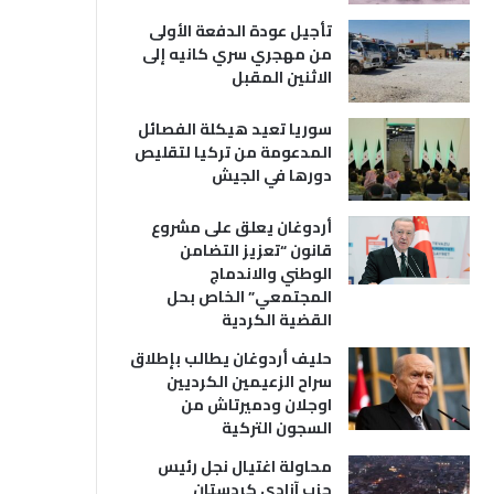
تأجيل عودة الدفعة الأولى
من مهجري سري كانيه إلى
الاثنين المقبل
سوريا تعيد هيكلة الفصائل
المدعومة من تركيا لتقليص
دورها في الجيش
أردوغان يعلق على مشروع
قانون “تعزيز التضامن
الوطني والاندماج
المجتمعي” الخاص بحل
القضية الكردية
حليف أردوغان يطالب بإطلاق
سراح الزعيمين الكرديين
اوجلان ودميرتاش من
السجون التركية
محاولة اغتيال نجل رئيس
حزب آزادي كردستان