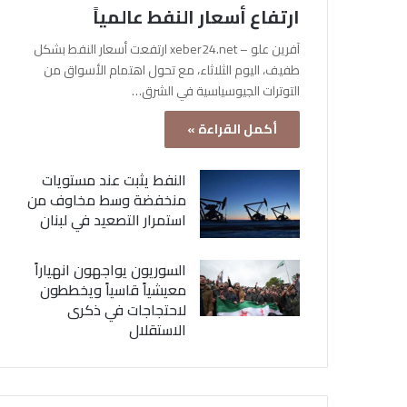
ارتفاع أسعار النفط عالمياً
آفرين علو – xeber24.net ارتفعت أسعار النفط بشكل
طفيف، اليوم الثلاثاء، مع تحول اهتمام الأسواق من
التوترات الجيوسياسية في الشرق…
أكمل القراءة »
النفط يثبت عند مستويات
منخفضة وسط مخاوف من
استمرار التصعيد في لبنان
السوريون يواجهون انهياراً
معيشياً قاسياً ويخططون
لاحتجاجات في ذكرى
الاستقلال