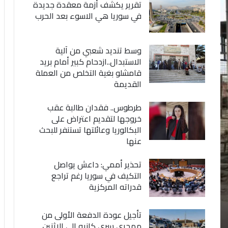
تقرير يكشف أزمة معقدة جديدة
في سوريا هي الاسوء بعد الحرب
وسط تنديد شعبي من آلية
الاستبدال..ازدحام كبير أمام بريد
قامشلو بغية التخلص من العملة
القديمة
طرطوس.. فقدان طالبة عقب
خروجها لتقديم اعتراض على
البكالوريا وعائلتها تستنفر للبحث
عنها
تحذير أممي: داعش يواصل
التكيف في سوريا رغم تراجع
قدراته المركزية
تأجيل عودة الدفعة الأولى من
مهجري سري كانيه إلى الاثنين