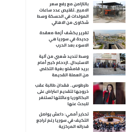
بالتزامن مع رفع سعر
الامبير..تقليص عدد ساعات
المولدات في الحسكة وسط
شكاوى من الاهالي
تقرير يكشف أزمة معقدة
جديدة في سوريا هي
الاسوء بعد الحرب
وسط تنديد شعبي من آلية
الاستبدال..ازدحام كبير أمام
بريد قامشلو بغية التخلص
من العملة القديمة
طرطوس.. فقدان طالبة عقب
خروجها لتقديم اعتراض على
البكالوريا وعائلتها تستنفر
للبحث عنها
تحذير أممي: داعش يواصل
التكيف في سوريا رغم تراجع
قدراته المركزية