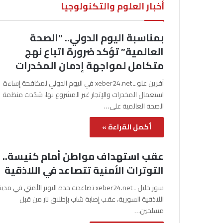
أخبار العلوم والتكنولوجيا
بمناسبة اليوم الدولي.. “الصحة
العالمية” تؤكد ضرورة اتباع نهج
متكامل لمواجهة إدمان المخدرات
آفرين علو ـ xeber24.net في اليوم الدولي لمكافحة إساءة
استعمال المخدرات والإتجار غير المشروع بها، شدّدت منظمة
الصحة العالمية على…
أكمل القراءة »
عقب استهداف مواطن أمام كنيسة..
التوترات الأمنية تتصاعد في اللاذقية
سوز خليل ـ xeber24.net تصاعدت حدة التوتر الأمني في مدي
اللاذقية السورية، عقب إصابة شاب بإطلاق نار من قبل
مسلحين…