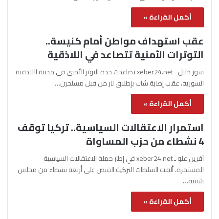
أكمل القراءة »
عقب استهداف مواطن أمام كنيسة..
التوترات الأمنية تتصاعد في اللاذقية
سوز خليل ـ xeber24.net تصاعدت حدة التوتر الأمني في مدينة اللاذقية
السورية، عقب إصابة شاب بإطلاق نار من قبل مسلحين…
أكمل القراءة »
استمرار الاعتقالات السياسية.. تركيا توقف
4 نشطاء من حزب المساواة
آفرين علو ـ xeber24.net في إطار حملة الاعتقالات السياسية
المستمرة، ألقت السلطات التركية القبض على أربعة نشطاء من مجلس
شبيبة…
أكمل القراءة »