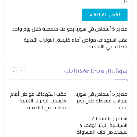
على…
أكمل القراءة »
مصرع 5 أشخاص في سوريا بحوادث منفصلة خلال يوم واحد
عقب استهداف مواطن أمام كنيسة.. التوترات الأمنية
تتصاعد في اللاذقية
بمناسبة اليوم الدولي..
السابقة
التالية
سوشيال ميديا وفضائيات
“الصحة العالمية” تؤكد
الصفحة
الصفحة
ضرورة اتباع نهج متكامل
لمواجهة إدمان المخدرات
مصرع 5 أشخاص في سوريا
عقب استهداف مواطن أمام
بحوادث منفصلة خلال يوم
كنيسة.. التوترات الأمنية
واحد
تتصاعد في اللاذقية
استمرار الاعتقالات
السياسية.. تركيا توقف 4
نشطاء من حزب المساواة