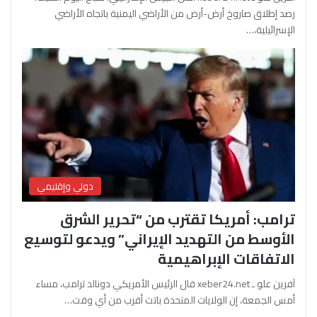
رصد إطلاق صاروخ أرض-أرض من الأراضي اليمنية باتجاه الأراضي
الإسرائيلية،…
دولي وإقليمي
ترامب: أمريكا تقترب من “تحرير الشرق
الأوسط من التهديد الإيراني” ويدعو لتوسيع
الاتفاقات الإبراهيمية
آفرين علو ـ xeber24.net قال الرئيس الأمريكي دونالد ترامب، مساء
أمس الجمعة، إن الولايات المتحدة باتت أقرب من أي وقت…