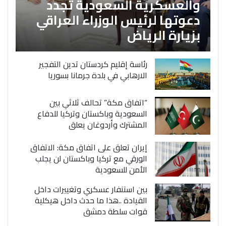
والعسكرية السعودية تجدد
دعوتها لرئيس الوزراء العراقي
بزيارة الرياض
رئاسة إقليم كردستان تدين التفجير
الارهابي في بلدة جرمانا بسوريا
“اتفاق مكة” تحالف ثلاثي بين
السعودية وباكستان وتركيا للدفاع
المشترك وأردوغان يعلق
إيران تعلق على اتفاق مكة: الاتفاق
الورقي مع تركيا وباكستان لن يجلب
الأمن للسعودية
بين استنفار عسكري وتغييرات داخل
القيادة ..هذا ما حدث داخل هيكلية
قوات سلطة دمشق