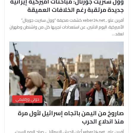
وول ستريت جورنال: مباحثات أميركية إيرانية
جديدة مرتقبة رغم الخلافات العميقة
آفرين علو ـ xeber24.net كشفت صحيفة “وول ستريت جورنال”
الأميركية، اليوم الاثنين، عن استعدادات تجريها كل من واشنطن وطهران
لعقد…
دولي وإقليمي
صاروخ من اليمن باتجاه إسرائيل لأول مرة
منذ اندلاع الحرب
آفرين علو ـ xeber24.net أعلن الجيش الإسرائيلي، صباح اليوم السبت،