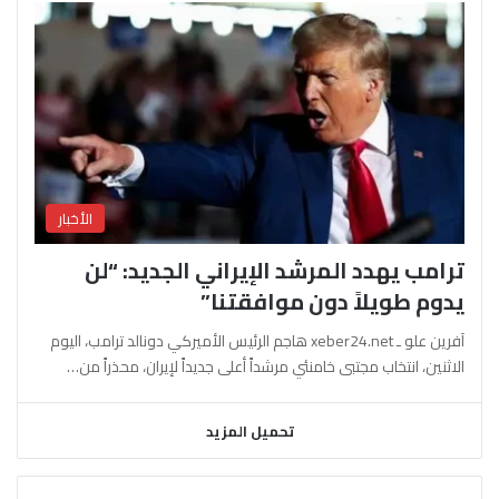
الأخبار
ترامب يهدد المرشد الإيراني الجديد: “لن
يدوم طويلاً دون موافقتنا”
آفرين علو ـ xeber24.net هاجم الرئيس الأميركي دونالد ترامب، اليوم
الاثنين، انتخاب مجتبى خامنئي مرشداً أعلى جديداً لإيران، محذراً من…
تحميل المزيد
السابقة
التالية