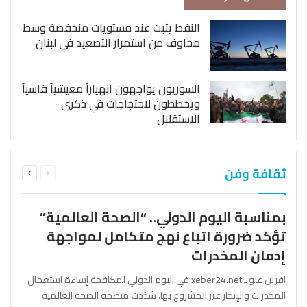
النفط يثبت عند مستويات منخفضة وسط
مخاوف من استمرار التصعيد في لبنان
السوريون يواجهون انهياراً معيشياً قاسياً
ويخططون لاحتجاجات في ذكرى
الاستقلال
السابقة
التالية
ثقافة وفن
الصفحة
الصفحة
بمناسبة اليوم الدولي.. “الصحة العالمية”
تؤكد ضرورة اتباع نهج متكامل لمواجهة
إدمان المخدرات
آفرين علو ـ xeber24.net في اليوم الدولي لمكافحة إساءة استعمال
المخدرات والإتجار غير المشروع بها، شدّدت منظمة الصحة العالمية