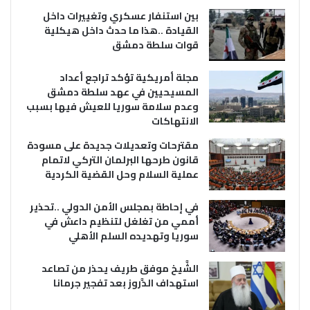
بين استنفار عسكري وتغييرات داخل
القيادة ..هذا ما حدث داخل هيكلية
قوات سلطة دمشق
مجلة أمريكية تؤكد تراجع أعداد
المسيحيين في عهد سلطة دمشق
وعدم سلامة سوريا للعيش فيها بسبب
الانتهاكات
مقترحات وتعديلات جديدة على مسودة
قانون طرحها البرلمان التركي لاتمام
عملية السلام وحل القضية الكردية
في إحاطة بمجلس الأمن الدولي ..تحذير
أممي من تغلغل لتنظيم داعش في
سوريا وتهديده السلم الأهلي
الشَّيخ موفق طريف يحذر من تصاعد
استهداف الدَّروز بعد تفجير جرمانا