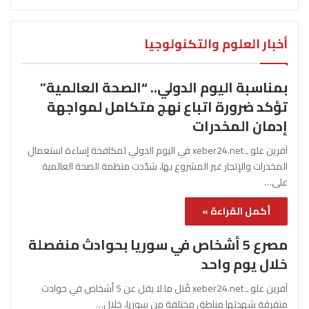
أخبار العلوم والتكنولوجيا
بمناسبة اليوم الدولي.. “الصحة العالمية”
تؤكد ضرورة اتباع نهج متكامل لمواجهة
إدمان المخدرات
آفرين علو ـ xeber24.net في اليوم الدولي لمكافحة إساءة استعمال
المخدرات والإتجار غير المشروع بها، شدّدت منظمة الصحة العالمية
على…
أكمل القراءة »
مصرع 5 أشخاص في سوريا بحوادث منفصلة
خلال يوم واحد
آفرين علو ـ xeber24.net قُتل ما لا يقل عن 5 أشخاص في حوادث
متفرقة شهدتها مناطق مختلفة من سوريا، خلال…