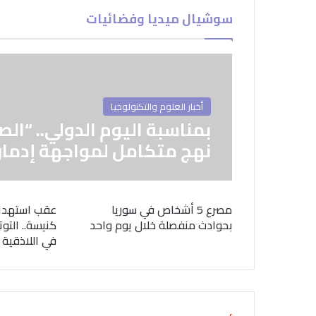
سوشيال ميديا وفضائيات
أخبار العلوم والتكنولوجيا
بمناسبة اليوم الدولي.. “الص
نهج متكامل لمواجهة إدمان
مصرع 5 أشخاص في سوريا
عقب استهدا
بحوادث منفصلة خلال يوم واحد
كنيسة.. التوت
في اللاذقية