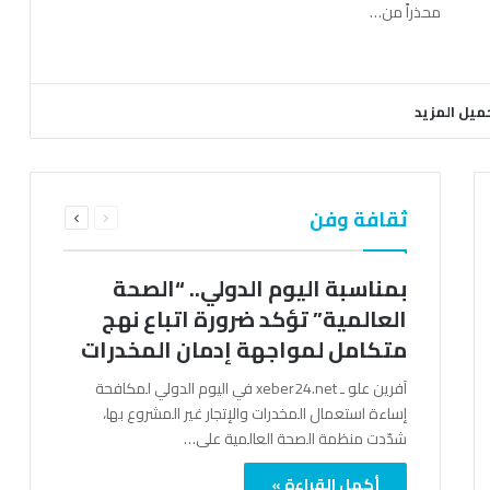
محذراً من…
ميل المزيد
السابقة
التالية
ثقافة وفن
الصفحة
الصفحة
بمناسبة اليوم الدولي.. “الصحة
العالمية” تؤكد ضرورة اتباع نهج
متكامل لمواجهة إدمان المخدرات
آفرين علو ـ xeber24.net في اليوم الدولي لمكافحة
إساءة استعمال المخدرات والإتجار غير المشروع بها،
شدّدت منظمة الصحة العالمية على…
أكمل القراءة »