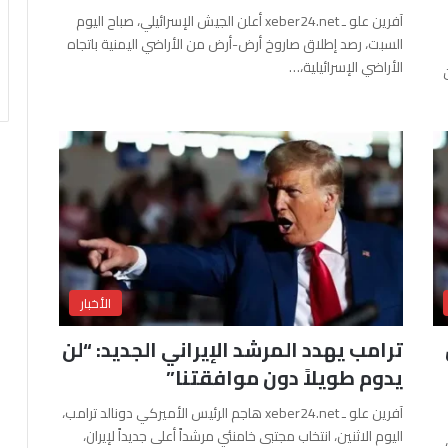
آفرين علو ـ xeber24.net أعلن الجيش الإسرائيلي، صباح اليوم
السبت، رصد إطلاق صاروخ أرض-أرض من الأراضي اليمنية باتجاه
الأراضي الإسرائيلية،…
الأخبار
ترامب يهدد المرشد الإيراني الجديد: “لن
يدوم طويلاً دون موافقتنا”
آفرين علو ـ xeber24.net هاجم الرئيس الأميركي دونالد ترامب،
اليوم الاثنين، انتخاب مجتبى خامنئي مرشداً أعلى جديداً لإيران،