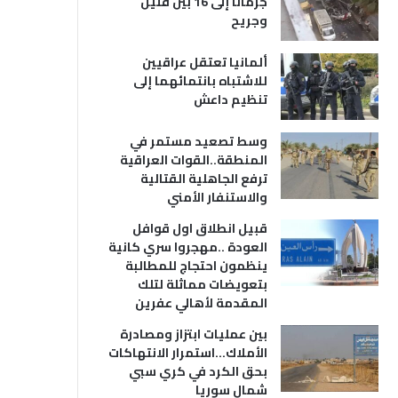
جرمانا إلى 16 بين قتيل
وجريح
ألمانيا تعتقل عراقيين
للاشتباه بانتمائهما إلى
تنظيم داعش
وسط تصعيد مستمر في
المنطقة..القوات العراقية
ترفع الجاهلية القتالية
والاستنفار الأمني
قبيل انطلاق اول قوافل
العودة ..مهجروا سري كانية
ينظمون احتجاج للمطالبة
بتعويضات مماثلة لتلك
المقدمة لأهالي عفرين
بين عمليات ابتزاز ومصادرة
الأملاك…استمرار الانتهاكات
بحق الكرد في كري سبي
شمال سوريا