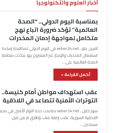
أخبار العلوم والتكنولوجيا
بمناسبة اليوم الدولي.. “الصحة
العالمية” تؤكد ضرورة اتباع نهج
متكامل لمواجهة إدمان المخدرات
آفرين علو ـ xeber24.net في اليوم الدولي لمكافحة إساءة
استعمال المخدرات والإتجار غير المشروع بها، شدّدت منظمة
الصحة العالمية على…
أكمل القراءة »
عقب استهداف مواطن أمام كنيسة..
التوترات الأمنية تتصاعد في اللاذقية
سوز خليل ـ xeber24.net تصاعدت حدة التوتر الأمني في مدي
اللاذقية السورية، عقب إصابة شاب بإطلاق نار من قبل
مسلحين…