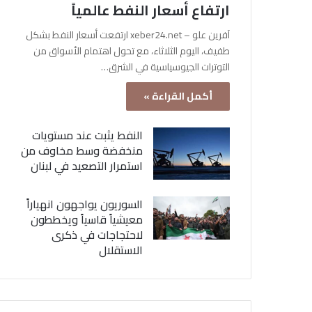
ارتفاع أسعار النفط عالمياً
آفرين علو – xeber24.net ارتفعت أسعار النفط بشكل
طفيف، اليوم الثلاثاء، مع تحول اهتمام الأسواق من
التوترات الجيوسياسية في الشرق…
أكمل القراءة »
النفط يثبت عند مستويات
منخفضة وسط مخاوف من
استمرار التصعيد في لبنان
السوريون يواجهون انهياراً
معيشياً قاسياً ويخططون
لاحتجاجات في ذكرى
الاستقلال