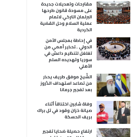
مقترحات وتعديلات جديدة
على مسودة قانون طرحها
البرلمان التركي لاتمام
عملية السلام وحل القضية
الكردية
في إحاطة بمجلس الأمن
الدولي ..تحذير أممي من
تغلغل لتنظيم داعش في
سوريا وتهديده السلم
الأهلي
الشَّيخ موفق طريف يحذر
من تصاعد استهداف الدَّروز
بعد تفجير جرمانا
وفاة شابين اختناقاً أثناء
صيانة خزان وقود في تل براك
بريف الحسكة
ارتفاع حصيلة ضحايا تفجير