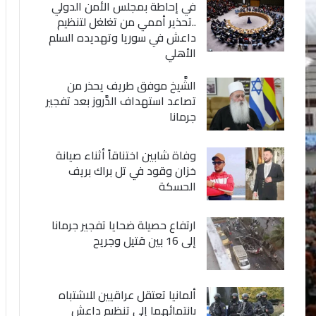
في إحاطة بمجلس الأمن الدولي
..تحذير أممي من تغلغل لتنظيم
داعش في سوريا وتهديده السلم
الأهلي
الشَّيخ موفق طريف يحذر من
تصاعد استهداف الدَّروز بعد تفجير
جرمانا
وفاة شابين اختناقاً أثناء صيانة
خزان وقود في تل براك بريف
الحسكة
ارتفاع حصيلة ضحايا تفجير جرمانا
إلى 16 بين قتيل وجريح
ألمانيا تعتقل عراقيين للاشتباه
بانتمائهما إلى تنظيم داعش