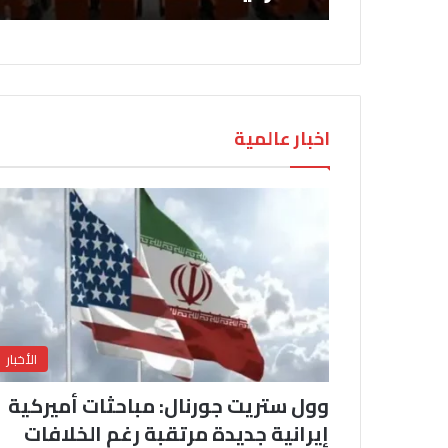
اخبار عالمية
الأخبار
وول ستريت جورنال: مباحثات أميركية
إيرانية جديدة مرتقبة رغم الخلافات