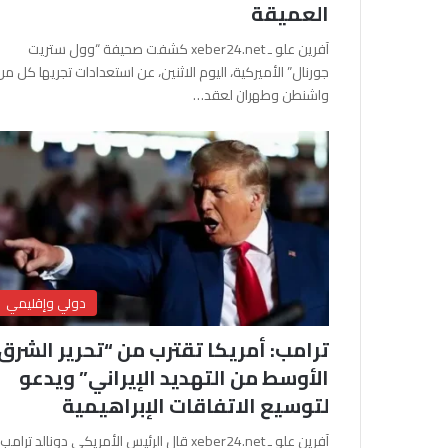
العميقة
آفرين علو ـ xeber24.net كشفت صحيفة “وول ستريت
جورنال” الأميركية، اليوم الاثنين، عن استعدادات تجريها كل من
واشنطن وطهران لعقد…
دولي وإقليمي
ترامب: أمريكا تقترب من “تحرير الشرق
الأوسط من التهديد الإيراني” ويدعو
لتوسيع الاتفاقات الإبراهيمية
آفرين علو ـ xeber24.net قال الرئيس الأمريكي دونالد ترامب،