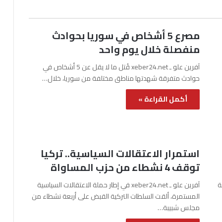
مصرع 5 أشخاص في سوريا بحوادث
منفصلة خلال يوم واحد
آفرين علو ـ xeber24.net قُتل ما لا يقل عن 5 أشخاص في
حوادث متفرقة شهدتها مناطق مختلفة من سوريا، خلال…
أكمل القراءة »
استمرار الاعتقالات السياسية.. تركيا
توقف 4 نشطاء من حزب المساواة
نة
آفرين علو ـ xeber24.net في إطار حملة الاعتقالات السياسية
المستمرة، ألقت السلطات التركية القبض على أربعة نشطاء من
مجلس شبيبة…