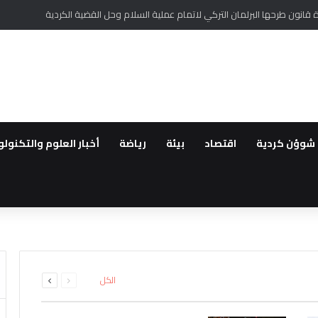
ر أممي من تغلغل لتنظيم داعش في سوريا وتهديده السلم الأهلي
شوؤن كردية
اقتصاد
بيئة
رياضة
أخبار العلوم والتكنولو
طقة..القوات العراقية ترفع الجا
لعودة ..مهجروا سري كانية ينظمو
رة الأملاك…استمرار الانتهاكات بح
لمقدمة لأهالي عفرين
اشتباه بانتمائهما إلى تنظيم داعش
ة الحفر العشوائي للآبار في قام
السابقة
التالية
الكل
الصفحة
الصفحة