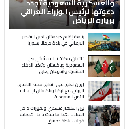
والعسكرية السعودية تجدد
دعوتها لرئيس الوزراء العراقي
بزيارة الرياض
رئاسة إقليم كردستان تدين التفجير
الارهابي في بلدة جرمانا بسوريا
“اتفاق مكة” تحالف ثلاثي بين
السعودية وباكستان وتركيا للدفاع
المشترك وأردوغان يعلق
إيران تعلق على اتفاق مكة: الاتفاق
الورقي مع تركيا وباكستان لن يجلب
الأمن للسعودية
بين استنفار عسكري وتغييرات داخل
القيادة ..هذا ما حدث داخل هيكلية
قوات سلطة دمشق