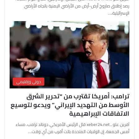
رصد إطلاق صاروخ أرض-أرض من الأراضي اليمنية باتجاه الأراضي
الإسرائيلية،…
دولي وإقليمي
ترامب: أمريكا تقترب من “تحرير الشرق
الأوسط من التهديد الإيراني” ويدعو لتوسيع
الاتفاقات الإبراهيمية
آفرين علو ـ xeber24.net قال الرئيس الأمريكي دونالد ترامب، مساء
أمس الجمعة، إن الولايات المتحدة باتت أقرب من أي وقت…