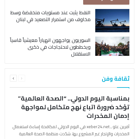
النفط يثبت عند مستويات منخفضة وسط
مخاوف من استمرار التصعيد في لبنان
السوريون يواجهون انهياراً معيشياً قاسياً
ويخططون لاحتجاجات في ذكرى
الاستقلال
السابقة
التالية
ثقافة وفن
الصفحة
الصفحة
بمناسبة اليوم الدولي.. “الصحة العالمية”
تؤكد ضرورة اتباع نهج متكامل لمواجهة
إدمان المخدرات
آفرين علو ـ xeber24.net في اليوم الدولي لمكافحة إساءة استعمال
المخدرات والإتجار غير المشروع بها، شدّدت منظمة الصحة العالمية