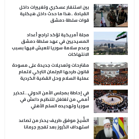
بين استنفار عسكري وتغييرات داخل
القيادة ..هذا ما حدث داخل هيكلية
قوات سلطة دمشق
مجلة أمريكية تؤكد تراجع أعداد
المسيحيين في عهد سلطة دمشق
وعدم سلامة سوريا للعيش فيها بسبب
الانتهاكات
مقترحات وتعديلات جديدة على مسودة
قانون طرحها البرلمان التركي لاتمام
عملية السلام وحل القضية الكردية
في إحاطة بمجلس الأمن الدولي ..تحذير
أممي من تغلغل لتنظيم داعش في
سوريا وتهديده السلم الأهلي
الشَّيخ موفق طريف يحذر من تصاعد
استهداف الدَّروز بعد تفجير جرمانا