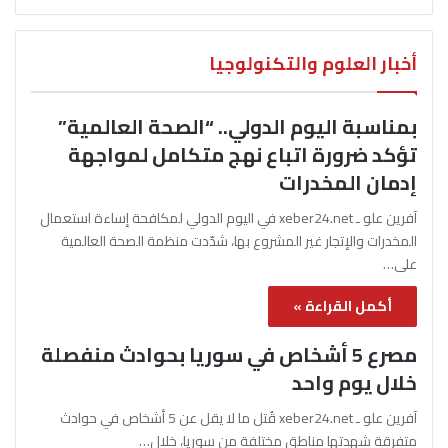
أخبار العلوم والتكنولوجيا
بمناسبة اليوم الدولي.. “الصحة العالمية”
تؤكد ضرورة اتباع نهج متكامل لمواجهة
إدمان المخدرات
آفرين علو ـ xeber24.net في اليوم الدولي لمكافحة إساءة استعمال
المخدرات والإتجار غير المشروع بها، شدّدت منظمة الصحة العالمية
على…
أكمل القراءة »
مصرع 5 أشخاص في سوريا بحوادث منفصلة
خلال يوم واحد
آفرين علو ـ xeber24.net قُتل ما لا يقل عن 5 أشخاص في حوادث
متفرقة شهدتها مناطق مختلفة من سوريا، خلال…