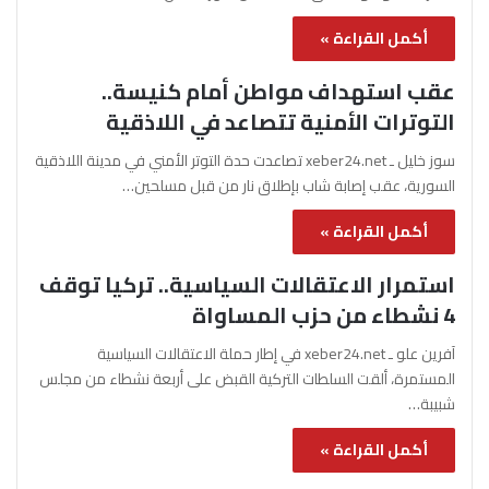
أكمل القراءة »
عقب استهداف مواطن أمام كنيسة..
التوترات الأمنية تتصاعد في اللاذقية
سوز خليل ـ xeber24.net تصاعدت حدة التوتر الأمني في مدينة اللاذقية
السورية، عقب إصابة شاب بإطلاق نار من قبل مسلحين…
أكمل القراءة »
استمرار الاعتقالات السياسية.. تركيا توقف
4 نشطاء من حزب المساواة
آفرين علو ـ xeber24.net في إطار حملة الاعتقالات السياسية
المستمرة، ألقت السلطات التركية القبض على أربعة نشطاء من مجلس
شبيبة…
أكمل القراءة »