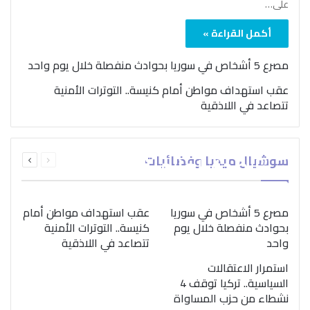
على…
أكمل القراءة »
مصرع 5 أشخاص في سوريا بحوادث منفصلة خلال يوم واحد
عقب استهداف مواطن أمام كنيسة.. التوترات الأمنية
تتصاعد في اللاذقية
بمناسبة اليوم الدولي..
السابقة
التالية
سوشيال ميديا وفضائيات
“الصحة العالمية” تؤكد
الصفحة
الصفحة
ضرورة اتباع نهج متكامل
لمواجهة إدمان المخدرات
مصرع 5 أشخاص في سوريا
عقب استهداف مواطن أمام
بحوادث منفصلة خلال يوم
كنيسة.. التوترات الأمنية
واحد
تتصاعد في اللاذقية
استمرار الاعتقالات
السياسية.. تركيا توقف 4
نشطاء من حزب المساواة