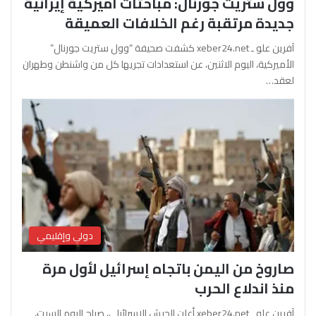
وول ستريت جورنال: مباحثات أميركية إيرانية
جديدة مرتقبة رغم الخلافات العميقة
آفرين علو ـ xeber24.net كشفت صحيفة “وول ستريت جورنال”
الأميركية، اليوم الاثنين، عن استعدادات تجريها كل من واشنطن وطهران
لعقد…
دولي وإقليمي
صاروخ من اليمن باتجاه إسرائيل لأول مرة
منذ اندلاع الحرب
آفرين علو ـ xeber24.net أعلن الجيش الإسرائيلي، صباح اليوم السبت،