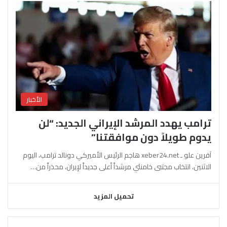
الأخبار
ترامب يهدد المرشد الإيراني الجديد: “لن
يدوم طويلاً دون موافقتنا”
آفرين علو ـ xeber24.net هاجم الرئيس الأميركي دونالد ترامب، اليوم
الاثنين، انتخاب مجتبى خامنئي مرشداً أعلى جديداً لإيران، محذراً من…
تحميل المزيد
السابقة
التالية