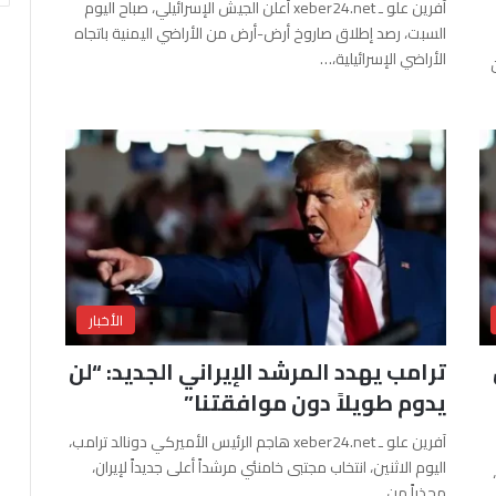
آفرين علو ـ xeber24.net أعلن الجيش الإسرائيلي، صباح اليوم
السبت، رصد إطلاق صاروخ أرض-أرض من الأراضي اليمنية باتجاه
الأراضي الإسرائيلية،…
الأخبار
ترامب يهدد المرشد الإيراني الجديد: “لن
يدوم طويلاً دون موافقتنا”
آفرين علو ـ xeber24.net هاجم الرئيس الأميركي دونالد ترامب،
اليوم الاثنين، انتخاب مجتبى خامنئي مرشداً أعلى جديداً لإيران،
محذراً من…