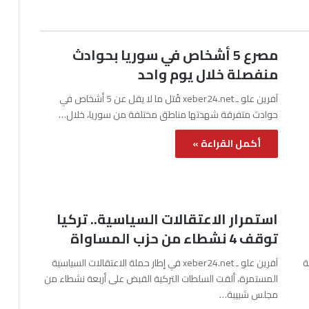
مصرع 5 أشخاص في سوريا بحوادث
منفصلة خلال يوم واحد
آفرين علو ـ xeber24.net قُتل ما لا يقل عن 5 أشخاص في
حوادث متفرقة شهدتها مناطق مختلفة من سوريا، خلال…
أكمل القراءة »
استمرار الاعتقالات السياسية.. تركيا
توقف 4 نشطاء من حزب المساواة
نة
آفرين علو ـ xeber24.net في إطار حملة الاعتقالات السياسية
المستمرة، ألقت السلطات التركية القبض على أربعة نشطاء من
مجلس شبيبة…