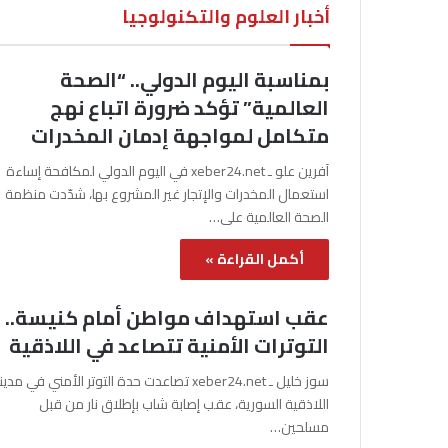
أخبار العلوم والتكنولوجيا
بمناسبة اليوم الدولي.. “الصحة
العالمية” تؤكد ضرورة اتباع نهج
متكامل لمواجهة إدمان المخدرات
آفرين علو ـ xeber24.net في اليوم الدولي لمكافحة إساءة
استعمال المخدرات والإتجار غير المشروع بها، شدّدت منظمة
الصحة العالمية على…
أكمل القراءة »
عقب استهداف مواطن أمام كنيسة..
التوترات الأمنية تتصاعد في اللاذقية
سوز خليل ـ xeber24.net تصاعدت حدة التوتر الأمني في مدي
اللاذقية السورية، عقب إصابة شاب بإطلاق نار من قبل
مسلحين…