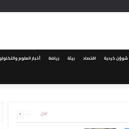
 أمام مرشح المعارضة التركية
شوؤن كردية
اقتصاد
بيئة
رياضة
أخبار العلوم والتكنولو
انية تركيا تقيد حركة السفن بالبح
فاتي حمص وبانياس بسبب الخدم
انتقالية وإصابة اثنين آخرين باس
السابقة
التالية
الكل
الصفحة
الصفحة