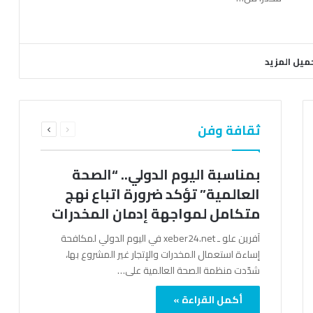
ميل المزيد
السابقة
التالية
ثقافة وفن
الصفحة
الصفحة
بمناسبة اليوم الدولي.. “الصحة
العالمية” تؤكد ضرورة اتباع نهج
متكامل لمواجهة إدمان المخدرات
آفرين علو ـ xeber24.net في اليوم الدولي لمكافحة
إساءة استعمال المخدرات والإتجار غير المشروع بها،
شدّدت منظمة الصحة العالمية على…
أكمل القراءة »