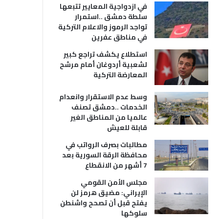
في ازدواجية المعايير تتبعها
سلطة دمشق ..استمرار
تواجد الرموز والاعلام التركية
في مناطق عفرين
استطلاع يكشف تراجع كبير
لشعبية أردوغان أمام مرشح
المعارضة التركية
وسط عدم الاستقرار وانعدام
الخدمات ..دمشق تصنف
عالميا من المناطق الغير
قابلة للعيش
مطالبات بصرف الرواتب في
محافظة الرقة السورية بعد
7 أشهر من الانقطاع
مجلس الأمن القومي
الإيراني: مضيق هرمز لن
يفتح قبل أن تصحح واشنطن
سلوكها