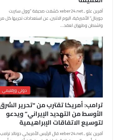
آفرين علو ـ xeber24.net كشفت صحيفة “وول ستريت
جورنال” الأميركية، اليوم الاثنين، عن استعدادات تجريها كل من
واشنطن وطهران لعقد…
دولي وإقليمي
ترامب: أمريكا تقترب من “تحرير الشرق
الأوسط من التهديد الإيراني” ويدعو
لتوسيع الاتفاقات الإبراهيمية
آفرين علو ـ xeber24.net قال الرئيس الأمريكي دونالد ترامب،