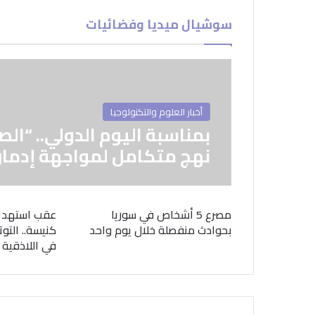
سوشيال ميديا وفضائيات
أخبار العلوم والتكنولوجيا
بمناسبة اليوم الدولي.. “الص
نهج متكامل لمواجهة إدمان
مصرع 5 أشخاص في سوريا
عقب استهدا
بحوادث منفصلة خلال يوم واحد
كنيسة.. التوت
في اللاذقية