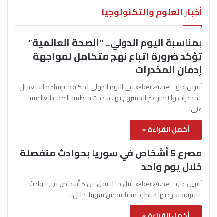
أخبار العلوم والتكنولوجيا
بمناسبة اليوم الدولي.. “الصحة العالمية”
تؤكد ضرورة اتباع نهج متكامل لمواجهة
إدمان المخدرات
آفرين علو ـ xeber24.net في اليوم الدولي لمكافحة إساءة استعمال
المخدرات والإتجار غير المشروع بها، شدّدت منظمة الصحة العالمية
على…
أكمل القراءة »
مصرع 5 أشخاص في سوريا بحوادث منفصلة
خلال يوم واحد
آفرين علو ـ xeber24.net قُتل ما لا يقل عن 5 أشخاص في حوادث
متفرقة شهدتها مناطق مختلفة من سوريا، خلال…
أكمل القراءة »