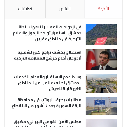
الأخيرة
الأشهر
تعليقات
في ازدواجية المعايير تتبعها سلطة
دمشق ..استمرار تواجد الرموز والاعلام
التركية في مناطق عفرين
استطلاع يكشف تراجع كبير لشعبية
أردوغان أمام مرشح المعارضة التركية
وسط عدم الاستقرار وانعدام الخدمات
..دمشق تصنف عالميا من المناطق
الغير قابلة للعيش
مطالبات بصرف الرواتب في محافظة
الرقة السورية بعد 7 أشهر من الانقطاع
مجلس الأمن القومي الإيراني: مضيق