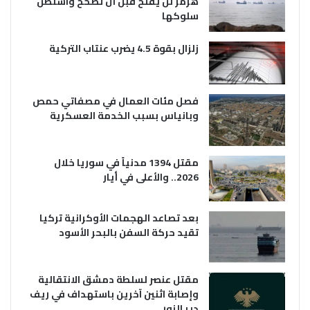
هرمز لن يفتح قبل أن تصحح واشنطن
سلوكها
زلزال بقوة 4.5 يضرب عنتاب التركية
فصل مئات العمال في مصفاتي حمص
وبانياس بسبب الخدمة العسكرية
مقتل 1394 مدنياً في سوريا خلال
2026.. والأعلى في أيار
بعد تصاعد الهجمات الأوكرانية تركيا
تقيد حركة السفن بالبحر الأسود
مقتل عنصر لسلطة دمشق الانتقالية
وإصابة اثنين آخرين باستهداف في ريف
دير الزور