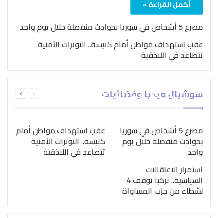
أكمل القراءة »
مصرع 5 أشخاص في سوريا بحوادث منفصلة خلال يوم واحد
عقب استهداف مواطن أمام كنيسة.. التوترات الأمنية
تتصاعد في اللاذقية
بمناسبة اليوم الدولي..
السابقة
التالية
سوشيال ميديا وفضائيات
“الصحة العالمية” تؤكد
الصفحة
الصفحة
ضرورة اتباع نهج متكامل
لمواجهة إدمان المخدرات
مصرع 5 أشخاص في سوريا
عقب استهداف مواطن أمام
بحوادث منفصلة خلال يوم
كنيسة.. التوترات الأمنية
واحد
تتصاعد في اللاذقية
استمرار الاعتقالات
السياسية.. تركيا توقف 4
نشطاء من حزب المساواة