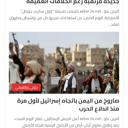
جديدة مرتقبة رغم الخلافات العميقة
آفرين علو ـ xeber24.net كشفت صحيفة “وول ستريت جورنال”
الأميركية، اليوم الاثنين، عن استعدادات تجريها كل من واشنطن وطهران
لعقد…
دولي وإقليمي
صاروخ من اليمن باتجاه إسرائيل لأول مرة
منذ اندلاع الحرب
آفرين علو ـ xeber24.net أعلن الجيش الإسرائيلي، صباح اليوم السبت،
رصد إطلاق صاروخ أرض-أرض من الأراضي اليمنية باتجاه الأراضي