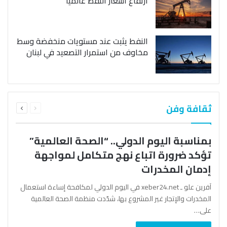
ارتفاع أسعار النفط عالمياً
النفط يثبت عند مستويات منخفضة وسط
مخاوف من استمرار التصعيد في لبنان
السابقة
التالية
ثقافة وفن
الصفحة
الصفحة
بمناسبة اليوم الدولي.. “الصحة العالمية”
تؤكد ضرورة اتباع نهج متكامل لمواجهة
إدمان المخدرات
آفرين علو ـ xeber24.net في اليوم الدولي لمكافحة إساءة استعمال
المخدرات والإتجار غير المشروع بها، شدّدت منظمة الصحة العالمية
على…