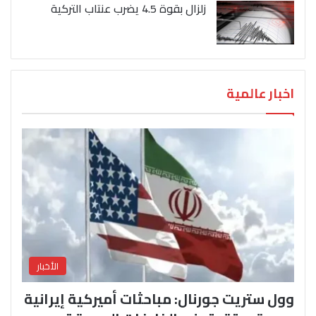
زلزال بقوة 4.5 يضرب عنتاب التركية
اخبار عالمية
الأخبار
وول ستريت جورنال: مباحثات أميركية إيرانية