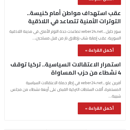
عقب استهداف مواطن أمام كنيسة..
التوترات الأمنية تتصاعد في اللاذقية
سوز خليل ـ xeber24.net تصاعدت حدة التوتر الأمني في مدينة اللاذقية
السورية، عقب إصابة شاب بإطلاق نار من قبل مسلحين…
أكمل القراءة »
استمرار الاعتقالات السياسية.. تركيا توقف
4 نشطاء من حزب المساواة
آفرين علو ـ xeber24.net في إطار حملة الاعتقالات السياسية
المستمرة، ألقت السلطات التركية القبض على أربعة نشطاء من مجلس
شبيبة…
أكمل القراءة »