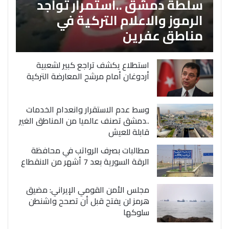
سلطة دمشق ..استمرار تواجد
الرموز والاعلام التركية في
مناطق عفرين
استطلاع يكشف تراجع كبير لشعبية
أردوغان أمام مرشح المعارضة التركية
وسط عدم الاستقرار وانعدام الخدمات
..دمشق تصنف عالميا من المناطق الغير
قابلة للعيش
مطالبات بصرف الرواتب في محافظة
الرقة السورية بعد 7 أشهر من الانقطاع
مجلس الأمن القومي الإيراني: مضيق
هرمز لن يفتح قبل أن تصحح واشنطن
سلوكها