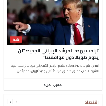
الأخبار
ترامب يهدد المرشد الإيراني الجديد: “لن
يدوم طويلاً دون موافقتنا”
آفرين علو ـ xeber24.net هاجم الرئيس الأميركي دونالد ترامب، اليوم
الاثنين، انتخاب مجتبى خامنئي مرشداً أعلى جديداً لإيران، محذراً من…
تحميل المزيد
السابقة
التالية
اقتصاد
الصفحة
الصفحة