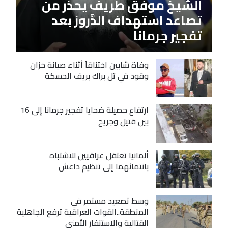
الشَّيخ موفق طريف يحذر من
تصاعد استهداف الدَّروز بعد
تفجير جرمانا
وفاة شابين اختناقاً أثناء صيانة خزان
وقود في تل براك بريف الحسكة
ارتفاع حصيلة ضحايا تفجير جرمانا إلى 16
بين قتيل وجريح
ألمانيا تعتقل عراقيين للاشتباه
بانتمائهما إلى تنظيم داعش
وسط تصعيد مستمر في
المنطقة..القوات العراقية ترفع الجاهلية
القتالية والاستنفار الأمني