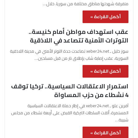
متفرقة شهدتها مناطق مختلفة من سوريا، خلال…
أكمل القراءة »
عقب استهداف مواطن أمام كنيسة..
التوترات الأمنية تتصاعد في اللاذقية
سوز خليل ـ xeber24.net تصاعدت حدة التوتر الأمني في مدينة اللاذقية
السورية، عقب إصابة شاب بإطلاق نار من قبل مسلحين…
أكمل القراءة »
استمرار الاعتقالات السياسية.. تركيا توقف
4 نشطاء من حزب المساواة
آفرين علو ـ xeber24.net في إطار حملة الاعتقالات السياسية
المستمرة، ألقت السلطات التركية القبض على أربعة نشطاء من مجلس
شبيبة…
أكمل القراءة »