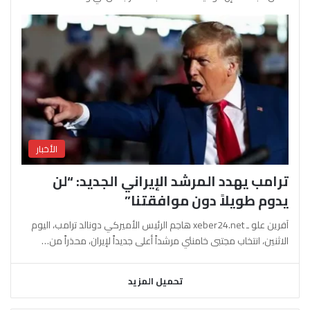
الأخبار
ترامب يهدد المرشد الإيراني الجديد: “لن
يدوم طويلاً دون موافقتنا”
آفرين علو ـ xeber24.net هاجم الرئيس الأميركي دونالد ترامب، اليوم
الاثنين، انتخاب مجتبى خامنئي مرشداً أعلى جديداً لإيران، محذراً من…
تحميل المزيد