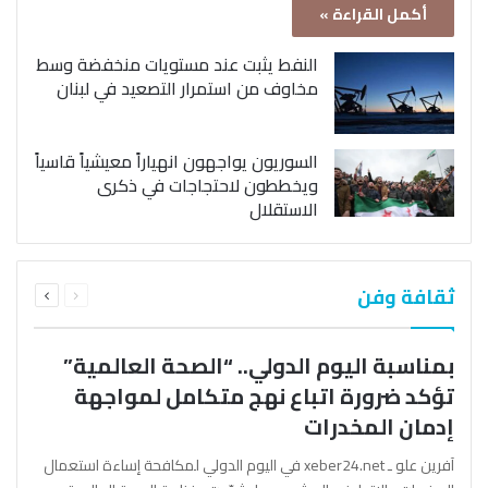
أكمل القراءة »
النفط يثبت عند مستويات منخفضة وسط
مخاوف من استمرار التصعيد في لبنان
السوريون يواجهون انهياراً معيشياً قاسياً
ويخططون لاحتجاجات في ذكرى
الاستقلال
السابقة
التالية
ثقافة وفن
الصفحة
الصفحة
بمناسبة اليوم الدولي.. “الصحة العالمية”
تؤكد ضرورة اتباع نهج متكامل لمواجهة
إدمان المخدرات
آفرين علو ـ xeber24.net في اليوم الدولي لمكافحة إساءة استعمال