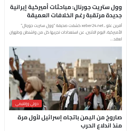
وول ستريت جورنال: مباحثات أميركية إيرانية
جديدة مرتقبة رغم الخلافات العميقة
آفرين علو ـ xeber24.net كشفت صحيفة “وول ستريت جورنال”
الأميركية، اليوم الاثنين، عن استعدادات تجريها كل من واشنطن وطهران
لعقد…
دولي وإقليمي
صاروخ من اليمن باتجاه إسرائيل لأول مرة
منذ اندلاع الحرب