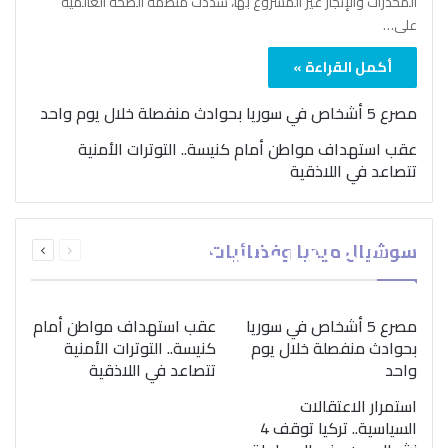
المخدرات والإتجار غير المشروع بها، شدّدت منظمة الصحة العالمية
على…
أكمل القراءة »
مصرع 5 أشخاص في سوريا بحوادث منفصلة خلال يوم واحد
عقب استهداف مواطن أمام كنيسة.. التوترات الأمنية
تتصاعد في اللاذقية
بمناسبة اليوم الدولي..
السابقة
التالية
سوشيال ميديا وفضائيات
“الصحة العالمية” تؤكد
الصفحة
الصفحة
ضرورة اتباع نهج متكامل
لمواجهة إدمان المخدرات
مصرع 5 أشخاص في سوريا
عقب استهداف مواطن أمام
بحوادث منفصلة خلال يوم
كنيسة.. التوترات الأمنية
واحد
تتصاعد في اللاذقية
استمرار الاعتقالات
السياسية.. تركيا توقف 4