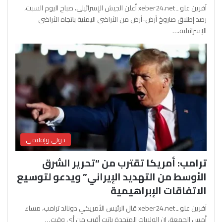
آفرين علو ـ xeber24.net أعلن الجيش الإسرائيلي، صباح اليوم السبت،
رصد إطلاق صاروخ أرض-أرض من الأراضي اليمنية باتجاه الأراضي
الإسرائيلية،…
دولي وإقليمي
ترامب: أمريكا تقترب من “تحرير الشرق
الأوسط من التهديد الإيراني” ويدعو لتوسيع
الاتفاقات الإبراهيمية
آفرين علو ـ xeber24.net قال الرئيس الأمريكي دونالد ترامب، مساء
أمس الجمعة، إن الولايات المتحدة باتت أقرب من أي وقت…