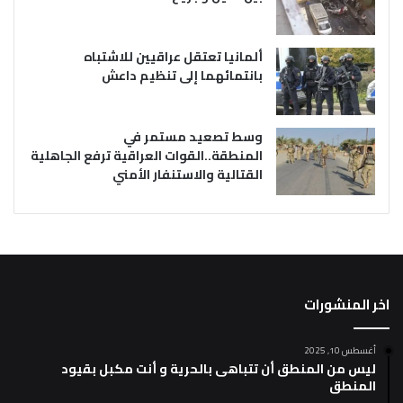
ألمانيا تعتقل عراقيين للاشتباه
بانتمائهما إلى تنظيم داعش
وسط تصعيد مستمر في
المنطقة..القوات العراقية ترفع الجاهلية
القتالية والاستنفار الأمني
اخر المنشورات
أغسطس 10, 2025
ليس من المنطق أن تتباهى بالحرية و أنت مكبل بقيود
المنطق