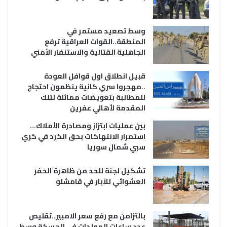
وسط تصعيد مستمر في
المنطقة..القوات العراقية ترفع
الجاهلية القتالية والاستنفار الأمني
قبيل انطلاق اول قوافل العودة
..مهجروا سري كانية ينظمون احتجاج
للمطالبة بتعويضات مماثلة لتلك
المقدمة لأهالي عفرين
بين عمليات ابتزاز ومصادرة الأملاك…
استمرار الانتهاكات بحق الكرد في كري
سبي شمال سوريا
تشكيل لجنة للحد من ظاهرة الحفر
العشوائي للآبار في قامشلو
بالتزامن مع رفع سعر الامبير..تقليص
عدد ساعات المولدات في الحسكة وسط