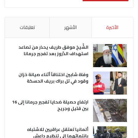
الأخيرة
الأشهر
تعليقات
الشَّيخ موفق طريف يحذر من تصاعد
استهداف الدَّروز بعد تفجير جرمانا
وفاة شابين اختناقاً أثناء صيانة خزان
وقود في تل براك بريف الحسكة
ارتفاع حصيلة ضحايا تفجير جرمانا إلى 16
بين قتيل وجريح
ألمانيا تعتقل عراقيين للاشتباه
بانتمائهما إلى تنظيم داعش