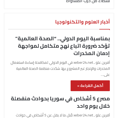
نشطاء من حزب المساواة
أخبار العلوم والتكنولوجيا
بمناسبة اليوم الدولي.. “الصحة العالمية”
تؤكد ضرورة اتباع نهج متكامل لمواجهة
إدمان المخدرات
آفرين علو ـ xeber24.net في اليوم الدولي لمكافحة إساءة استعمال
المخدرات والإتجار غير المشروع بها، شدّدت منظمة الصحة العالمية
على…
أكمل القراءة »
مصرع 5 أشخاص في سوريا بحوادث منفصلة
خلال يوم واحد
آفرين علو ـ xeber24.net قُتل ما لا يقل عن 5 أشخاص في حوادث