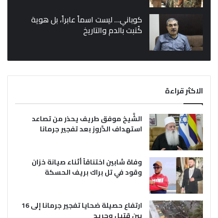
كوباني… ليست اسماً عابراً، بل هوية
كُتبت بالدم والتاريخ
الاكثر قراءة
الشَّيخ موفق طريف يحذر من تصاعد
استهداف الدَّروز بعد تفجير جرمانا
وفاة شابين اختناقاً أثناء صيانة خزان
وقود في تل براك بريف الحسكة
ارتفاع حصيلة ضحايا تفجير جرمانا إلى 16
بين قتيل وجريح