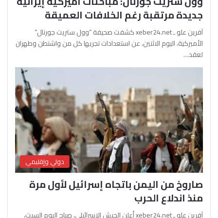
وول ستريت جورنال: مباحثات أميركية إيرانية
جديدة مرتقبة رغم الخلافات العميقة
آفرين علو ـ xeber24.net كشفت صحيفة “وول ستريت جورنال”
الأميركية، اليوم الاثنين، عن استعدادات تجريها كل من واشنطن وطهران
لعقد…
دولي وإقليمي
صاروخ من اليمن باتجاه إسرائيل لأول مرة
منذ اندلاع الحرب
آفرين علو ـ xeber24.net أعلن الجيش الإسرائيلي، صباح اليوم السبت،