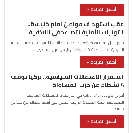
أكمل القراءة »
عقب استهداف مواطن أمام كنيسة..
التوترات الأمنية تتصاعد في اللاذقية
سوز خليل ـ xeber24.net تصاعدت حدة التوتر الأمني في مدينة اللاذقية
السورية، عقب إصابة شاب بإطلاق نار من قبل مسلحين…
أكمل القراءة »
استمرار الاعتقالات السياسية.. تركيا توقف
4 نشطاء من حزب المساواة
آفرين علو ـ xeber24.net في إطار حملة الاعتقالات السياسية
المستمرة، ألقت السلطات التركية القبض على أربعة نشطاء من مجلس
شبيبة…
أكمل القراءة »