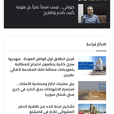
كوباني… ليست اسماً عابراً، بل هوية
كُتبت بالدم والتاريخ
الاكثر قراءة
قبيل انطلاق اول قوافل العودة ..مهجروا
سري كانية ينظمون احتجاج للمطالبة
بتعويضات مماثلة لتلك المقدمة لأهالي
عفرين
بين عمليات ابتزاز ومصادرة الأملاك…
استمرار الانتهاكات بحق الكرد في كري
سبي شمال سوريا
تشكيل لجنة للحد من ظاهرة الحفر
العشوائي للآبار في قامشلو