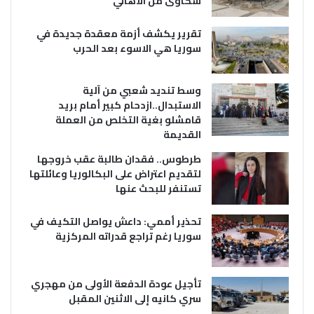
شكاوى من الاهالي
تقرير يكشف أزمة معقدة جديدة في
سوريا هي الاسوء بعد الحرب
وسط تنديد شعبي من آلية
الاستبدال..ازدحام كبير أمام بريد
قامشلو بغية التخلص من العملة
القديمة
طرطوس.. فقدان طالبة عقب خروجها
لتقديم اعتراض على البكالوريا وعائلتها
تستنفر للبحث عنها
تحذير أممي: داعش يواصل التكيف في
سوريا رغم تراجع قدراته المركزية
تأجيل عودة الدفعة الأولى من مهجري
سري كانيه إلى الاثنين المقبل