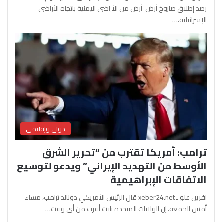
رصد إطلاق صاروخ أرض-أرض من الأراضي اليمنية باتجاه الأراضي
الإسرائيلية،…
دولي وإقليمي
ترامب: أمريكا تقترب من “تحرير الشرق
الأوسط من التهديد الإيراني” ويدعو لتوسيع
الاتفاقات الإبراهيمية
آفرين علو ـ xeber24.net قال الرئيس الأمريكي دونالد ترامب، مساء
أمس الجمعة، إن الولايات المتحدة باتت أقرب من أي وقت…