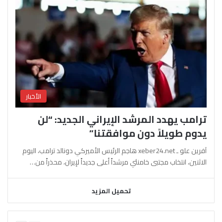
الأخبار
ترامب يهدد المرشد الإيراني الجديد: “لن
يدوم طويلاً دون موافقتنا”
آفرين علو ـ xeber24.net هاجم الرئيس الأميركي دونالد ترامب، اليوم
الاثنين، انتخاب مجتبى خامنئي مرشداً أعلى جديداً لإيران، محذراً من…
تحميل المزيد
السابقة
التالية