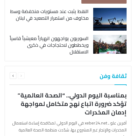
النفط يثبت عند مستويات منخفضة وسط
مخاوف من استمرار التصعيد في لبنان
السوريون يواجهون انهياراً معيشياً قاسياً
ويخططون لاحتجاجات في ذكرى
الاستقلال
السابقة
التالية
ثقافة وفن
الصفحة
الصفحة
بمناسبة اليوم الدولي.. “الصحة العالمية”
تؤكد ضرورة اتباع نهج متكامل لمواجهة
إدمان المخدرات
آفرين علو ـ xeber24.net في اليوم الدولي لمكافحة إساءة استعمال
المخدرات والإتجار غير المشروع بها، شدّدت منظمة الصحة العالمية