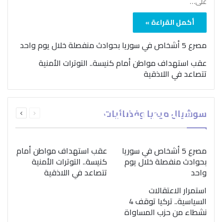
على…
أكمل القراءة »
مصرع 5 أشخاص في سوريا بحوادث منفصلة خلال يوم واحد
عقب استهداف مواطن أمام كنيسة.. التوترات الأمنية
تتصاعد في اللاذقية
بمناسبة اليوم الدولي..
السابقة
التالية
سوشيال ميديا وفضائيات
“الصحة العالمية” تؤكد
الصفحة
الصفحة
ضرورة اتباع نهج متكامل
لمواجهة إدمان المخدرات
مصرع 5 أشخاص في سوريا
عقب استهداف مواطن أمام
بحوادث منفصلة خلال يوم
كنيسة.. التوترات الأمنية
واحد
تتصاعد في اللاذقية
استمرار الاعتقالات
السياسية.. تركيا توقف 4
نشطاء من حزب المساواة