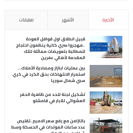
الأخيرة
الأشهر
تعليقات
قبيل انطلاق اول قوافل العودة
..مهجروا سري كانية ينظمون احتجاج
للمطالبة بتعويضات مماثلة لتلك
المقدمة لأهالي عفرين
بين عمليات ابتزاز ومصادرة الأملاك…
استمرار الانتهاكات بحق الكرد في كري
سبي شمال سوريا
تشكيل لجنة للحد من ظاهرة الحفر
العشوائي للآبار في قامشلو
بالتزامن مع رفع سعر الامبير..تقليص
عدد ساعات المولدات في الحسكة وسط