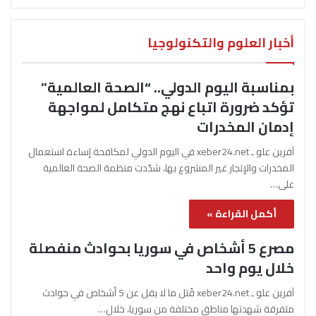
أخبار العلوم والتكنولوجيا
بمناسبة اليوم الدولي.. “الصحة العالمية”
تؤكد ضرورة اتباع نهج متكامل لمواجهة
إدمان المخدرات
آفرين علو ـ xeber24.net في اليوم الدولي لمكافحة إساءة استعمال
المخدرات والإتجار غير المشروع بها، شدّدت منظمة الصحة العالمية
على…
أكمل القراءة »
مصرع 5 أشخاص في سوريا بحوادث منفصلة
خلال يوم واحد
آفرين علو ـ xeber24.net قُتل ما لا يقل عن 5 أشخاص في حوادث
متفرقة شهدتها مناطق مختلفة من سوريا، خلال…